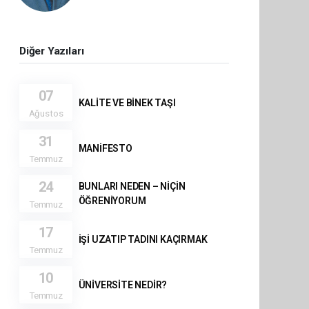
Diğer Yazıları
07
KALİTE VE BİNEK TAŞI
Ağustos
31
MANİFESTO
Temmuz
24
BUNLARI NEDEN – NİÇİN
ÖĞRENİYORUM
Temmuz
17
İŞİ UZATIP TADINI KAÇIRMAK
Temmuz
10
ÜNİVERSİTE NEDİR?
Temmuz