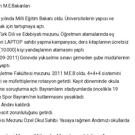
 M.E.Bakanları
ında Milli Eğitim Bakanı oldu. Üniversitelerin yapısı ve
ak için tartışmaya açtı.
 Türk Dili ve Edebiyatı mezunu. Öğretmen atamalarında eş
eri LAPTOP sahibi yapma kampanyası, ders kitaplarının ücretsiz
(10.000) kişi yandaşlarının atamasını yaptı.
09-2011) Görevde yükselme sınavı girmeden şube müdürlerinin
aptı.
İşletme Fakültesi mezunu. 2011 M.E.B oldu. 4+4+4 sistemini
ri ve müfettişlerine rotasyon getirdi. Kayıt döneminde okula
rine soruşturma açtı. Bayramların stadyumlarda öncelikle 19
 Spor Bayramı’nın kutlanmasını yasakladı.
Andını kaldırdı.
cit zorunluluğunu getirdi.
ltesi Mezunu Özel Okul Sahibi. Yasaya rağmen Andımızı okullarda