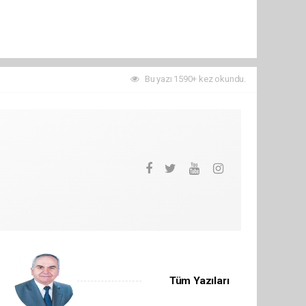
Bu yazı 1590+ kez okundu.
Tüm Yazıları