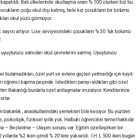
 kapatıldı. Batı ülkelerinde okullaşma oranı % 100 olurken biz bu
ocukların çoğu okul dışı kalmış, hele kız çocukların bir bölümü
kları okul yüzü görmüyor.
ayısı artıyor. Lise seviyesindeki çocukların % 30 ‘luk bölümü
.
 uyuşturucu satıcıları okul çevrelerini sarmış. Uyuşturucu
er bulamadıkları, özel yurt ve evlere güçleri yetmediği için kayıt
rı öğrenci kapma peşinde. İstedikleri parayı aldıkları gibi özel
 Eğitim Bakanlığı bunlarla özel antlaşmalar imzalıyor. Kendilerince
rlar.
bakanlık , anaokullarındaki yemekleri bile kesiyor. Bu yüzden
 psikolojik, fiziksel iyilik yok. Halbuki öğrencinin temel hakkıdır
a – Beslenme – Ulaşım sorunu var. Eğitim özelleşirken bir
00 yıllarda %2 iken şimdi % 20’lere yükseldi. İ.H .L 500 iken bugün