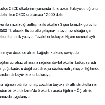
 bütçe OECD ülkelerinin yarısından bile azdır. Türkiye’de öğrenci
dolar iken OECD ortalaması 12.000 dolar.
kur ile imzaladığı antlaşma ile okullara 3 gün temizlik görevlisi
 8500 TL olacak. Bu ücretle çalışmak isteyen az olduğu için
lileri temizlik yapıyor. Tuvaletler kokuyor. Hijyen sorunu hayli
alınmıyor dese de alınan bağışlar korkunç seviyede.
itim ücretsiz olmasına rağmen devlet okulları katkı payı adı
ir çoğu kadrolu değil ücretli veya sözleşmeli çalışıyor. Eğitimde
sından da büyük krizler bulunuyor.
ına rağmen bitirilememiş, çocuklar büyük risk altında okullarına
nden bir okulda İzmir’de 5 okul bir arada Eğitim – Öğretim’e
lumuzda uygulanıyor.