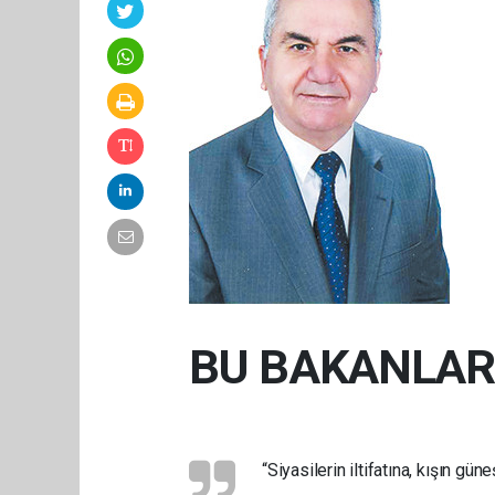
BU BAKANLAR
“Siyasilerin iltifatına, kışın g