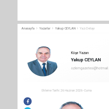
Anasayfa
Yazarlar
Yakup CEYLAN
Yazı Detayı
Köşe Yazarı
Yakup CEYLAN
ozlemgazetesi@hotmail
Ekleme Tarihi: 26 Haziran 2026 -Cuma