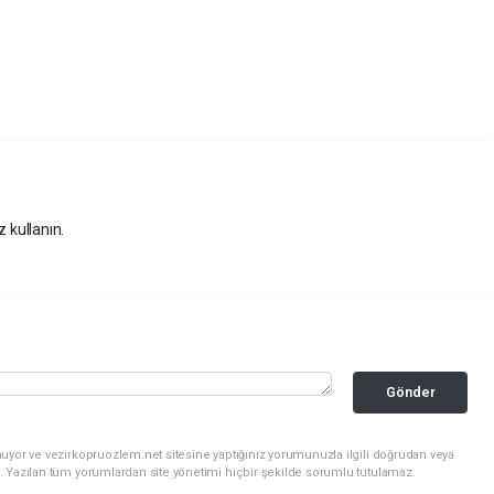
z kullanın.
Gönder
uyor ve vezirkopruozlem.net sitesine yaptığınız yorumunuzla ilgili doğrudan veya
. Yazılan tüm yorumlardan site yönetimi hiçbir şekilde sorumlu tutulamaz.