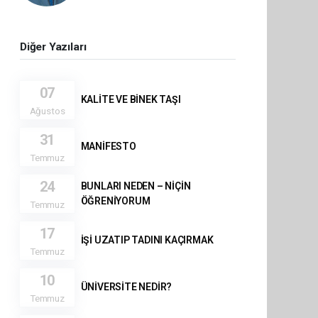
Diğer Yazıları
07
KALİTE VE BİNEK TAŞI
Ağustos
31
MANİFESTO
Temmuz
24
BUNLARI NEDEN – NİÇİN
ÖĞRENİYORUM
Temmuz
17
İŞİ UZATIP TADINI KAÇIRMAK
Temmuz
10
ÜNİVERSİTE NEDİR?
Temmuz