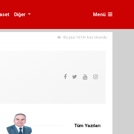
yaset
Diğer
Menü
Bu yazı 1613+ kez okundu.
Tüm Yazıları