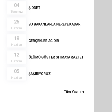
04
ŞİDDET
Temmuz
26
BU BAKANLARLA NEREYE KADAR
Haziran
19
GERÇEKLER ACIDIR
Haziran
12
ÖLÜMÜ GÖSTER SITMAYA RAZI ET
Haziran
05
ŞAŞIRIYORUZ
Haziran
Tüm Yazıları