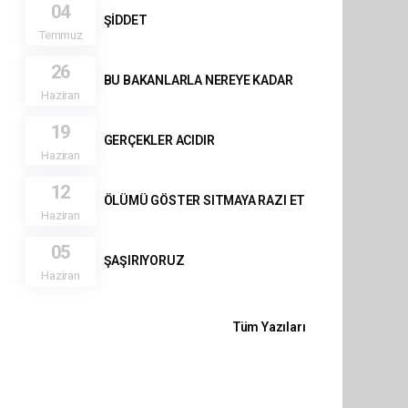
04
ŞİDDET
Temmuz
26
BU BAKANLARLA NEREYE KADAR
Haziran
19
GERÇEKLER ACIDIR
Haziran
12
ÖLÜMÜ GÖSTER SITMAYA RAZI ET
Haziran
05
ŞAŞIRIYORUZ
Haziran
Tüm Yazıları