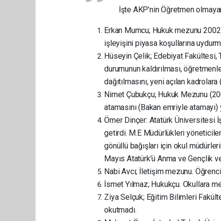
İşte AKP’nin Öğretmen olmayan
Erkan Mumcu; Hukuk mezunu 2002 yıl
işleyişini piyasa koşullarına uydurm
Hüseyin Çelik; Edebiyat Fakültesi,
durumunun kaldırılması, öğretmenl
dağıtılmasını, yeni açılan kadrolara 
Nimet Çubukçu; Hukuk Mezunu (20
atamasını (Bakan emriyle atamayı) y
Ömer Dinçer: Atatürk Üniversitesi 
getirdi. M.E Müdürlükleri yöneticile
gönüllü bağışları için okul müdürle
Mayıs Atatürk’ü Anma ve Gençlik ve
Nabi Avcı; İletişim mezunu. Öğrenci 
İsmet Yılmaz; Hukukçu. Okullara mes
Ziya Selçuk; Eğitim Bilimleri Fakü
okutmadı.