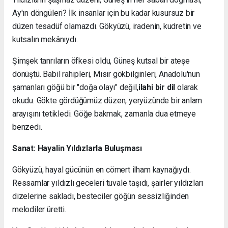
Ay'ın döngüleri? İlk insanlar için bu kadar kusursuz bir
düzen tesadüf olamazdı. Gökyüzü, iradenin, kudretin ve
kutsalın mekânıydı.
Şimşek tanrıların öfkesi oldu, Güneş kutsal bir ateşe
dönüştü. Babil rahipleri, Mısır gökbilginleri, Anadolu'nun
şamanları göğü bir "doğa olayı" değil,
ilahi bir dil
olarak
okudu. Gökte gördüğümüz düzen, yeryüzünde bir anlam
arayışını tetikledi. Göğe bakmak, zamanla dua etmeye
benzedi.
Sanat: Hayalin Yıldızlarla Buluşması
Gökyüzü, hayal gücünün en cömert ilham kaynağıydı.
Ressamlar yıldızlı geceleri tuvale taşıdı, şairler yıldızları
dizelerine sakladı, besteciler göğün sessizliğinden
melodiler üretti.