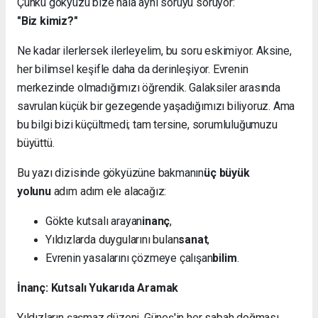
Çünkü gökyüzü bize hâlâ aynı soruyu soruyor:
"Biz kimiz?"
Ne kadar ilerlersek ilerleyelim, bu soru eskimiyor. Aksine,
her bilimsel keşifle daha da derinleşiyor. Evrenin
merkezinde olmadığımızı öğrendik. Galaksiler arasında
savrulan küçük bir gezegende yaşadığımızı biliyoruz. Ama
bu bilgi bizi küçültmedi; tam tersine, sorumluluğumuzu
büyüttü.
Bu yazı dizisinde gökyüzüne bakmanın
üç büyük
yolunu
adım adım ele alacağız:
Gökte kutsalı arayan
inanç
,
Yıldızlarda duygularını bulan
sanat
,
Evrenin yasalarını çözmeye çalışan
bilim
.
İnanç: Kutsalı Yukarıda Aramak
Yıldızların şaşmaz düzeni, Güneş'in her sabah doğması,