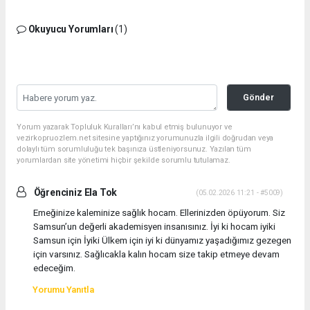
Okuyucu Yorumları
(1)
Gönder
Yorum yazarak Topluluk Kuralları’nı kabul etmiş bulunuyor ve
vezirkopruozlem.net sitesine yaptığınız yorumunuzla ilgili doğrudan veya
dolaylı tüm sorumluluğu tek başınıza üstleniyorsunuz. Yazılan tüm
yorumlardan site yönetimi hiçbir şekilde sorumlu tutulamaz.
Öğrenciniz Ela Tok
(05.02.2026 11:21 - #5009)
Emeğinize kaleminize sağlık hocam. Ellerinizden öpüyorum. Siz
Samsun’un değerli akademisyen insanısınız. İyi ki hocam iyiki
Samsun için İyiki Ülkem için iyi ki dünyamız yaşadığımız gezegen
için varsınız. Sağlıcakla kalın hocam size takip etmeye devam
edeceğim.
Yorumu Yanıtla