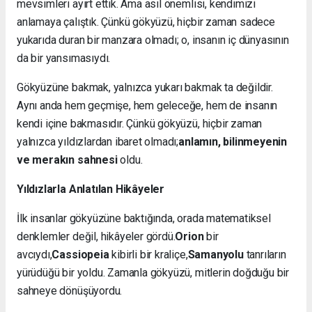
mevsimleri ayırt ettik. Ama asıl önemlisi, kendimizi
anlamaya çalıştık. Çünkü gökyüzü, hiçbir zaman sadece
yukarıda duran bir manzara olmadı; o, insanın iç dünyasının
da bir yansımasıydı.
Gökyüzüne bakmak, yalnızca yukarı bakmak ta değildir.
Aynı anda hem geçmişe, hem geleceğe, hem de insanın
kendi içine bakmasıdır. Çünkü gökyüzü, hiçbir zaman
yalnızca yıldızlardan ibaret olmadı;
anlamın, bilinmeyenin
ve merakın sahnesi
oldu.
Yıldızlarla Anlatılan Hikâyeler
İlk insanlar gökyüzüne baktığında, orada matematiksel
denklemler değil, hikâyeler gördü.
Orion
bir
avcıydı,
Cassiopeia
kibirli bir kraliçe,
Samanyolu
tanrıların
yürüdüğü bir yoldu. Zamanla gökyüzü, mitlerin doğduğu bir
sahneye dönüşüyordu.