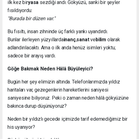
ilk kez bir
yasa
sezdiği andı. Gökyüzü, sanki bir şeyler
fısıldıyordu:
"Burada bir düzen var."
Bu fısıltı, insan zihninde üç farklı yankı uyandırdı.
Bunlar ilerleyen yüzyıllarda
inanç
,
sanat
ve
bilim
olarak
adlandırılacaktı. Ama o ilk anda henüz isimleri yoktu;
sadece bir arayış vardı.
Göğe Bakmak Neden Hâlâ Büyüleyici?
Bugün her şey elimizin altında. Telefonlarımızda yıldız
haritaları var, gezegenlerin hareketlerini saniyesi
saniyesine biliyoruz. Peki o zaman neden hâlâ gökyüzüne
bakınca durup düşünüyoruz?
Neden bir yıldızlı gecede içimizde tarif edemediğimiz bir
his uyanıyor?