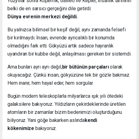
Yüzyıllar sonra Kopernik, Galileo ve Kepler, insanlık tarihinin
belki de en sarsıcı gerçeğini dile getirdi:
Dünya evrenin merkezi değildi.
Bu yalnızca bilimsel bir keşif değil, aynı zamanda felsefi
bir kırılmaydı. İnsan, evrende ayrıcalıklı bir konumda
olmadığını fark etti. Gökyüzü artık sadece hayranlık
uyandıran bir kubbe değil, anlaşılması gereken bir sistemdi.
Ama bunları ayrı ayrı değil,
bir bütünün parçaları
olarak
okuyacağız. Çünkü insan, gökyüzüne tek bir gözle bakmaz.
Hem inanır, hem hayal eder, hem sorgular.
Bugün modern teleskoplarla milyarlarca ışık yılı ötedeki
galaksilere bakıyoruz. Yıldızların çekirdeklerinde üretilen
atomların bir zamanlar bizim bedenimizi oluşturduğunu
biliyoruz. Yani göğe bakarken aslında
kendi
kökenimize
bakıyoruz.