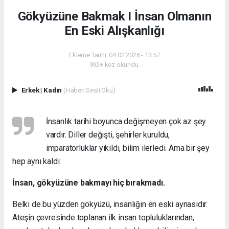
Gökyüzüne Bakmak I İnsan Olmanın
En Eski Alışkanlığı
Ekleme Tarihi: 04.02.2026 - 13:57
992+ kez okundu.
Erkek
|
Kadın
(Haberi Sesli Oku)
İnsanlık tarihi boyunca değişmeyen çok az şey
vardır. Diller değişti, şehirler kuruldu,
imparatorluklar yıkıldı, bilim ilerledi. Ama bir şey
hep aynı kaldı:
İnsan, gökyüzüne bakmayı hiç bırakmadı.
Belki de bu yüzden gökyüzü, insanlığın en eski aynasıdır.
Ateşin çevresinde toplanan ilk insan topluluklarından,