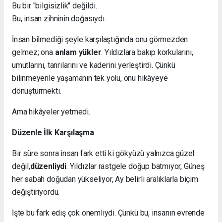
Bu bir "bilgisizlik" değildi.
Bu, insan zihninin doğasıydı.
İnsan bilmediği şeyle karşılaştığında onu görmezden
gelmez; ona
anlam yükler
. Yıldızlara bakıp korkularını,
umutlarını, tanrılarını ve kaderini yerleştirdi. Çünkü
bilinmeyenle yaşamanın tek yolu, onu hikâyeye
dönüştürmekti.
Ama hikâyeler yetmedi.
Düzenle İlk Karşılaşma
Bir süre sonra insan fark etti ki gökyüzü yalnızca güzel
değil,
düzenliydi
. Yıldızlar rastgele doğup batmıyor, Güneş
her sabah doğudan yükseliyor, Ay belirli aralıklarla biçim
değiştiriyordu.
İşte bu fark ediş çok önemliydi. Çünkü bu, insanın evrende