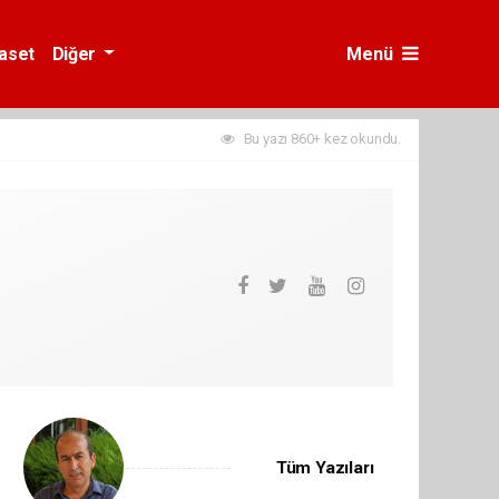
yaset
Diğer
Menü
Bu yazı 860+ kez okundu.
Tüm Yazıları