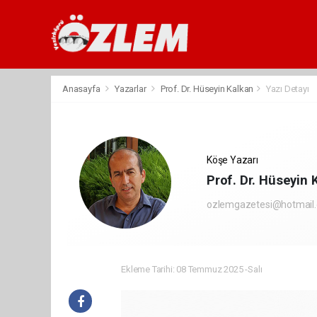
Anasayfa
Yazarlar
Prof. Dr. Hüseyin Kalkan
Yazı Detayı
Köşe Yazarı
Prof. Dr. Hüseyin 
ozlemgazetesi@hotmail
Ekleme Tarihi: 08 Temmuz 2025 -Salı