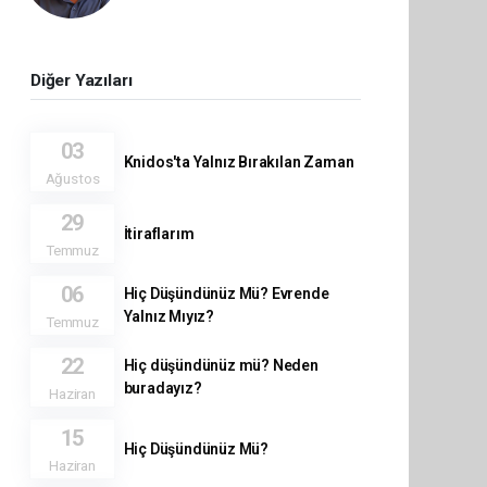
Diğer Yazıları
03
Knidos'ta Yalnız Bırakılan Zaman
Ağustos
29
İtiraflarım
Temmuz
06
Hiç Düşündünüz Mü? Evrende
Yalnız Mıyız?
Temmuz
22
Hiç düşündünüz mü? Neden
buradayız?
Haziran
15
Hiç Düşündünüz Mü?
Haziran