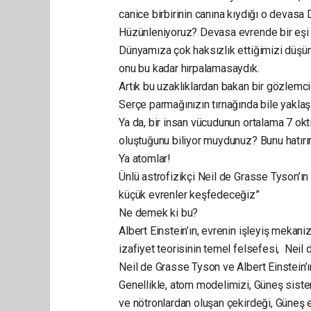
canice birbirinin canına kıydığı o devas
Hüzünleniyoruz? Devasa evrende bir eşi
Dünyamıza çok haksızlık ettiğimizi düşün
onu bu kadar hırpalamasaydık.
Artık bu uzaklıklardan bakan bir gözlemci
Serçe parmağınızın tırnağında bile yakla
Ya da, bir insan vücudunun ortalama 7 o
oluştuğunu biliyor muydunuz? Bunu hatırı
Ya atomlar!
Ünlü astrofizikçi Neil de Grasse Tyson’ın
küçük evrenler keşfedeceğiz”
Ne demek ki bu?
Albert Einstein’ın, evrenin işleyiş mekan
izafiyet teorisinin temel felsefesi, Neil
Neil de Grasse Tyson ve Albert Einstein’ı
Genellikle, atom modelimizi, Güneş siste
ve nötronlardan oluşan çekirdeği, Güneş 