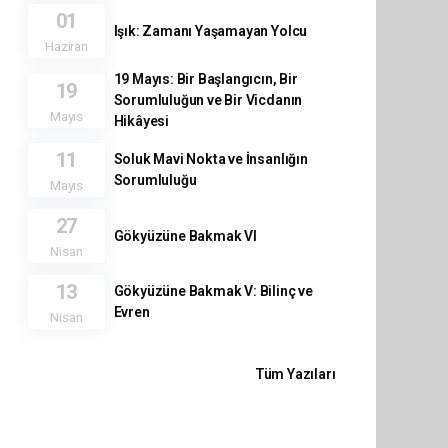
01
Işık: Zamanı Yaşamayan Yolcu
Haziran
19 Mayıs: Bir Başlangıcın, Bir
19
Sorumluluğun ve Bir Vicdanın
Mayıs
Hikâyesi
11
Soluk Mavi Nokta ve İnsanlığın
Sorumluluğu
Mayıs
27
Gökyüzüne Bakmak VI
Nisan
13
Gökyüzüne Bakmak V: Bilinç ve
Evren
Nisan
Tüm Yazıları