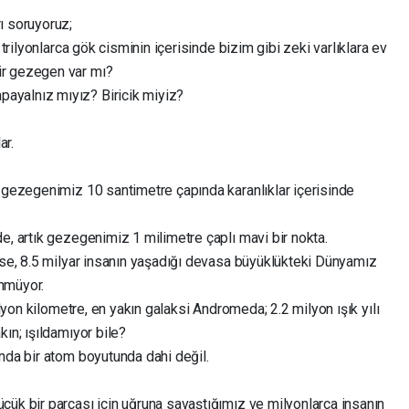
ı soruyoruz;
 trilyonlarca gök cisminin içerisinde bizim gibi zeki varlıklara ev
ir gezegen var mı?
ayalnız mıyız? Biricik miyiz?
ar.
, gezegenimiz 10 santimetre çapında karanlıklar içerisinde
e, artık gezegenimiz 1 milimetre çaplı mavi bir nokta.
 ise, 8.5 milyar insanın yaşadığı devasa büyüklükteki Dünyamız
ünmüyor.
ilyon kilometre, en yakın galaksi Andromeda; 2.2 milyon ışık yılı
ın; ışıldamıyor bile?
nda bir atom boyutunda dahi değil.
çük bir parçası için uğruna savaştığımız ve milyonlarca insanın