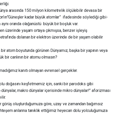
rliği.
ya arasında 150 milyon kilometrelik ölçülebilir devasa bir
on’ın”Güneşler kadar büyük atomlar” ifadesinde söylediği gibi-
a aynı oranda olağanüstü büyük bir boşluk var.
gen üzerinde yaşam ortaya çıkmışsa, benzer işleyiş
trafında dolanan bir elektron üzerinde de bir yaşam olabilir
a bir atom boyutunda görünen Dünyamız, başka bir yapının veya
k bir canlının bir atomu olmasın?
amadığımız kanıtı olmayan evrensel gerçekler.
olu doğasını keşfetmemiz için, sanki bir parodoks gibi
 dünyalar, makro dünyalar içerisinde mikro dünyalar!” aforizması
lir.
l bir görüş oluşturduğumuza göre, uzay ve zamandan bağımsız
teşem anlarına tanıklık ettiğimiz heyecan dolu yolculuğumuza