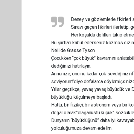
Deney ve gözlemlerle fikirleri
Sınavı geçen fikirleri ilerletip
Her koşulda delilleri takip etm
Bu şartları kabul ederseniz kozmos sizind
Neil de Grasse Tyson
Çocukken “çok büyük” kavramını anlatabil
dediğinizi hatırlayın.
Annenize, onu ne kadar çok sevdiğinizi i
seviyorum”diye defalarca söylemişsinizd
Yıllar geçtikçe, yavaş yavaş büyüdük ve Dü
büyüklüğü, küçülmeye başladı.
Hatta, bir fizikçi, bir astronom veya bir
doğal olarak”olağanüstü küçük” sözcükleri
Dünyanın “büyüklüğünü” daha iyi kavraya
yolculuğumuza devam edelim.