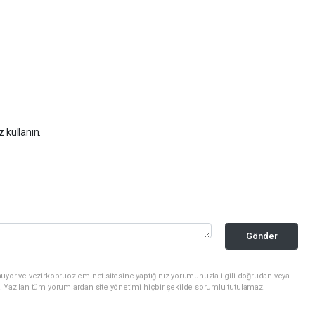
z kullanın.
Gönder
uyor ve vezirkopruozlem.net sitesine yaptığınız yorumunuzla ilgili doğrudan veya
. Yazılan tüm yorumlardan site yönetimi hiçbir şekilde sorumlu tutulamaz.