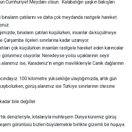
 Cumhuriyet Meydanı olsun. Kalabalığın şaşkın bakışları
i binaların çatılarını ve daha çok meydanda rastgele hareket
oruz.
imizde, binaların çatıları küçülürken, insanlar da küçülmeye
 Çarşamba ilçeleri sınırlarına kadar uzanıyor.
tıları çok küçülürken insanları rastgele hareket eden karıncalar
e görünmez oluyorlar. Neredeyse yolcu uçaklarının seyir
ş alanımız ise, Karadeniz’in engin mavilikleriyle Canik dağlarının
cındayız. 100 kilometre yüksekliğe ulaştığımızda, artık gün
bolurken, görüş alanımız ise Türkiye sınırlarının ötesine
kadar bile değiller.
rtık denizleriyle, kıtalarıyla muhteşem Dünya küremiz görüş
şem görüntüsü bizleri büyülemekle birlikte gizemli bir huşuya