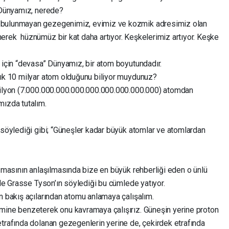
a Dünyamız, nerede?
 bulunmayan gezegenimiz, evimiz ve kozmik adresimiz olan
erek hüznümüz bir kat daha artıyor. Keşkelerimiz artıyor. Keşke
 için “devasa” Dünyamız, bir atom boyutundadır.
şık 10 milyar atom olduğunu biliyor muydunuz?
ktilyon (7.000.000.000.000.000.000.000.000.000) atomdan
mızda tutalım.
 söylediği gibi; “Güneşler kadar büyük atomlar ve atomlardan
izmasının anlaşılmasında bize en büyük rehberliği eden o ünlü
 de Grasse Tyson’ın söylediği bu cümlede yatıyor.
n bakış açılarından atomu anlamaya çalışalım.
mine benzeterek onu kavramaya çalışırız. Güneşin yerine proton
etrafında dolanan gezegenlerin yerine de, çekirdek etrafında