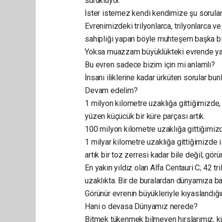
sürüklüyor.
İster istemez kendi kendimize şu sorular
Evrenimizdeki trilyonlarca, trilyonlarca ve
sahipliği yapan böyle muhteşem başka b
Yoksa muazzam büyüklükteki evrende yap
Bu evren sadece bizim için mi anlamlı?
İnsanı iliklerine kadar ürküten sorular bunl
Devam edelim?
1 milyon kilometre uzaklığa gittiğimizde
yüzen küçücük bir küre parçası artık.
100 milyon kilometre uzaklığa gittiğimizd
1 milyar kilometre uzaklığa gittiğimizde
artık bir toz zerresi kadar bile değil; gör
En yakın yıldız olan Alfa Centauri C; 42 tr
uzaklıkta. Bir de buralardan dünyamıza bak
Görünür evrenin büyükleriyle kıyaslandığı
Hani o devasa Dünyamız nerede?
Bitmek tükenmek bilmeyen hırslarımız, kü