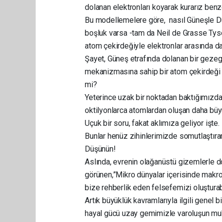
dolanan elektronları koyarak kurarız benze
Bu modellemelere göre, nasıl Güneşle Dün
boşluk varsa -tam da Neil de Grasse Tys
atom çekirdeğiyle elektronlar arasında d
Şayet, Güneş etrafında dolanan bir geze
mekanizmasına sahip bir atom çekirdeği e
mi?
Yeterince uzak bir noktadan baktığımızd
oktilyonlarca atomlardan oluşan daha büyü
Uçuk bir soru, fakat aklımıza geliyor işte.
Bunlar henüz zihinlerimizde somutlaştır
Düşünün!
Aslında, evrenin olağanüstü gizemlerle d
görünen,”Mikro dünyalar içerisinde makro
bize rehberlik eden felsefemizi oluşturabi
Artık büyüklük kavramlarıyla ilgili gene
hayal gücü uzay gemimizle varoluşun muh