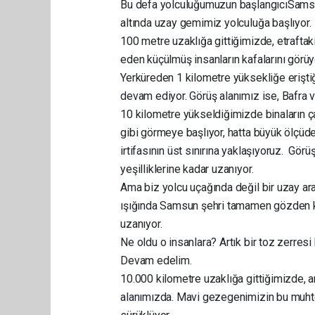
Bu defa yolculuğumuzun başlangıcıSamsun
altında uzay gemimiz yolculuğa başlıyor.
100 metre uzaklığa gittiğimizde, etraftak
eden küçülmüş insanların kafalarını görüy
Yerküreden 1 kilometre yüksekliğe eriştiğ
devam ediyor. Görüş alanımız ise, Bafra ve
10 kilometre yükseldiğimizde binaların ça
gibi görmeye başlıyor, hatta büyük ölçüd
irtifasının üst sınırına yaklaşıyoruz. Görü
yeşilliklerine kadar uzanıyor.
Ama biz yolcu uçağında değil bir uzay ara
ışığında Samsun şehri tamamen gözden kay
uzanıyor.
Ne oldu o insanlara? Artık bir toz zerresi 
Devam edelim.
10.000 kilometre uzaklığa gittiğimizde, a
alanımızda. Mavi gezegenimizin bu muhte