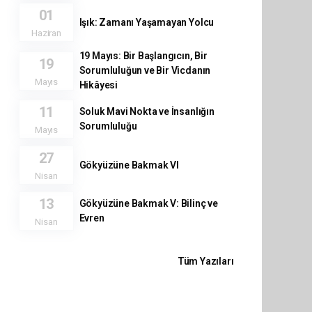
01
Işık: Zamanı Yaşamayan Yolcu
Haziran
19 Mayıs: Bir Başlangıcın, Bir
19
Sorumluluğun ve Bir Vicdanın
Mayıs
Hikâyesi
11
Soluk Mavi Nokta ve İnsanlığın
Sorumluluğu
Mayıs
27
Gökyüzüne Bakmak VI
Nisan
13
Gökyüzüne Bakmak V: Bilinç ve
Evren
Nisan
Tüm Yazıları