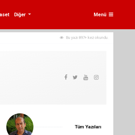
yaset
Diğer
Menü
Bu yazı 897+ kez okundu.
Tüm Yazıları