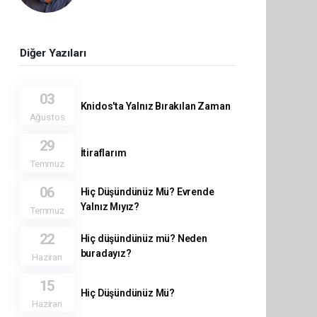
Diğer Yazıları
03
Knidos'ta Yalnız Bırakılan Zaman
Ağustos
29
İtiraflarım
Temmuz
06
Hiç Düşündünüz Mü? Evrende
Yalnız Mıyız?
Temmuz
22
Hiç düşündünüz mü? Neden
buradayız?
Haziran
15
Hiç Düşündünüz Mü?
Haziran