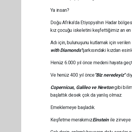
Ya insan?
Doğu Afrika'da Etiyopya'nın Hadar bölges
kız çocuğu iskeletini keşfettiğimiz an en
Adı için, bulunuşunu kutlamak için veril
with Diamonds
"
şarkısındaki kızdan esinle
Henüz 6.000 yıl önce medeni hayata geçt
Ve henüz 400 yıl önce
"
Biz neredeyiz"
diy
Copernicus, Galileo ve Newton
gibi bili
başlattık desek çok da yanlış olmaz.
Emeklemeye başladık.
Keşfetme merakımız
Einstein
ile zirveye 