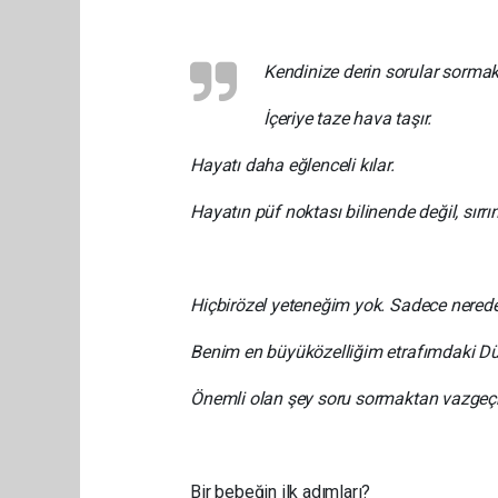
Kendinize derin sorular sormak,
İçeriye taze hava taşır.
Hayatı daha eğlenceli kılar.
Hayatın püf noktası bilinende değ
il, sırr
Hiçbir
özel yeteneğim yok. Sadece neredey
Benim en büyük
özelliğim etrafımdaki D
Önemli olan şey soru sormaktan vazge
Albert Ein
Bir bebeğin ilk adımları?