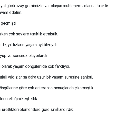
al gücü uzay gemimizle var oluşun muhteşem anlarına tanıklık
evam edelim.
 geçmişti.
en çok şeylere tanıklık etmiştik.
 de, yıldızların yaşam öyküleriydi.
yüyüp ve sonunda ölüyorlardı.
ı olarak yaşam döngüleri de çok farklıydı.
ütleli yıldızlar sa daha uzun bir yaşam süresine sahipti.
 döngülerine göre çok enteresan sonuçlar da çıkarmıştık.
ler ürettiğini keşfettik.
i ürettikleri elementlere göre sınıflandırdık.