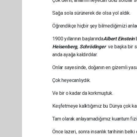
Çok derin, anlamlı heyecan dolu sorular 
Sağa sola sürünerek de olsa yol aldık.
Öğrendikçe hiçbir şey bilmediğimizi anla
1900 yıllarının başlarında
Albert Einstein
b
Heisenberg, Schr
ö
dinger
ve başka bir sü
anda ayağa kaldırdılar.
Onlar sayesinde, doğanın en gizemli yasal
Çok heyecanlıydık.
Ve bir o kadar da korkmuştuk.
Keşfetmeye kalktığımız bu Dünya çok karm
Tam olarak anlayamadığımız kuantum fiziğ
Önce lazeri, sonra insanlık tarihinin belki 