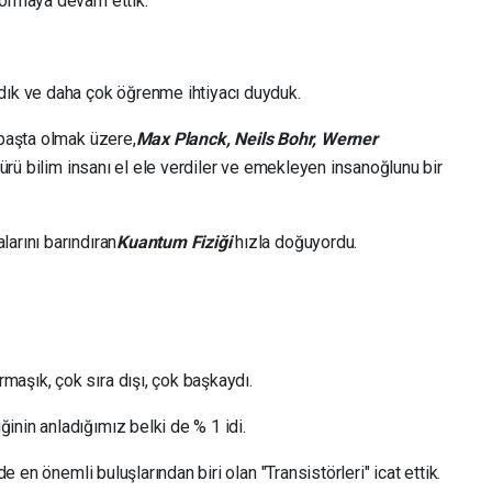
sormaya devam ettik.
dık ve daha çok öğrenme ihtiyacı duyduk.
aşta olmak üzere,
Max Planck, Neils Bohr, Werner
rü bilim insanı el ele verdiler ve emekleyen insanoğlunu bir
arını barındıran
Kuantum Fiziği
hızla doğuyordu.
aşık, çok sıra dışı, çok başkaydı.
inin anladığımız belki de % 1 idi.
de en önemli buluşlarından biri olan "Transistörleri" icat ettik.