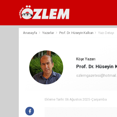
Anasayfa
Yazarlar
Prof. Dr. Hüseyin Kalkan
Yazı Detayı
Köşe Yazarı
Prof. Dr. Hüseyin 
ozlemgazetesi@hotmail
Ekleme Tarihi: 06 Ağustos 2025 -Çarşamba