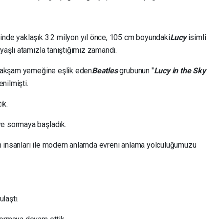
inde yaklaşık 3.2 milyon yıl önce, 105 cm boyundaki
Lucy
isimli
 yaşlı atamızla tanıştığımız zamandı.
en akşam yemeğine eşlik eden
Beatles
grubunun "
Lucy in the Sky
nilmişti.
ik.
e sormaya başladık.
m insanları ile modern anlamda evreni anlama yolculuğumuzu
ulaştı.