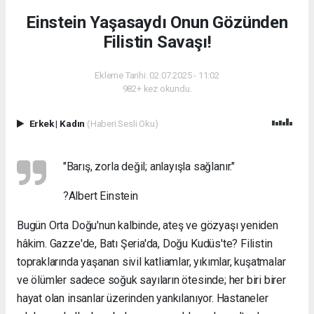
Einstein Yaşasaydı Onun Gözünden
Filistin Savaşı!
Ekleme Tarihi: 02.07.2025 - 11:02
982+ kez okundu.
Erkek
|
Kadın
(Haberi Sesli Oku)
"Barış, zorla değil; anlayışla sağlanır."
?Albert Einstein
Bugün Orta Doğu'nun kalbinde, ateş ve gözyaşı yeniden
hâkim. Gazze'de, Batı Şeria'da, Doğu Kudüs'te? Filistin
topraklarında yaşanan sivil katliamlar, yıkımlar, kuşatmalar
ve ölümler sadece soğuk sayıların ötesinde; her biri birer
hayat olan insanlar üzerinden yankılanıyor. Hastaneler