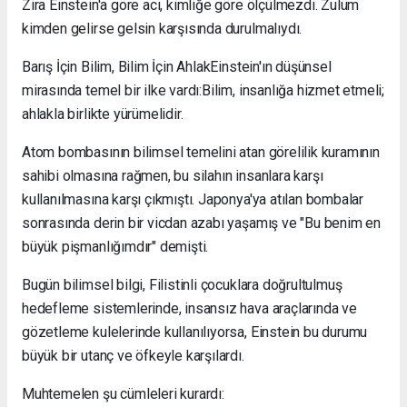
Zira Einstein'a göre acı, kimliğe göre ölçülmezdi. Zulüm
kimden gelirse gelsin karşısında durulmalıydı.
Barış İçin Bilim, Bilim İçin AhlakEinstein'ın düşünsel
mirasında temel bir ilke vardı:Bilim, insanlığa hizmet etmeli;
ahlakla birlikte yürümelidir.
Atom bombasının bilimsel temelini atan görelilik kuramının
sahibi olmasına rağmen, bu silahın insanlara karşı
kullanılmasına karşı çıkmıştı. Japonya'ya atılan bombalar
sonrasında derin bir vicdan azabı yaşamış ve "Bu benim en
büyük pişmanlığımdır" demişti.
Bugün bilimsel bilgi, Filistinli çocuklara doğrultulmuş
hedefleme sistemlerinde, insansız hava araçlarında ve
gözetleme kulelerinde kullanılıyorsa, Einstein bu durumu
büyük bir utanç ve öfkeyle karşılardı.
Muhtemelen şu cümleleri kurardı: