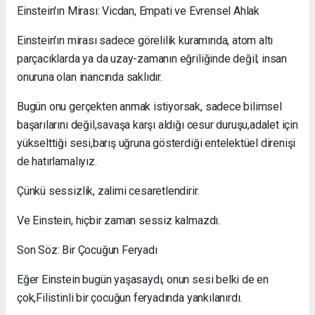
Einstein'ın Mirası: Vicdan, Empati ve Evrensel Ahlak
Einstein'ın mirası sadece görelilik kuramında, atom altı
parçacıklarda ya da uzay-zamanın eğriliğinde değil; insan
onuruna olan inancında saklıdır.
Bugün onu gerçekten anmak istiyorsak, sadece bilimsel
başarılarını değil,savaşa karşı aldığı cesur duruşu,adalet için
yükselttiği sesi,barış uğruna gösterdiği entelektüel direnişi
de hatırlamalıyız.
Çünkü sessizlik, zalimi cesaretlendirir.
Ve Einstein, hiçbir zaman sessiz kalmazdı.
Son Söz: Bir Çocuğun Feryadı
Eğer Einstein bugün yaşasaydı, onun sesi belki de en
çok,Filistinli bir çocuğun feryadında yankılanırdı.