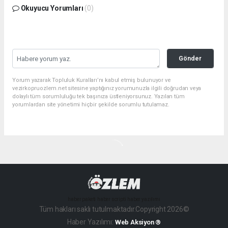
Okuyucu Yorumları
(0)
Gönder
Yorum yazarak Topluluk Kuralları’nı kabul etmiş bulunuyor ve
vezirkopruozlem.net sitesine yaptığınız yorumunuzla ilgili doğrudan veya
dolaylı tüm sorumluluğu tek başınıza üstleniyorsunuz. Yazılan tüm
yorumlardan site yönetimi hiçbir şekilde sorumlu tutulamaz.
haber paketi
haber scripti
haber yazılımı
Tüm hakları saklı tutulmaktadır.Copyright 2026©
Haber Yazılımı:
Web Aksiyon ®