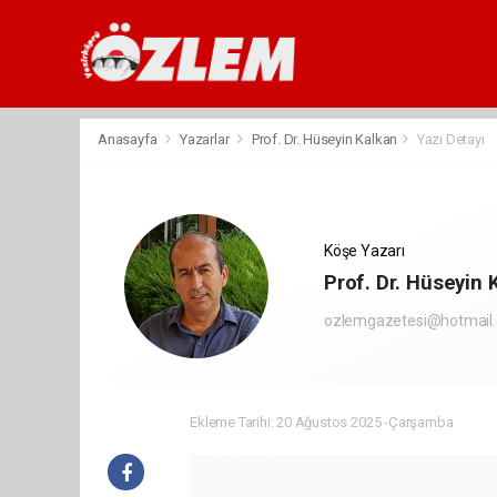
Anasayfa
Yazarlar
Prof. Dr. Hüseyin Kalkan
Yazı Detayı
Köşe Yazarı
Prof. Dr. Hüseyin 
ozlemgazetesi@hotmail
Ekleme Tarihi: 20 Ağustos 2025 -Çarşamba