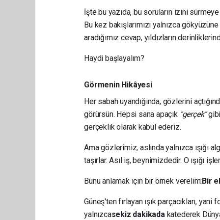
İşte bu yazıda, bu soruların izini sürme
Bu kez bakışlarımızı yalnızca gökyüzüne 
aradığımız cevap, yıldızların derinliklerin
Haydi başlayalım?
Görmenin Hikâyesi
Her sabah uyandığında, gözlerini açtığında
görürsün. Hepsi sana apaçık
"gerçek"
gibi
gerçeklik olarak kabul ederiz.
Ama gözlerimiz, aslında yalnızca ışığı algı
taşırlar. Asıl iş, beynimizdedir. O ışığı iş
Bunu anlamak için bir örnek verelim:
Bir 
Güneş'ten fırlayan ışık parçacıkları, yani f
yalnızca
sekiz dakikada
katederek Dünya'y