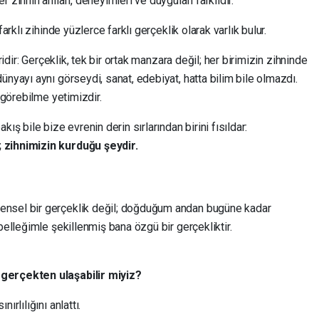
zihnin anıları, deneyimleri ve duyguları farklıdır.
arklı zihinde yüzlerce farklı gerçeklik olarak varlık bulur.
ridir: Gerçeklik, tek bir ortak manzara değil; her birimizin zihninde
ünyayı aynı görseydi, sanat, edebiyat, hatta bilim bile olmazdı.
ı görebilme yetimizdir.
ış bile bize evrenin derin sırlarından birini fısıldar:
 zihnimizin kurduğu şeydir.
ensel bir gerçeklik değil; doğduğum andan bugüne kadar
belleğimle şekillenmiş bana özgü bir gerçekliktir.
gerçekten ulaşabilir miyiz?
ırlılığını anlattı.