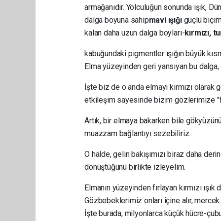
armağanıdır. Yolculuğun sonunda ışık, Dün
dalga boyuna sahip
mavi ışığı
güçlü biçim
kalan daha uzun dalga boyları-
kırmızı, t
kabuğundaki pigmentler ışığın büyük kıs
Elma yüzeyinden geri yansıyan bu dalga,
İşte biz de o anda elmayı kırmızı olarak gö
etkileşim sayesinde bizim gözlerimize "fı
Artık, bir elmaya bakarken bile gökyüzünün
muazzam bağlantıyı sezebiliriz.
O halde, gelin bakışımızı biraz daha derin
dönüştüğünü birlikte izleyelim.
Elmanın yüzeyinden fırlayan kırmızı ışık d
Gözbebeklerimiz onları içine alır, mercek i
İşte burada, milyonlarca küçük hücre-çubu