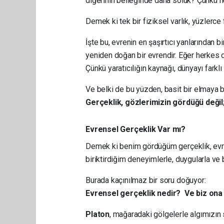
diğerinin belleğinde daha soluk? Çünkü her 
Demek ki tek bir fiziksel varlık, yüzlerce f
İşte bu, evrenin en şaşırtıcı yanlarından bi
yeniden doğan bir evrendir. Eğer herkes d
Çünkü yaratıcılığın kaynağı, dünyayı farkl
Ve belki de bu yüzden, basit bir elmaya bak
Gerçeklik, gözlerimizin gördüğü değil;
Evrensel Gerçeklik Var mı?
Demek ki benim gördüğüm gerçeklik, evr
biriktirdiğim deneyimlerle, duygularla ve 
Burada kaçınılmaz bir soru doğuyor:
Evrensel gerçeklik nedir? Ve biz ona 
Platon
, mağaradaki gölgelerle algımızın sın