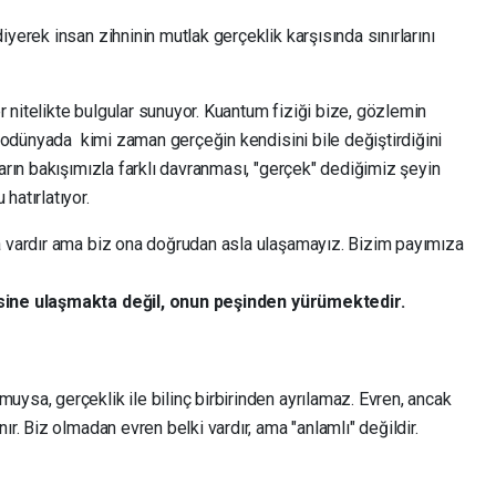
iyerek insan zihninin mutlak gerçeklik karşısında sınırlarını
 nitelikte bulgular sunuyor. Kuantum fiziği bize, gözlemin
ikrodünyada kimi zaman gerçeğin kendisini bile değiştirdiğini
ların bakışımızla farklı davranması, "gerçek" dediğimiz şeyin
hatırlatıyor.
a vardır ama biz ona doğrudan asla ulaşamayız. Bizim payımıza
ine ulaşmakta değil, onun peşinden yürümektedir.
ysa, gerçeklik ile bilinç birbirinden ayrılamaz. Evren, ancak
ır. Biz olmadan evren belki vardır, ama "anlamlı" değildir.