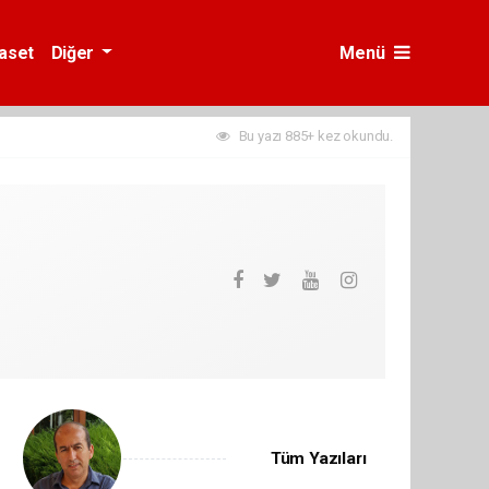
yaset
Diğer
Menü
Bu yazı 885+ kez okundu.
Tüm Yazıları