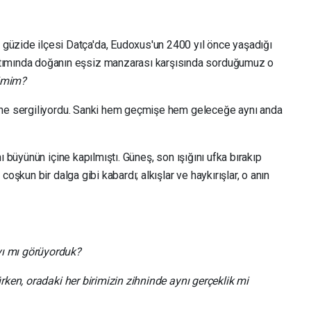
 güzide ilçesi Datça'da, Eudoxus'un 2400 yıl önce yaşadığı
batımında doğanın eşsiz manzarası karşısında sorduğumuz o
imim?
ine sergiliyordu. Sanki hem geçmişe hem geleceğe aynı anda
ı büyünün içine kapılmıştı. Güneş, son ışığını ufka bırakıp
oşkun bir dalga gibi kabardı; alkışlar ve haykırışlar, o anın
ı mı görüyorduk?
rken, oradaki her birimizin zihninde aynı gerçeklik mi