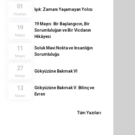
01
Işık: Zamanı Yaşamayan Yolcu
Haziran
19 Mayıs: Bir Başlangıcın, Bir
19
Sorumluluğun ve Bir Vicdanın
Mayıs
Hikâyesi
11
Soluk Mavi Nokta ve İnsanlığın
Sorumluluğu
Mayıs
27
Gökyüzüne Bakmak VI
Nisan
13
Gökyüzüne Bakmak V: Bilinç ve
Evren
Nisan
Tüm Yazıları