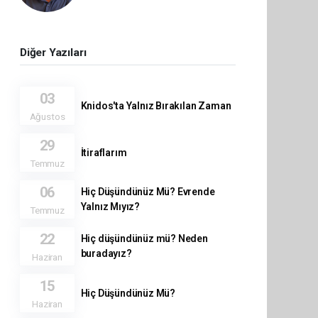
Diğer Yazıları
03
Knidos'ta Yalnız Bırakılan Zaman
Ağustos
29
İtiraflarım
Temmuz
06
Hiç Düşündünüz Mü? Evrende
Yalnız Mıyız?
Temmuz
22
Hiç düşündünüz mü? Neden
buradayız?
Haziran
15
Hiç Düşündünüz Mü?
Haziran