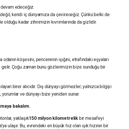
ye devam edeceğiz.
değil, kendi iç dünyamıza da çevireceğiz. Çünkü belki de
de olduğu kadar zihnimizin kıvrımlarında da gizlidir.
 odanın köşesini, pencerenin ışığını, etrafındaki eşyaları
 gelir. Çoğu zaman bunu gözlerimizin bize sunduğu bir
layan birer alıcıdır. Dış dünyayı görmezler; yalnızca bilgiyi
ler, yorumlar ve dünyayı bize yeniden sunar.
elmaya bakalım.
otonlar, yaklaşık
150 milyon kilometrelik
bir mesafeyi
a ulaşır. Bu, evrendeki en büyük hız olan ışık hızının bir