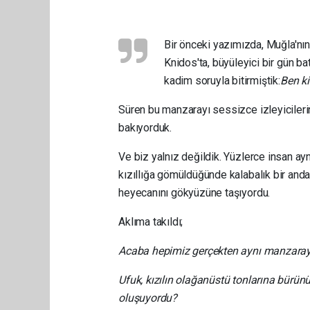
Bir önceki yazımızda, Muğla'nın
Knidos'ta, büyüleyici bir gün 
kadim soruyla bitirmiştik:
Ben k
Süren bu manzarayı sessizce izleyiciler
bakıyorduk.
Ve biz yalnız değildik. Yüzlerce insan ayn
kızıllığa gömüldüğünde kalabalık bir anda c
heyecanını gökyüzüne taşıyordu.
Aklıma takıldı;
Acaba hepimiz gerçekten aynı manzaray
Ufuk, kızılın olağanüstü tonlarına bürünü
oluşuyordu?