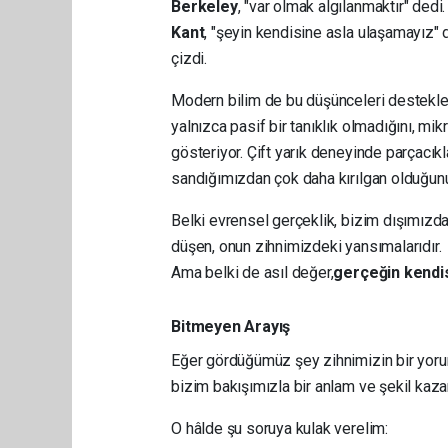
Berkeley
, "var olmak algılanmaktır" dedi.
Kant
, "şeyin kendisine asla ulaşamayız" d
çizdi.
Modern bilim de bu düşünceleri destekler
yalnızca pasif bir tanıklık olmadığını, m
gösteriyor. Çift yarık deneyinde parçacık
sandığımızdan çok daha kırılgan olduğunu 
Belki evrensel gerçeklik, bizim dışımızd
düşen, onun zihnimizdeki yansımalarıdır.
Ama belki de asıl değer,
gerçeğin kendis
Bitmeyen Arayış
Eğer gördüğümüz şey zihnimizin bir yorumu
bizim bakışımızla bir anlam ve şekil kazan
O hâlde şu soruya kulak verelim: