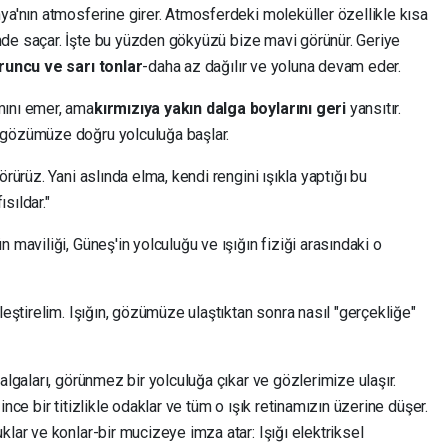
ya'nın atmosferine girer. Atmosferdeki moleküller özellikle kısa
de saçar. İşte bu yüzden gökyüzü bize mavi görünür. Geriye
uruncu ve sarı tonlar
-daha az dağılır ve yoluna devam eder.
mını emer, ama
kırmızıya yakın dalga boylarını geri
yansıtır.
 gözümüze doğru yolculuğa başlar.
rürüz. Yani aslında elma, kendi rengini ışıkla yaptığı bu
sıldar."
 maviliği, Güneş'in yolculuğu ve ışığın fiziği arasındaki o
leştirelim. Işığın, gözümüze ulaştıktan sonra nasıl "gerçekliğe"
algaları, görünmez bir yolculuğa çıkar ve gözlerimize ulaşır.
nce bir titizlikle odaklar ve tüm o ışık retinamızın üzerine düşer.
klar ve konlar-bir mucizeye imza atar: Işığı elektriksel