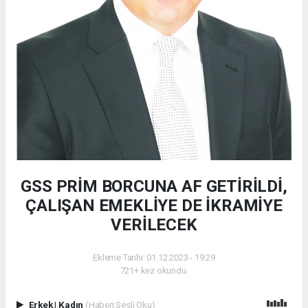
GSS PRİM BORCUNA AF GETİRİLDİ,
ÇALIŞAN EMEKLİYE DE İKRAMİYE
VERİLECEK
Ekleme Tarihi: 01.12.2023 - 19:29
721+ kez okundu.
Erkek
|
Kadın
(Haberi Sesli Oku)