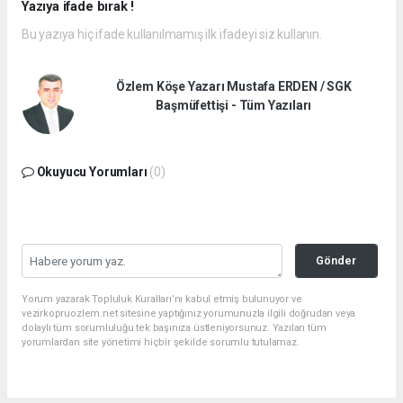
Yazıya ifade bırak !
Bu yazıya hiç ifade kullanılmamış ilk ifadeyi siz kullanın.
Özlem Köşe Yazarı Mustafa ERDEN / SGK
Başmüfettişi - Tüm Yazıları
Okuyucu Yorumları
(0)
Gönder
Yorum yazarak Topluluk Kuralları’nı kabul etmiş bulunuyor ve
vezirkopruozlem.net sitesine yaptığınız yorumunuzla ilgili doğrudan veya
dolaylı tüm sorumluluğu tek başınıza üstleniyorsunuz. Yazılan tüm
yorumlardan site yönetimi hiçbir şekilde sorumlu tutulamaz.