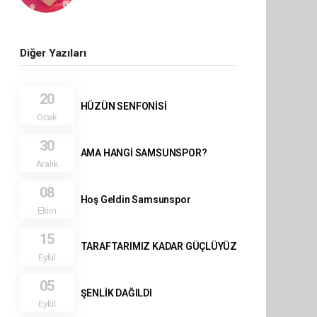
Diğer Yazıları
20
HÜZÜN SENFONİSİ
Ocak
30
AMA HANGİ SAMSUNSPOR?
Aralık
08
Hoş Geldin Samsunspor
Ekim
15
TARAFTARIMIZ KADAR GÜÇLÜYÜZ
Eylül
05
ŞENLİK DAĞILDI
Eylül