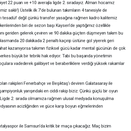
biyet 22 puan ve +10 averajla ligde 2. sıradayız. Alman hocamız
z saklı!) Üstelik ilk 7’de bulunan takımların 4 tanesiyle de
rı tesadüf değil çünkü transfer yasağına rağmen kadro kalitemiz
kenlerinden biri de sezon başı Kayseri’de yaptığımız özellikle
ını geriden gelerek çeviren ve 90 dakika güçten düşmeyen takım bu
plasmanda 20 dakikada 2 penaltı kaçırıp üstüne gol yiyerek geri
rahat kazanıyorsa takımın fiziksel gücü kadar mental gücünün de çok
erkes büyük bir tebriki hak ediyor. Tabi bu başarıda yönetimin
çulara vadederek galibiyet ve beraberliklere verdiği yüksek rakamlar
lan rakipleri Fenerbahçe ve Beşiktaş’ı deviren Galatasaray ile
ampiyonluk yarışındaki en ciddi rakip biziz. Çünkü güçlü bir oyun
ar. Ligde 2. sırada olmamıza rağmen ulusal medyada konuşulma
dyasının acizliğinden ve güce karşı boyun eğmelerinden
talyaspor ile Samsun’da kritik bir maça çıkacağız. Maç bizim