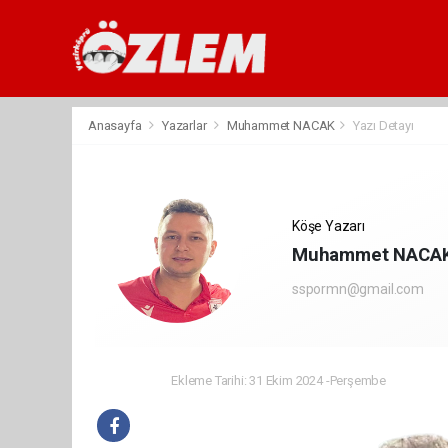
Anasayfa
Yazarlar
Muhammet NACAK
Yazı Detayı
Köşe Yazarı
Muhammet NACA
sspormn@gmail.com
Ekleme Tarihi: 31 Ekim 2024 -Perşembe