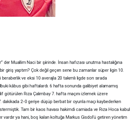
r” der Muallim Naci bir şiirinde. İnsan hafızası unutma hastalığına
bir giriş yaptım? Çok değil geçen sene bu zamanlar süper ligin 10.
ki beraberlik ve eksi 10 averajla 20 takımlı ligde son sırada
ki kâbus gibi haftalardı. 6 hafta sonunda galibiyet alamamış
lif götürülen Rıza Çalımbay 7. hafta maçını izlemek üzere
. dakikada 2-0 geriye düşüp berbat bir oyunla maçı kaybederken
östermiştik. Tam bir kaos havası hakimdi camiada ve Rıza Hoca kabul
ayır vardır ya hani, boş kalan koltuğa Markus Gisdol’ü getiren yönetim