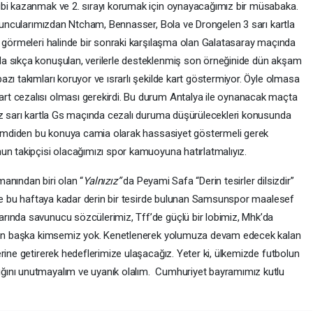
ibi kazanmak ve 2. sırayı korumak için oynayacağımız bir müsabaka.
 oyuncularımızdan Ntcham, Bennasser, Bola ve Drongelen 3 sarı kartla
t görmeleri halinde bir sonraki karşılaşma olan Galatasaray maçında
a sıkça konuşulan, verilerle desteklenmiş son örneğinide dün akşam
zı takımları koruyor ve ısrarlı şekilde kart göstermiyor. Öyle olmasa
t cezalısı olması gerekirdi. Bu durum Antalya ile oynanacak maçta
ız sarı kartla Gs maçında cezalı duruma düşürülecekleri konusunda
 şimdiden bu konuya camia olarak hassasiyet göstermeli gerek
un takipçisi olacağımızı spor kamuoyuna hatırlatmalıyız.
anından biri olan “
Yalnızız”
da Peyami Safa “Derin tesirler dilsizdir”
lige bu haftaya kadar derin bir tesirde bulunan Samsunspor maalesef
rında savunucu sözcülerimiz, Tff’de güçlü bir lobimiz, Mhk’da
izden başka kimsemiz yok. Kenetlenerek yolumuza devam edecek kalan
rine getirerek hedeflerimize ulaşacağız. Yeter ki, ülkemizde futbolun
ğını unutmayalım ve uyanık olalım. Cumhuriyet bayramımız kutlu