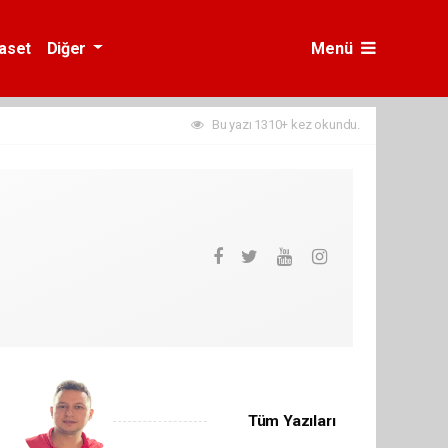
yaset
Diğer
Menü
Bu yazı 1310+ kez okundu.
Tüm Yazıları