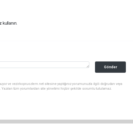
z kullanın.
Gönder
uyor ve vezirkopruozlem.net sitesine yaptığınız yorumunuzla ilgili doğrudan veya
. Yazılan tüm yorumlardan site yönetimi hiçbir şekilde sorumlu tutulamaz.