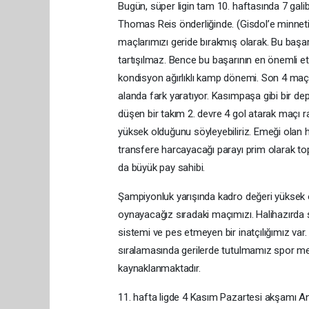
Bugün, süper ligin tam 10. haftasında 7 gali
Thomas Reis önderliğinde. (Gisdol’e minnetimi
maçlarımızı geride bırakmış olarak. Bu başa
tartışılmaz. Bence bu başarının en önemli et
kondisyon ağırlıklı kamp dönemi. Son 4 maç
alanda fark yaratıyor. Kasımpaşa gibi bir de
düşen bir takım 2. devre 4 gol atarak maçı 
yüksek olduğunu söyleyebiliriz. Emeği olan h
transfere harcayacağı parayı prim olarak top
da büyük pay sahibi.
Şampiyonluk yarışında kadro değeri yüksek o
oynayacağız sıradaki maçımızı. Halihazırda ş
sistemi ve pes etmeyen bir inatçılığımız v
sıralamasında gerilerde tutulmamız spor me
kaynaklanmaktadır.
11. hafta ligde 4 Kasım Pazartesi akşamı An