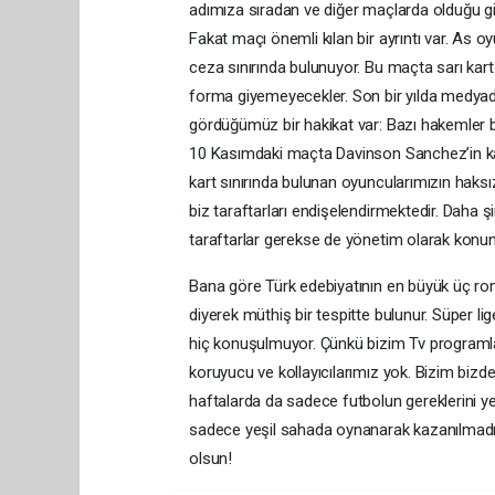
adımıza sıradan ve diğer maçlarda olduğu g
Fakat maçı önemli kılan bir ayrıntı var. As
ceza sınırında bulunuyor. Bu maçta sarı kar
forma giyemeyecekler. Son bir yılda medyad
gördüğümüz bir hakikat var: Bazı hakemler ba
10 Kasımdaki maçta Davinson Sanchez’in kar
kart sınırında bulunan oyuncularımızın haks
biz taraftarları endişelendirmektedir. Daha
taraftarlar gerekse de yönetim olarak konun
Bana göre Türk edebiyatının en büyük üç rom
diyerek müthiş bir tespitte bulunur. Süper 
hiç konuşulmuyor. Çünkü bizim Tv programla
koruyucu ve kollayıcılarımız yok. Bizim b
haftalarda da sadece futbolun gereklerini ye
sadece yeşil sahada oynanarak kazanılmadı
olsun!