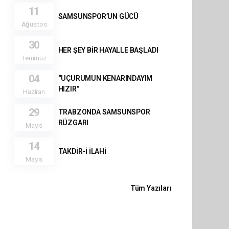
11
SAMSUNSPOR’UN GÜCÜ
Ağustos
30
HER ŞEY BİR HAYALLE BAŞLADI
Temmuz
04
“UÇURUMUN KENARINDAYIM
HIZIR”
Haziran
29
TRABZONDA SAMSUNSPOR
RÜZGARI
Mayıs
14
TAKDİR-İ İLAHİ
Mayıs
Tüm Yazıları