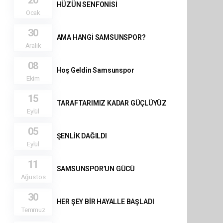
HÜZÜN SENFONİSİ
Ocak
30
AMA HANGİ SAMSUNSPOR?
Aralık
08
Hoş Geldin Samsunspor
Ekim
15
TARAFTARIMIZ KADAR GÜÇLÜYÜZ
Eylül
05
ŞENLİK DAĞILDI
Eylül
11
SAMSUNSPOR’UN GÜCÜ
Ağustos
30
HER ŞEY BİR HAYALLE BAŞLADI
Temmuz