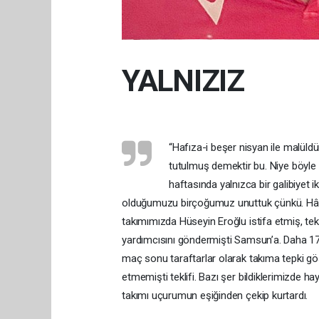
YALNIZIZ
“Hafıza-i beşer nisyan ile malüldü
tutulmuş demektir bu. Niye böyle 
haftasında yalnızca bir galibiyet i
olduğumuzu birçoğumuz unuttuk çünkü. Hâlbu
takımımızda Hüseyin Eroğlu istifa etmiş, tek
yardımcısını göndermişti Samsun’a. Daha 17
maç sonu taraftarlar olarak takıma tepki g
etmemişti teklifi. Bazı şer bildiklerimizde h
takımı uçurumun eşiğinden çekip kurtardı.