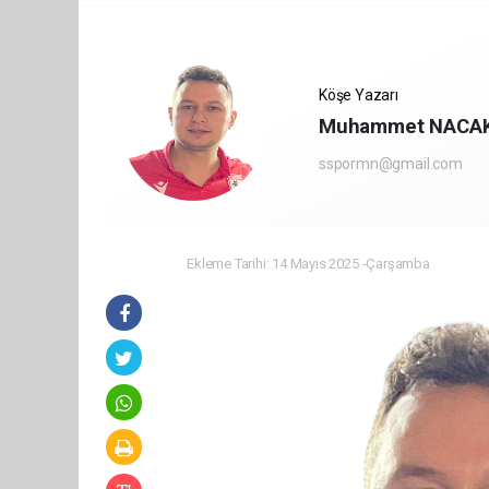
Köşe Yazarı
Muhammet NACA
sspormn@gmail.com
Ekleme Tarihi: 14 Mayıs 2025 -Çarşamba