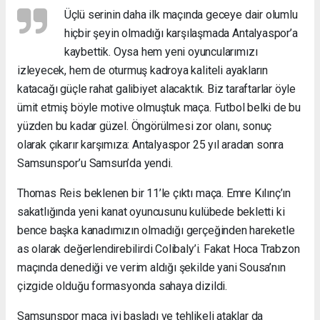
Üçlü serinin daha ilk maçında geceye dair olumlu
hiçbir şeyin olmadığı karşılaşmada Antalyaspor’a
kaybettik. Oysa hem yeni oyuncularımızı
izleyecek, hem de oturmuş kadroya kaliteli ayakların
katacağı güçle rahat galibiyet alacaktık. Biz taraftarlar öyle
ümit etmiş böyle motive olmuştuk maça. Futbol belki de bu
yüzden bu kadar güzel. Öngörülmesi zor olanı, sonuç
olarak çıkarır karşımıza: Antalyaspor 25 yıl aradan sonra
Samsunspor’u Samsun’da yendi.
Thomas Reis beklenen bir 11’le çıktı maça. Emre Kılınç’ın
sakatlığında yeni kanat oyuncusunu kulübede bekletti ki
bence başka kanadımızın olmadığı gerçeğinden hareketle
as olarak değerlendirebilirdi Colibaly’i. Fakat Hoca Trabzon
maçında denediği ve verim aldığı şekilde yani Sousa’nın
çizgide olduğu formasyonda sahaya dizildi.
Samsunspor maça iyi başladı ve tehlikeli ataklar da