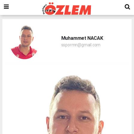
Muhammet NACAK
sspormn@gmail.com