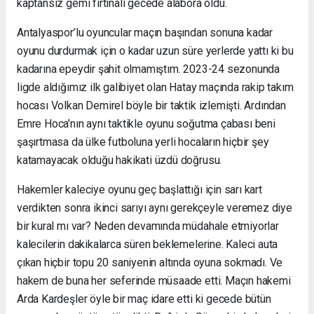
kaptansız gemi fırtınalı gecede alabora oldu.
Antalyaspor’lu oyuncular maçın başından sonuna kadar
oyunu durdurmak için o kadar uzun süre yerlerde yattı ki bu
kadarına epeydir şahit olmamıştım. 2023-24 sezonunda
ligde aldığımız ilk galibiyet olan Hatay maçında rakip takım
hocası Volkan Demirel böyle bir taktik izlemişti. Ardından
Emre Hoca’nın aynı taktikle oyunu soğutma çabası beni
şaşırtmasa da ülke futboluna yerli hocaların hiçbir şey
katamayacak olduğu hakikati üzdü doğrusu.
Hakemler kaleciye oyunu geç başlattığı için sarı kart
verdikten sonra ikinci sarıyı aynı gerekçeyle veremez diye
bir kural mı var? Neden devamında müdahale etmiyorlar
kalecilerin dakikalarca süren beklemelerine. Kaleci auta
çıkan hiçbir topu 20 saniyenin altında oyuna sokmadı. Ve
hakem de buna her seferinde müsaade etti. Maçın hakemi
Arda Kardeşler öyle bir maç idare etti ki gecede bütün