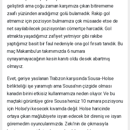
geliştirdi ama çoğu zaman karşımıza çıkan bitirememe
zaafı yüzünden aradığımız golü bulamadık. Rakip gol
atmamız için pozisyon bulmamıza çok müsaade etse de
net sayılabilecek pozisyonları cömertçe harcadık. Gol
atmakta yaşadığımız zafiyet yetmiyor gibi rakibe
yaptığımız basit bir faul nedeniyle ona gol fırsatı tanıdık. Bu
maç Makambu’un takımımızda 6 numara
oynayamayacağının kesin kanıtı oldu desek abartmış
olmayız.
Evet, geriye yaslanan Trabzon karşısında Sousa-Holse
birlikteliği işe yaramıştı ama Sousa’nın çizgide olması
kanadın birini etkisiz kullanmamıza neden oluyor. Ve bu
maçtaki görüntüye göre Sousa henüz 10 numara pozisyonu
için Holse’yi kesecek kıvamda değil. Holse haricinde
ortaya çıkan mağlubiyete isyan edecek bir direniş ve isyan
göremedim oyuncularımızda. Zeki’nin de çıkmasıyla