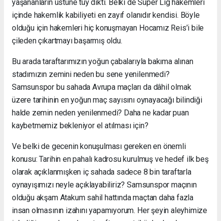
yaşananların üstüne tüy dikti. Belki de Süper Lig hakemleri
içinde hakemlik kabiliyeti en zayıf olanıdır kendisi. Böyle
olduğu için hakemleri hiç konuşmayan Hocamız Reis’i bile
çileden çıkartmayı başarmış oldu.
Bu arada taraftarımızın yoğun çabalarıyla bakıma alınan
stadımızın zemini neden bu sene yenilenmedi?
Samsunspor bu sahada Avrupa maçları da dâhil olmak
üzere tarihinin en yoğun maç sayısını oynayacağı bilindiği
halde zemin neden yenilenmedi? Daha ne kadar puan
kaybetmemiz bekleniyor el atılması için?
Ve belki de gecenin konuşulması gereken en önemli
konusu: Tarihin en pahalı kadrosu kurulmuş ve hedef ilk beş
olarak açıklanmışken iç sahada sadece 8 bin taraftarla
oynayışımızı neyle açıklayabiliriz? Samsunspor maçının
olduğu akşam Atakum sahil hattında maçtan daha fazla
insan olmasının izahını yapamıyorum. Her şeyin aleyhimize