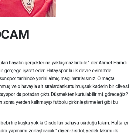
OCAM
uları hayatın gerçeklerine yaklaşmazlar bile.” der Ahmet Hamdi
 bir gerçeğe işaret eder. Hatayspor’la ilk devre evimizde
nspor tarihinde yerini almış maçı hatırlarsınız. O maçta
unmuş ve o havayla alt sıralardankurtulmuşsak kaderin bir cilvesi
tayspor da potadan çıktı. Düşmekten kurtulabilir mi, göreceğiz?
tan sonra yerden kalkmayıp futbolu çirkinleştirmeleri gibi bu
bebi hiç kuşku yok ki Gisdol’ün sahaya sürdüğü takım. Hafta içi
adro yapmamı zorlaştıracak.” diyen Gisdol, yedek takımı ilk