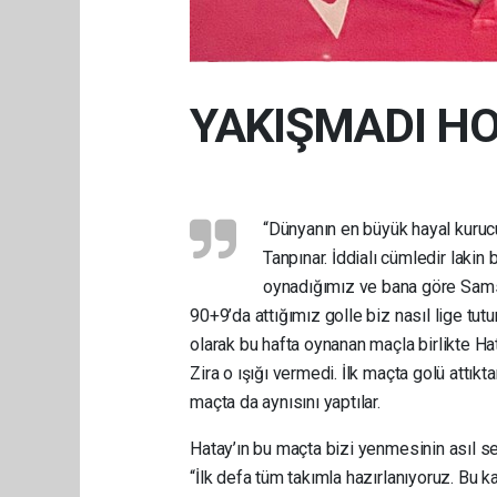
YAKIŞMADI H
“Dünyanın en büyük hayal kuruc
Tanpınar. İddialı cümledir lakin
oynadığımız ve bana göre Samsu
90+9’da attığımız golle biz nasıl lige tut
olarak bu hafta oynanan maçla birlikte Ha
Zira o ışığı vermedi. İlk maçta golü attık
maçta da aynısını yaptılar.
Hatay’ın bu maçta bizi yenmesinin asıl se
“İlk defa tüm takımla hazırlanıyoruz. Bu k