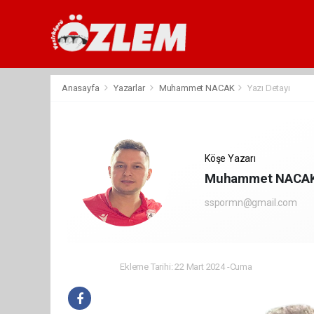
Anasayfa
Yazarlar
Muhammet NACAK
Yazı Detayı
Köşe Yazarı
Muhammet NACA
sspormn@gmail.com
Ekleme Tarihi: 22 Mart 2024 -Cuma