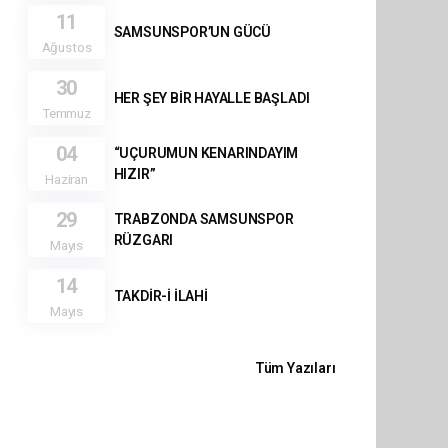
11
SAMSUNSPOR’UN GÜCÜ
Ağustos
30
HER ŞEY BİR HAYALLE BAŞLADI
Temmuz
04
“UÇURUMUN KENARINDAYIM
HIZIR”
Haziran
29
TRABZONDA SAMSUNSPOR
RÜZGARI
Mayıs
14
TAKDİR-İ İLAHİ
Mayıs
Tüm Yazıları