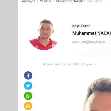
Anasayfa
Yazarlar
Muhammet NACAK
Yazı Detayı
Köşe Yazarı
Muhammet NACA
sspormn@gmail.com
Ekleme Tarihi: 08 Ekim 2025 -Çarşamba