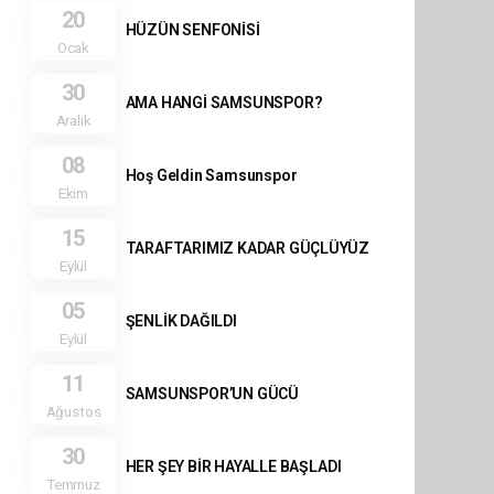
20
HÜZÜN SENFONİSİ
Ocak
30
AMA HANGİ SAMSUNSPOR?
Aralık
08
Hoş Geldin Samsunspor
Ekim
15
TARAFTARIMIZ KADAR GÜÇLÜYÜZ
Eylül
05
ŞENLİK DAĞILDI
Eylül
11
SAMSUNSPOR’UN GÜCÜ
Ağustos
30
HER ŞEY BİR HAYALLE BAŞLADI
Temmuz