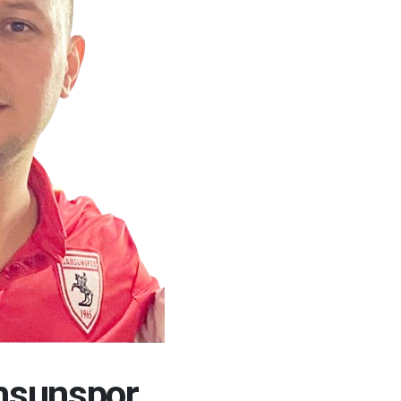
msunspor