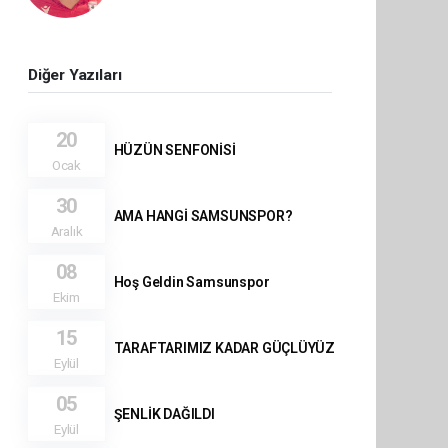
Diğer Yazıları
20
HÜZÜN SENFONİSİ
Ocak
30
AMA HANGİ SAMSUNSPOR?
Aralık
08
Hoş Geldin Samsunspor
Ekim
15
TARAFTARIMIZ KADAR GÜÇLÜYÜZ
Eylül
05
ŞENLİK DAĞILDI
Eylül