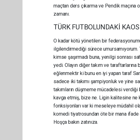
maçtan ders çıkarma ve Pendik maçına od
zamanı.
TÜRK FUTBOLUNDAKİ KAOS
O kadar kötü yönetilen bir federasyonumuz
ilgilendirmediği sürece umursamıyorum. T
kimse şaşırmadı buna, yenilgi sonrası sah
yedi. Olayın diğer takım ve taraftarları
eğlenmektir ki bunu en iyi yapan taraf Sa
sadece iki takımı şampiyonluk ve yine sade
takımların düşmeme mücadelesi verdiği bi
kavga etmiş, bize ne. Ligin kalitesine ne 
fonksiyonları var ki meseleye müdahil ola
komedi tiyatrosundan öte bir mana ifade 
Hoşça bakın zatınıza.