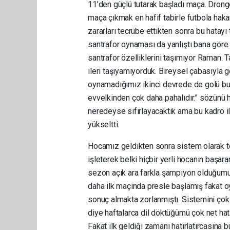
11’den güçlü tutarak başladı maça. Drong
maça çıkmak en hafif tabirle futbola hakar
zararları tecrübe ettikten sonra bu hatay
santrafor oynaması da yanlıştı bana göre.
santrafor özelliklerini taşımıyor Raman.
ileri taşıyamıyorduk. Bireysel çabasıyla g
oynamadığımız ikinci devrede de golü bu
evvelkinden çok daha pahalıdır.” sözünü 
neredeyse sıfırlayacaktık ama bu kadro i
yükseltti.
Hocamız geldikten sonra sistem olarak te
işleterek belki hiçbir yerli hocanın başar
sezon açık ara farkla şampiyon olduğumu
daha ilk maçında presle başlamış fakat oyu
sonuç almakta zorlanmıştı. Sistemini çok
diye haftalarca dil döktüğümü çok net hat
Fakat ilk geldiği zamanı hatırlatırcasına b