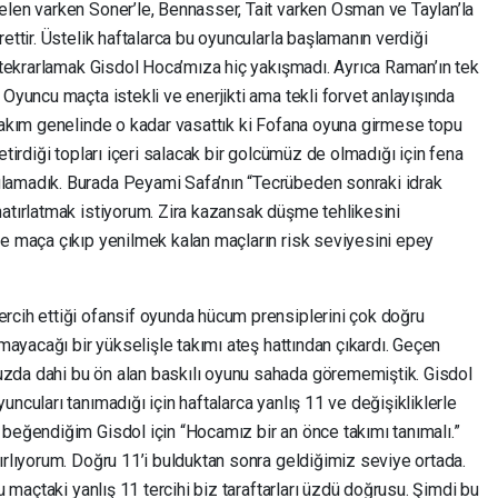
elen varken Soner’le, Bennasser, Tait varken Osman ve Taylan’la
ettir. Üstelik haftalarca bu oyuncularla başlamanın verdiği
ı tekrarlamak Gisdol Hoca’mıza hiç yakışmadı. Ayrıca Raman’ın tek
 Oyuncu maçta istekli ve enerjikti ama tekli forvet anlayışında
 Takım genelinde o kadar vasattık ki Fofana oyuna girmese topu
etirdiği topları içeri salacak bir golcümüz de olmadığı için fena
lamadık. Burada Peyami Safa’nın “Tecrübeden sonraki idrak
hatırlatmak istiyorum. Zira kazansak düşme tehlikesini
le maça çıkıp yenilmek kalan maçların risk seviyesini epey
rcih ettiği ofansif oyunda hücum prensiplerini çok doğru
amayacağı bir yükselişle takımı ateş hattından çıkardı. Geçen
zda dahi bu ön alan baskılı oyunu sahada görememiştik. Gisdol
ncuları tanımadığı için haftalarca yanlış 11 ve değişikliklerle
 beğendiğim Gisdol için “Hocamız bir an önce takımı tanımalı.”
ırlıyorum. Doğru 11’i bulduktan sonra geldiğimiz seviye ortada.
u maçtaki yanlış 11 tercihi biz taraftarları üzdü doğrusu. Şimdi bu