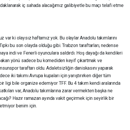
aklanarak iç sahada alacağımız galibiyetle bu maçı telafi etme
 var ki olaysız haftamız yok. Bu olaylar Anadolu takımlarını
ıpkı bu son olayda olduğu gibi. Trabzon taraftarları, nedense
aya indi ve Fenerli oyunculara saldırdı. Hoş dayağı da kendileri
na bakan yönü sadece bu komediden keyif çıkartmak ve
msunspor taraftarı oldu. Adaletsizliğin daniskasını yaparak
ce iki takımı Avrupa kupaları için yarıştırırken diğer tüm
r ligi bile organize edemiyor TFF. Bu 4 takım kendi aralarında
katkıları var, Anadolu takımlarına zarar vermekten başka ne
cağı? Hazır ramazan ayında vakit geçirmek için seyirlik bir
etmiyor benim için.