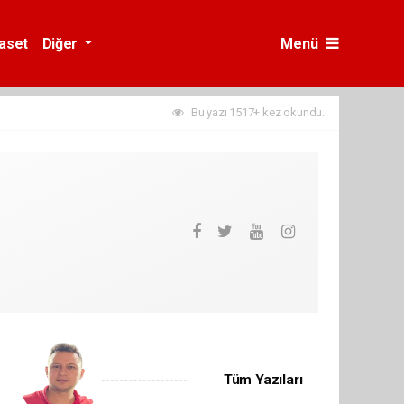
yaset
Diğer
Menü
Bu yazı 1517+ kez okundu.
Tüm Yazıları