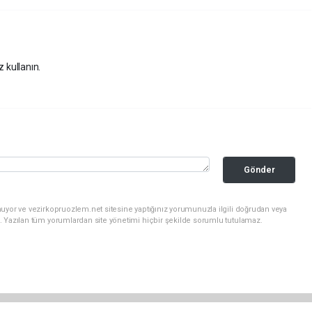
z kullanın.
Gönder
uyor ve vezirkopruozlem.net sitesine yaptığınız yorumunuzla ilgili doğrudan veya
. Yazılan tüm yorumlardan site yönetimi hiçbir şekilde sorumlu tutulamaz.