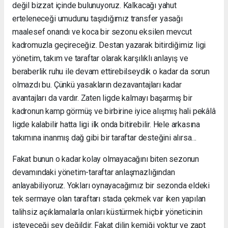
değil bizzat içinde bulunuyoruz. Kalkacağı yahut
erteleneceği umudunu taşıdığımız transfer yasağı
maalesef onandı ve koca bir sezonu eksilen mevcut
kadromuzla geçireceğiz. Destan yazarak bitirdiğimiz ligi
yönetim, takım ve taraftar olarak karşılıklı anlayış ve
beraberlik ruhu ile devam ettirebilseydik o kadar da sorun
olmazdı bu. Çünkü yasakların dezavantajları kadar
avantajları da vardır. Zaten ligde kalmayı başarmış bir
kadronun kamp görmüş ve birbirine iyice alışmış hali pekâlâ
ligde kalabilir hatta ligi ilk onda bitirebilir. Hele arkasına
takımına inanmış dağ gibi bir taraftar desteğini alırsa…
Fakat bunun o kadar kolay olmayacağını biten sezonun
devamındaki yönetim-taraftar anlaşmazlığından
anlayabiliyoruz. Yokları oynayacağımız bir sezonda eldeki
tek sermaye olan taraftarı stada çekmek var iken yapılan
talihsiz açıklamalarla onları küstürmek hiçbir yöneticinin
isteyeceği şey değildir. Fakat dilin kemiği yoktur ve zapt