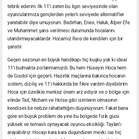
tebrik ederim. İlk 11’i zaten bu ligin seviyesinde olan
oyuncularımıza gençlerden yeterli seviyede alternatifler
yaratabilir diye umuyorum. Bedirhan, Enes, Haluk, Alper Efe
ve Muhammet şans verilmesi durumunda hocalarını
utandırmayacaklardır. Hocamız Reis de kendileri için bir
şanstır.
Geçen sezonun en büyük handikapı hiç kuşku yok ki ideal
11’i bulmakta zorlanmamızdı. Bu hem Hüseyin Hoca hem
de Gisdol için geçerli. Hazırlık maçlarına bakınca hocanın
sistem, diziliş ve 11’i hakkında bir fikre vardım diyebilirim.
Hoca için özelikle merkez önem arz ediyor ve o bölge için
elinde Tait, Ntcham ve Holse gibi isimlerin olmasının
kendisini bir nebze rahatlattığını düşünüyorum. Fakat bana
göre en büyük problem de yine bu bölgede fizik gücü
yüksek ve temaslı oynayacak oyuncu eksikliği. Taylan’ı
arayabiliriz. Hocayı kara kara düşündüren mevki ise hiç