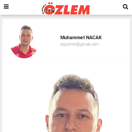
Muhammet NACAK
sspormn@gmail.com