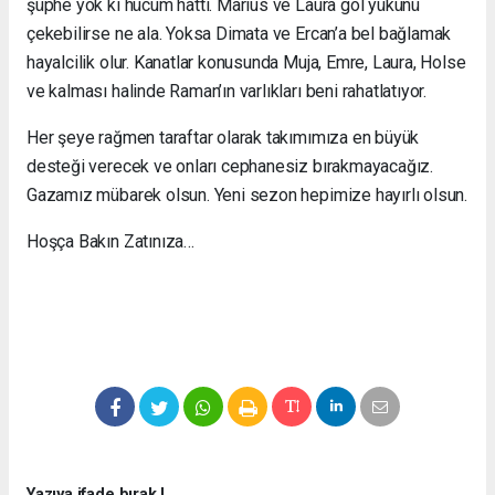
şüphe yok ki hücum hattı. Marıus ve Laura gol yükünü
çekebilirse ne ala. Yoksa Dimata ve Ercan’a bel bağlamak
hayalcilik olur. Kanatlar konusunda Muja, Emre, Laura, Holse
ve kalması halinde Raman’ın varlıkları beni rahatlatıyor.
Her şeye rağmen taraftar olarak takımımıza en büyük
desteği verecek ve onları cephanesiz bırakmayacağız.
Gazamız mübarek olsun. Yeni sezon hepimize hayırlı olsun.
Hoşça Bakın Zatınıza…
Yazıya ifade bırak !