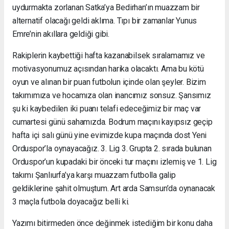
uydurmakta zorlanan Satka’ya Bedirhan’ın muazzam bir
alternatif olacağı geldi aklıma. Tıpı bir zamanlar Yunus
Emre’nin akıllara geldiği gibi.
Rakiplerin kaybettiği hafta kazanabilsek sıralamamız ve
motivasyonumuz açısından harika olacaktı. Ama bu kötü
oyun ve alınan bir puan futbolun içinde olan şeyler. Bizim
takımımıza ve hocamıza olan inancımız sonsuz. Şansımız
şu ki kaybedilen iki puanı telafi edeceğimiz bir maç var
cumartesi günü sahamızda. Bodrum maçını kayıpsız geçip
hafta içi salı günü yine evimizde kupa maçında dost Yeni
Orduspor’la oynayacağız. 3. Lig 3. Grupta 2. sırada bulunan
Orduspor’un kupadaki bir önceki tur maçını izlemiş ve 1. Lig
takımı Şanlıurfa’ya karşı muazzam futbolla galip
geldiklerine şahit olmuştum. Art arda Samsun’da oynanacak
3 maçla futbola doyacağız belli ki.
Yazımı bitirmeden önce değinmek istediğim bir konu daha