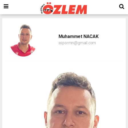
Muhammet NACAK
sspormn@gmail.com