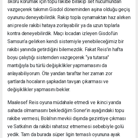
skoru korumak için topu rakibe bırakıp set hücumundan
vazgeçerek takımın Gisdol döneminden aşina olduğu geçiş
oyununu deneyebilirdik. Rakip topla oynamaktan haz alırken
ani presle rakibi hataya zorlayabilir ya da uzun toplarla
kontra deneyebilirdik. Maçı locadan izleyen Gisdol’ün
Samsun’a gelirken kendi sistemiyle yenebileceğimiz bir
rakibi yanında getirdiğini bilemezdik. Fakat Reis’in hafta
boyu çalıştığı sistemden vazgeçerek “ya tutarsa”
mantığıyla bu türlü değişiklikler yapmamasını da
anlayabiliyorum. Öte yandan taraftar her zaman zor
şartlarda hocaların şapkadan tavşan çıkarması ve
değişiklikler yapmasını bekler.
Maalesef Reis oyuna müdahale etmedi ve ikinci yarıda
sahada olmamasını beklediğim Soner’in ayağındaki topu
rakibe vermesi, Bola’nın mevkii dışında gezintiye çıkması
ve Satka’nın da rakibi rahatsız etmemesi sebebiyle golü
yedik. Tam da burada süper ligin temaslı oyununa ayak