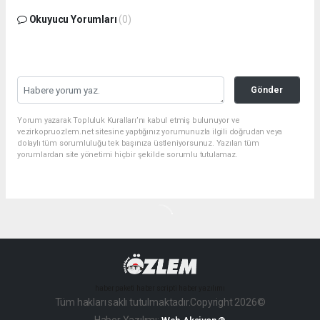
Okuyucu Yorumları
(0)
Gönder
Yorum yazarak Topluluk Kuralları’nı kabul etmiş bulunuyor ve
vezirkopruozlem.net sitesine yaptığınız yorumunuzla ilgili doğrudan veya
dolaylı tüm sorumluluğu tek başınıza üstleniyorsunuz. Yazılan tüm
yorumlardan site yönetimi hiçbir şekilde sorumlu tutulamaz.
haber paketi
haber scripti
haber yazılımı
Tüm hakları saklı tutulmaktadır.Copyright 2026©