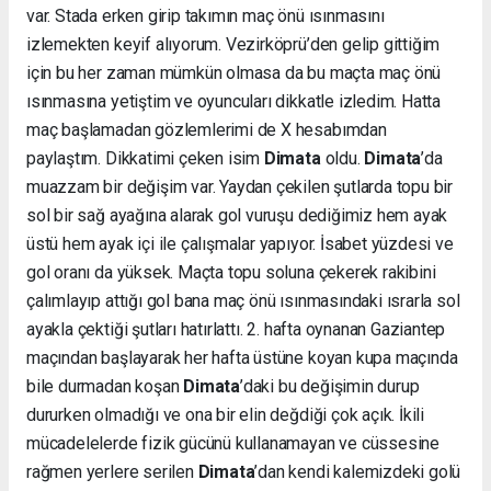
var. Stada erken girip takımın maç önü ısınmasını
izlemekten keyif alıyorum. Vezirköprü’den gelip gittiğim
için bu her zaman mümkün olmasa da bu maçta maç önü
ısınmasına yetiştim ve oyuncuları dikkatle izledim. Hatta
maç başlamadan gözlemlerimi de X hesabımdan
paylaştım. Dikkatimi çeken isim
Dimata
oldu.
Dimata
’da
muazzam bir değişim var. Yaydan çekilen şutlarda topu bir
sol bir sağ ayağına alarak gol vuruşu dediğimiz hem ayak
üstü hem ayak içi ile çalışmalar yapıyor. İsabet yüzdesi ve
gol oranı da yüksek. Maçta topu soluna çekerek rakibini
çalımlayıp attığı gol bana maç önü ısınmasındaki ısrarla sol
ayakla çektiği şutları hatırlattı. 2. hafta oynanan Gaziantep
maçından başlayarak her hafta üstüne koyan kupa maçında
bile durmadan koşan
Dimata
’daki bu değişimin durup
dururken olmadığı ve ona bir elin değdiği çok açık. İkili
mücadelelerde fizik gücünü kullanamayan ve cüssesine
rağmen yerlere serilen
Dimata
’dan kendi kalemizdeki golü