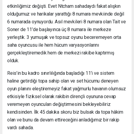
etkinliğimiz değişti. Evet Ntcham sahadaydı fakat alışkın
olduğumuz ve harikalar yarattığı 8 numara mevkiinde değil
6 numarada oynuyordu. Asıl mevkileri 8 numara olan Tait ve
Soner de 11’de başlayınca üç 8 numara ile merkeze
yerleştik. 3 yumuşak ve topsuz oyunu beceremeyen orta
saha oyuncusu ile hem hücum varyasyonlarını
gerçekleştiremedik hem de merkezi rakibe kaptırmış
olduk.
Reis’in bu kadro sınırlılığında başladığı 11’i ve sistem
haline getirdiği topa sahip olan ve set hücumu deneyen
oyun planını eleştiremeyiz fakat yağmurlu havanın olumsuz
etkisiyle fiziksel olarak rakibin dirençli oyununa cevap
veremeyen oyuncuları değiştirmesini bekleyebiliriz
kendisinden. İlk 45 dakika skoru biz bulsak da topa hâkim
olan ve bunu da devam ettireceğini anladığımız bir rakip
vardı sahada.