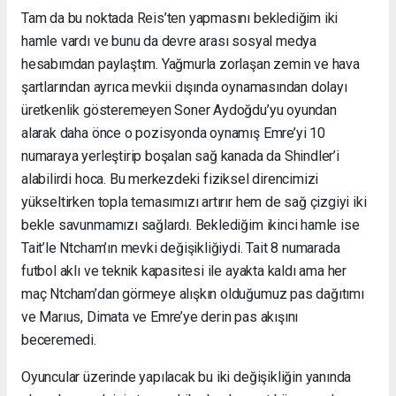
Tam da bu noktada Reis’ten yapmasını beklediğim iki
hamle vardı ve bunu da devre arası sosyal medya
hesabımdan paylaştım. Yağmurla zorlaşan zemin ve hava
şartlarından ayrıca mevkii dışında oynamasından dolayı
üretkenlik gösteremeyen Soner Aydoğdu’yu oyundan
alarak daha önce o pozisyonda oynamış Emre’yi 10
numaraya yerleştirip boşalan sağ kanada da Shindler’i
alabilirdi hoca. Bu merkezdeki fiziksel direncimizi
yükseltirken topla temasımızı artırır hem de sağ çizgiyi iki
bekle savunmamızı sağlardı. Beklediğim ikinci hamle ise
Tait’le Ntcham’ın mevki değişikliğiydi. Tait 8 numarada
futbol aklı ve teknik kapasitesi ile ayakta kaldı ama her
maç Ntcham’dan görmeye alışkın olduğumuz pas dağıtımı
ve Marıus, Dimata ve Emre’ye derin pas akışını
beceremedi.
Oyuncular üzerinde yapılacak bu iki değişikliğin yanında