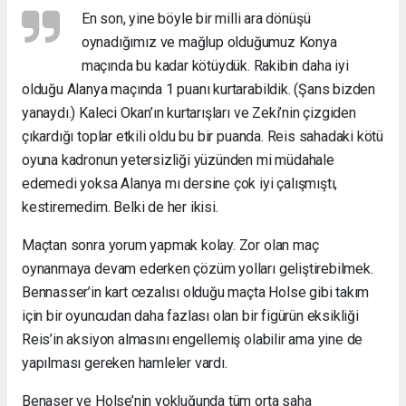
En son, yine böyle bir milli ara dönüşü
oynadığımız ve mağlup olduğumuz Konya
maçında bu kadar kötüydük. Rakibin daha iyi
olduğu Alanya maçında 1 puanı kurtarabildik. (Şans bizden
yanaydı.) Kaleci Okan’ın kurtarışları ve Zeki’nin çizgiden
çıkardığı toplar etkili oldu bu bir puanda. Reis sahadaki kötü
oyuna kadronun yetersizliği yüzünden mi müdahale
edemedi yoksa Alanya mı dersine çok iyi çalışmıştı,
kestiremedim. Belki de her ikisi.
Maçtan sonra yorum yapmak kolay. Zor olan maç
oynanmaya devam ederken çözüm yolları geliştirebilmek.
Bennasser’in kart cezalısı olduğu maçta Holse gibi takım
için bir oyuncudan daha fazlası olan bir figürün eksikliği
Reis’in aksiyon almasını engellemiş olabilir ama yine de
yapılması gereken hamleler vardı.
Benaser ve Holse’nin yokluğunda tüm orta saha