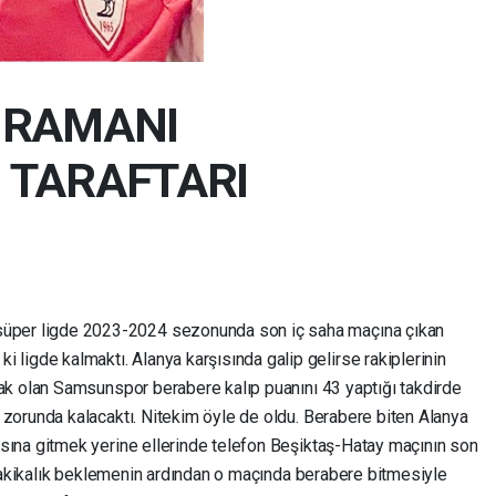
HRAMANI
TARAFTARI
i süper ligde 2023-2024 sezonunda son iç saha maçına çıkan
i ligde kalmaktı. Alanya karşısında galip gelirse rakiplerinin
ak olan Samsunspor berabere kalıp puanını 43 yaptığı takdirde
zorunda kalacaktı. Nitekim öyle de oldu. Berabere biten Alanya
ına gitmek yerine ellerinde telefon Beşiktaş-Hatay maçının son
 dakikalık beklemenin ardından o maçında berabere bitmesiyle