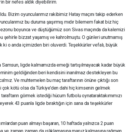
n bir nefes aldık diyebilirim.
oldu. Bizim oyuncularımız rakibimiz Hatay maçını takip ederken
Oyuncularımız bu duruma şaşırmış mıdır bilemem fakat biz hiç
sezonu boyunca ve düştüğümüz son Sivas maçında da kalemizi
 bu şehirle bizzat yaşamış ve kahrolmuştu. O günleri unutmamış
ki o anda içimizden biri oluverdi. Teşekkürler vefalı, büyük
za Samsun, ligde kalmamızda emeği tartışılmayacak kadar büyük
i eminim geldiğinden beri kendisini inanılmaz destekleyen bu
oca’mız. Ve muhtemelen bu maç taraftarının önüne çıktığı son
si çok kötü olsa da Türkiye’den dahi hiç kimsenin gelmek
a taraftarın görmek istediği hücum futbolu oynataraktakımımızı
eyerek 43 puanla ligde bıraktığın için sana da teşekkürler
kımlardan puan almayı başaran, 10 haftada yalnızca 2 puan
nına ve zaman zaman da ıslıklamasına maruz kalmasına rağmen