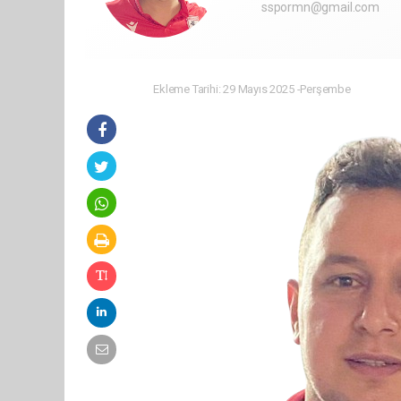
sspormn@gmail.com
Ekleme Tarihi: 29 Mayıs 2025 -Perşembe