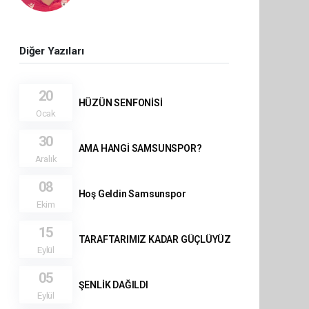
Diğer Yazıları
20
HÜZÜN SENFONİSİ
Ocak
30
AMA HANGİ SAMSUNSPOR?
Aralık
08
Hoş Geldin Samsunspor
Ekim
15
TARAFTARIMIZ KADAR GÜÇLÜYÜZ
Eylül
05
ŞENLİK DAĞILDI
Eylül