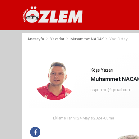
Anasayfa
Yazarlar
Muhammet NACAK
Yazı Detayı
Köşe Yazarı
Muhammet NACA
sspormn@gmail.com
Ekleme Tarihi: 24 Mayıs 2024 -Cuma