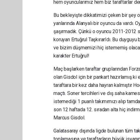
hem oyuncularımız hem biz taraftarlar deri
Bu bekleyişte dikkatimizi çeken bir şey 
yanlarında Alanyalı bir oyuncu da vardı. 
şaşırmadık. Çünkü o oyuncu 2011-2012 
koruyan Ertuğrul Taşkıran’dı. Bu duyguyu
ve bizim düşmemizi hiç istememiş olacak 
karakter Ertuğrul!
Maç başlarken taraftar gruplarından For
olan Gisdol için bir pankart hazırlamış k
taraftara bir kez daha hayran kalmıştır H
maçtı. Soner tercihleri ve dış saha karne
istemediği 1 puanlı takımımızı alıp tamd
son 12 haftada 12. sıradan alta hiç indirm
Marcus Gisdol.
Galatasaray dışında ligde bulunan tüm ta
toplamasına ve taraftarların büyük isya