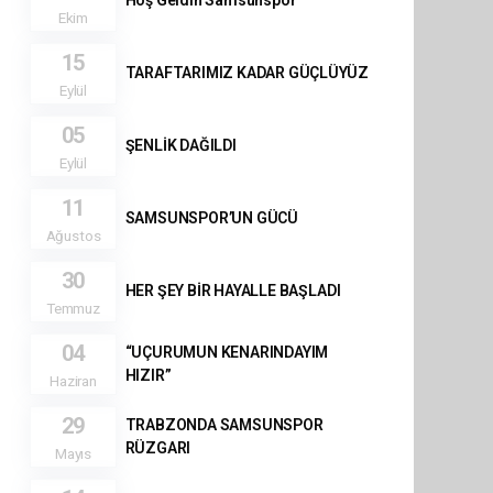
Hoş Geldin Samsunspor
Ekim
15
TARAFTARIMIZ KADAR GÜÇLÜYÜZ
Eylül
05
ŞENLİK DAĞILDI
Eylül
11
SAMSUNSPOR’UN GÜCÜ
Ağustos
30
HER ŞEY BİR HAYALLE BAŞLADI
Temmuz
04
“UÇURUMUN KENARINDAYIM
HIZIR”
Haziran
29
TRABZONDA SAMSUNSPOR
RÜZGARI
Mayıs