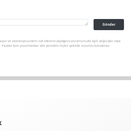
Gönder
uyor ve vezirkopruozlem.net sitesine yaptığınız yorumunuzla ilgili doğrudan veya
. Yazılan tüm yorumlardan site yönetimi hiçbir şekilde sorumlu tutulamaz.
K