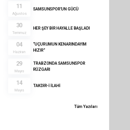
11
SAMSUNSPOR’UN GÜCÜ
Ağustos
30
HER ŞEY BİR HAYALLE BAŞLADI
Temmuz
04
“UÇURUMUN KENARINDAYIM
HIZIR”
Haziran
29
TRABZONDA SAMSUNSPOR
RÜZGARI
Mayıs
14
TAKDİR-İ İLAHİ
Mayıs
Tüm Yazıları