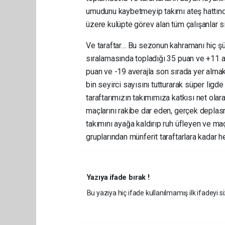
umudunu kaybetmeyip takımı ateş hattında
üzere kulüpte görev alan tüm çalışanlar s
Ve taraftar… Bu sezonun kahramanı hiç şü
sıralamasında topladığı 35 puan ve +11 av
puan ve -19 averajla son sırada yer almak
bin seyirci sayısını tutturarak süper ligde
taraftarımızın takımımıza katkısı net ola
maçlarını rakibe dar eden, gerçek deplas
takımını ayağa kaldırıp ruh üfleyen ve maç
gruplarından münferit taraftarlara kadar he
Yazıya ifade bırak !
Bu yazıya hiç ifade kullanılmamış ilk ifadeyi si