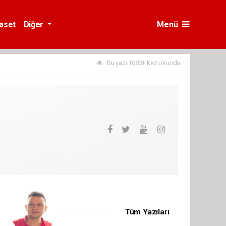
yaset
Diğer
Menü
Bu yazı 1083+ kez okundu.
Tüm Yazıları