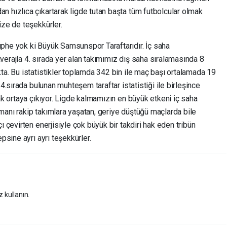
n hızlıca çıkartarak ligde tutan başta tüm futbolcular olmak
ize de teşekkürler.
phe yok ki Büyük Samsunspor Taraftarıdır. İç saha
erajla 4. sırada yer alan takımımız dış saha sıralamasında 8
ta. Bu istatistikler toplamda 342 bin ile maç başı ortalamada 19
 4.sırada bulunan muhteşem taraftar istatistiği ile birleşince
rak ortaya çıkıyor. Ligde kalmamızın en büyük etkeni iç saha
manı rakip takımlara yaşatan, geriye düştüğü maçlarda bile
ı çevirten enerjisiyle çok büyük bir takdiri hak eden tribün
psine ayrı ayrı teşekkürler.
z kullanın.