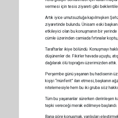
vermesi için tesis ziyareti gibi beklentile
Artık iyice umutsuzluğa kapılmışken Şehz
ziyaretinde bulundu. Ünisam eski başkan
etkileyici olan bu konuşmanın bir yerinde 
cümle üzerinden camiada fırtınalar koptu
Taraftarlar ikiye bölündü. Konuşmayı hakl
düşünenler de. Fikirler havada uçuştu, a
dağılarak ölü toprağını üzerimizden attık.
Perşembe günü yaşanan bu hadisenin üz
kişiyi “münferit” ilan etmesi, başkanın a
nitelemesiyle hem bu iki gruba söz hakk
Tüm bu yaşananlar sürerken derinleşen kao
tepki vereceği merak edilmeye başlandı.
Bana göre konuşmak, yanlışları eleştirmek