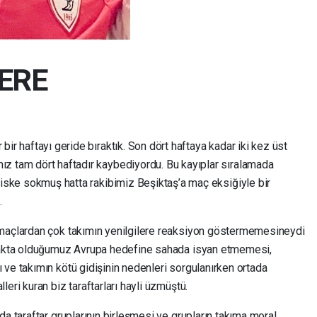
ERE
ir haftayı geride bıraktık. Son dört haftaya kadar iki kez üst
 tam dört haftadır kaybediyordu. Bu kayıplar sıralamada
riske sokmuş hatta rakibimiz Beşiktaş’a maç eksiğiyle bir
.
 maçlardan çok takımın yenilgilere reaksiyon göstermemesineydi
rmakta olduğumuz Avrupa hedefine sahada isyan etmemesi,
ve takımın kötü gidişinin nedenleri sorgulanırken ortada
eri kuran biz taraftarları hayli üzmüştü.
da taraftar gruplarının birleşmesi ve grupların takıma moral