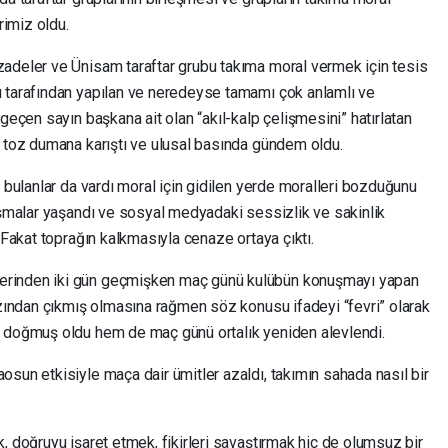
rimiz oldu.
adeler ve Ünisam taraftar grubu takıma moral vermek için tesis
ı tarafından yapılan ve neredeyse tamamı çok anlamlı ve
geçen sayın başkana ait olan “akıl-kalp çelişmesini” hatırlatan
, toz dumana karıştı ve ulusal basında gündem oldu.
ı bulanlar da vardı moral için gidilen yerde moralleri bozduğunu
tışmalar yaşandı ve sosyal medyadaki sessizlik ve sakinlik
 Fakat toprağın kalkmasıyla cenaze ortaya çıktı.
erinden iki gün geçmişken maç günü kulübün konuşmayı yapan
ğzından çıkmış olmasına rağmen söz konusu ifadeyi “fevri” olarak
ı doğmuş oldu hem de maç günü ortalık yeniden alevlendi.
sun etkisiyle maça dair ümitler azaldı, takımın sahada nasıl bir
, doğruyu işaret etmek, fikirleri savaştırmak hiç de olumsuz bir