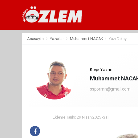
Anasayfa
Yazarlar
Muhammet NACAK
Yazı Detayı
Köşe Yazarı
Muhammet NACA
sspormn@gmail.com
Ekleme Tarihi: 29 Nisan 2025 -Salı