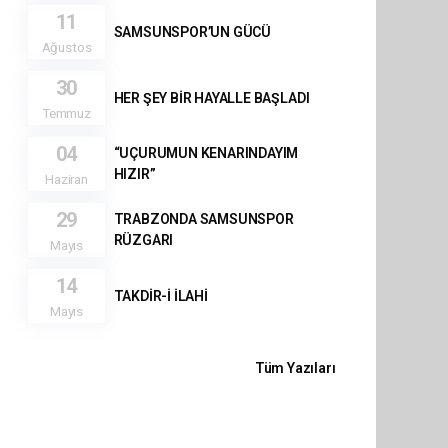
11
SAMSUNSPOR’UN GÜCÜ
Ağustos
30
HER ŞEY BİR HAYALLE BAŞLADI
Temmuz
04
“UÇURUMUN KENARINDAYIM
HIZIR”
Haziran
29
TRABZONDA SAMSUNSPOR
RÜZGARI
Mayıs
14
TAKDİR-İ İLAHİ
Mayıs
Tüm Yazıları