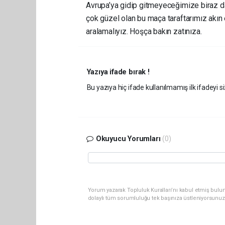
Avrupa’ya gidip gitmeyeceğimize biraz da 
çok güzel olan bu maça taraftarımız akın 
aralamalıyız. Hoşça bakın zatınıza.
Yazıya ifade bırak !
Bu yazıya hiç ifade kullanılmamış ilk ifadeyi si
Okuyucu Yorumları
(0)
Yorum yazarak Topluluk Kuralları’nı kabul etmiş bulun
dolaylı tüm sorumluluğu tek başınıza üstleniyorsunuz