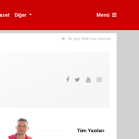
yaset
Diğer
Menü
Bu yazı 644+ kez okundu.
Tüm Yazıları