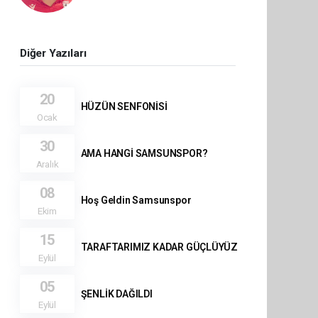
Diğer Yazıları
20
HÜZÜN SENFONİSİ
Ocak
30
AMA HANGİ SAMSUNSPOR?
Aralık
08
Hoş Geldin Samsunspor
Ekim
15
TARAFTARIMIZ KADAR GÜÇLÜYÜZ
Eylül
05
ŞENLİK DAĞILDI
Eylül