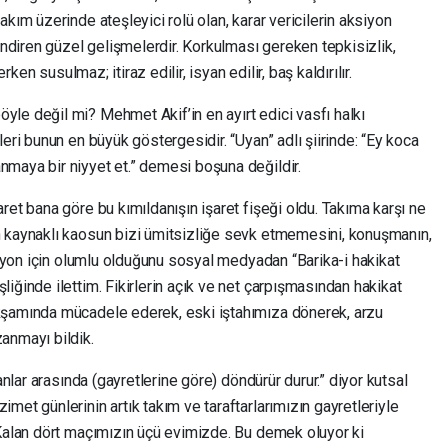
kım üzerinde ateşleyici rolü olan, karar vericilerin aksiyon
endiren güzel gelişmelerdir. Korkulması gereken tepkisizlik,
rken susulmaz; itiraz edilir, isyan edilir, baş kaldırılır.
le değil mi? Mehmet Akif’in en ayırt edici vasfı halkı
eri bunun en büyük göstergesidir. “Uyan” adlı şiirinde: “Ey koca
maya bir niyyet et.” demesi boşuna değildir.
ret bana göre bu kımıldanışın işaret fişeği oldu. Takıma karşı ne
n kaynaklı kaosun bizi ümitsizliğe sevk etmemesini, konuşmanın,
ksiyon için olumlu olduğunu sosyal medyadan “Barika-i hakikat
iğinde ilettim. Fikirlerin açık ve net çarpışmasından hakikat
kşamında mücadele ederek, eski iştahımıza dönerek, arzu
anmayı bildik.
anlar arasında (gayretlerine göre) döndürür durur.” diyor kutsal
met günlerinin artık takım ve taraftarlarımızın gayretleriyle
 Kalan dört maçımızın üçü evimizde. Bu demek oluyor ki