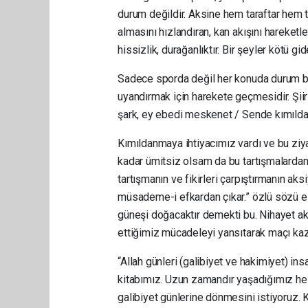
durum değildir. Aksine hem taraftar hem ta
almasını hızlandıran, kan akışını hareketl
hissizlik, durağanlıktır. Bir şeyler kötü gide
Sadece sporda değil her konuda durum böy
uyandırmak için harekete geçmesidir. Şiirl
şark, ey ebedi meskenet / Sende kımıldan
Kımıldanmaya ihtiyacımız vardı ve bu ziya
kadar ümitsiz olsam da bu tartışmalarda
tartışmanın ve fikirleri çarpıştırmanın a
müsademe-i efkardan çıkar.” özlü sözü eşl
güneşi doğacaktır demekti bu. Nihayet a
ettiğimiz mücadeleyi yansıtarak maçı kaz
“Allah günleri (galibiyet ve hakimiyet) ins
kitabımız. Uzun zamandır yaşadığımız hezi
galibiyet günlerine dönmesini istiyoruz.