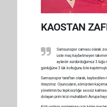
KAOSTAN ZAF
Samsunspor camiası olarak zor b
üste maç kaybetmeyen takımımız
aylardır sürdürdüğümüz 3.lüğü 
günlüğüne 3.lük koltuğunu bile kaptırmıştı
Samsunspor taraftarı olarak, kaybedilen
itirazımız. Oyuncuların, elimizden kaçı
yönetimin bu tepkisizliğe sessiz kalması 
dolaşan prim krizi muhabbeti Avrupa hayall
Kötü gidişin sonlanması için kalan maçlar