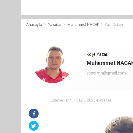
Anasayfa
Yazarlar
Muhammet NACAK
Yazı Detayı
Köşe Yazarı
Muhammet NACA
sspormn@gmail.com
Ekleme Tarihi: 15 Eylül 2025 -Pazartesi