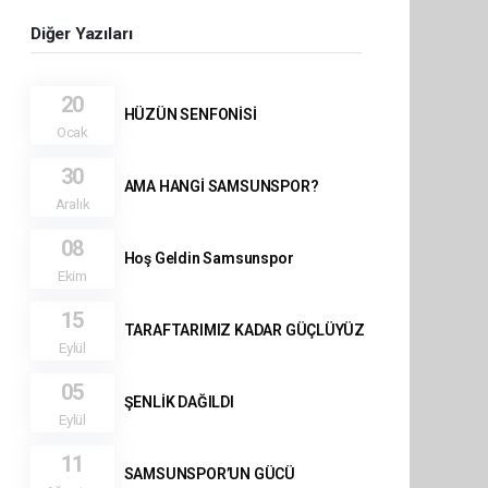
Diğer Yazıları
20
HÜZÜN SENFONİSİ
Ocak
30
AMA HANGİ SAMSUNSPOR?
Aralık
08
Hoş Geldin Samsunspor
Ekim
15
TARAFTARIMIZ KADAR GÜÇLÜYÜZ
Eylül
05
ŞENLİK DAĞILDI
Eylül
11
SAMSUNSPOR’UN GÜCÜ