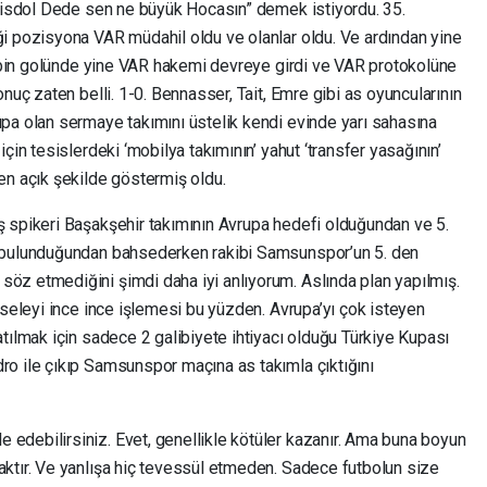
“Gisdol Dede sen ne büyük Hocasın” demek istiyordu. 35.
i pozisyona VAR müdahil oldu ve olanlar oldu. Ve ardından yine
akibin golünde yine VAR hakemi devreye girdi ve VAR protokolüne
nuç zaten belli. 1-0. Bennasser, Tait, Emre gibi as oyuncularının
pa olan sermaye takımını üstelik kendi evinde yarı sahasına
çin tesislerdeki ‘mobilya takımının’ yahut ‘transfer yasağının’
en açık şekilde göstermiş oldu.
 spikeri Başakşehir takımının Avrupa hedefi olduğundan ve 5.
n bulunduğundan bahsederken rakibi Samsunspor’un 5. den
öz etmediğini şimdi daha iyi anlıyorum. Aslında plan yapılmış.
eseleyi ince ince işlemesi bu yüzden. Avrupa’yı çok isteyen
tılmak için sadece 2 galibiyete ihtiyacı olduğu Türkiye Kupası
o ile çıkıp Samsunspor maçına as takımla çıktığını
debilirsiniz. Evet, genellikle kötüler kazanır. Ama buna boyun
ktır. Ve yanlışa hiç tevessül etmeden. Sadece futbolun size