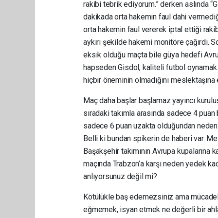
rakibi tebrik ediyorum.” derken aslında 
dakikada orta hakemin faul dahi vermediğ
orta hakemin faul vererek iptal ettiği r
aykırı şekilde hakemi monitöre çağırdı. So
eksik olduğu maçta bile güya hedefi Avru
hapseden Gisdol, kaliteli futbol oynamak i
hiçbir öneminin olmadığını meslektaşına 
Maç daha başlar başlamaz yayıncı kuruluş
sıradaki takımla arasında sadece 4 pua
sadece 6 puan uzakta olduğundan neden s
Belli ki bundan spikerin de haberi var. M
Başakşehir takımının Avrupa kupalarına ka
maçında Trabzon’a karşı neden yedek kadr
anlıyorsunuz değil mi?
Kötülükle baş edemezsiniz ama mücadele e
eğmemek, isyan etmek ne değerli bir ahla