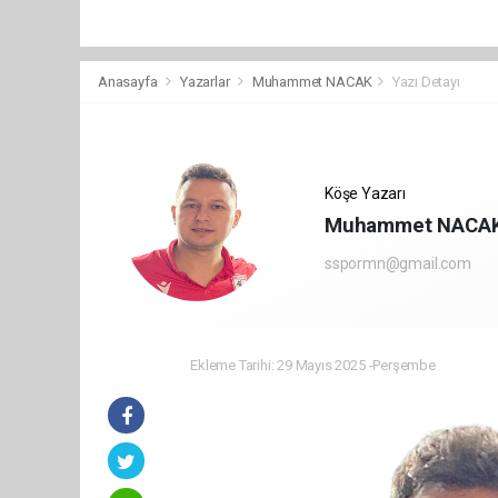
Anasayfa
Yazarlar
Muhammet NACAK
Yazı Detayı
Köşe Yazarı
Muhammet NACA
sspormn@gmail.com
Ekleme Tarihi: 29 Mayıs 2025 -Perşembe