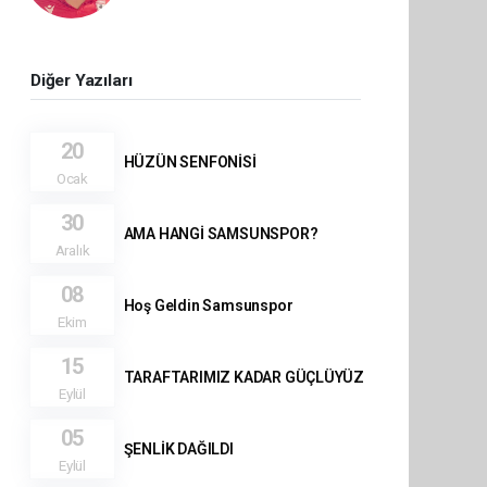
Diğer Yazıları
20
HÜZÜN SENFONİSİ
Ocak
30
AMA HANGİ SAMSUNSPOR?
Aralık
08
Hoş Geldin Samsunspor
Ekim
15
TARAFTARIMIZ KADAR GÜÇLÜYÜZ
Eylül
05
ŞENLİK DAĞILDI
Eylül