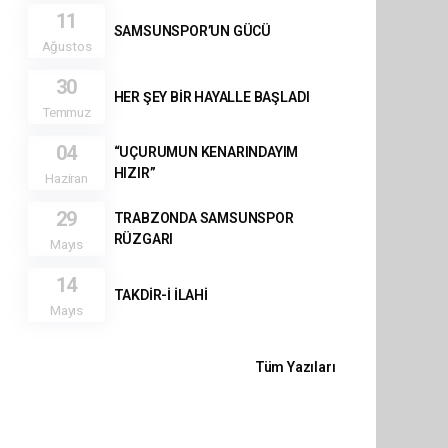
11
SAMSUNSPOR’UN GÜCÜ
Ağustos
30
HER ŞEY BİR HAYALLE BAŞLADI
Temmuz
04
“UÇURUMUN KENARINDAYIM
HIZIR”
Haziran
29
TRABZONDA SAMSUNSPOR
RÜZGARI
Mayıs
14
TAKDİR-İ İLAHİ
Mayıs
Tüm Yazıları