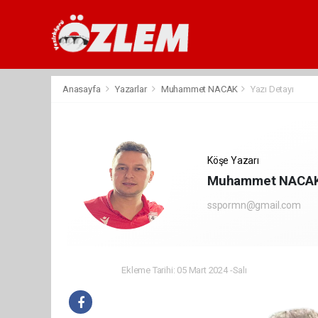
Anasayfa
Yazarlar
Muhammet NACAK
Yazı Detayı
Köşe Yazarı
Muhammet NACA
sspormn@gmail.com
Ekleme Tarihi: 05 Mart 2024 -Salı