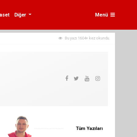
yaset
Diğer
Menü
Bu yazı 1604+ kez okundu.
Tüm Yazıları