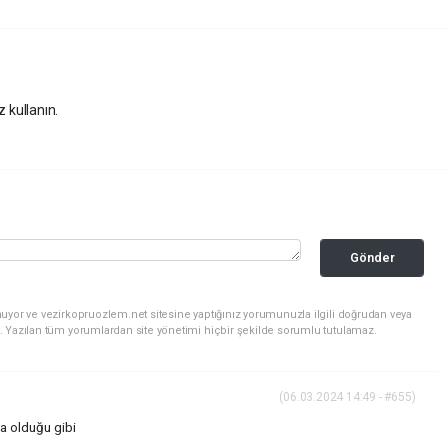
z kullanın.
Gönder
uyor ve vezirkopruozlem.net sitesine yaptığınız yorumunuzla ilgili doğrudan veya
. Yazılan tüm yorumlardan site yönetimi hiçbir şekilde sorumlu tutulamaz.
(06.03.2024 14:49 - #655)
a olduğu gibi