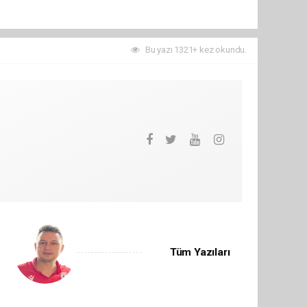
Bu yazı 1321+ kez okundu.
Tüm Yazıları