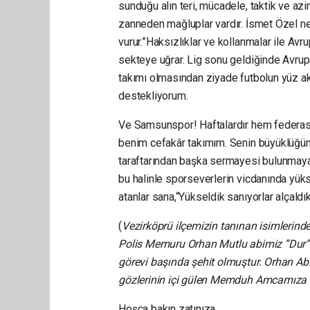
sunduğu alın teri, mücadele, taktik ve az
zanneden mağluplar vardır. İsmet Özel ne 
vurur.”Haksızlıklar ve kollanmalar ile Av
sekteye uğrar. Lig sonu geldiğinde Avrupa
takımı olmasından ziyade futbolun yüz akı
destekliyorum.
Ve Samsunspor! Haftalardır hem federas
benim cefakâr takımım. Senin büyüklüğün 
taraftarından başka sermayesi bulunmayan
bu halinle sporseverlerin vicdanında yüks
atanlar sana,“Yükseldik sanıyorlar alçaldı
(
Vezirköprü ilçemizin tanınan isimleri
Polis Memuru Orhan Mutlu abimiz ”Dur”
görevi başında şehit olmuştur. Orhan A
gözlerinin içi gülen Memduh Amcamıza ve
Hoşça bakın zatınıza.