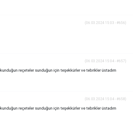
(06.03.2024 15:03 - #656)
(06.03.2024 15:04 - #657)
okunduğun reçeteler sunduğun için teşekkürler ve tebrikler üstadım
(06.03.2024 15:04 - #658)
okunduğun reçeteler sunduğun için teşekkürler ve tebrikler üstadım