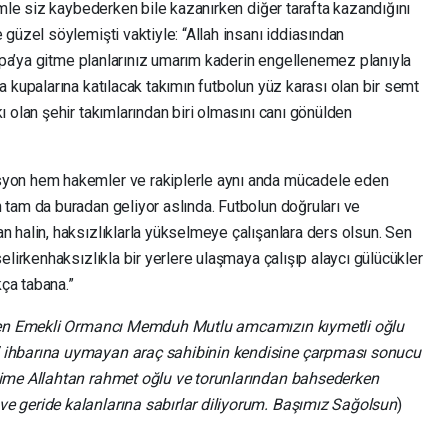
imle siz kaybederken bile kazanırken diğer tarafta kazandığını
güzel söylemişti vaktiyle: “Allah insanı iddiasından
rupa’ya gitme planlarınız umarım kaderin engellenemez planıyla
 kupalarına katılacak takımın futbolun yüz karası olan bir semt
 olan şehir takımlarından biri olmasını canı gönülden
yon hem hakemler ve rakiplerle aynı anda mücadele eden
tam da buradan geliyor aslında. Futbolun doğruları ve
 halin, haksızlıklarla yükselmeye çalışanlara ders olsun. Sen
elirkenhaksızlıkla bir yerlere ulaşmaya çalışıp alaycı gülücükler
kça tabana.”
nden Emekli Ormancı Memduh Mutlu amcamızın kıymetli oğlu
 ihbarına uymayan araç sahibinin kendisine çarpması sonucu
bime Allahtan rahmet oğlu ve torunlarından bahsederken
 geride kalanlarına sabırlar diliyorum. Başımız Sağolsun
)