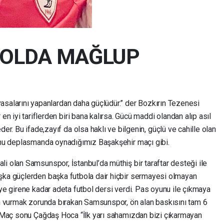
 YOLDA MAĞLUP
 yasalarını yapanlardan daha güçlüdür.” der Bozkırın Tezenesi
en iyi tariflerden biri bana kalırsa. Gücü maddi olandan alıp asıl
er. Bu ifade,zayıf da olsa haklı ve bilgenin, güçlü ve cahille olan
sonu deplasmanda oynadığımız Başakşehir maçı gibi.
i olan Samsunspor, İstanbul’da müthiş bir taraftar desteği ile
şka güçlerden başka futbola dair hiçbir sermayesi olmayan
eye girene kadar adeta futbol dersi verdi. Pas oyunu ile çıkmaya
zun vurmak zorunda bırakan Samsunspor, ön alan baskısını tam 6
ı. Maç sonu Çağdaş Hoca “İlk yarı sahamızdan bizi çıkarmayan