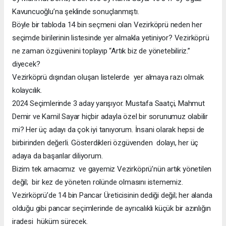
Kavuncuoğlu’na şeklinde sonuçlanmıştı.
Böyle bir tabloda 14 bin seçmeni olan Vezirköprü neden her
seçimde birilerinin listesinde yer almakla yetiniyor? Vezirköprü
ne zaman özgüvenini toplayıp “Artık biz de yönetebiliriz.”
diyecek?
Vezirköprü dışından oluşan listelerde yer almaya razı olmak
kolaycılık.
2024 Seçimlerinde 3 aday yarışıyor. Mustafa Saatçi, Mahmut
Demir ve Kamil Sayar hiçbir adayla özel bir sorunumuz olabilir
mi? Her üç adayı da çok iyi tanıyorum. İnsani olarak hepsi de
birbirinden değerli. Gösterdikleri özgüvenden dolayı, her üç
adaya da başarılar diliyorum.
Bizim tek amacımız ve gayemiz Vezirköprü’nün artık yönetilen
değil; bir kez de yöneten rolünde olmasını istememiz.
Vezirköprü’de 14 bin Pancar Üreticisinin dediği değil; her alanda
olduğu gibi pancar seçimlerinde de ayrıcalıklı küçük bir azınlığın
iradesi hüküm sürecek.