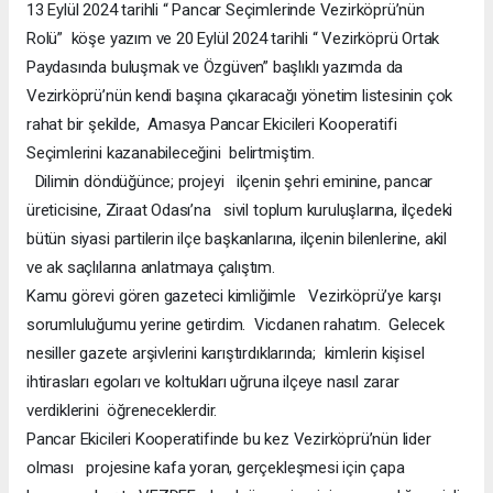
13 Eylül 2024 tarihli “ Pancar Seçimlerinde Vezirköprü’nün
Rolü” köşe yazım ve 20 Eylül 2024 tarihli “ Vezirköprü Ortak
Paydasında buluşmak ve Özgüven” başlıklı yazımda da
Vezirköprü’nün kendi başına çıkaracağı yönetim listesinin çok
rahat bir şekilde, Amasya Pancar Ekicileri Kooperatifi
Seçimlerini kazanabileceğini belirtmiştim.
Dilimin döndüğünce; projeyi ilçenin şehri eminine, pancar
üreticisine, Ziraat Odası’na sivil toplum kuruluşlarına, ilçedeki
bütün siyasi partilerin ilçe başkanlarına, ilçenin bilenlerine, akil
ve ak saçlılarına anlatmaya çalıştım.
Kamu görevi gören gazeteci kimliğimle Vezirköprü’ye karşı
sorumluluğumu yerine getirdim. Vicdanen rahatım. Gelecek
nesiller gazete arşivlerini karıştırdıklarında; kimlerin kişisel
ihtirasları egoları ve koltukları uğruna ilçeye nasıl zarar
verdiklerini öğreneceklerdir.
Pancar Ekicileri Kooperatifinde bu kez Vezirköprü’nün lider
olması projesine kafa yoran, gerçekleşmesi için çapa