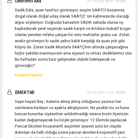
Devrimci Akıl
(01.10.2024 08:43 - #2058)
Sadık Edis, şuan tarafsız görünüyor, seçimi SAATCİ kazanırsa
dogal olarak doğal aday olarak SAATÇI' nin kabinesinde olacağı
algısı söyleniyor. Doğrudur kanaatim SADIK sahada olursa oy
kaybedecek yerel seçimde sadık karşıtı ve iktidara muhalif kızgın
olanlar yeniden refaha çalışan bir sürü muhtarlar grubu var. Zaten
analiz gösteriyor ki sadık yalnız kaldı karşılığı da şuan yok gibi
Köprü de. Zaten Sadık Mustafa SAATÇİnin altında çalışacağına
hiçbir şekilde inanmıyorum ama siyaset te olmaz dediklerimiz olur.
Bu haftadan sonra bazı gelişmeler olabilir bekleyecek ve
göreceğiz?
Yorumu Yanıtla
EMEKTAR
(01.10.2024 11:36 - #2059)
Sayın hayati Bey ; Kaleme almış almış olduğunuz yazınızı her
cümlesine katılıyor ve ayakta alkışlıyorum. Ne yazıkki bu ve buna
benzer kurumlar siyasetten arıldırılmadığı sürece bizim ilçemizin
kaderi değişmeyecek bu böyle görünüyor. 12 Ekimde yapılacak
Pancar Ekicileri Kooperatifi seçimleri siyaset üstü bir olaydır.
Adından da belli olduğu üzere pancar ekicileri kooperatifi yani