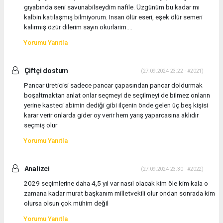
gıyabında seni savunabilseydim nafile. Üzgünüm bu kadar mı
kalbin katılaşmış bilmiyorum. Insan ölür eseri, eşek ölür semeri
kalırmış özür dilerim sayın okurlarim....
Yorumu Yanıtla
Çiftçi dostum
(27.09.2024 23:22 - #2021)
Pancar üreticisi sadece pancar çapasından pancar doldurmak
boşaltmaktan anlat onlar seçmeyi de seçilmeyi de bilmez onların
yerine kasteci abimin dediği gibi ilçenin önde gelen üç beş kişisi
karar verir onlarda gider oy verir hem yarış yaparcasına aklıdır
seçmiş olur
Yorumu Yanıtla
Analizci
(27.09.2024 23:30 - #2022)
2029 seçimlerine daha 4,5 yıl var nasıl olacak kim öle kim kala o
zamana kadar murat başkanım milletvekili olur ondan sonrada kim
olursa olsun çok mühim değil
Yorumu Yanıtla