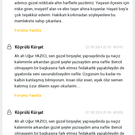
adımızı güzel istikbale altın harflerle yazdiririz. Yaşasın ilçesini için
riske giren, insiyatif alan ve elini taşın altına koyanlar. Hayati bey'e
çok teşekkür ederim. Hakikati korkmadan söyleyenlere bu
memlekete sahip çıkanlara...
Yorumu Yanıtla
Köprülü Kürşat
(27.09.2024 23:00 - #2019)
Ah ah Uğur YAZICI, sen güzel birşeyler, yapsaydinda şu naçiz
kalemimle arkandan güzel şeyler yazsaydım ama nafile. Bencil
olmayayim bir başkasına fark etmez fedakarlık yapabileydin de
gıyabında seni savunabilseydim nafile. Üzgünüm bu kadar mı
kalbin katılaşmış bilmiyorum. Insan ölür eseri, eşek ölür semeri
kalırmış özür dilerim sayın okurlarim....
Yorumu Yanıtla
Köprülü Kürşat
(27.09.2024 23:00 - #2020)
Ah ah Uğur YAZICI, sen güzel birşeyler, yapsaydinda şu naçiz
kalemimle arkandan güzel şeyler yazsaydım ama nafile. Bencil
olmayayim bir başkasına fark etmez fedakarlık yapabileydin de