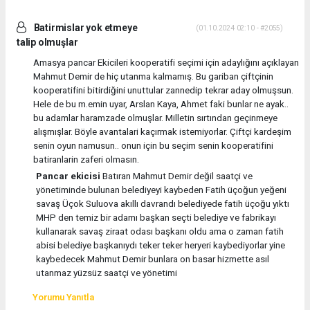
Batirmislar yok etmeye
(01.10.2024 02:10 - #2055)
talip olmuşlar
Amasya pancar Ekicileri kooperatifi seçimi için adaylığını açıklayan
Mahmut Demir de hiç utanma kalmamış. Bu gariban çiftçinin
kooperatifini bitirdiğini unuttular zannedip tekrar aday olmuşsun.
Hele de bu m.emin uyar, Arslan Kaya, Ahmet faki bunlar ne ayak..
bu adamlar haramzade olmuşlar. Milletin sırtından geçinmeye
alışmışlar. Böyle avantalari kaçırmak istemiyorlar. Çiftçi kardeşim
senin oyun namusun.. onun için bu seçim senin kooperatifini
batiranlarin zaferi olmasın.
Pancar ekicisi
Batıran Mahmut Demir değil saatçi ve
yönetiminde bulunan belediyeyi kaybeden Fatih üçoğun yeğeni
savaş Üçok Suluova akıllı davrandı belediyede fatih üçoğu yıktı
MHP den temiz bir adamı başkan seçti belediye ve fabrikayı
kullanarak savaş ziraat odası başkanı oldu ama o zaman fatih
abisi belediye başkanıydı teker teker heryeri kaybediyorlar yine
kaybedecek Mahmut Demir bunlara on basar hizmette asıl
utanmaz yüzsüz saatçi ve yönetimi
Yorumu Yanıtla