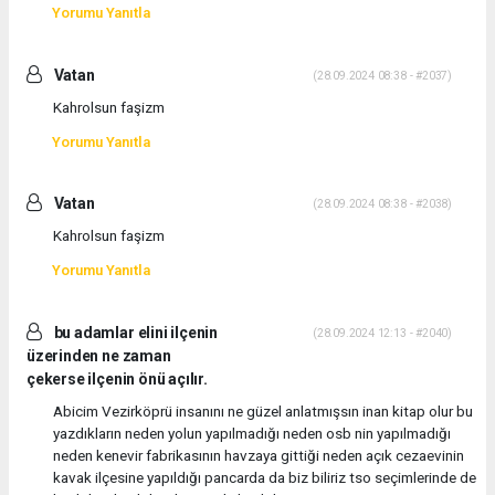
Yorumu Yanıtla
Vatan
(28.09.2024 08:38 - #2037)
Kahrolsun faşizm
Yorumu Yanıtla
Vatan
(28.09.2024 08:38 - #2038)
Kahrolsun faşizm
Yorumu Yanıtla
bu adamlar elini ilçenin
(28.09.2024 12:13 - #2040)
üzerinden ne zaman
çekerse ilçenin önü açılır.
Abicim Vezirköprü insanını ne güzel anlatmışsın inan kitap olur bu
yazdıkların neden yolun yapılmadığı neden osb nin yapılmadığı
neden kenevir fabrikasının havzaya gittiği neden açık cezaevinin
kavak ilçesine yapıldığı pancarda da biz biliriz tso seçimlerinde de