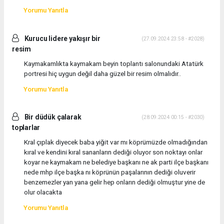
Yorumu Yanıtla
Kurucu lidere yakışır bir
(27.09.2024 23:58 - #2028)
resim
Kaymakamlıkta kaymakam beyin toplantı salonundaki Atatürk
portresi hiç uygun değil daha güzel bir resim olmalıdır..
Yorumu Yanıtla
Bir düdük çalarak
(28.09.2024 00:15 - #2030)
toplarlar
Kral çıplak diyecek baba yiğit var mı köprümüzde olmadığından
kıral ve kendini kıral sananların dediği oluyor son noktayı onlar
koyar ne kaymakam ne belediye başkanı ne ak parti ilçe başkanı
nede mhp ilçe başka nı köprünün paşalarının dediği oluverir
benzemezler yan yana gelir hep onların dediği olmuştur yine de
olur olacakta
Yorumu Yanıtla