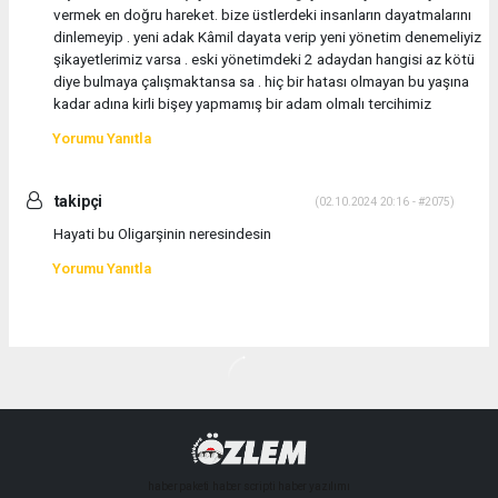
vermek en doğru hareket. bize üstlerdeki insanların dayatmalarını
dinlemeyip . yeni adak Kâmil dayata verip yeni yönetim denemeliyiz
şikayetlerimiz varsa . eski yönetimdeki 2 adaydan hangisi az kötü
diye bulmaya çalışmaktansa sa . hiç bir hatası olmayan bu yaşına
kadar adına kirli bişey yapmamış bir adam olmalı tercihimiz
Yorumu Yanıtla
takipçi
(02.10.2024 20:16 - #2075)
Hayati bu Oligarşinin neresindesin
Yorumu Yanıtla
haber paketi
haber scripti
haber yazılımı