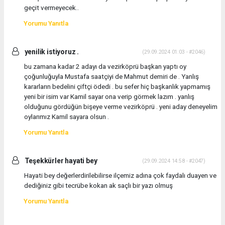
geçit vermeyecek..
Yorumu Yanıtla
yenilik istiyoruz .
(29.09.2024 01:03 - #2046)
bu zamana kadar 2 adayı da vezirköprü başkan yaptı oy
çoğunluğuyla Mustafa saatçiyi de Mahmut demiri de . Yanlış
kararların bedelini çiftçi ödedi . bu sefer hiç başkanlık yapmamış
yeni bir isim var Kamil sayar ona verip görmek lazım . yanlış
olduğunu gördüğün bişeye verme vezirköprü . yeni aday deneyelim
oylarımız Kamil sayara olsun .
Yorumu Yanıtla
Teşekkürler hayati bey
(29.09.2024 14:58 - #2047)
Hayati bey değerlerdirilebilirse ilçemiz adına çok faydalı duayen ve
dediğiniz gibi tecrübe kokan ak saçlı bir yazı olmuş
Yorumu Yanıtla