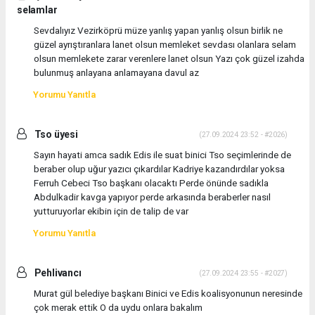
selamlar
Sevdalıyız Vezirköprü müze yanlış yapan yanlış olsun birlik ne
güzel ayrıştıranlara lanet olsun memleket sevdası olanlara selam
olsun memlekete zarar verenlere lanet olsun Yazı çok güzel izahda
bulunmuş anlayana anlamayana davul az
Yorumu Yanıtla
Tso üyesi
(27.09.2024 23:52 - #2026)
Sayın hayati amca sadık Edis ile suat binici Tso seçimlerinde de
beraber olup uğur yazıcı çıkardılar Kadriye kazandırdılar yoksa
Ferruh Cebeci Tso başkanı olacaktı Perde önünde sadıkla
Abdulkadir kavga yapıyor perde arkasında beraberler nasıl
yutturuyorlar ekibin için de talip de var
Yorumu Yanıtla
Pehlivancı
(27.09.2024 23:55 - #2027)
Murat gül belediye başkanı Binici ve Edis koalisyonunun neresinde
çok merak ettik O da uydu onlara bakalım