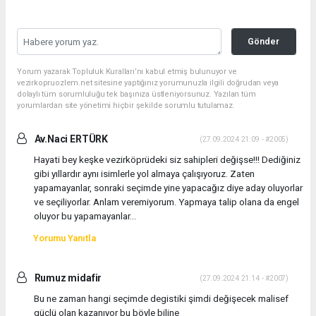
Gönder
Yorum yazarak Topluluk Kuralları’nı kabul etmiş bulunuyor ve
vezirkopruozlem.net sitesine yaptığınız yorumunuzla ilgili doğrudan veya
dolaylı tüm sorumluluğu tek başınıza üstleniyorsunuz. Yazılan tüm
yorumlardan site yönetimi hiçbir şekilde sorumlu tutulamaz.
Av.Naci ERTÜRK
(27.09.2024 21:09 - #2005)
Hayati bey keşke vezirköprüdeki siz sahipleri değişse!!! Dediğiniz
gibi yıllardır aynı isimlerle yol almaya çalışıyoruz. Zaten
yapamayanlar, sonraki seçimde yine yapacağız diye aday oluyorlar
ve seçiliyorlar. Anlam veremiyorum. Yapmaya talip olana da engel
oluyor bu yapamayanlar…
Yorumu Yanıtla
Rumuz midafir
(27.09.2024 21:14 - #2007)
Bu ne zaman hangi seçimde degistiki şimdi değişecek malisef
güçlü olan kazanıyor bu böyle biline