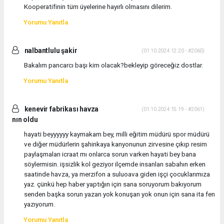
Kooperatifinin tüm üyelerine hayırlı olmasını dilerim.
Yorumu Yanıtla
nalbantlulu şakir
(01.10.2024 12:20 - #2060)
Bakalım pancarcı başı kim olacak?bekleyip göreceğiz dostlar.
Yorumu Yanıtla
kenevir fabrikası havza
(01.10.2024 15:19 - #2061)
nın oldu
hayati beyyyyyy kaymakam bey, milli eğitim müdürü spor müdürü
ve diğer müdürlerin şahinkaya kanyonunun zirvesine çıkıp resim
paylaşmaları icraat mı onlarca sorun varken hayati bey bana
söylermisin. işsizlik kol geziyor ilçemde insanları sabahın erken
saatinde havza, ya merzifon a suluoava giden işçi çocuklarımıza
yaz. çünkü hep haber yaptığın için sana soruyorum bakıyorum
senden başka sorun yazan yok konuşan yok onun için sana ita fen
yazıyorum.
Yorumu Yanıtla