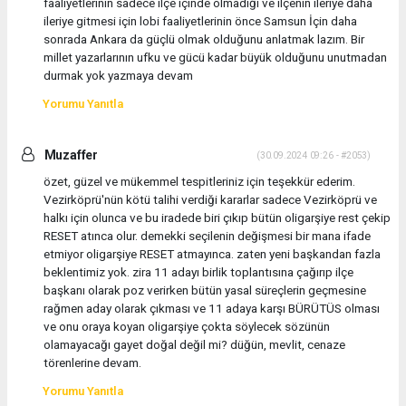
faaliyetlerinin sadece ilçe içinde olmadığı ve ilçenin ileriye daha
ileriye gitmesi için lobi faaliyetlerinin önce Samsun İçin daha
sonrada Ankara da güçlü olmak olduğunu anlatmak lazım. Bir
millet yazarlarının ufku ve gücü kadar büyük olduğunu unutmadan
durmak yok yazmaya devam
Yorumu Yanıtla
Muzaffer
(30.09.2024 09:26 - #2053)
özet, güzel ve mükemmel tespitleriniz için teşekkür ederim.
Vezirköprü'nün kötü talihi verdiği kararlar sadece Vezirköprü ve
halkı için olunca ve bu iradede biri çıkıp bütün oligarşiye rest çekip
RESET atınca olur. demekki seçilenin değişmesi bir mana ifade
etmiyor oligarşiye RESET atmayınca. zaten yeni başkandan fazla
beklentimiz yok. zira 11 adayı birlik toplantısına çağırıp ilçe
başkanı olarak poz verirken bütün yasal süreçlerin geçmesine
rağmen aday olarak çıkması ve 11 adaya karşı BÜRÜTÜS olması
ve onu oraya koyan oligarşiye çokta söylecek sözünün
olamayacağı gayet doğal değil mi? düğün, mevlit, cenaze
törenlerine devam.
Yorumu Yanıtla