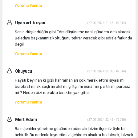
Yorumu Yanıtla
Uyan artık uyan
(27.09.2024 21:48 - #2013)
Senin düşündüğün gibi Edis düşünürse nasıl gündem de kakacak
Belediye başkanımız koltuğunu tekrar verecek gibi edis’e farkında
değil
Yorumu Yanıtla
Okuyucu
(27.09.2024 22:03 - #2014)
Hayati bey inan ki gizli kahramanları çok merak ettim siyasi mi
bürokrat mı ak saçlı mı akil mi çiftçi mi esnaf mı partili mi partisiz
mi ? Neden bizi merakta bıraktın yaz gitsin
Yorumu Yanıtla
Mert Adam
(27.09.2024 22:45 - #2018)
Bazı şehirler yönetme gücünden adını alır bizim ilçemiz öyle bir
şehirdir. Bu nedenle kıymetimizi şehirden alsakta biz birsek, bizsek