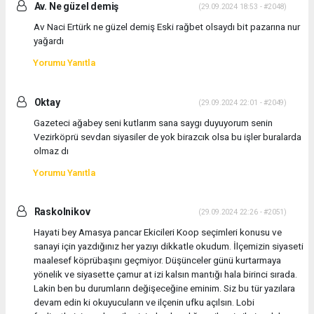
Av. Ne güzel demiş
(29.09.2024 18:53 - #2048)
Av Naci Ertürk ne güzel demiş Eski rağbet olsaydı bit pazarına nur
yağardı
Yorumu Yanıtla
Oktay
(29.09.2024 22:01 - #2049)
Gazeteci ağabey seni kutlarım sana saygı duyuyorum senin
Vezirköprü sevdan siyasiler de yok birazcık olsa bu işler buralarda
olmaz dı
Yorumu Yanıtla
Raskolnikov
(29.09.2024 22:26 - #2051)
Hayati bey Amasya pancar Ekicileri Koop seçimleri konusu ve
sanayi için yazdığınız her yazıyı dikkatle okudum. İlçemizin siyaseti
maalesef köprübaşını geçmiyor. Düşünceler günü kurtarmaya
yönelik ve siyasette çamur at izi kalsın mantığı hala birinci sırada.
Lakin ben bu durumların değişeceğine eminim. Siz bu tür yazılara
devam edin ki okuyucuların ve ilçenin ufku açılsın. Lobi