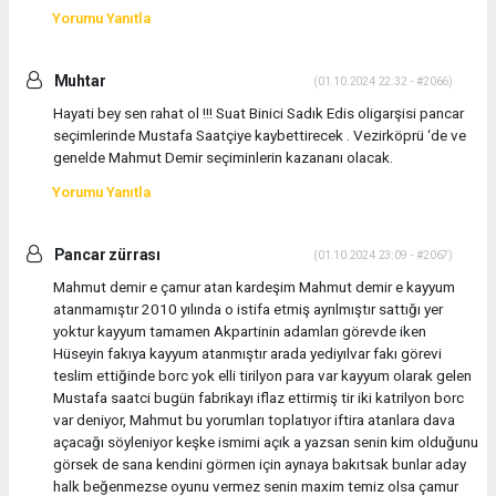
Yorumu Yanıtla
Muhtar
(01.10.2024 22:32 - #2066)
Hayati bey sen rahat ol !!! Suat Binici Sadık Edis oligarşisi pancar
seçimlerinde Mustafa Saatçiye kaybettirecek . Vezirköprü ‘de ve
genelde Mahmut Demir seçiminlerin kazananı olacak.
Yorumu Yanıtla
Pancar zürrası
(01.10.2024 23:09 - #2067)
Mahmut demir e çamur atan kardeşim Mahmut demir e kayyum
atanmamıştır 2010 yılında o istifa etmiş ayrılmıştır sattığı yer
yoktur kayyum tamamen Akpartinin adamları görevde iken
Hüseyin fakıya kayyum atanmıştır arada yediyılvar fakı görevi
teslim ettiğinde borc yok elli tirilyon para var kayyum olarak gelen
Mustafa saatci bugün fabrikayı iflaz ettirmiş tir iki katrilyon borc
var deniyor, Mahmut bu yorumları toplatıyor iftira atanlara dava
açacağı söyleniyor keşke ismimi açık a yazsan senin kim olduğunu
görsek de sana kendini görmen için aynaya bakıtsak bunlar aday
halk beğenmezse oyunu vermez senin maxim temiz olsa çamur