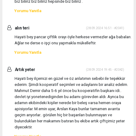
biz biliriz biz biliriz hepsinde biz biliriz .
Yorumu Yanıtla
alın teri
(28.09.2024 16:51 - #2041)
Hayati bey pancar çiftlik orayı öyle herkese vermezler ağa babaları.
Ağlar ne derse o işçi onu yapmakla mükelleftir.
Yorumu Yanıtla
Artık yeter
(28.09.2024 19:45 - #2042)
Hayati bey ilçemizi en güzel ve öz anlatımın sebebi ile teşekkür
ederim. Şimdi kooperatif seçimleri ve adaylarını bir analiz edelim.
Mahmut Demir daha 5-6 yıl önce bu kooperatifin başkanı idi..
devlet iyi yonetenediginden bu adamı görevden aldı. Ayrıca bu
adamın ekibindeki kişiler nerede bir beleş varsa hemen oraya
apisiyorlar. M.emin uyar, Arslan Kaya bunlar tamamen avanta
geçim arıyorlar.. görülen hiç bir başarıları bulunmayan ve
bulundukları her makamını batıran bu ekibe artık çiftçimiz yeter
diyecektir.