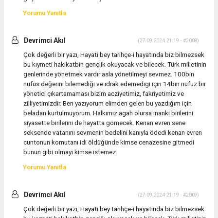
Yorumu Yanıtla
Devrimci Akıl
(27.09.2024 21:19 - #2008)
Çok değerli bir yazı, Hayati bey tarihçe-i hayatında biz bilmezsek
bu kıymeti hakikatbin gençlik okuyacak ve bilecek. Türk milletinin
genlerinde yönetmek vardır asla yönetilmeyi sevmez. 100bin
nüfus değerini bilemediği ve idrak edemedigi için 14bin nüfuz bir
yönetici çıkartamaması bizim acziyetimiz, fakriyetimiz ve
zilliyetimizdir. Ben yazıyorum elimden gelen bu yazdığım için
beladan kurtulmuyorum. Halkımız agah olursa inanki birilerini
siyasette birilerini de hayatta gömecek. Kenan evren sene
seksende vatanını sevmenin bedelini kanıyla ödedi kenan evren
cuntonun komutanı idi öldüğünde kimse cenazesine gitmedi
bunun gibi olmayı kimse istemez.
Yorumu Yanıtla
Devrimci Akıl
(27.09.2024 21:19 - #2009)
Çok değerli bir yazı, Hayati bey tarihçe-i hayatında biz bilmezsek