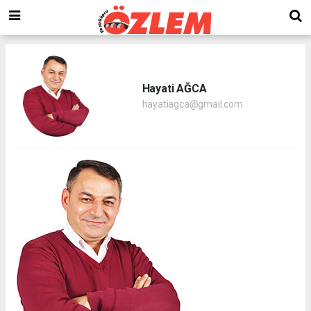
Hayati AĞCA
hayatiagca@gmail.com