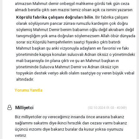
atmazsın Mahmut demir onbeşyıl mahkeme gördü tek gün ceza
almadı beratla çıktı sen mazisi temiz olsan açık ca ismini yazarsın
Köprülü fabrika çalışanı doğruları bilin.
Bir fabrika çalışanı
olarak söylüyorum pancar zürrası rumuzlu kardeşim çok doğru
söylemiş Mahmut Demir benim babamın oğlu değil akrabam değil
tanışmışlığım yok ama doğruları söylemezsem Allah öbür dünyada
sorar siz Köprülü hemşehrilerim saatçi fiyasko çıktı batırdı
Mahmut başkan şu anki vizyonuyla adayların en favorisi ve fakı
yönetiminde kapıya konulan suluovalı Adnan öksüz o yönetimdeki
mali başarısıyla ön plana çıktı ve şu an Mahmut başkan ın
yönetiminde Suluova Mahmut Demir ve Adnan öksüz için
topyekün destek veriyo akıllı olalım saatçiye oy veren büyük vebal
altındadır.
Yorumu Yanıtla
Milliyetci
(02.10.2024 01:03 - #2069)
Biz milliyetciler oy vereceğimiz insanda önce anasına bakarız
sağlammı sakatmı diye ikinci hırsızlık dan cezası varmı bakarız
üçüncü ırızcımı diye bakarız buralar da kusur yoksa oyumuzu
vetiriz