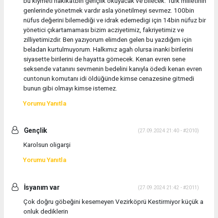
bu kıymeti hakikatbin gençlik okuyacak ve bilecek. Türk milletinin
genlerinde yönetmek vardır asla yönetilmeyi sevmez. 100bin
nüfus değerini bilemediği ve idrak edemedigi için 14bin nüfuz bir
yönetici çıkartamaması bizim acziyetimiz, fakriyetimiz ve
zilliyetimizdir. Ben yazıyorum elimden gelen bu yazdığım için
beladan kurtulmuyorum. Halkımız agah olursa inanki birilerini
siyasette birilerini de hayatta gömecek. Kenan evren sene
seksende vatanını sevmenin bedelini kanıyla ödedi kenan evren
cuntonun komutanı idi öldüğünde kimse cenazesine gitmedi
bunun gibi olmayı kimse istemez.
Yorumu Yanıtla
Gençlik
(27.09.2024 21:40 - #2010)
Karolsun oligarşi
Yorumu Yanıtla
İsyanım var
(27.09.2024 21:42 - #2011)
Çok doğru göbeğini kesemeyen Vezirköprü Kestirmiyor küçük a
onluk dediklerin