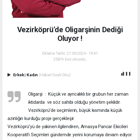
Vezirköprü’de Oligarşinin Dediği
Oluyor !
Ekleme Tarihi: 27.09.2024 - 19:41
2587+ kez okundu.
Erkek
|
Kadın
(Haberi Sesli Oku)
Oligarşi : Küçük ve ayrıcalıklı bir grubun her zaman
iktidarda ve söz sahibi olduğu yönetim şeklidir.
Vezirköprü’de seçimlerin, büyük kısmında küçük
azınlığın kurduğu proje gerçekleşir.
Vezirköprü’yü de yakinen ilgilendiren, Amasya Pancar Ekicileri
Kooperatifi Seçimleri gündemde yerini korumaya devam ediyor.