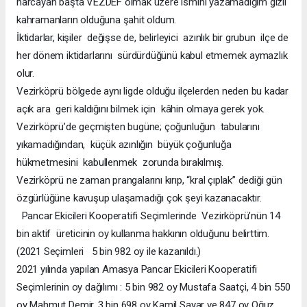
harcayan başta VEZDEF olmak üzere ismini yazamadığım gizli
kahramanların olduğuna şahit oldum.
İktidarlar, kişiler değişse de, belirleyici azınlık bir grubun ilçe de
her dönem iktidarlarını sürdürdüğünü kabul etmemek aymazlık
olur.
Vezirköprü bölgede aynı ligde olduğu ilçelerden neden bu kadar
açık ara geri kaldığını bilmek için kâhin olmaya gerek yok.
Vezirköprü’de geçmişten bugüne; çoğunluğun tabularını
yıkamadığından, küçük azınlığın büyük çoğunluğa
hükmetmesini kabullenmek zorunda bırakılmış.
Vezirköprü ne zaman prangalarını kırıp, “kral çıplak” dediği gün
özgürlüğüne kavuşup ulaşamadığı çok şeyi kazanacaktır.
Pancar Ekicileri Kooperatifi Seçimlerinde Vezirköprü’nün 14
bin aktif üreticinin oy kullanma hakkının olduğunu belirttim.
(2021 Seçimleri 5 bin 982 oy ile kazanıldı.)
2021 yılında yapılan Amasya Pancar Ekicileri Kooperatifi
Seçimlerinin oy dağılımı : 5 bin 982 oy Mustafa Saatçi, 4 bin 550
oy Mahmut Demir, 3 bin 698 oy Kamil Sayar ve 847 oy Oğuz