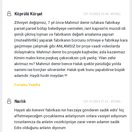
Köprülü Kürşat
(01.10.2024 16:44 - #2062)
Zihniyet değişmez, 7 yıl önce Mahmut demir rufakası fabrikayı
parsel parsel bölüp belediyeye vermeleri, rant kapısın'ın mucidi idi
şimdi çıkmış lojman ve fabrikanın değerli arsalarına yapsat
(müteahhitlik) yaparak fabrikanın borcunu örtmeye e fabrikayı kara
geçirmeye çalışmak gibi ANLAMSIZ bir proje vaadi videolarda
dolaşmakta. Mahmut demir bu projeyle kaybeder, asla kazanmaz.
Kimim malını kime peşkeş çekeceksin çok yanlış. Yılan zehir
akıtmaz mı? Mahmut demir bence Haluk ipekle yürüdüğü yolda
samimi ise borçları silversinler. Haluk ipek bunu yapabilirse büyük
adamdır. Haydi hodri meydan !!!
Yorumu Yanıtla
Narlılı
(01.10.2024 21:52 - #2064)
Hayati abi kenevir fabrikası nın havzaya gönderen sadık edis’ hiç
affetmeyeceğim çocuklarıma anlatıyorum onlara vasiyet ediyorum
torunlarınıza da anlatın vezirköprüye zarar veren adamın sadık
Edis olduğunu anlatın diyorum