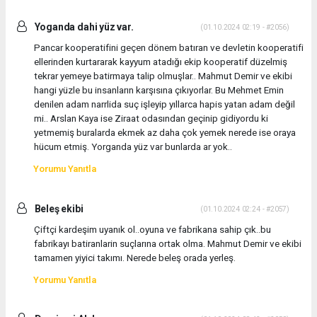
Yoganda dahi yüz var.
(01.10.2024 02:19 - #2056)
Pancar kooperatifini geçen dönem batıran ve devletin kooperatifi
ellerinden kurtararak kayyum atadığı ekip kooperatif düzelmiş
tekrar yemeye batirmaya talip olmuşlar.. Mahmut Demir ve ekibi
hangi yüzle bu insanların karşısına çıkıyorlar. Bu Mehmet Emin
denilen adam narrlida suç işleyip yıllarca hapis yatan adam değil
mi.. Arslan Kaya ise Ziraat odasından geçinip gidiyordu ki
yetmemiş buralarda ekmek az daha çok yemek nerede ise oraya
hücum etmiş. Yorganda yüz var bunlarda ar yok..
Yorumu Yanıtla
Beleş ekibi
(01.10.2024 02:24 - #2057)
Çiftçi kardeşim uyanık ol..oyuna ve fabrikana sahip çık..bu
fabrikayı batiranlarin suçlarına ortak olma. Mahmut Demir ve ekibi
tamamen yiyici takımı. Nerede beleş orada yerleş.
Yorumu Yanıtla