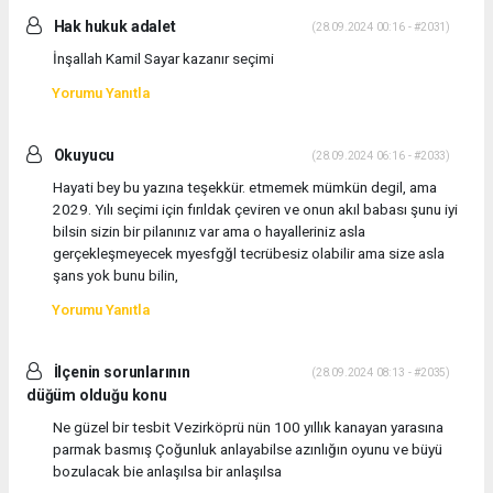
Hak hukuk adalet
(28.09.2024 00:16 - #2031)
İnşallah Kamil Sayar kazanır seçimi
Yorumu Yanıtla
Okuyucu
(28.09.2024 06:16 - #2033)
Hayati bey bu yazına teşekkür. etmemek mümkün degil, ama
2029. Yılı seçimi için fırıldak çeviren ve onun akıl babası şunu iyi
bilsin sizin bir pilanınız var ama o hayalleriniz asla
gerçekleşmeyecek myesfgğl tecrübesiz olabilir ama size asla
şans yok bunu bilin,
Yorumu Yanıtla
İlçenin sorunlarının
(28.09.2024 08:13 - #2035)
düğüm olduğu konu
Ne güzel bir tesbit Vezirköprü nün 100 yıllık kanayan yarasına
parmak basmış Çoğunluk anlayabilse azınlığın oyunu ve büyü
bozulacak bie anlaşılsa bir anlaşılsa