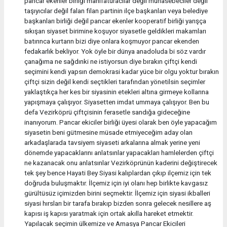
pancar ekenler birliği manifaturacılar değil muhasebeciler değil
taşıyıcılar değil falan filan partinin ilçe başkanları veya belediye
başkanları birliği değil pancar ekenler kooperatif birliği yarışça
sıkışan siyaset birimine koşuyor siyasetle geldikleri makamları
batırınca kurtarın bizi diye onlara koşmuyor pancar ekenden
fedakarlık bekliyor. Yok öyle bir dünya anadoluda bi söz vardır
çanağıma ne sağdınki ne istiyorsun diye bırakın çiftçi kendi
seçimini kendi yapsın demokrasi kadar yüce bir olgu yoktur bırakın
çiftçi sizin değil kendi seçtikleri tarafından yönetilsin seçimler
yaklaştıkça her kes bir siyasinin etekleri altına girmeye kollarına
yapışmaya çalışıyor. Siyasetten imdat ummaya çalışıyor. Ben bu
defa Vezirköprü çiftçisinin ferasetle sandığa gideceğine
inanıyorum. Pancar ekiciler birliği üyesi olarak ben öyle yapacağım
siyasetin beni gütmesine müsade etmiyeceğim aday olan
arkadaşlarada tavsiyem siyaseti arkalarına almak yerine yeni
dönemde yapacaklarını anlatsınlar yapacakları hamlelerden çiftçi
ne kazanacak onu anlatsınlar Vezirköprünün kaderini değiştirecek
tek şey bence Hayati Bey Siyasi kalıplardan çıkıp ilçemiz için tek
doğruda buluşmaktır. İlçemiz için iyi olanı hep birlikte kavgasız
gürültüsüz içimizden birini seçmektir. İlçemiz için siyasi ikballeri
siyasi hırsları bir tarafa bırakıp bizden sonra gelecek nesillere aş
kapısı iş kapısı yaratmak için ortak akılla hareket etmektir.
Yapılacak seçimin ülkemize ve Amasya Pancar Ekicileri