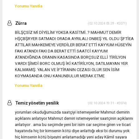
Yorumu Yanıtla
Zürra
(02.10.2024 05:29 - #2071)
BİLŞÇSİZ Mİ DİYELİM YOKSA KASİTMİ..? MAHMUT DEMİR
HŞÇBŞRYER SATMADI ORADA AYRILALI ONBEŞ YIL OLDU ŞFTİEA
ATTILAR MAHKEMEYE VERDİLER BERAT ETTİ KAYYUM HÜSEYİN
FAKI ATANDI FAKI DA BERAT ETTİ SAATCİ KAYYUM
ATANDIĞINDA ORANIN KASASINDA BORÇSUZ ELLİ TİRİLYON
VARDI ŞİMDİ BORC OLMUŞ İKİ KATİRİLYON, SATILMAYAN YER
KALMAMIŞ. YALAN VE İFTİRANIN CEZASI OLUR SEN İSİM
KOYMASANDA ONU KANUNBULUR MERAK ETME
Yorumu Yanıtla
Temiz yönetim yenilik
(02.10.2024 19:31 - #2074)
yorumları okuduğumuzda saatçiyi istemeyenler Mahmut demirin
açıklarını anlatıyor Mahmut demiri istemeyenler saatçinin açıklarını
anlatıyor . ama bu seçimde yeni bir isim car seçime giren ve ticari
hayatında hiç bir kimsenin kötü diye anlattığı eksi bi durumu yok
hiç kimsenin kötü bişeyini anlatamadığı yeni aday Kâmil sayara