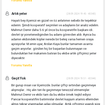
Yorumu Yanıtla
Artık yeter
(28.09.2024 19:45 - #2043)
Hayati bey ilçemizi en güzel ve öz anlatımın sebebi ile teşekkür
ederim. Şimdi kooperatif seçimleri ve adaylarını bir analiz edelim.
Mahmut Demir daha 5-6 yıl önce bu kooperatifin başkanı idi..
devlet iyi yonetenediginden bu adamı görevden aldı. Ayrıca bu
adamın ekibindeki kişiler nerede bir beleş varsa hemen oraya
apisiyorlar. M.emin uyar, Arslan Kaya bunlar tamamen avanta
geçim arıyorlar.. görülen hiç bir başarıları bulunmayan ve
bulundukları her makamını batıran bu ekibe artık çiftçimiz yeter
diyecektir.
Yorumu Yanıtla
Geçit Yok
(28.09.2024 19:51 - #2044)
Bir gurup insan var ilçemizde..bunlar çiftçi sırtından geçinmeye
alışmışlar... Hiç alın teri ile geçinmeye tenezzül etmemişler.
Mahmut Demir ve ekibi tam da bu ekibe örnek teşkil ediyor.
Pancar kooperatifini batirmislar devlet kayyum atamis ellerinden
almış tekrar utanmadan aday olmuşlar.. Artık çiftçimiz uyandı size