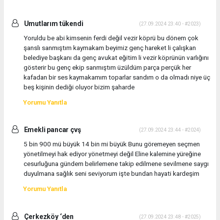
Umutlarım tükendi
(27.09.2024 23:40 - #2023)
Yoruldu be abi kimsenin ferdi değil vezir köprü bu dönem çok
şanslı sanmıştım kaymakam beyimiz genç hareket li çalışkan
belediye başkanı da genç avukat eğitim li vezir köprünün varlığını
gösterir bu genç ekip sanmıştım üzüldüm parça perçük her
kafadan bir ses kaymakamım toparlar sandım o da olmadı niye üç
beş kişinin dediği oluyor bizim şaharde
Yorumu Yanıtla
Emekli pancar çvş
(27.09.2024 23:44 - #2024)
5 bin 900 mü büyük 14 bin mi büyük Bunu göremeyen seçmen
yönetilmeyi hak ediyor yönetmeyi değil Eline kalemine yüreğine
cesurluğuna gündem belirlemene takip edilmene sevilmene saygı
duyulmana sağlık seni seviyorum işte bundan hayati kardeşim
Yorumu Yanıtla
Çerkezköy ‘den
(27.09.2024 23:48 - #2025)