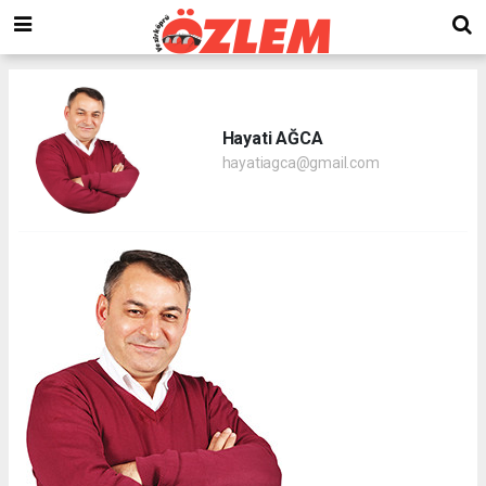
Hayati AĞCA
hayatiagca@gmail.com