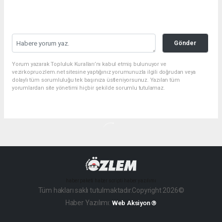
Gönder
Yorum yazarak Topluluk Kuralları’nı kabul etmiş bulunuyor ve
vezirkopruozlem.net sitesine yaptığınız yorumunuzla ilgili doğrudan veya
dolaylı tüm sorumluluğu tek başınıza üstleniyorsunuz. Yazılan tüm
yorumlardan site yönetimi hiçbir şekilde sorumlu tutulamaz.
haber paketi
haber scripti
haber yazılımı
Tüm hakları saklı tutulmaktadır.Copyright 2026©
Haber Yazılımı:
Web Aksiyon ®