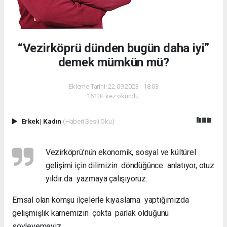
“Vezirköprü dünden bugün daha iyi”
demek mümkün mü?
Ekleme Tarihi: 22.09.2023 - 18:03
1610+ kez okundu.
Erkek
|
Kadın
(Haberi Sesli Oku)
Vezirköprü’nün ekonomik, sosyal ve kültürel
gelişimi için dilimizin döndüğünce anlatıyor, otuz
yıldır da yazmaya çalışıyoruz.
Emsal olan komşu ilçelerle kıyaslama yaptığımızda
gelişmişlik karnemizin çokta parlak olduğunu
söyleyemeyiz.