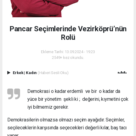
Pancar Seçimlerinde Vezirköprü’nün
Rolü
Ekleme Tarihi: 13.09.2024 - 19:23
2549+ kez okundu.
Erkek
|
Kadın
(Haberi Sesli Oku)
Demokrasi o kadar erdemli ve bir o kadar da
yüce bir yönetim şekli ki ; değerini, kıymetini çok
iyi bilmemiz gerekir.
Demokrasilerin olmazsa olmazı seçim ayağıdır. Seçimler,
seçileceklerin karşısında seçecekleri değerli kılar, baş tacı
yapar.