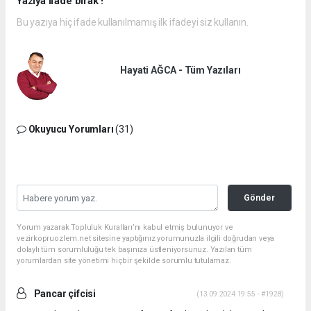
Yazıya ifade bırak !
Bu yazıya hiç ifade kullanılmamış ilk ifadeyi siz kullanın.
Hayati AĞCA - Tüm Yazıları
Okuyucu Yorumları
(31)
Gönder
Yorum yazarak Topluluk Kuralları’nı kabul etmiş bulunuyor ve
vezirkopruozlem.net sitesine yaptığınız yorumunuzla ilgili doğrudan veya
dolaylı tüm sorumluluğu tek başınıza üstleniyorsunuz. Yazılan tüm
yorumlardan site yönetimi hiçbir şekilde sorumlu tutulamaz.
Pancar çifcisi
(13.09.2024 19:55 - #1928)