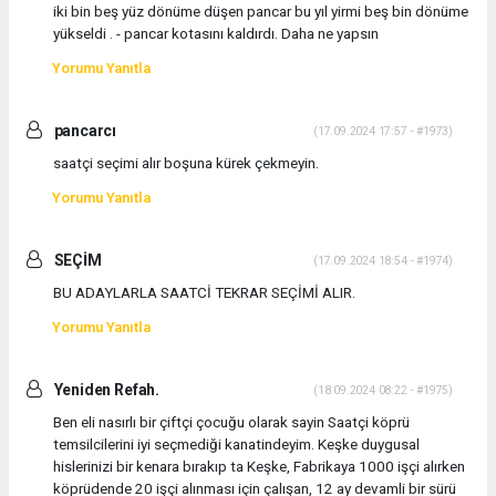
iki bin beş yüz dönüme düşen pancar bu yıl yirmi beş bin dönüme
yükseldi . - pancar kotasını kaldırdı. Daha ne yapsın
Yorumu Yanıtla
pancarcı
(17.09.2024 17:57 - #1973)
saatçi seçimi alır boşuna kürek çekmeyin.
Yorumu Yanıtla
SEÇİM
(17.09.2024 18:54 - #1974)
BU ADAYLARLA SAATCİ TEKRAR SEÇİMİ ALIR.
Yorumu Yanıtla
Yeniden Refah.
(18.09.2024 08:22 - #1975)
Ben eli nasırlı bir çiftçi çocuğu olarak sayin Saatçi köprü
temsilcilerini iyi seçmediği kanatindeyim. Keşke duygusal
hislerinizi bir kenara bırakıp ta Keşke, Fabrikaya 1000 işçi alırken
köprüdende 20 işçi alınması için çalışan, 12 ay devamli bir sürü