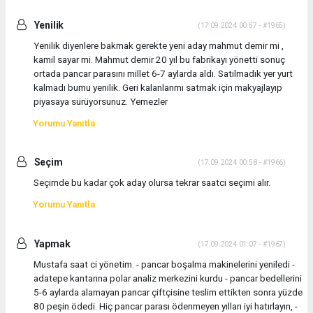
Yenilik
(17.09.2024 00:57 - #1965)
Yenilik diyenlere bakmak gerekte yeni aday mahmut demir mi ,
kamil sayar mi. Mahmut demir 20 yıl bu fabrikayı yönetti sonuç
ortada pancar parasını millet 6-7 aylarda aldı. Satılmadık yer yurt
kalmadı bumu yenilik. Geri kalanlarımı satmak için makyajlayıp
piyasaya sürüyorsunuz. Yemezler
Yorumu Yanıtla
Seçim
(17.09.2024 00:58 - #1966)
Seçimde bu kadar çok aday olursa tekrar saatci seçimi alır.
Yorumu Yanıtla
Yapmak
(17.09.2024 01:07 - #1967)
Mustafa saat ci yönetim. - pancar boşalma makinelerini yeniledi -
adatepe kantarına polar analiz merkezini kurdu - pancar bedellerini
5-6 aylarda alamayan pancar çiftçisine teslim ettikten sonra yüzde
80 peşin ödedi. Hiç pancar parası ödenmeyen yılları iyi hatırlayın, -