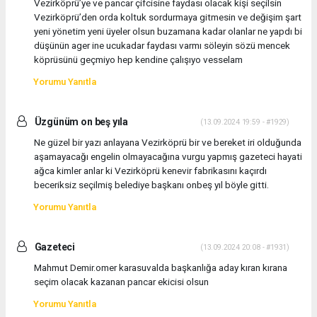
Vezirköprü’ye ve pancar çifcisine faydası olacak kişi seçilsin
Vezirköprü’den orda koltuk sordurmaya gitmesin ve değişim şart
yeni yönetim yeni üyeler olsun buzamana kadar olanlar ne yapdı bi
düşünün ager ine ucukadar faydası varmı söleyin sözü mencek
köprüsünü geçmiyo hep kendine çalışıyo vesselam
Yorumu Yanıtla
Üzgünüm on beş yıla
(13.09.2024 19:59 - #1929)
Ne güzel bir yazı anlayana Vezirköprü bir ve bereket iri olduğunda
aşamayacağı engelin olmayacağına vurgu yapmış gazeteci hayati
ağca kimler anlar ki Vezirköprü kenevir fabrikasını kaçırdı
beceriksiz seçilmiş belediye başkanı onbeş yıl böyle gitti.
Yorumu Yanıtla
Gazeteci
(13.09.2024 20:08 - #1931)
Mahmut Demir.omer karasuvalda başkanlığa aday kıran kırana
seçim olacak kazanan pancar ekicisi olsun
Yorumu Yanıtla