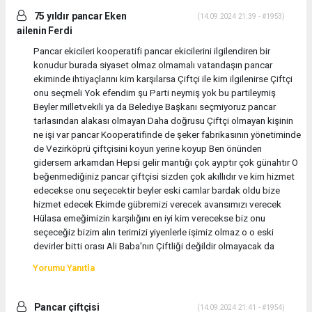
75 yıldır pancar Eken
(14.09.2024 21:39 - #1953)
ailenin Ferdi
Pancar ekicileri kooperatifi pancar ekicilerini ilgilendiren bir
konudur burada siyaset olmaz olmamalı vatandaşın pancar
ekiminde ihtiyaçlarını kim karşılarsa Çiftçi ile kim ilgilenirse Çiftçi
onu seçmeli Yok efendim şu Parti neymiş yok bu partileymiş
Beyler milletvekili ya da Belediye Başkanı seçmiyoruz pancar
tarlasından alakası olmayan Daha doğrusu Çiftçi olmayan kişinin
ne işi var pancar Kooperatifinde de şeker fabrikasının yönetiminde
de Vezirköprü çiftçisini koyun yerine koyup Ben önünden
gidersem arkamdan Hepsi gelir mantığı çok ayıptır çok günahtır O
beğenmediğiniz pancar çiftçisi sizden çok akıllıdır ve kim hizmet
edecekse onu seçecektir beyler eski camlar bardak oldu bize
hizmet edecek Ekimde gübremizi verecek avansımızı verecek
Hülasa emeğimizin karşılığını en iyi kim verecekse biz onu
seçeceğiz bizim alın terimizi yiyenlerle işimiz olmaz o o eski
devirler bitti orası Ali Baba'nın Çiftliği değildir olmayacak da
Yorumu Yanıtla
Pancar çiftçisi
(14.09.2024 21:41 - #1954)