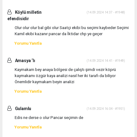
Köylü milletin
(14.09.2024 14:37 - #1948)
efendisidir
Olur olur olur bal gibi olur Saatçi ekibi bu seçimi kaybeder Seçimi
Kamil ekibi kazanır pancar da İktidar chp ye geçer
Yorumu Yanıtla
Amasya ‘lı
(14.09.2024 14:41 - #1949)
Kaymakam bey anaya bölgesi de çalıştı şimdi vezir köprü
kaymakamı özgür kaya analizi nasıl her iki tarafı da biliyor
Önemlidir kaymakam beyin analizi
Yorumu Yanıtla
Gulamlu
(14.09.2024 16:04 - #1951)
Edis ne derse o olur Pancar seçimin de
Yorumu Yanıtla