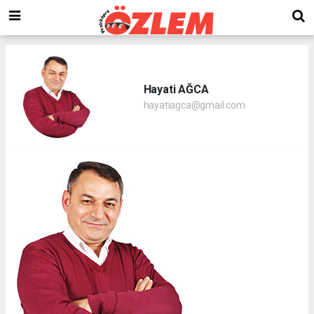
Hayati AĞCA
hayatiagca@gmail.com