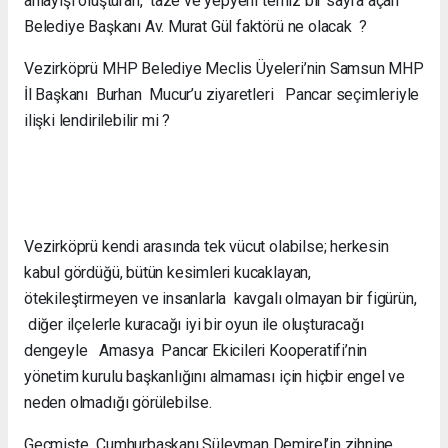
anlayışı oluşturan, taze ve yepyeni temiz bir sayfa açan
Belediye Başkanı Av. Murat Gül faktörü ne olacak ?
Vezirköprü MHP Belediye Meclis Üyeleri’nin Samsun MHP
İl Başkanı Burhan Mucur’u ziyaretleri Pancar seçimleriyle
ilişki lendirilebilir mi ?
Vezirköprü kendi arasında tek vücut olabilse; herkesin
kabul gördüğü, bütün kesimleri kucaklayan,
ötekileştirmeyen ve insanlarla kavgalı olmayan bir figürün,
diğer ilçelerle kuracağı iyi bir oyun ile oluşturacağı
dengeyle Amasya Pancar Ekicileri Kooperatifi’nin
yönetim kurulu başkanlığını almaması için hiçbir engel ve
neden olmadığı görülebilse.
Geçmişte Cumhurbaşkanı Süleyman Demirel’in zihnine