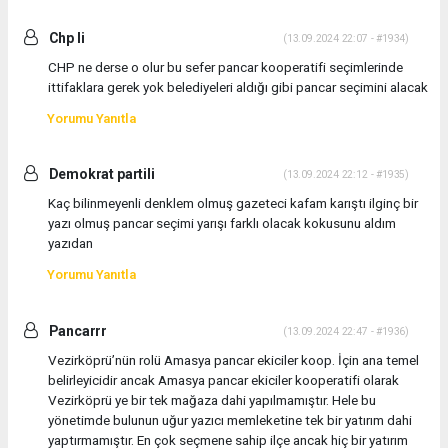
Chp li
(13.09.2024 22:07 - #1934)
CHP ne derse o olur bu sefer pancar kooperatifi seçimlerinde
ittifaklara gerek yok belediyeleri aldığı gibi pancar seçimini alacak
Yorumu Yanıtla
Demokrat partili
(13.09.2024 22:12 - #1935)
Kaç bilinmeyenli denklem olmuş gazeteci kafam karıştı ilginç bir
yazı olmuş pancar seçimi yarışı farklı olacak kokusunu aldım
yazıdan
Yorumu Yanıtla
Pancarrr
(13.09.2024 22:47 - #1936)
Vezirköprü’nün rolü Amasya pancar ekiciler koop. İçin ana temel
belirleyicidir ancak Amasya pancar ekiciler kooperatifi olarak
Vezirköprü ye bir tek mağaza dahi yapılmamıştır. Hele bu
yönetimde bulunun uğur yazıcı memleketine tek bir yatırım dahi
yaptırmamıştır. En çok seçmene sahip ilçe ancak hiç bir yatırım