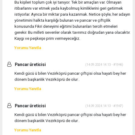
Bu kişileri toplum çok iyi tanıyor. Tek bir amaçları var. Olmayan
itibarlarını var etmek yada kaybolmuş kimliklerini geri getirmek
istiyorlar. Ayrıca bir miktar para kazanmak. Netice şöyle; her adayın
yönetimini halkta karşılığı bulunan ve pancar ve çiftçilik
konusunda Fikri deneyimi eğitimi bulunanları tercih etmeleri
gerekir. Bu milleti sevenler olarak tavrımız doğrudan yana olacaktır.
Kaygı ve peşkeşe prim vermeyeceğiz.
Yorumu Yanıtla
Pancar üreticisi
(14.09.2024 14:13 - #1946)
Kendi gücü ü bilen Vezirköprü pancar çiftçisi olsa hayati bey her
dönem başkanlık Vezirköprü de olur .
Yorumu Yanıtla
Pancar üreticisi
(14.09.2024 14:13 - #1947)
Kendi gücü ü bilen Vezirköprü pancar çiftçisi olsa hayati bey her
dönem başkanlık Vezirköprü de olur .
Yorumu Yanıtla