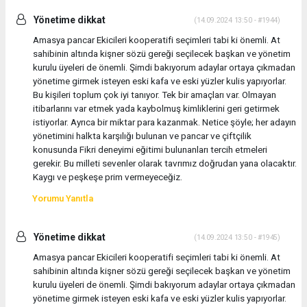
Yönetime dikkat
(14.09.2024 13:50 - #1944)
Amasya pancar Ekicileri kooperatifi seçimleri tabi ki önemli. At
sahibinin altında kişner sözü gereği seçilecek başkan ve yönetim
kurulu üyeleri de önemli. Şimdi bakıyorum adaylar ortaya çıkmadan
yönetime girmek isteyen eski kafa ve eski yüzler kulis yapıyorlar.
Bu kişileri toplum çok iyi tanıyor. Tek bir amaçları var. Olmayan
itibarlarını var etmek yada kaybolmuş kimliklerini geri getirmek
istiyorlar. Ayrıca bir miktar para kazanmak. Netice şöyle; her adayın
yönetimini halkta karşılığı bulunan ve pancar ve çiftçilik
konusunda Fikri deneyimi eğitimi bulunanları tercih etmeleri
gerekir. Bu milleti sevenler olarak tavrımız doğrudan yana olacaktır.
Kaygı ve peşkeşe prim vermeyeceğiz.
Yorumu Yanıtla
Yönetime dikkat
(14.09.2024 13:50 - #1945)
Amasya pancar Ekicileri kooperatifi seçimleri tabi ki önemli. At
sahibinin altında kişner sözü gereği seçilecek başkan ve yönetim
kurulu üyeleri de önemli. Şimdi bakıyorum adaylar ortaya çıkmadan
yönetime girmek isteyen eski kafa ve eski yüzler kulis yapıyorlar.