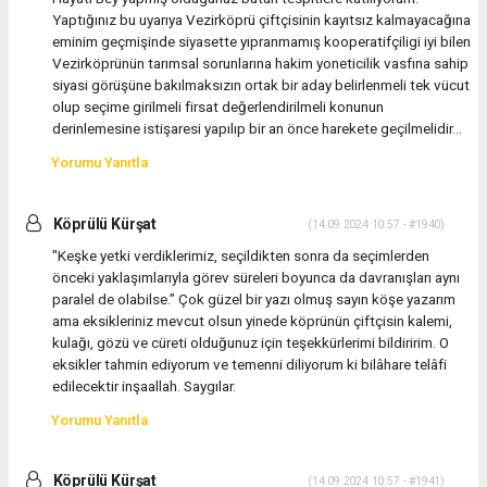
Yaptığınız bu uyarıya Vezirköprü çiftçisinin kayıtsız kalmayacağına
eminim geçmişinde siyasette yıpranmamış kooperatifçiligi iyi bilen
Vezirköprünün tarımsal sorunlarına hakim yoneticilik vasfına sahip
siyasi görüşüne bakılmaksızın ortak bir aday belirlenmeli tek vücut
olup seçime girilmeli firsat değerlendirilmeli konunun
derinlemesine istişaresi yapılıp bir an önce harekete geçilmelidir...
Yorumu Yanıtla
Köprülü Kürşat
(14.09.2024 10:57 - #1940)
"Keşke yetki verdiklerimiz, seçildikten sonra da seçimlerden
önceki yaklaşımlarıyla görev süreleri boyunca da davranışları aynı
paralel de olabilse.” Çok güzel bir yazı olmuş sayın köşe yazarım
ama eksikleriniz mevcut olsun yinede köprünün çiftçisin kalemi,
kulağı, gözü ve cüreti olduğunuz için teşekkürlerimi bildiririm. O
eksikler tahmin ediyorum ve temenni diliyorum ki bilâhare telâfi
edilecektir inşaallah. Saygılar.
Yorumu Yanıtla
Köprülü Kürşat
(14.09.2024 10:57 - #1941)