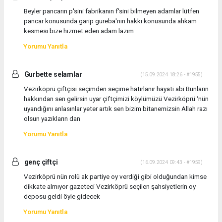
Beyler pancarın p'sini fabrikanın f'sini bilmeyen adamlar lütfen
pancar konusunda garip gureba'nın hakkı konusunda ahkam
kesmesi bize hizmet eden adam lazım
Yorumu Yanıtla
Gurbette selamlar
(15.09.2024 18:26 - #1955)
Vezirköprü çiftçisi seçimden seçime hatırlanır hayati abi Bunların
hakkından sen gelirsin uyar çiftçimizi köylümüzü Vezirköprü ‘nün
uyandığını anlasınlar yeter artık sen bizim bitanemizsin Allah razı
olsun yazıkların dan
Yorumu Yanıtla
genç çiftçi
(16.09.2024 09:43 - #1959)
Vezirköprü nün rolü ak partiye oy verdiği gibi olduğundan kimse
dikkate almıyor gazeteci Vezirköprü seçilen şahsiyetlerin oy
deposu geldi öyle gidecek
Yorumu Yanıtla