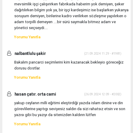
mevsimlik işçi çalışırirken fabrikada haberim yok demiyen, şeker
dağıtılırken bilgim yok ya, bir işçi kardeşimiz ise başlarken yukarıya
soruyum demiyen, birilerine kadro verilirken sözleşme yapılırken o
adam torpilli demeyen ....bir sürü saymakla bitmez adam ve
yönetici seçseydi....
Yorumu Yanıtla
nalbantlulu şakir
(21.09.2024 11:29 - #1981)
Bakalım pancarci seçimlerini kim kazanacak.bekleyio göreceğiz
dorusu dostlar.
Yorumu Yanıtla
hasan çatır. orta cami
(26.09.2024 12:09 - #2002)
yakup ceylanın milli eğitimi eleştirdiği yazıda islam dinine ve din
görevlilerine yaptıgı seviyesiz saldırı da sizi rahatsız etsin ve son
yazısı gibi bu yazıyı da sitenizden kaldırın lütfen
Yorumu Yanıtla