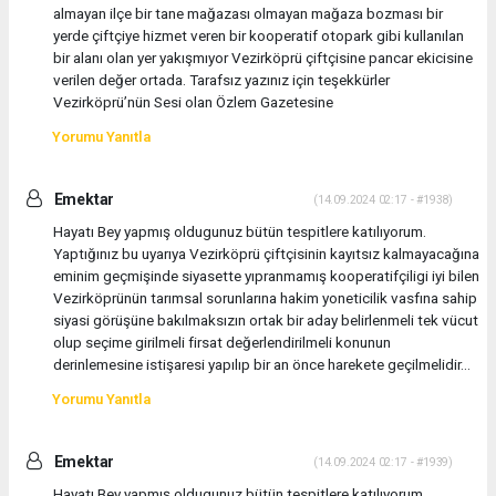
almayan ilçe bir tane mağazası olmayan mağaza bozması bir
yerde çiftçiye hizmet veren bir kooperatif otopark gibi kullanılan
bir alanı olan yer yakışmıyor Vezirköprü çiftçisine pancar ekicisine
verilen değer ortada. Tarafsız yazınız için teşekkürler
Vezirköprü’nün Sesi olan Özlem Gazetesine
Yorumu Yanıtla
Emektar
(14.09.2024 02:17 - #1938)
Hayatı Bey yapmış oldugunuz bütün tespitlere katılıyorum.
Yaptığınız bu uyarıya Vezirköprü çiftçisinin kayıtsız kalmayacağına
eminim geçmişinde siyasette yıpranmamış kooperatifçiligi iyi bilen
Vezirköprünün tarımsal sorunlarına hakim yoneticilik vasfına sahip
siyasi görüşüne bakılmaksızın ortak bir aday belirlenmeli tek vücut
olup seçime girilmeli firsat değerlendirilmeli konunun
derinlemesine istişaresi yapılıp bir an önce harekete geçilmelidir...
Yorumu Yanıtla
Emektar
(14.09.2024 02:17 - #1939)
Hayatı Bey yapmış oldugunuz bütün tespitlere katılıyorum.