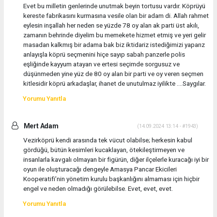
Evet bu milletin genlerinde unutmak beyin tortusu vardır. Köprüyü
kereste fabrikasını kurmasına vesile olan bir adam di. Allah rahmet
eylesin inşallah her neden se yüzde 78 oy alan ak parti üst akılı,
zamanın behrinde diyelim bu memekete hizmet etmiş ve yeri gelir
masadan kalkmış bir adama bak biz iktidariz istediğimizi yaparız
anlayışla köprü seçmenini hiçe sayıp sabah panzerle polis
eşliğinde kayyum atayan ve ertesi seçimde sorgusuz ve
düşünmeden yine yüz de 80 oy alan bir parti ve oy veren seçmen
kitlesidir köprü arkadaşlar, ihanet de unutulmaz iyilikte ....Saygılar.
Yorumu Yanıtla
Mert Adam
(14.09.2024 13:14 - #1943)
Vezirköprü kendi arasında tek vücut olabilse; herkesin kabul
gördüğü, bütün kesimleri kucaklayan, ötekileştirmeyen ve
insanlarla kavgalı olmayan bir figürün, diğer ilçelerle kuracağı iyi bir
oyun ile oluşturacağı dengeyle Amasya Pancar Ekicileri
Kooperatifi’nin yönetim kurulu başkanlığını almaması için hiçbir
engel ve neden olmadığı görülebilse. Evet, evet, evet.
Yorumu Yanıtla