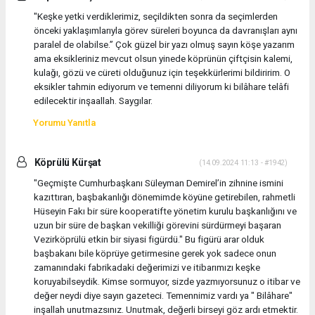
"Keşke yetki verdiklerimiz, seçildikten sonra da seçimlerden
önceki yaklaşımlarıyla görev süreleri boyunca da davranışları aynı
paralel de olabilse.” Çok güzel bir yazı olmuş sayın köşe yazarım
ama eksikleriniz mevcut olsun yinede köprünün çiftçisin kalemi,
kulağı, gözü ve cüreti olduğunuz için teşekkürlerimi bildiririm. O
eksikler tahmin ediyorum ve temenni diliyorum ki bilâhare telâfi
edilecektir inşaallah. Saygılar.
Yorumu Yanıtla
Köprülü Kürşat
(14.09.2024 11:13 - #1942)
"Geçmişte Cumhurbaşkanı Süleyman Demirel’in zihnine ismini
kazıttıran, başbakanlığı dönemimde köyüne getirebilen, rahmetli
Hüseyin Fakı bir süre kooperatifte yönetim kurulu başkanlığını ve
uzun bir süre de başkan vekilliği görevini sürdürmeyi başaran
Vezirköprülü etkin bir siyasi figürdü." Bu figürü arar olduk
başbakanı bile köprüye getirmesine gerek yok sadece onun
zamanındaki fabrikadaki değerimizi ve itibarımızı keşke
koruyabilseydik. Kimse sormuyor, sizde yazmıyorsunuz o itibar ve
değer neydi diye sayın gazeteci. Temennimiz vardı ya " Bilâhare"
inşallah unutmazsınız. Unutmak, değerli birseyi göz ardı etmektir.