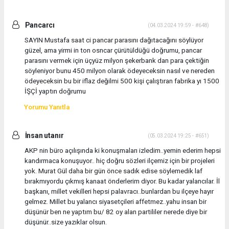
Pancarcı
(04.03.2024 19:59 - #648)
SAYIN Mustafa saat ci pancar parasını dağıtacağını söylüyor
güzel, ama yirmi in ton osncar çürütüldüğü doğrumu, pancar
parasını vermek için üçyüz milyon şekerbank dan para çektiğin
söyleniyor bunu 450 milyon olarak ödeyeceksin nasıl ve nereden
ödeyeceksin bu bir iflaz değilmi 500 kişi çalıştıran fabrika yı 1500
İŞÇİ yaptın doğrumu
Yorumu Yanıtla
İnsan utanır
(05.03.2024 19:25 - #651)
AKP nin büro açılışında ki konuşmaları izledim..yemin ederim hepsi
kandırmaca konuşuyor.. hiç doğru sözleri ilçemiz için bir projeleri
yok. Murat Gül daha bir gün önce sadık edise söylemedik laf
bırakmıyordu çıkmış kanaat önderlerim diyor. Bu kadar yalancılar. İl
başkanı, millet vekilleri hepsi palavracı..bunlardan bu ilçeye hayır
gelmez. Millet bu yalancı siyasetçileri affetmez..yahu insan bir
düşünür ben ne yaptım bu/ 82 oy alan partililer nerede diye bir
düşünür..size yazıklar olsun.