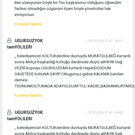
Ben utanıyorum böyle bir Tso başkanımız olduğunu öğrendim
faidesi olmadığını üzgünüm ilçem böyle yöneticileri hak
etmiyorsun
Yorumu Yanıtla
UGURSUZYOK
(03.03.2024 01:45 - #641)
tamYOLILERI
,,.belediyemizin KOLTUKderdine dustuydu MURATGULBEĞ kurtardı
sonra AKilçe başkanlığı koltuğu derdinede düştü aliFAYIK beğ
VEZIR.kopruyu UGURSUZDAN kurtardı HayatiDOSDUM
GASETEDE koltuNA SAYIP.CIKugursuz gelise KALKMA benden
demesi
TSONUNKOLTUNADA.ADAYOLDUAPTUL.KADIR,,BASKANKURTARDI,,
Yorumu Yanıtla
UGURSUZYOK
(03.03.2024 01:45 - #642)
tamYOLILERI
,,.belediyemizin KOLTUKderdine dustuydu MURATGULBEĞ kurtardı
sonra AKilçe başkanlığı koltuğu derdinede düştü aliFAYIK beğ