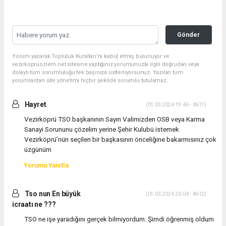
Gönder
Yorum yazarak Topluluk Kuralları’nı kabul etmiş bulunuyor ve
vezirkopruozlem.net sitesine yaptığınız yorumunuzla ilgili doğrudan veya
dolaylı tüm sorumluluğu tek başınıza üstleniyorsunuz. Yazılan tüm
yorumlardan site yönetimi hiçbir şekilde sorumlu tutulamaz.
Hayret
(01.03.2024 19:46 - #611)
Vezirköprü TSO başkanının Sayın Valimizden OSB veya Karma
Sanayi Sorununu çözelim yerine Şehir Kulubü istemek
Vezirköprü’nün seçilen bir başkasının önceliğine bakarmısınız çok
üzgünüm
Yorumu Yanıtla
Tso nun En büyük
(01.03.2024 20:04 - #612)
icraatı ne ???
TSO ne işe yaradığını gerçek bilmiyordum. Şimdi öğrenmiş oldum