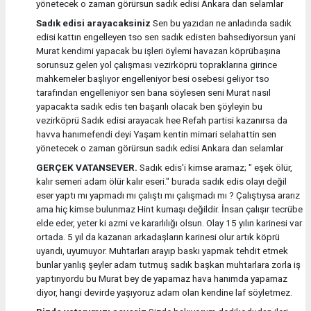
yönetecek o zaman görürsun sadık edisi Ankara dan selamlar
Sadık edisi arayacaksiniz
Sen bu yazıdan ne anladında sadık
edisi kattın engelleyen tso sen sadık edisten bahsediyorsun yani
Murat kendimi yapacak bu işleri öylemi havazan köprübaşına
sorunsuz gelen yol çalışması vezirköprü topraklarına girince
mahkemeler başlıyor engelleniyor besi osebesi geliyor tso
tarafından engelleniyor sen bana söylesen seni Murat nasıl
yapacakta sadık edis ten başarılı olacak ben şöyleyin bu
vezirköprü Sadık edisi arayacak hee Refah partisi kazanırsa da
havva hanımefendi deyi Yaşam kentin mimari selahattin sen
yönetecek o zaman görürsun sadık edisi Ankara dan selamlar
GERÇEK VATANSEVER.
Sadık edis'i kimse aramaz; " eşek ölür,
kalır semeri adam ölür kalır eseri." burada sadık edis olayı değil
eser yaptı mı yapmadı mı çalıştı mı çalışmadı mı ? Çalıştıysa ararız
ama hiç kimse bulunmaz Hint kumaşı değildir. İnsan çalışır tecrübe
elde eder, yeter ki azmi ve kararlılığı olsun. Olay 15 yılın karinesi var
ortada. 5 yıl da kazanan arkadaşların karinesi olur artık köprü
uyandı, uyumuyor. Muhtarları arayıp baskı yapmak tehdit etmek
bunlar yanlış şeyler adam tutmuş sadık başkan muhtarlara zorla iş
yaptırıyordu bu Murat bey de yapamaz hava hanımda yapamaz
diyor, hangi devirde yaşıyoruz adam olan kendine laf söyletmez.