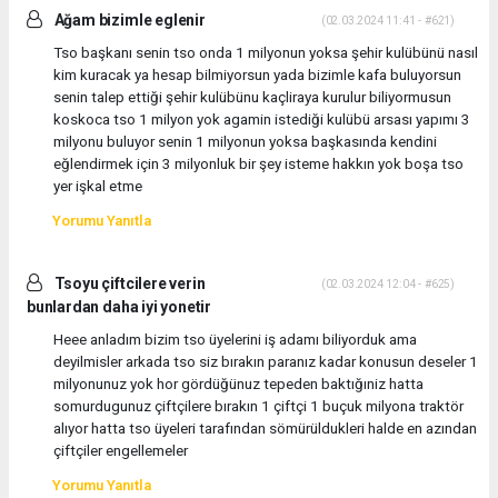
Ağam bizimle eglenir
(02.03.2024 11:41 - #621)
Tso başkanı senin tso onda 1 milyonun yoksa şehir kulübünü nasıl
kim kuracak ya hesap bilmiyorsun yada bizimle kafa buluyorsun
senin talep ettiği şehir kulübünu kaçliraya kurulur biliyormusun
koskoca tso 1 milyon yok agamin istediği kulübü arsası yapımı 3
milyonu buluyor senin 1 milyonun yoksa başkasında kendini
eğlendirmek için 3 milyonluk bir şey isteme hakkın yok boşa tso
yer işkal etme
Yorumu Yanıtla
Tsoyu çiftcilere verin
(02.03.2024 12:04 - #625)
bunlardan daha iyi yonetir
Heee anladım bizim tso üyelerini iş adamı biliyorduk ama
deyilmisler arkada tso siz bırakın paranız kadar konusun deseler 1
milyonunuz yok hor gördüğünuz tepeden baktığıniz hatta
somurdugunuz çiftçilere bırakın 1 çiftçi 1 buçuk milyona traktör
alıyor hatta tso üyeleri tarafından sömürüldukleri halde en azından
çiftçiler engellemeler
Yorumu Yanıtla