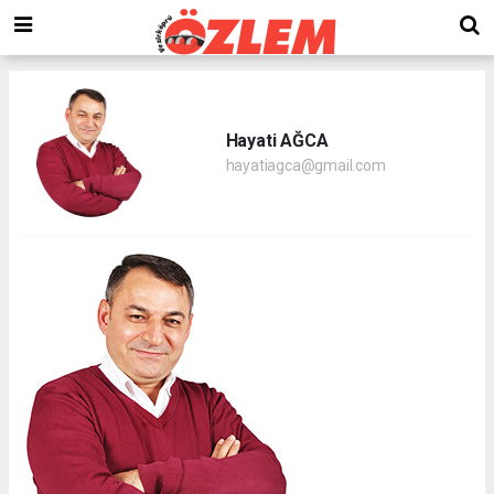
Hayati AĞCA
hayatiagca@gmail.com