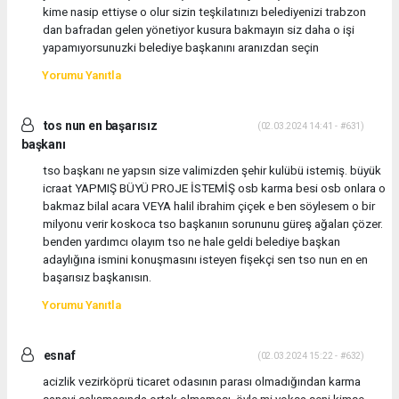
kime nasip ettiyse o olur sizin teşkilatınızı belediyenizi trabzon
dan bafradan gelen yönetiyor kusura bakmayın siz daha o işi
yapamıyorsunuzki belediye başkanını aranızdan seçin
Yorumu Yanıtla
tos nun en başarısız
(02.03.2024 14:41 - #631)
başkanı
tso başkanı ne yapsın size valimizden şehir kulübü istemiş. büyük
icraat YAPMIŞ BÜYÜ PROJE İSTEMİŞ osb karma besi osb onlara o
bakmaz bilal acara VEYA halil ibrahim çiçek e ben söylesem o bir
milyonu verir koskoca tso başkanıın sorununu güreş ağaları çözer.
benden yardımcı olayım tso ne hale geldi belediye başkan
adaylığına ismini konuşmasını isteyen fişekçi sen tso nun en en
başarısız başkanısın.
Yorumu Yanıtla
esnaf
(02.03.2024 15:22 - #632)
acizlik vezirköprü ticaret odasının parası olmadığından karma
sanayi çalışmasında ortak olmaması. öyle mi yoksa seni kimse