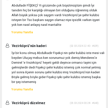
Abdulladir FİŞEKÇİ Yi gözümde çok büyütmüştüm şimdi İyi
tanıdım hiç bir karşılığı olmayan biri olduğunu öğrenmiş olduk
Allah büyük yoksa çok saygım vardı Vezirköprü’ye şehir kulübü
isteyen bir Tso başkanı saygın olamaz niye işsizlik varken işyeri
yok ken nasıl anlayış nasıl mantalite
Yorumu Yanıtla
Vezirköprü’nün kaderi
(02.03.2024 22:40 - #639)
İyi bir konu olmuş Abdulkadir Fişekçi nin şehir kulübü iste mesi vali
beyden Uluçay mebus ken sorunumuz yok demiş Menderes’e
Demirel ‘e Vezirköprü’ heyeti geldi deyince ormancı tayini için
gelmişlerdir dedi Fişekçi şehir kulübü istemiş çok normal yetmiş
yol sonra ilçenin sorunu şehir kulübü imiş Vezirköprü’nün kaderi
Böyle gelmiş böyle gider Fişekçi iyiki şehir kulübü istemiş başka
bir şey istememiş
Yorumu Yanıtla
Vezirköprü düzelmez
(03.03.2024 00:28 - #640)