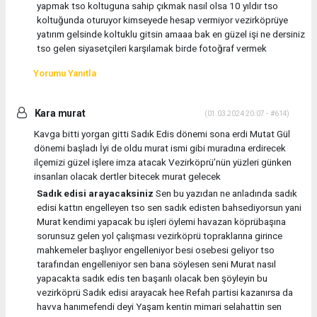
yapmak tso koltuguna sahip çıkmak nasıl olsa 10 yıldır tso
koltuğunda oturuyor kimseyede hesap vermiyor vezirköprüye
yatırım gelsinde koltuklu gitsin amaaa bak en güzel işi ne dersiniz
tso gelen siyasetçileri karşılamak birde fotoğraf vermek
Yorumu Yanıtla
Kara murat
(01.03.2024 20:07 - #614)
Kavga bitti yorgan gitti Sadık Edis dönemi sona erdi Mutat Gül
dönemi başladı İyi de oldu murat ismi gibi muradına erdirecek
ilçemizi güzel işlere imza atacak Vezirköprü’nün yüzleri günken
insanları olacak dertler bitecek murat gelecek
Sadık edisi arayacaksiniz
Sen bu yazıdan ne anladında sadık
edisi kattın engelleyen tso sen sadık edisten bahsediyorsun yani
Murat kendimi yapacak bu işleri öylemi havazan köprübaşına
sorunsuz gelen yol çalışması vezirköprü topraklarına girince
mahkemeler başlıyor engelleniyor besi osebesi geliyor tso
tarafından engelleniyor sen bana söylesen seni Murat nasıl
yapacakta sadık edis ten başarılı olacak ben şöyleyin bu
vezirköprü Sadık edisi arayacak hee Refah partisi kazanırsa da
havva hanımefendi deyi Yaşam kentin mimari selahattin sen