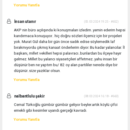
Yorumu Yanıtla
İnsan utanır
(05.03.2024 19:25 - #652)
AKP nin büro açılışında ki konuşmaları izledim..yemin ederim hepsi
kandırmaca konuşuyor.. hiç doğru sözleri ilçemiz için bir projeleri
yok. Murat Gül daha bir gün önce sadık edise söylemedik laf
bırakmıyordu çıkmış kanaat önderlerim diyor. Bu kadar yalancılar. İl
başkanı, millet vekilleri hepsi palavracı..bunlardan bu ilçeye hayır
gelmez. Millet bu yalancı siyasetçileri affetmez..yahu insan bir
düşünür ben ne yaptım bu/ 82 oy alan partililer nerede diye bir
düşünür..size yazıklar olsun.
Yorumu Yanıtla
nalbantlulu şakir
(08.03.2024 16:18 - #660)
Cemal Türkoğlu gümbür gümbür geliyor beyler.artık köylü çifci
emekli gibi kesimler uyandı.gerçeği kavradı.
Yorumu Yanıtla