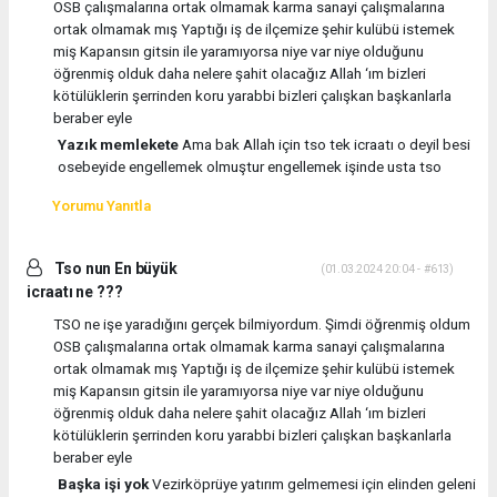
OSB çalışmalarına ortak olmamak karma sanayi çalışmalarına
ortak olmamak mış Yaptığı iş de ilçemize şehir kulübü istemek
miş Kapansın gitsin ile yaramıyorsa niye var niye olduğunu
öğrenmiş olduk daha nelere şahit olacağız Allah ‘ım bizleri
kötülüklerin şerrinden koru yarabbi bizleri çalışkan başkanlarla
beraber eyle
Yazık memlekete
Ama bak Allah için tso tek icraatı o deyil besi
osebeyide engellemek olmuştur engellemek işinde usta tso
Yorumu Yanıtla
Tso nun En büyük
(01.03.2024 20:04 - #613)
icraatı ne ???
TSO ne işe yaradığını gerçek bilmiyordum. Şimdi öğrenmiş oldum
OSB çalışmalarına ortak olmamak karma sanayi çalışmalarına
ortak olmamak mış Yaptığı iş de ilçemize şehir kulübü istemek
miş Kapansın gitsin ile yaramıyorsa niye var niye olduğunu
öğrenmiş olduk daha nelere şahit olacağız Allah ‘ım bizleri
kötülüklerin şerrinden koru yarabbi bizleri çalışkan başkanlarla
beraber eyle
Başka işi yok
Vezirköprüye yatırım gelmemesi için elinden geleni