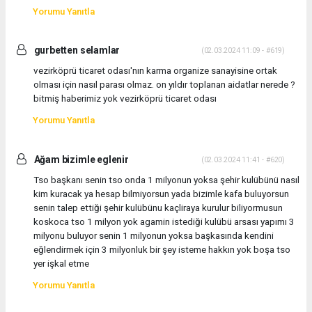
Yorumu Yanıtla
gurbetten selamlar
(02.03.2024 11:09 - #619)
vezirköprü ticaret odası'nın karma organize sanayisine ortak
olması için nasıl parası olmaz. on yıldır toplanan aidatlar nerede ?
bitmiş haberimiz yok vezirköprü ticaret odası
Yorumu Yanıtla
Ağam bizimle eglenir
(02.03.2024 11:41 - #620)
Tso başkanı senin tso onda 1 milyonun yoksa şehir kulübünü nasıl
kim kuracak ya hesap bilmiyorsun yada bizimle kafa buluyorsun
senin talep ettiği şehir kulübünu kaçliraya kurulur biliyormusun
koskoca tso 1 milyon yok agamin istediği kulübü arsası yapımı 3
milyonu buluyor senin 1 milyonun yoksa başkasında kendini
eğlendirmek için 3 milyonluk bir şey isteme hakkın yok boşa tso
yer işkal etme
Yorumu Yanıtla