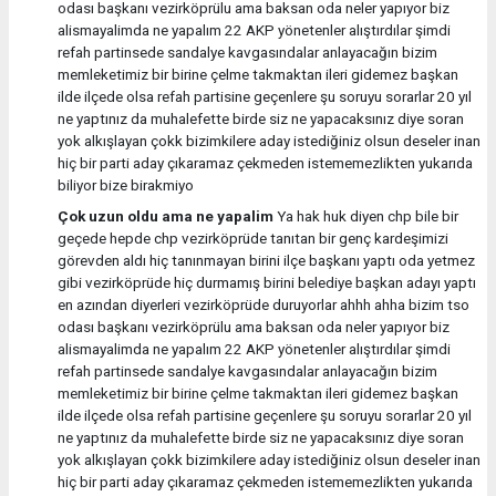
odası başkanı vezirköprülu ama baksan oda neler yapıyor biz
alismayalimda ne yapalım 22 AKP yönetenler alıştırdılar şimdi
refah partinsede sandalye kavgasındalar anlayacağın bizim
memleketimiz bir birine çelme takmaktan ileri gidemez başkan
ilde ilçede olsa refah partisine geçenlere şu soruyu sorarlar 20 yıl
ne yaptınız da muhalefette birde siz ne yapacaksınız diye soran
yok alkışlayan çokk bizimkilere aday istediğiniz olsun deseler inan
hiç bir parti aday çıkaramaz çekmeden istememezlikten yukarıda
biliyor bize birakmiyo
Çok uzun oldu ama ne yapalim
Ya hak huk diyen chp bile bir
geçede hepde chp vezirköprüde tanıtan bir genç kardeşimizi
görevden aldı hiç tanınmayan birini ilçe başkanı yaptı oda yetmez
gibi vezirköprüde hiç durmamış birini belediye başkan adayı yaptı
en azından diyerleri vezirköprüde duruyorlar ahhh ahha bizim tso
odası başkanı vezirköprülu ama baksan oda neler yapıyor biz
alismayalimda ne yapalım 22 AKP yönetenler alıştırdılar şimdi
refah partinsede sandalye kavgasındalar anlayacağın bizim
memleketimiz bir birine çelme takmaktan ileri gidemez başkan
ilde ilçede olsa refah partisine geçenlere şu soruyu sorarlar 20 yıl
ne yaptınız da muhalefette birde siz ne yapacaksınız diye soran
yok alkışlayan çokk bizimkilere aday istediğiniz olsun deseler inan
hiç bir parti aday çıkaramaz çekmeden istememezlikten yukarıda