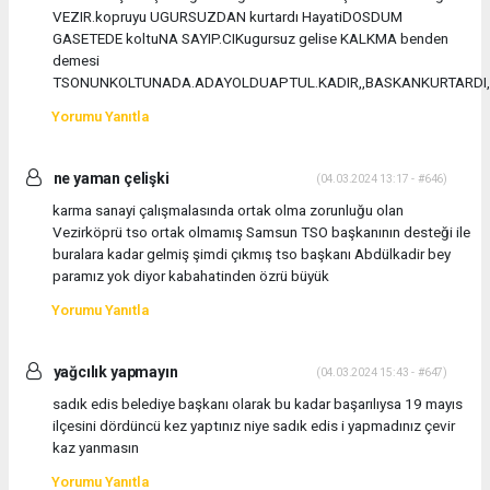
VEZIR.kopruyu UGURSUZDAN kurtardı HayatiDOSDUM
GASETEDE koltuNA SAYIP.CIKugursuz gelise KALKMA benden
demesi
TSONUNKOLTUNADA.ADAYOLDUAPTUL.KADIR,,BASKANKURTARDI,,
Yorumu Yanıtla
ne yaman çelişki
(04.03.2024 13:17 - #646)
karma sanayi çalışmalasında ortak olma zorunluğu olan
Vezirköprü tso ortak olmamış Samsun TSO başkanının desteği ile
buralara kadar gelmiş şimdi çıkmış tso başkanı Abdülkadir bey
paramız yok diyor kabahatinden özrü büyük
Yorumu Yanıtla
yağcılık yapmayın
(04.03.2024 15:43 - #647)
sadık edis belediye başkanı olarak bu kadar başarılıysa 19 mayıs
ilçesini dördüncü kez yaptınız niye sadık edis i yapmadınız çevir
kaz yanmasın
Yorumu Yanıtla