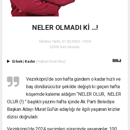
NELER OLMADI Kİ …!
Ekleme Tarihi: 01.03.2024 - 19:34
2330+ kez okundu.
Erkek
|
Kadın
(Haberi Sesli Oku)
Vezirköprü’de son hafta gündem o kadar hızlı ve
baş döndürücü bir şekilde değişti ki geçen hafta
köşemde kaleme aldığım “NELER OLUR, NELER
OLUR (!) ” başlıklı yazımı hafta içinde Ak Parti Belediye
Başkan Adayı Murat Gül’ün adaylığı ile ilgili yaşanan krizler
dizisi doğruladı.
Vezirköprü’de 2024 seçimleri sürecinde yaşananlar, 100