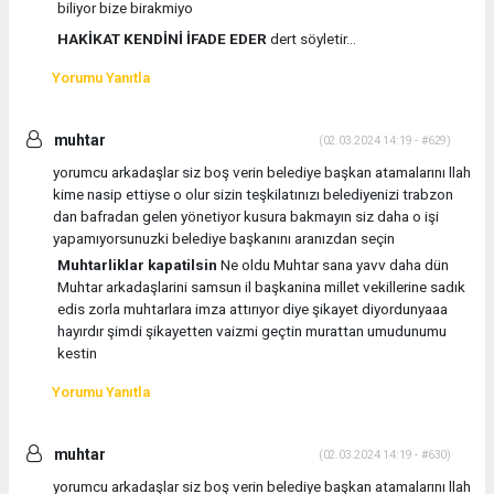
biliyor bize birakmiyo
HAKİKAT KENDİNİ İFADE EDER
dert söyletir...
Yorumu Yanıtla
muhtar
(02.03.2024 14:19 - #629)
yorumcu arkadaşlar siz boş verin belediye başkan atamalarını llah
kime nasip ettiyse o olur sizin teşkilatınızı belediyenizi trabzon
dan bafradan gelen yönetiyor kusura bakmayın siz daha o işi
yapamıyorsunuzki belediye başkanını aranızdan seçin
Muhtarliklar kapatilsin
Ne oldu Muhtar sana yavv daha dün
Muhtar arkadaşlarini samsun il başkanina millet vekillerine sadık
edis zorla muhtarlara imza attırıyor diye şikayet diyordunyaaa
hayırdır şimdi şikayetten vaizmi geçtin murattan umudunumu
kestin
Yorumu Yanıtla
muhtar
(02.03.2024 14:19 - #630)
yorumcu arkadaşlar siz boş verin belediye başkan atamalarını llah