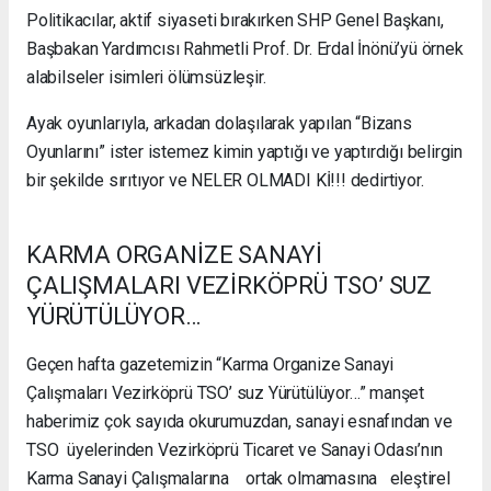
Politikacılar, aktif siyaseti bırakırken SHP Genel Başkanı,
Başbakan Yardımcısı Rahmetli Prof. Dr. Erdal İnönü’yü örnek
alabilseler isimleri ölümsüzleşir.
Ayak oyunlarıyla, arkadan dolaşılarak yapılan “Bizans
Oyunlarını” ister istemez kimin yaptığı ve yaptırdığı belirgin
bir şekilde sırıtıyor ve NELER OLMADI Kİ!!! dedirtiyor.
KARMA ORGANİZE SANAYİ
ÇALIŞMALARI VEZİRKÖPRÜ TSO’ SUZ
YÜRÜTÜLÜYOR…
Geçen hafta gazetemizin “Karma Organize Sanayi
Çalışmaları Vezirköprü TSO’ suz Yürütülüyor…” manşet
haberimiz çok sayıda okurumuzdan, sanayi esnafından ve
TSO üyelerinden Vezirköprü Ticaret ve Sanayi Odası’nın
Karma Sanayi Çalışmalarına ortak olmamasına eleştirel