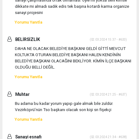
dikkate mi almadı sadık edis tek başına kotardı karma organize
sanayi projesini
Yorumu Yanıtla
BELİRSİZLİK
(02.03.2024 15:37 - #633)
DAHA NE OLACAK BELEDİYE BAŞKANI GELDİ GİTTİ MEVCUT
KOLTUKTA OTURAN BELEDİYE BAŞKANI HALEN KENDİNİN
BELEDİYE BAŞKANI OLACAĞINI BEKLİYOR. KİMİN İLÇE BAŞKANI
OLDUĞU BELLİ DEĞİL.
Yorumu Yanıtla
Muhtar
(02.03.2024 21:25 - #637)
Bu adama bu kadar yorum yapıp gale almak bile zuldür.
Vezirköprü’nün Tso başkanı olacak son kişi sn fişekçi
Yorumu Yanıtla
Sanayi esnafı
(02.03.2024 21:34 - #638)