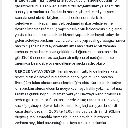
Bizde vatanımızı severiz
Sizde bakıyorum dedikodudan ileri
gidemiyorsunuz sadık edis kimi tuttu söylermisiniz ya adam tutu
şunu yaptı bırakın şu iftiraları hizmet 5 yıl ilçe belediyesi yaptı
sonraki seçimlerde köylerde dahil edildi sonra iki belde
belediyelerinin kapanması ve borçlarından ilçe belediyesine
devredilmesine rağmen iş yaptı vezirköpru belediyesinin hiç aracı
yoktu o kadar araç alacaksın hizmet yapacaksın haydi kolay de
gelen belediye başkanı hazır araçlarla ne yapacak göreceğiz havva
hanımın şahsına birsey diyemem ama yanındakiler bu zamana
kadar ne yaptı birde sizin çokkkk övdüğünuz tso başkanınida
gördük 10 senedir tos başkanı bir milyonu olmadığında osb
giremiyor besi osbe tos engelleniyor suçlu sadık oluyor
GERÇEK VATANSEVER.
Tenzih ederim tatbiki de herkes vatanını
sever, sizin de sevdiğinizi tahmin edebiliyorum. Tso başkanı
övdüğüm falan olmadı ama eleştirdiğim oldu. Kardeşim köprüye
kim başkan olursa olsun kimseye küsmeye hakkı yok, hizmet naz
tanımaz çünkü köprülü hizmet bekliyor. Havzaya kendir fabrikası
neden gitti, çimento fabrikası nerede ? Kaç tane tekstilimiz var,
kaç kişi çalışıyor. Şeker fabrikasında kaç kişi çalışıyordu şimdi
kaça düştü devamlı. 2005 te 120bin nüfusu vardı, şimdi 90bine
düşmüş. v.s. saymakla bitmez bunların cevabını bir tanesini
verirsen neyi, kimi savunduğun ortaya çıkacak. selamlar.