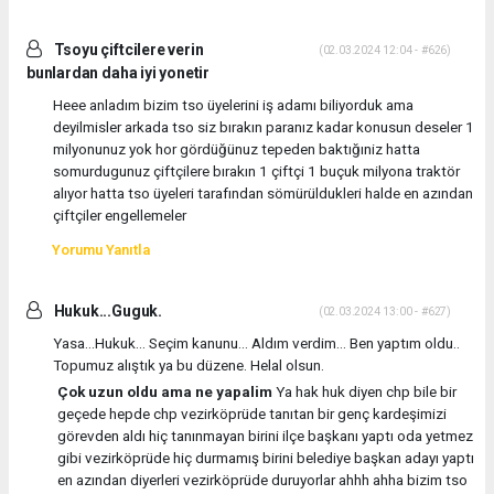
Tsoyu çiftcilere verin
(02.03.2024 12:04 - #626)
bunlardan daha iyi yonetir
Heee anladım bizim tso üyelerini iş adamı biliyorduk ama
deyilmisler arkada tso siz bırakın paranız kadar konusun deseler 1
milyonunuz yok hor gördüğünuz tepeden baktığıniz hatta
somurdugunuz çiftçilere bırakın 1 çiftçi 1 buçuk milyona traktör
alıyor hatta tso üyeleri tarafından sömürüldukleri halde en azından
çiftçiler engellemeler
Yorumu Yanıtla
Hukuk...Guguk.
(02.03.2024 13:00 - #627)
Yasa...Hukuk... Seçim kanunu... Aldım verdim... Ben yaptım oldu..
Topumuz alıştık ya bu düzene. Helal olsun.
Çok uzun oldu ama ne yapalim
Ya hak huk diyen chp bile bir
geçede hepde chp vezirköprüde tanıtan bir genç kardeşimizi
görevden aldı hiç tanınmayan birini ilçe başkanı yaptı oda yetmez
gibi vezirköprüde hiç durmamış birini belediye başkan adayı yaptı
en azından diyerleri vezirköprüde duruyorlar ahhh ahha bizim tso