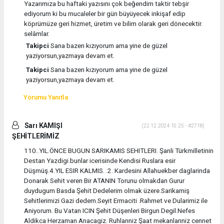
Yazarımıza bu haftaki yazısını çok beğendim taktir tebşir
ediyorum ki bu mucaleler bir gün büyüyecek inkişaf edip
köprümüze geri hizmet, üretim ve bilim olarak geri dönecektir.
selâmlar.
Takipci
Sana bazen kızıyorum ama yine de güzel
yaziyorsun,yazmaya devam et.
Takipci
Sana bazen kızıyorum ama yine de güzel
yaziyorsun,yazmaya devam et.
Yorumu Yanıtla
Sarı KAMIŞI
(22.12.2024 15:25 - #2718)
ŞEHİTLERİMİZ
110..YIL.ÖNCE BUGUN SARIKAMIS SEHITLERI. Şanli Türkmilletinin
Destan Yazdigi.bunlar icerisinde Kendisi Ruslara esir
Düşmüş.4.YIL ESIR KALMIS. .2. Kardesini Allahuekber daglarinda
Donarak Sehit veren Bir ATANIN Torunu olmakdan Gurur
duydugum Basda Şehit Dedelerim olmak üzere.Sarikamiş
Sehitlerimizi Gazi dedem.Seyit Ermaciti .Rahmet ve Dularimiz ile
Aniyorum. Bu Vatan ICIN Şehit Düşenleri Birgun Degil.Nefes
Aldikca Herzaman Anacagiz. Ruhlarıniz Şaat mekanlarıniz cennet