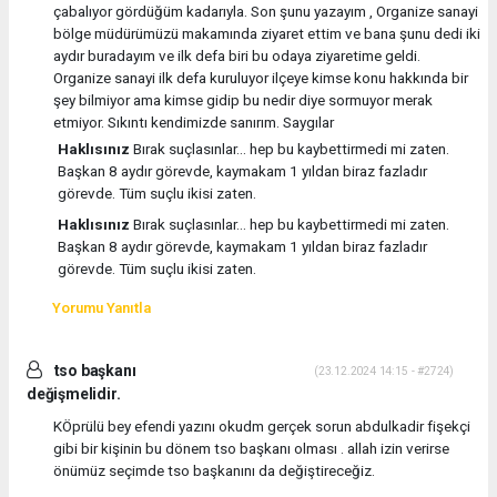
çabalıyor gördüğüm kadarıyla. Son şunu yazayım , Organize sanayi
bölge müdürümüzü makamında ziyaret ettim ve bana şunu dedi iki
aydır buradayım ve ilk defa biri bu odaya ziyaretime geldi.
Organize sanayi ilk defa kuruluyor ilçeye kimse konu hakkında bir
şey bilmiyor ama kimse gidip bu nedir diye sormuyor merak
etmiyor. Sıkıntı kendimizde sanırım. Saygılar
Haklısınız
Bırak suçlasınlar… hep bu kaybettirmedi mi zaten.
Başkan 8 aydır görevde, kaymakam 1 yıldan biraz fazladır
görevde. Tüm suçlu ikisi zaten.
Haklısınız
Bırak suçlasınlar… hep bu kaybettirmedi mi zaten.
Başkan 8 aydır görevde, kaymakam 1 yıldan biraz fazladır
görevde. Tüm suçlu ikisi zaten.
Yorumu Yanıtla
tso başkanı
(23.12.2024 14:15 - #2724)
değişmelidir.
KÖprülü bey efendi yazını okudm gerçek sorun abdulkadir fişekçi
gibi bir kişinin bu dönem tso başkanı olması . allah izin verirse
önümüz seçimde tso başkanını da değiştireceğiz.