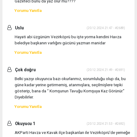
Gazeteci bunu da yaz olur mu????
Yorumu Yanıtla
Uslu
(20.12.2024 21:47 - #2689)
Hayati abi üzgünüm Vezirköprü bu işte yorma kendini Havza
belediye başkanın varlığını gücünü yazman manidar
Yorumu Yanıtla
Çok doğru
(20.12.2024 21:49 - #2691)
Belki yazıyı okuyunca bazı okurlarımız, sorumluluğu olup da, bu
güne kadar yerine getirmemiş, atanmışlara, seçilmişlere tepki
gösterip, bana da “ Komşunun Tavuğu Komşuya Kaz Görünür.”
Diyebilirler.
Yorumu Yanıtla
Okuyucu 1
(20.12.2024 21:53 - #2692)
AKParti Havza ve Kavak ilçe başkanları ile Vezirköprü'de yemeğe