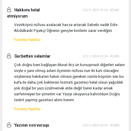
Hakkımı helal
(20.12.2024 19:54 - #2681)
etmiyorum
Vezirköprü nüfusu azalacak havza artacak Sebebi sadık Edis
Abdülkadir Fişekçi Öğrenin gençler kimlerin zarar verdiğini
Yorumu Yanıtla
Gurbetten selamlar
(20.12.2024 20:26 - #2683)
Çok doğru beni bağlayan Murat ikiz ün konuşmadı diğerleri selam
söyle o yare olmuş adam ilçesinin nüfusu nun iki katı olacağını
söylemesi hakikaten haber olması gereken cümle köprüm sen bu
kafa ile daha çok beklersin hizmeti gazeteci helal olsun yağcılılık
yok doğal bir yazı üzülmemek elde değil Senin kadar emek
sarfetmeyen bir yönetim var Yazıyı okuyunca kahroldum Doğru
tesbit yapmış gazeteci abim benim
Yorumu Yanıtla
Yazının son vuruşu
(20.12.2024 20:33 - #2685)