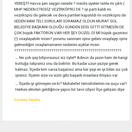
YEREŞTİ Havva şen saygın nerede ? meclis üyeleri tatile mi çıktı (
MHP NEDEN ETKİSİZ VEZİRKÖPRÜ DE ? iyi parti kaldı mı
vezirköprü de gelecek ve deva partileri kapatıldı mı vezirköprü de
nEDEN BAM TELİ SORULARI SORAMAZ OLDUN MURAT GÜL
BELEDİYE BAŞKANI OLDUĞU GÜNDEN EDİS GİTTİ GİTMESİN DE
ÇOK büyük FAKTÖRÜN VAR HER ŞEY DÜZEL Dİ Mİ büyük gazeteci
(!) onaylayabilir misin? yorumu sanmam işine geleni onaylayıp işine
gelmediğini onaylamamanın nedenini açıklar mısın
????????????????????????????????????????????????????
…
Ne çok şey biliyorsunuz siz öyle!!! Adınızı da yazın hem de hangi
koltuğa talipsiniz onu da belirtin. Bu kadar uzun yazıya gerek
kalmaz. İlçede kim varsa başarısız ama her şeyi en iyi bilen siz çok
iyisiniz. İlçenin size ve sizin gibi başarılı insanlara ihtiyacı var
…
İlçede iyi gitmeyen ne ki? Muhalefet temsilcilerinin ne suçu var?
Herkes elinden geldiğince yapıcı bir tavır izliyor İlçe gelişsin diye
Yorumu Yanıtla