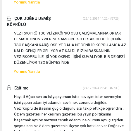
Yorumu Yanıtla
ÇOK DOĞRU DEMİŞ
(23.12.2024 14:22 - #2726)
KÖPRÜLÜ
VEZİRKÖPRÜ TSO VEİZRKÖPRÜ OSB ÇALIŞMALARINA ORTAK
OLMADI. ONUN YWERİNE SAMSUN TSO ORTAK OLDU. İLÇENİN
TSO BAŞKANI KARŞI OSB YE DAHA NE DENİLİR KÖPRÜ AMCA AZ
KALDI GENÇLER GELİYOR AZ KALDI. BİZİM BAŞKANININ
VEZİRKÖPRÜ İLE İŞİ YOK OKENDİ İŞİNİ KUVALIYOR. BİR DE GEZİ
DÜZENLİYOR TSO BÜNYESİNDE
Yorumu Yanıtla
Eğitimci
(24.12.2024 22:45 - #2735)
Hayati Ağca sen bu işi yapıyorsun ister seveyim ister sevmeyim
işini yapan adam iyi adamdır sevilmek zorunda değildir.
Vezirköprü’de Basının güç olduğunu sizi takip ettikçe öğrendim .
Özlem gazetesi her kesimin gazetesi bu yayın politikasını
başarmak ayrı bir meziyet tebrik ederim. ne olursun aynı çizgiden
şaşma seni ve özlem gazetesini ilçeye çok katkıları var. Doğru ve