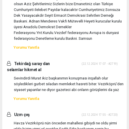
olsun Aziz Şehitlerimiz Sizlerin bize Emanetiniz olan Türkiye
Cumhuriyeti ilelebet Payidar kalacaktır Cumhuriyetimiz.Sonsuza
Dek Yasayacakdir Seyit Ermacit Demokrasi Sehıtlerı Derneğı
Baskani. Adnan Menderes Vakfı Mütevelli Heyeti kurucular kurulu
üyesi Anadolu Demokrat Dernekler
Federasyonu.Ynt.Kurulu.Vezdef federasyonu.Avrupa is dunyasi
federasyonu Denetleme kurulu Baskni. Samsun
Yorumu Yanıtla
Tekirdağ saray dan
(22.12.2024 17:07 - #2719)
selamlar hikmet al
Sevindirdi Murat ikiz başkanımın konuşması inşallah olur
söyledikleri gurbet sıladan memleket hasreti biter. Vezirköprü’den
siyaset yapanlar ne diyor gazeteci abi onların görüşlerini da yaz
Yorumu Yanıtla
Uzm çvş
(22.12.2024 17:55 - #2720)
Havza Vezirköprü nün önceden mahallesi gibiydi ne oldu yirmi
yılda bizim yirmi yıl geçtiler Sadık Edis başkanım senin bu