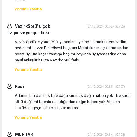
Yorumu Yanıtla
Vezirköprü’lü çok
(21.12.2024 00:32 - #2705)
üzgün ve yorgun bitkin
Vezirköprü’de yöneticilik yapanların yerinde olmak istemez dim
neden mi Havza Belediyesi başkanı Murat ikiz in açıklamasından
sonra uykum kaçar yastığa başımı koyunca uyuyamazdım daha
nasıl anlaşılır havza Vezirköprü’ farkı
Yorumu Yanıtla
Kedi
(21.12.2024 00:38 - #2707)
Adamın biri darılmış fare dağa küsmüş dağın haberi yok . Ne kadar
kötü değil mi farenin darıldığından dağın haberi yok Atı alan
Üsküdar’ı geçmiş haberin var mı fare
Yorumu Yanıtla
MUHTAR
(21.12.2024 09:34 - #2708)