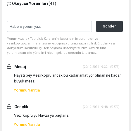
Okuyucu Yorumları
(41)
Gönder
Yorum yazarak Topluluk Kuralları’nı kabul etmiş bulunuyor ve
vezirkopruozlem.net sitesine yaptığınız yorumunuzla ilgili doğrudan veya
dolaylı tüm sorumluluğu tek başınıza üstleniyorsunuz. Yazılan tüm
yorumlardan site yönetimi hiçbir şekilde sorumlu tutulamaz.
Mesaj
(20.12.2024 19:32 - #2677)
Hayati bey Vezirköprü ancak bu kadar anlatıyor olman ne kadar
büyük mesaj
Yorumu Yanıtla
Gençlik
(20.12.2024 19:48 - #2679)
Vezirköprü’yü Havza ya bağlarız
Yorumu Yanıtla