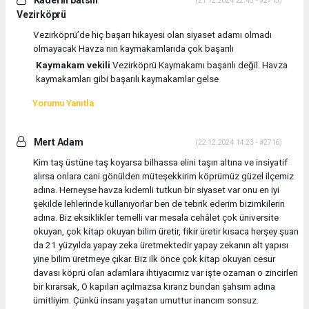
Kaderin batsın
(21.12.2024 22:45 - #2715)
Vezirköprü
Vezirköprü’de hiç başarı hikayesi olan siyaset adamı olmadı
olmayacak Havza nın kaymakamlarıda çok başarılı
Kaymakam vekili
Vezirköprü Kaymakamı başarılı değil. Havza
kaymakamları gibi başarılı kaymakamlar gelse
Yorumu Yanıtla
Mert Adam
(22.12.2024 14:23 - #2716)
Kim taş üstüne taş koyarsa bilhassa elini taşın altına ve insiyatif
alırsa onlara cani gönülden müteşekkirim köprümüz güzel ilçemiz
adına. Herneyse havza kıdemli tutkun bir siyaset var onu en iyi
şekilde lehlerinde kullanıyorlar ben de tebrik ederim bizimkilerin
adına. Biz eksiklikler temelli var mesala cehâlet çok üniversite
okuyan, çok kitap okuyan bilim üretir, fikir üretir kısaca herşey şuan
da 21 yüzyılda yapay zeka üretmektedir yapay zekanın alt yapısı
yine bilim üretmeye çıkar. Biz ilk önce çok kitap okuyan cesur
davası köprü olan adamlara ihtiyacımız var işte ozaman o zincirleri
bir kırarsak, O kapıları açılmazsa kırarız bundan şahsım adına
ümitliyim. Çünkü insanı yaşatan umuttur inancım sonsuz.