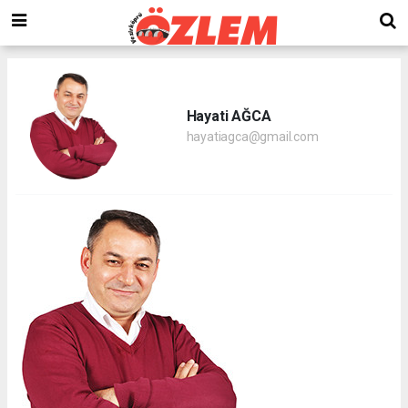
Hayati AĞCA
hayatiagca@gmail.com