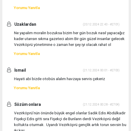
Yorumu Yanıtla
Uzaklardan
(20.12.2024 22:43 - #2701)
Ne yapalım moralin bozuksa bizim her gün bozuk nasıl yapacağız
kader utansın sıkma gazeteci abim Bir gün güzel insanlar gelecek
Vezirköprü yönetimine o zaman her şey iyi olacak rahat ol
Yorumu Yanıtla
İsmail
(21.12.2024 00:01 - #2703)
Hayati abi bizde otobüs alalım havzaya servis çekeriz
Yorumu Yanıtla
Sözüm onlara
(21.12.2024 00:28 - #2704)
Vezirköprü’nün önünde büyük engel olanlar Sadık Edis Abdülkadir
Fişekçi Edis gitti sıra Fişekçi de Bunların derdi Vezirköprü değil
koltukta oturmak . Uyandı Vezirköprü gençlik artık torun sevsin bu
iki kişi