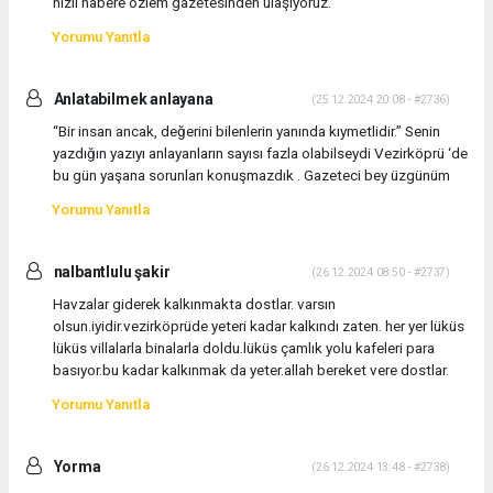
hızlı habere özlem gazetesinden ulaşıyoruz.
Yorumu Yanıtla
Anlatabilmek anlayana
(25.12.2024 20:08 - #2736)
“Bir insan ancak, değerini bilenlerin yanında kıymetlidir.” Senin
yazdığın yazıyı anlayanların sayısı fazla olabilseydi Vezirköprü ‘de
bu gün yaşana sorunları konuşmazdık . Gazeteci bey üzgünüm
Yorumu Yanıtla
nalbantlulu şakir
(26.12.2024 08:50 - #2737)
Havzalar giderek kalkınmakta dostlar. varsın
olsun.iyidir.vezirköprüde yeteri kadar kalkındı zaten. her yer lüküs
lüküs villalarla binalarla doldu.lüküs çamlık yolu kafeleri para
basıyor.bu kadar kalkınmak da yeter.allah bereket vere dostlar.
Yorumu Yanıtla
Yorma
(26.12.2024 13:48 - #2738)