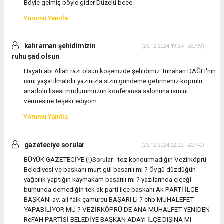
Böyle gelmiş böyle gider Düzelü beee
Yorumu Yanıtla
kahraman şehidimizin
(26.12.2024 19:24 - #2739)
ruhu şad olsun
Hayati abi Allah razı olsun köşenizde şehidimiz Tunahan DAĞLI'nın
ismi yaşatılmalıdır yazınızla sizin gündeme getirmeniz köprülü
anadolu lisesi müdürümüzün konferansa salonuna ismini
vermesine teşekr ediyom.
Yorumu Yanıtla
gazeteciye sorular
(26.12.2024 22:22 - #2740)
BÜYÜK GAZETECİYE (!)Sorular : toz kondurmadığın Vezirköprü
Belediyesi ve başkanı murt gül başarılı mı ? Övgü düzdüğün
yağcılık yaptığın kaymakam başarılı mı ? yazılarında çiçeği
burnunda demediğin tek ak parti ilçe başkanı Ak PARTİ İLÇE
BAŞKANI av. ali faik çamurcu BAŞARI LI ? chp MUHALEFET
YAPABİLİYOR MU ? VEZİRKÖPRÜ'DE ANA MUHALFET YENİDEN
ReFAH PARTİSİ BELEDİYE BAŞKAN ADAYI İLÇE DIŞINA MI