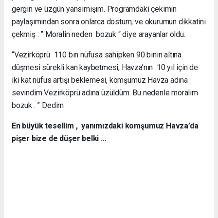
gergin ve üzgün yansımışım. Programdaki çekimin
paylaşımından sonra onlarca dostum, ve okurumun dikkatini
çekmiş : ” Moralin neden bozuk “ diye arayanlar oldu.
“Vezirköprü 110 bin nüfusa sahipken 90 binin altına
düşmesi sürekli kan kaybetmesi, Havza’nın 10 yıl için de
iki kat nüfus artışı beklemesi, komşumuz Havza adına
sevindim Vezirköprü adına üzüldüm. Bu nedenle moralim
bozuk . ” Dedim
En büyük tesellim , yanımızdaki komşumuz Havza’da
pişer bize de düşer belki …