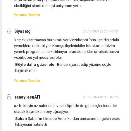
eksikliğini şimdi daha iyi anlıyorum yeter .
Yorumu Yanıtla
Siyasetçi
(22.12.2024 22:23 - #2721)
Yemek kaçırmayan bürokratı var Vezirköprü ‘nün ilçe dışındaki
yemeklere de katılıyor. Komşu ilçelerinkiler bürokratlar bizim
yemek programlarına katılmıyor. aradaki farklar sılralsak havza
vezirköprü yol mesafesi olur.
Böyle daha güzel olur
Bence ziyaret edip yüzüne söyle
kaymakamın
Yorumu Yanıtla
sanayi esnAFI
(23.12.2024 09:35 - #2722)
az bekleyin az sabır edin vezirköprüde de güzel işler icraatlar
olacak kaymakam bey uğraşıyor.
Saban
Şaban'ın filminde Amerika'dan amcasından gelen eşek
hikayesini hatirlatti