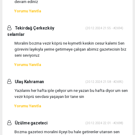
devam ediniz
Yorumu Yanıtla
Tekirdağ Çerkezköy
(20.12.2024 21:55 - #2694)
selamlar
Moralini bozma vezir köprü ne kıymetli keskin cesur kalemi Sen
görevini layıkıyla yerine getirmeye çalışan abimiz gazetecisin biz
seni seviyoruz
Yorumu Yanıtla
Ulaş Kahraman
(20.12.2024 21:58 - #2695)
Yazılarını her hafta iple çeliyor um ne yazan bu hafta diyor um sen
vezir köprü sevdası yaşayan bir tane sin
Yorumu Yanıtla
Üzülme gazeteci
(20.12.2024 22:01 - #2698)
Bozma gazeteci moralini ilçeyi bu hale getirenler utansın sen