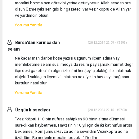
moralini bozma sen görevini yerine getiriyorsun Allah senden razı
olsun Üzme iyiki sen gibi bir gazeteci var vezir köprü de Allah yar
ve yardımcın olsun.
Yorumu Yanıtla
Bursa’dan karınca dan
(20.12.2024 22:09 - #2699)
selam
Ne kadar manidar bir köşe yazısı üzgünüm ilçem adına vay
memleketime selam sual medya da resim paylaşmak marifet değil
ilçe deki gazetecinin algısı izlenimi her şeyi çıplaklığı ile anlatmak
objektif yaklaşım ilçemizi anlatmış ne diyelim havza ya bağlanın
kurtulun nasıl olur
Yorumu Yanıtla
Üzgün hissediyor
(20.12.2024 22:15 - #2700)
“Vezirköprü 110 bin nüfusa sahipken 90 binin altına düşmesi
sürekli kan kaybetmesi, Havza’nın 10 yıl için de iki kat nüfus artışı
beklemesi, komşumuz Havza adına sevindim Vezirköprü adına
üzüldüm. Bu nedenle moralim bozuk . ” Dedim