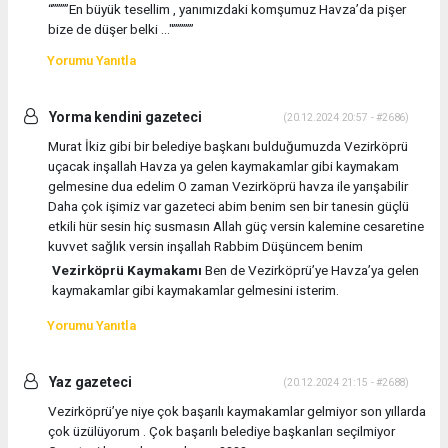
“””””En büyük tesellim , yanımızdaki komşumuz Havza’da pişer
bize de düşer belki …"”””””
Yorumu Yanıtla
Yorma kendini gazeteci
(20.12.2024 20:57 - #2686)
Murat İkiz gibi bir belediye başkanı bulduğumuzda Vezirköprü
uçacak inşallah Havza ya gelen kaymakamlar gibi kaymakam
gelmesine dua edelim O zaman Vezirköprü havza ile yarışabilir
Daha çok işimiz var gazeteci abim benim sen bir tanesin güçlü
etkili hür sesin hiç susmasın Allah güç versin kalemine cesaretine
kuvvet sağlık versin inşallah Rabbim Düşüncem benim
Vezirköprü Kaymakamı
Ben de Vezirköprü’ye Havza’ya gelen
kaymakamlar gibi kaymakamlar gelmesini isterim.
Yorumu Yanıtla
Yaz gazeteci
(20.12.2024 21:15 - #2688)
Vezirköprü’ye niye çok başarılı kaymakamlar gelmiyor son yıllarda
çok üzülüyorum . Çok başarılı belediye başkanları seçilmiyor