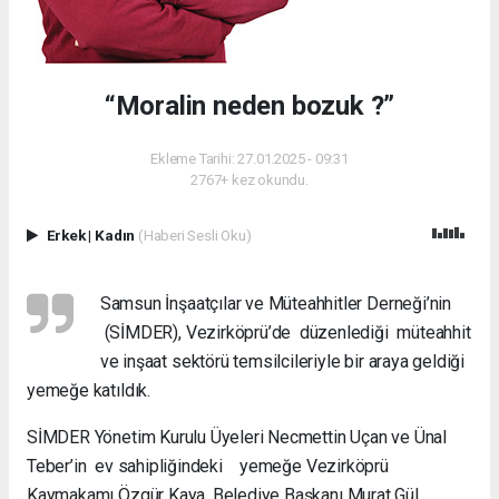
“Moralin neden bozuk ?”
Ekleme Tarihi: 27.01.2025 - 09:31
2767+ kez okundu.
Erkek
|
Kadın
(Haberi Sesli Oku)
Samsun İnşaatçılar ve Müteahhitler Derneği’nin
(SİMDER), Vezirköprü’de düzenlediği müteahhit
ve inşaat sektörü temsilcileriyle bir araya geldiği
yemeğe katıldık.
SİMDER Yönetim Kurulu Üyeleri Necmettin Uçan ve Ünal
Teber’in ev sahipliğindeki yemeğe Vezirköprü
Kaymakamı Özgür Kaya, Belediye Başkanı Murat Gül,