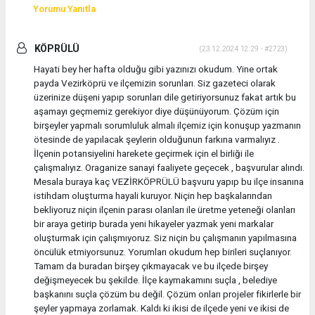
Yorumu Yanıtla
KÖPRÜLÜ
(23.12.2024 12:29 - #2723)
Hayati bey her hafta olduğu gibi yazınızı okudum. Yine ortak
payda Vezirköprü ve ilçemizin sorunları. Siz gazeteci olarak
üzerinize düşeni yapıp sorunları dile getiriyorsunuz fakat artık bu
aşamayı geçmemiz gerekiyor diye düşünüyorum. Çözüm için
birşeyler yapmalı sorumluluk almalı ilçemiz için konuşup yazmanın
ötesinde de yapılacak şeylerin olduğunun farkına varmalıyız .
İlçenin potansiyelini harekete geçirmek için el birliği ile
çalışmalıyız. Oraganize sanayi faaliyete geçecek , başvurular alındı.
Mesala buraya kaç VEZİRKÖPRÜLÜ başvuru yapıp bu ilçe insanına
istihdam oluşturma hayali kuruyor. Niçin hep başkalarından
bekliyoruz niçin ilçenin parası olanları ile üretme yeteneği olanları
bir araya getirip burada yeni hikayeler yazmak yeni markalar
oluşturmak için çalışmıyoruz. Siz niçin bu çalışmanın yapılmasına
öncülük etmiyorsunuz. Yorumları okudum hep birileri suçlanıyor.
Tamam da buradan birşey çıkmayacak ve bu ilçede birşey
değişmeyecek bu şekilde. İlçe kaymakamını suçla , belediye
başkanını suçla çözüm bu değil. Çözüm onları projeler fikirlerle bir
şeyler yapmaya zorlamak. Kaldı ki ikisi de ilçede yeni ve ikisi de