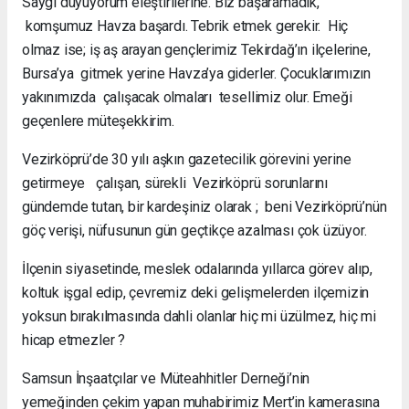
Saygı duyuyorum eleştirilerine. Biz başaramadık,
komşumuz Havza başardı. Tebrik etmek gerekir. Hiç
olmaz ise; iş aş arayan gençlerimiz Tekirdağ’ın ilçelerine,
Bursa’ya gitmek yerine Havza’ya giderler. Çocuklarımızın
yakınımızda çalışacak olmaları tesellimiz olur. Emeği
geçenlere müteşekkirim.
Vezirköprü’de 30 yılı aşkın gazetecilik görevini yerine
getirmeye çalışan, sürekli Vezirköprü sorunlarını
gündemde tutan, bir kardeşiniz olarak ; beni Vezirköprü’nün
göç verişi, nüfusunun gün geçtikçe azalması çok üzüyor.
İlçenin siyasetinde, meslek odalarında yıllarca görev alıp,
koltuk işgal edip, çevremiz deki gelişmelerden ilçemizin
yoksun bırakılmasında dahli olanlar hiç mi üzülmez, hiç mi
hicap etmezler ?
Samsun İnşaatçılar ve Müteahhitler Derneği’nin
yemeğinden çekim yapan muhabirimiz Mert’in kamerasına