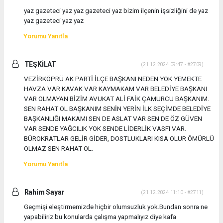
yaz gazeteci yaz yaz gazeteci yaz bizim ilçenin işsizliğini de yaz
yaz gazeteci yaz yaz
Yorumu Yanıtla
TEŞKİLAT
(21.12.2024 09:47 - #2709)
VEZİRKÖPRÜ AK PARTİ İLÇE BAŞKANI NEDEN YOK YEMEKTE
HAVZA VAR KAVAK VAR KAYMAKAM VAR BELEDİYE BAŞKANI
VAR OLMAYAN BİZİM AVUKAT ALİ FAİK ÇAMURCU BAŞKANIM.
SEN RAHAT OL BAŞKANIM SENİN YERİN İLK SEÇİMDE BELEDİYE
BAŞKANLIĞI MAKAMI SEN DE ASLAT VAR SEN DE ÖZ GÜVEN
VAR SENDE YAĞCILIK YOK SENDE LİDERLİK VASFI VAR.
BÜROKRATLAR GELİR GİDER, DOSTLUKLARI KISA OLUR ÖMÜRLÜ
OLMAZ SEN RAHAT OL.
Yorumu Yanıtla
Rahim Sayar
(21.12.2024 11:10 - #2711)
Geçmişi eleştirmemizde hiçbir olumsuzluk yok.Bundan sonra ne
yapabiliriz bu konularda çalışma yapmalıyız diye kafa