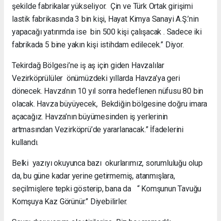
şekilde fabrikalar yükseliyor. Çin ve Türk Ortak girişimi
lastik fabrikasında 3 bin kişi, Hayat Kimya Sanayi A.Ş.’nin
yapacağı yatırımda ise bin 500 kişi çalışacak . Sadece iki
fabrikada 5 bine yakın kişi istihdam edilecek.” Diyor.
Tekirdağ Bölgesi’ne iş aş için giden Havzalılar
Vezirköprülüler önümüzdeki yıllarda Havza’ya geri
dönecek. Havza’nın 10 yıl sonra hedeflenen nüfusu 80 bin
olacak. Havza büyüyecek, Bekdiğin bölgesine doğru imara
açacağız. Havza’nın büyümesinden iş yerlerinin
artmasından Vezirköprü’de yararlanacak.” İfadelerini
kullandı.
Belki yazıyı okuyunca bazı okurlarımız, sorumluluğu olup
da, bu güne kadar yerine getirmemiş, atanmışlara,
seçilmişlere tepki gösterip, bana da “ Komşunun Tavuğu
Komşuya Kaz Görünür.” Diyebilirler.