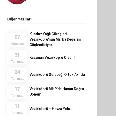
Diğer Yazıları
Kunduz Yağlı Güreşleri
07
Vezirköprü'nün Marka Değerini
Ağustos
Güçlendiriyor
31
Kazanan Vezirköprü Olsun !
Temmuz
24
Vezirköprü Geleceği Ortak Akılda
Temmuz
17
Vezirköprü MHP'de Hasan Doğru
Dönemi
Temmuz
11
Vezirköprü – Havza Yolu…
Temmuz