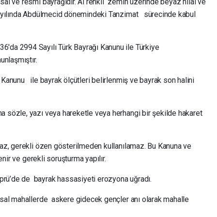
usal ve resmi bayrağıdır. Al renkli zemin üzerinde beyaz hilal ve
844 yılında Abdülmecid dönemindeki Tanzimat sürecinde kabul
6'da 2994 Sayılı Türk Bayrağı Kanunu ile Türkiye
unlaşmıştır.
 Kanunu ile bayrak ölçütleri belirlenmiş ve bayrak son halini
a sözle, yazı veya hareketle veya herhangi bir şekilde hakaret
maz, gerekli özen gösterilmeden kullanılamaz. Bu Kanuna ve
lenir ve gerekli soruşturma yapılır.
prü’de de bayrak hassasiyeti erozyona uğradı.
ırsal mahallerde askere gidecek gençler anı olarak mahalle