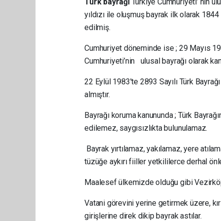
Türk bayrağı
Türkiye Cumhuriyeti’ nin ul
yıldızı ile oluşmuş bayrak ilk olarak 1
edilmiş.
Cumhuriyet döneminde ise ; 29 Mayıs 193
Cumhuriyeti’nin ulusal bayrağı olarak kan
22 Eylül 1983'te 2893 Sayılı Türk Bayrağı
almıştır.
Bayrağı koruma kanununda ; Türk Bayrağın
edilemez, saygısızlıkta bulunulamaz.
Bayrak yırtılamaz, yakılamaz, yere atıla
tüzüğe aykırı fiiller yetkililerce derhal ön
Maalesef ülkemizde olduğu gibi Vezirkö
Vatani görevini yerine getirmek üzere, k
girişlerine direk dikip bayrak astılar.