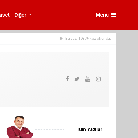
yaset
Diğer
Menü
Bu yazı 1937+ kez okundu.
Tüm Yazıları