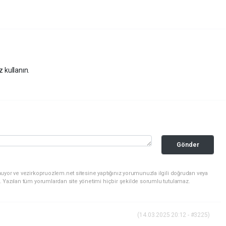
z kullanın.
Gönder
uyor ve vezirkopruozlem.net sitesine yaptığınız yorumunuzla ilgili doğrudan veya
. Yazılan tüm yorumlardan site yönetimi hiçbir şekilde sorumlu tutulamaz.
(14.03.2025 20:12 - #3225)