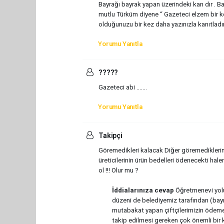
Bayrağı bayrak yapan üzerindeki kan dır . Ba
mutlu Türküm diyene “ Gazeteci elzem bir k
olduğunuzu bir kez daha yazınızla kanıtladı
Yorumu Yanıtla
?????
Gazeteci abi …….
Yorumu Yanıtla
Takipçi
Göremedikleri kalacak Diğer göremediklerini
üreticilerinin ürün bedelleri ödenecekti ha
ol !!! Olur mu ?
İddialarınıza cevap
Öğretmenevi yolu
düzeni de belediyemiz tarafından (ba
mutabakat yapan çiftçilerimizin ödemel
takip edilmesi gereken çok önemli bir k