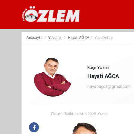
Anasayfa
Yazarlar
Hayati AĞCA
Yazı Detayı
Köşe Yazarı
Hayati AĞCA
hayatiagca@gmail.com
Ekleme Tarihi: 14 Mart 2025 -Cuma