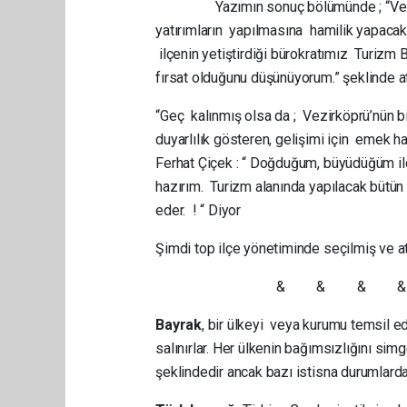
Yazımın sonuç bölümünde ; “Vez
yatırımların yapılmasına hamilik yapacak,
ilçenin yetiştirdiği bürokratımız Turizm
fırsat olduğunu düşünüyorum.” şeklinde a
“Geç kalınmış olsa da ; Vezirköprü’nün bi
duyarlılık gösteren, gelişimi için emek h
Ferhat Çiçek : “ Doğduğum, büyüdüğüm il
hazırım. Turizm alanında yapılacak bütü
eder. ! “ Diyor
Şimdi top ilçe yönetiminde seçilmiş ve at
& & & &
Bayrak
, bir ülkeyi veya kurumu temsil e
salınırlar. Her ülkenin bağımsızlığını sim
şeklindedir ancak bazı istisna durumlarda f