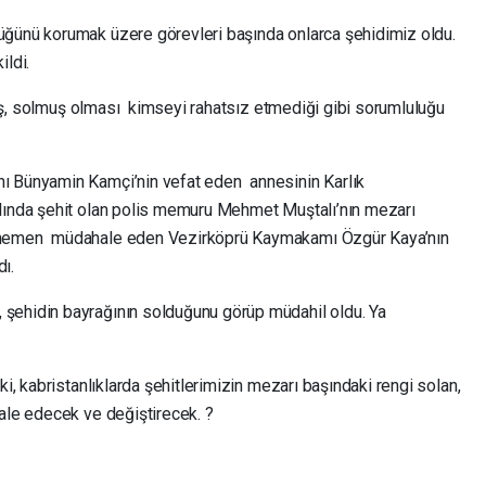
ğünü korumak üzere görevleri başında onlarca şehidimiz oldu.
ildi.
ılmış, solmuş olması kimseyi rahatsız etmediği gibi sorumluluğu
ı Bünyamin Kamçi’nin vefat eden annesinin Karlık
lında şehit olan polis memuru Mehmet Muştalı’nın mezarı
 hemen müdahale eden Vezirköprü Kaymakamı Özgür Kaya’nın
ı.
şehidin bayrağının solduğunu görüp müdahil oldu. Ya
ki, kabristanlıklarda şehitlerimizin mezarı başındaki rengi solan,
hale edecek ve değiştirecek. ?