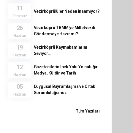
11
Vezirköprülüler Neden İnanmıyor?
Temmuz
26
Vezirköprü TBMM’ye Milletvekili
Göndermeye Hazır mı?
Haziran
19
Vezirköprü Kaymakamlarını
Seviyor…
Haziran
12
Gazetecilerin İpek Yolu Yolculuğu:
Medya, Kültür ve Tarih
Haziran
05
Duygusal Bayramlaşma ve Ortak
Sorumluluğumuz
Haziran
Tüm Yazıları