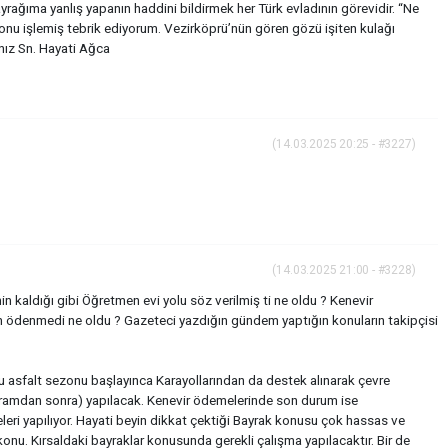
yrağıma yanlış yapanın haddini bildirmek her Türk evladının görevidir. “Ne
onu işlemiş tebrik ediyorum. Vezirköprü’nün gören gözü işiten kulağı
nız Sn. Hayati Ağca
(14.03.2025 20:25 - #3227)
(14.03.2025 21:00 - #3228)
n kaldığı gibi Öğretmen evi yolu söz verilmiş ti ne oldu ? Kenevir
len ödenmedi ne oldu ? Gazeteci yazdığın gündem yaptığın konuların takipçisi
 asfalt sezonu başlayınca Karayollarından da destek alınarak çevre
yramdan sonra) yapılacak. Kenevir ödemelerinde son durum ise
eri yapılıyor. Hayati beyin dikkat çektiği Bayrak konusu çok hassas ve
onu. Kırsaldaki bayraklar konusunda gerekli çalışma yapılacaktır. Bir de