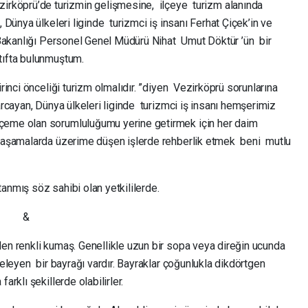
irköprü’de turizmin gelişmesine, ilçeye turizm alanında
 Dünya ülkeleri liginde turizmci iş insanı Ferhat Çiçek’in ve
 Bakanlığı Personel Genel Müdürü Nihat Umut Döktür ’ün bir
tıfta bulunmuştum.
rinci önceliği turizm olmalıdır. ”diyen Vezirköprü sorunlarına
arcayan, Dünya ülkeleri liginde turizmci iş insanı hemşerimiz
çeme olan sorumluluğumu yerine getirmek için her daim
n aşamalarda üzerime düşen işlerde rehberlik etmek beni mutlu
anmış söz sahibi olan yetkililerde.
 &
den renkli kumaş. Genellikle uzun bir sopa veya direğin ucunda
geleyen bir bayrağı vardır. Bayraklar çoğunlukla dikdörtgen
arklı şekillerde olabilirler.