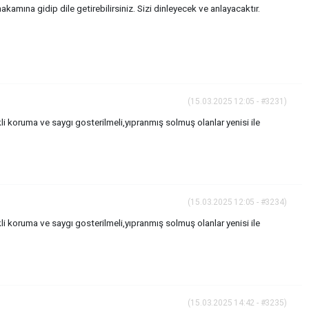
amına gidip dile getirebilirsiniz. Sizi dinleyecek ve anlayacaktır.
(15.03.2025 12:05 - #3231)
 koruma ve saygı gosterilmeli,yıpranmış solmuş olanlar yenisi ile
(15.03.2025 12:05 - #3234)
 koruma ve saygı gosterilmeli,yıpranmış solmuş olanlar yenisi ile
(15.03.2025 14:42 - #3235)