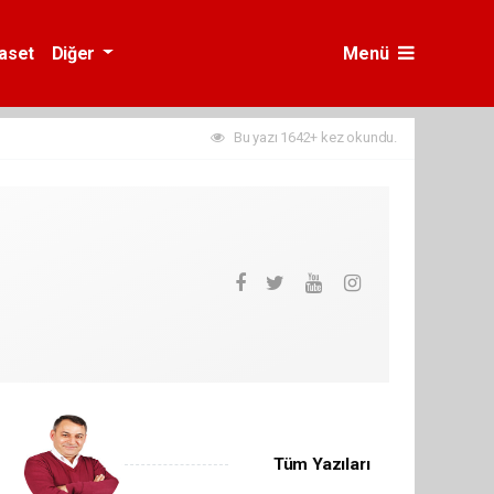
yaset
Diğer
Menü
Bu yazı 1642+ kez okundu.
Tüm Yazıları