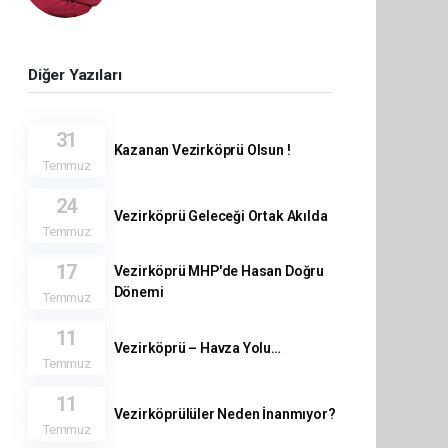
Diğer Yazıları
31
Kazanan Vezirköprü Olsun !
Temmuz
24
Vezirköprü Geleceği Ortak Akılda
Temmuz
17
Vezirköprü MHP'de Hasan Doğru
Dönemi
Temmuz
11
Vezirköprü – Havza Yolu…
Temmuz
11
Vezirköprülüler Neden İnanmıyor?
Temmuz