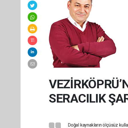
VEZİRKÖPRÜ’N
SERACILIK ŞA
Doğal kaynakların ölçüsüz kull