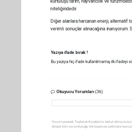
kurtuluşu tarım, hayvancılık ve turizmdedir.
niteliğindedir.
Diğer alanlara harcanan enerji, alternatif 
verimli sonuçlar alınacağına inanıyorum. 
Yazıya ifade bırak !
Bu yazıya hiç ifade kullanılmamış ilk ifadeyi si
Okuyucu Yorumları
(36)
Yorum yazarak Topluluk Kuralları’nı kabul etmiş bulun
dolaylı tüm sorumluluğu tek başınıza üstleniyorsunuz