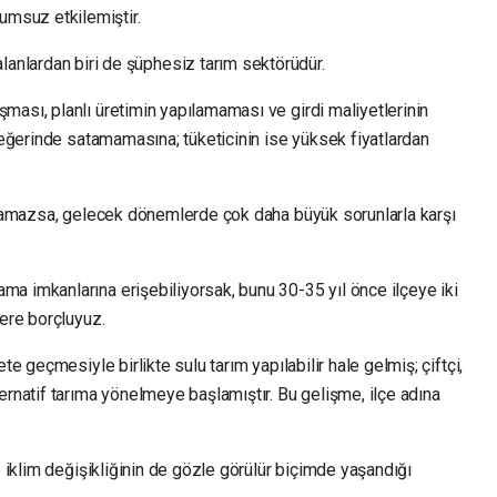
umsuz etkilemiştir.
anlardan biri de şüphesiz tarım sektörüdür.
ması, planlı üretimin yapılamaması ve girdi maliyetlerinin
 değerinde satamamasına; tüketicinin ise yüksek fiyatlardan
rulamazsa, gelecek dönemlerde çok daha büyük sorunlarla karşı
a imkanlarına erişebiliyorsak, bunu 30-35 yıl önce ilçeye iki
lere borçluyuz.
e geçmesiyle birlikte sulu tarım yapılabilir hale gelmiş; çiftçi,
ernatif tarıma yönelmeye başlamıştır. Bu gelişme, ilçe adına
e iklim değişikliğinin de gözle görülür biçimde yaşandığı