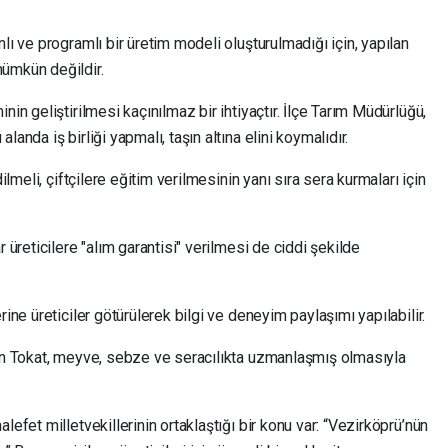
lı ve programlı bir üretim modeli oluşturulmadığı için, yapılan
ümkün değildir.
nin geliştirilmesi kaçınılmaz bir ihtiyaçtır. İlçe Tarım Müdürlüğü,
anda iş birliği yapmalı, taşın altına elini koymalıdır.
ilmeli, çiftçilere eğitim verilmesinin yanı sıra sera kurmaları için
 üreticilere "alım garantisi" verilmesi de ciddi şekilde
rine üreticiler götürülerek bilgi ve deneyim paylaşımı yapılabilir.
lan Tokat, meyve, sebze ve seracılıkta uzmanlaşmış olmasıyla
lefet milletvekillerinin ortaklaştığı bir konu var: “Vezirköprü’nün