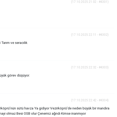
(17.10.2025 21:02 - #4301)
(17.10.2025 22:11 - #4302)
Tarım ve seracılık
(17.10.2025 22:32 - #4303)
üyük görev düşüyor.
(17.10.2025 22:42 - #4304)
zirköprü’nün sütü havza Ya gidiyor Vezirköprü’de neden büyük bir mandıra
nayi olmaz Besi OSB olur Çenemiz ağrıdı Kimse inanmıyor