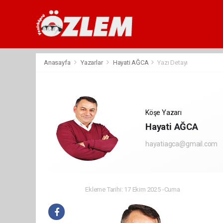
Anasayfa
Yazarlar
Hayati AĞCA
Yazı Detayı
Köşe Yazarı
Hayati AĞCA
hayatiagca@gmail.com
Ekleme Tarihi: 17 Ekim 2025 -Cuma