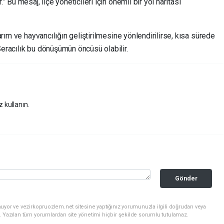
” Bu mesaj, ilçe yöneticileri için önemli bir yol haritası
tarım ve hayvancılığın geliştirilmesine yönlendirilirse, kısa sürede
Seracılık bu dönüşümün öncüsü olabilir.
z kullanın.
Gönder
uyor ve vezirkopruozlem.net sitesine yaptığınız yorumunuzla ilgili doğrudan veya
. Yazılan tüm yorumlardan site yönetimi hiçbir şekilde sorumlu tutulamaz.