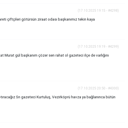
(17.10.2025 19:15 - #4298)
areti çiftçileri götürsün ziraat odası başkanımız tekin kaya
(17.10.2025 19:19 - #4299)
t Murat gül başkanım çözer sen rahat ol gazeteci ilçe de varlığını
(17.10.2025 20:50 - #4300)
ptıracağız Sn gazeteci Kurtuluş, Vezirköprü havza ya bağlanınca bütün