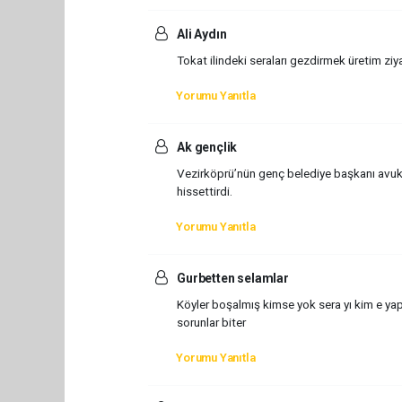
Ali Aydın
Tokat ilindeki seraları gezdirmek üretim ziy
Yorumu Yanıtla
Ak gençlik
Vezirköprü’nün genç belediye başkanı avuka
hissettirdi.
Yorumu Yanıtla
Gurbetten selamlar
Köyler boşalmış kimse yok sera yı kim e ya
sorunlar biter
Yorumu Yanıtla