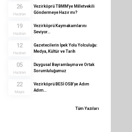
26
Vezirköprü TBMM’ye Milletvekili
Göndermeye Hazır mı?
Haziran
19
Vezirköprü Kaymakamlarını
Seviyor…
Haziran
12
Gazetecilerin İpek Yolu Yolculuğu:
Medya, Kültür ve Tarih
Haziran
05
Duygusal Bayramlaşma ve Ortak
Sorumluluğumuz
Haziran
22
Vezirköprü BESİ OSB’ye Adım
Adım…
Mayıs
Tüm Yazıları