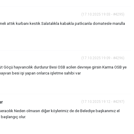
(17.10.2025 19:03 - #4295)
emeli attık kurbanı kestik Salatalıkla kabakla patlıcanla domatesle marulla
(17.10.2025 19:09 - #4296)
üt Göçü hayvancılık durdurur Besi OSB acilen devreye girsin Karma OSB ye
ayvan besi işi yapan onlarca işletme sahibi var
ur
(17.10.2025 19:12 - #4297)
racılık Neden olmasın diğer köylerimiz de de Belediye başkanımız el
 başlangıç olur.