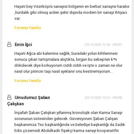
Hayati bey Vezirköprü sanayisi bölgenin en berbat sanayisi harabe
,hurdalık gibi olmuş acilen şehir dışında modern bir sanayi ihtiyacı
var.
Yorumu Yanıtla
Emin İğci
(25.10.2025 13:06 - #4337)
Hayati Ağca abi kalemine sağlık, buradaki yolun kilitlenmesi
sonucu çıkan tartışmalara alıştıkta, birgün bu sebepten k*n
dökülecek diye korkuyorum ciddi ciddi ve işte o zaman ne olur
nasıl olur pirincin taşı nasıl ayıklanır onu kestiremiyorum...
Yorumu Yanıtla
Umudumuz Şaban
(25.10.2025 16:56 - #4338)
Çalışkan
İnşallah Şaban Çalışkan yıllanmış kronolojik olan Karma Sanayi
sorununun üstesinden gelecek. Güveniyorum Şaban Çalışan
başkanımıza Tso başkanlığında ve belediye başkanlığı da Sadık
Edis çözemedi Abdulkadir fişekçi karma sanayi kooperatifin