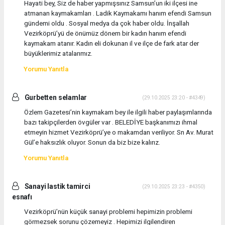
Hayati bey, Siz de haber yapmışsınız Samsun’un iki ilçesi ine
atmanan kaymakamları . Ladik Kaymakamı hanım efendi Samsun
gündemi oldu . Sosyal medya da çok haber oldu. İnşallah
Vezirköprü’yü de önümüz dönem bir kadın hanım efendi
kaymakam atanır. Kadın eli dokunan il ve ilçe de fark atar der
büyüklerimiz atalarımız.
Yorumu Yanıtla
Gurbetten selamlar
(29.10.2025 23:20 - #4349)
Özlem Gazetesi’nin kaymakam bey ile ilgili haber paylaşımlarında
bazı takipçilerden övgüler var . BELEDİYE başkanımızı ihmal
etmeyin hizmet Vezirköprü’ye o makamdan veriliyor. Sn Av. Murat
Gül’e haksızlık oluyor. Sonun da biz bize kalırız.
Yorumu Yanıtla
Sanayi lastik tamirci
(29.10.2025 23:23 - #4350)
esnafı
Vezirköprü’nün küçük sanayi problemi hepimizin problemi
görmezsek sorunu çözemeyiz . Hepimizi ilgilendiren