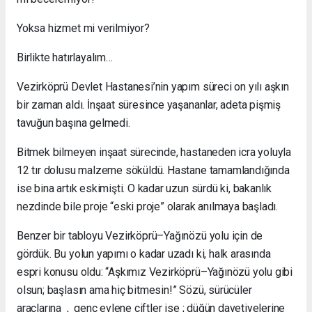
Yoksa hizmet mi verilmiyor?
Birlikte hatırlayalım…
Vezirköprü Devlet Hastanesi’nin yapım süreci on yılı aşkın
bir zaman aldı. İnşaat süresince yaşananlar, adeta pişmiş
tavuğun başına gelmedi.
Bitmek bilmeyen inşaat sürecinde, hastaneden icra yoluyla
12 tır dolusu malzeme söküldü. Hastane tamamlandığında
ise bina artık eskimişti. O kadar uzun sürdü ki, bakanlık
nezdinde bile proje “eski proje” olarak anılmaya başladı.
Benzer bir tabloyu Vezirköprü–Yağınözü yolu için de
gördük. Bu yolun yapımı o kadar uzadı ki, halk arasında
espri konusu oldu: “Aşkımız Vezirköprü–Yağınözü yolu gibi
olsun; başlasın ama hiç bitmesin!” Sözü, sürücüler
araçlarına , genç evlene çiftler ise ; düğün davetiyelerine