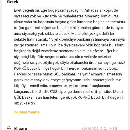
Gerek
Evet değerli bir. Eğe büğe yazmayacağım. Arkadaslar köprüde
siyasetçi yok ne iktidarda ne muhalefette. Siyasetçi kim olursa
olsun yahu bu köprünün başına gelen kimsenin başına gelmemiştir
doğru gazeteci sağolsun bazi önemli konuları gündemde tutuyor
ama siyasetçi yok dikkate alacak. Muhalefet yok şiddetli bir
şekilde hatırlatacak. 15 yılık belediye başkanı yatırımciya parasıyla
yer göstermedi ama 15 yil beldiye başkani oldu köprüde bu sıkıntı
başkanda değil zincirleme secmende ve muhalefette. Eğer bir
siyasetçi köprüde seçmeni arkasına alır o yetkiyle ceketini
düğmelerse, yok böyle yok şöyle birahaneler üretirse hayır gelmez!
KÖPRÜ büyük bir ilçe küçük bir il nerden bakarsan sonuc boş...
Herkesi bilhassa Murat GÜL başkanı, insiyatif almaya hizmet için
gerekirse masayi devirmeye çağırıyorum. Yahu siyasetçiler biraz
köprüyü temsil edin; amasya şeker kooperatif başkanının
karşısında bile Sadik EDIS elpençe durdu rezil etti, şimdide Murat
GÜL baskan aynı hamleler... gerek yok KÖPRÜ büyük bir il değerini
siz yükseltin !
Yorumu Yanıtla
Bi çare
(26.10.2025 19:02 - #4345)