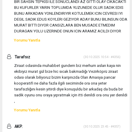
BIR SAHSIN TEPKISI ILE SONUCLANDI AZ GITTI OLAY CIKACAKTI
BU KUFURLER YARIN TOPLUMDA YUZUNEDE OLUR SADIK EDIS
BUNU ARKADAN YONLENDIRIYIR KOTULEMEK ICIN CEVRESI IYI
DEGIL SADIK EDUS KOYLERI GEZIYOR ADAY BUNU BILINSUN ODA
MURAT BITTI DIYOR CANSIZLARA BEN MUSADE ETMEDIM
DURAGAN YOLU UZERINDE ONUN ICIN ARAMIZ ACILDI DIYOR
Yorumu Yanıtla
Tarafsız
(30.10.2025 10:54 - #4356)
Ziraat odasinda muhabbet gundem biz merhum aslan kaya nin
ekibiyiz murat gül bize hic sıcak bakmadığı Vezirköprü ziraat
odası olarak biliyoruz bizim karşınızda Olan Amasya pancar
kooperatifi ne daha fazla ilgili seciminde ora ona yeter
tarafsızlığını kesin yitirdi diye konuşuldu bir arkadaş da buda bir
sadik oyunu onu oraya yıpratmak için itti denildi ora onu yer denildi
,
Yorumu Yanıtla
AKP.
(30.10.2025 23:45 - #4357)