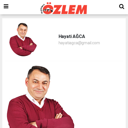
Hayati AĞCA
hayatiagca@gmail.com