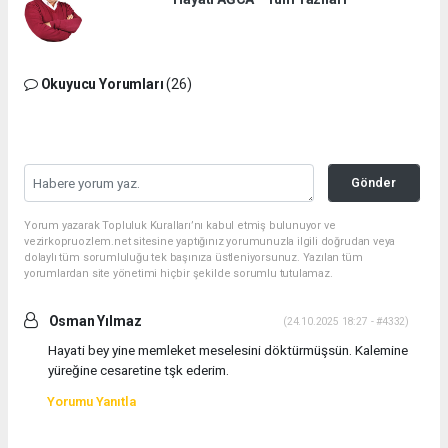
Okuyucu Yorumları
(26)
Gönder
Yorum yazarak Topluluk Kuralları’nı kabul etmiş bulunuyor ve
vezirkopruozlem.net sitesine yaptığınız yorumunuzla ilgili doğrudan veya
dolaylı tüm sorumluluğu tek başınıza üstleniyorsunuz. Yazılan tüm
yorumlardan site yönetimi hiçbir şekilde sorumlu tutulamaz.
Osman Yılmaz
(24.10.2025 18:27 - #4332)
Hayati bey yine memleket meselesini döktürmüşsün. Kalemine
yüreğine cesaretine tşk ederim.
Yorumu Yanıtla