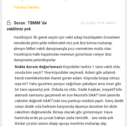
Yorumu Yanıtla
Sorun : TBMM ‘de
(25.10.2025 19:03 - #4341)
vekilimiz yok
Vezirköprü’ ilk genel seçim için vekil adayı hazırlayalım Sorunların
temelinde yirmi yıldır milletvekili miz yok Bizi kimse muhatap
almıyor Millet vekili danışmanıyla poz vermekten mutlu olan
Vezirköprü halkı hayatından memnun görüntüsü veriyor. Bizi
danışmanla yetindiriyorlar
Nokta durum değerlemesi
Köprülüler tarihte 1 tane vekili oldu
onuda kim seçti? Yine köprülüler seçmedi. Adam gibi adamdı
kendi memleketinden ihanet gören adam. Köprüde birşey olmaz
niye mi? Yahu gazeteci yazıyor sağolsun çabalıyor ama onun gibi
bir tane siyasetçi yok. Olduda ne oldu. Sadık başkan, insiyatif bile
alamadı samsunu geçemedi en son Mustafa SAAT'cinin yaninda
ceketini düğmeli SAAT'cide onu pankop müdürü yapti. Genç dedik
cesur dedik oda herkesin karşısında elpençe dururken bir elide
ceketinin düğmesinde. Birsey olacak gibi görünmüyor. Hava
hanimda evde ya çocuk bakiyo yada temizlik... ses seda yok.
iktidar çözüm süreci deyip apoyu mecliste muhatap alıp