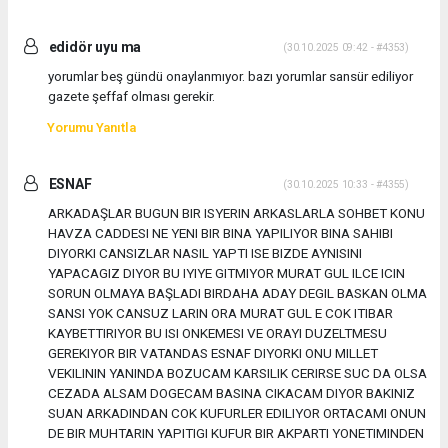
edidör uyu ma
(30.10.2025 09:42 - #4353)
yorumlar beş gündü onaylanmıyor. bazı yorumlar sansür ediliyor
gazete şeffaf olması gerekir.
Yorumu Yanıtla
ESNAF
(30.10.2025 10:33 - #4355)
ARKADAŞLAR BUGUN BIR ISYERIN ARKASLARLA SOHBET KONU
HAVZA CADDESI NE YENI BIR BINA YAPILIYOR BINA SAHIBI
DIYORKI CANSIZLAR NASIL YAPTI ISE BIZDE AYNISINI
YAPACAGIZ DIYOR BU IYIYE GITMIYOR MURAT GUL ILCE ICIN
SORUN OLMAYA BAŞLADI BIRDAHA ADAY DEGIL BASKAN OLMA
SANSI YOK CANSUZ LARIN ORA MURAT GUL E COK ITIBAR
KAYBETTIRIYOR BU ISI ONKEMESI VE ORAYI DUZELTMESU
GEREKIYOR BIR VATANDAS ESNAF DIYORKI ONU MILLET
VEKILININ YANINDA BOZUCAM KARSILIK CERIRSE SUC DA OLSA
CEZADA ALSAM DOGECAM BASINA CIKACAM DIYOR BAKINIZ
SUAN ARKADINDAN COK KUFURLER EDILIYOR ORTACAMI ONUN
DE BIR MUHTARIN YAPITIGI KUFUR BIR AKPARTI YONETIMINDEN