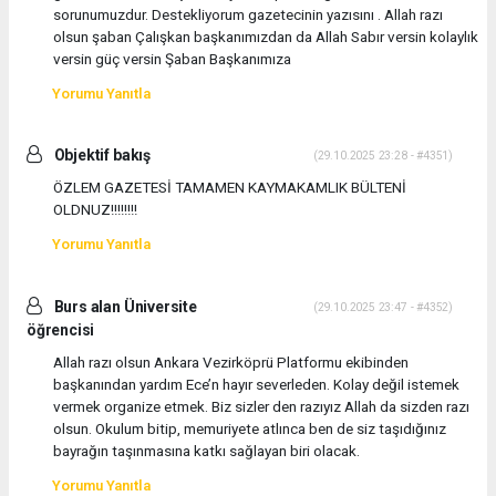
sorunumuzdur. Destekliyorum gazetecinin yazısını . Allah razı
olsun şaban Çalışkan başkanımızdan da Allah Sabır versin kolaylık
versin güç versin Şaban Başkanımıza
Yorumu Yanıtla
Objektif bakış
(29.10.2025 23:28 - #4351)
ÖZLEM GAZETESİ TAMAMEN KAYMAKAMLIK BÜLTENİ
OLDNUZ!!!!!!!!
Yorumu Yanıtla
Burs alan Üniversite
(29.10.2025 23:47 - #4352)
öğrencisi
Allah razı olsun Ankara Vezirköprü Platformu ekibinden
başkanından yardım Ece’n hayır severleden. Kolay değil istemek
vermek organize etmek. Biz sizler den razıyız Allah da sizden razı
olsun. Okulum bitip, memuriyete atlınca ben de siz taşıdığınız
bayrağın taşınmasına katkı sağlayan biri olacak.
Yorumu Yanıtla