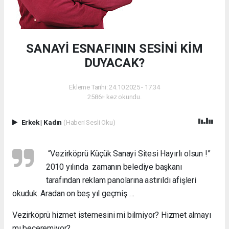
SANAYİ ESNAFININ SESİNİ KİM
DUYACAK?
Ekleme Tarihi: 24.10.2025 - 17:34
2586+ kez okundu.
Erkek
|
Kadın
(Haberi Sesli Oku)
“Vezirköprü Küçük Sanayi Sitesi Hayırlı olsun !”
2010 yılında zamanın belediye başkanı
tarafından reklam panolarına astırıldı afişleri
okuduk. Aradan on beş yıl geçmiş …
Vezirköprü hizmet istemesini mi bilmiyor? Hizmet almayı
mı beceremiyor?