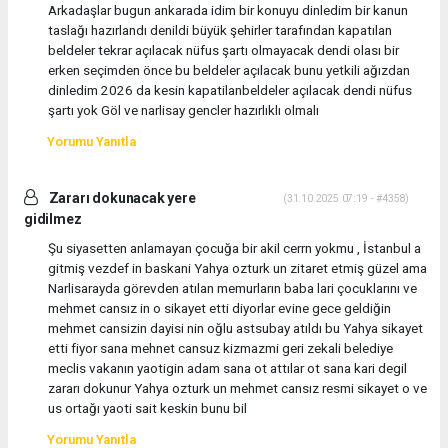
Arkadaşlar bugun ankarada idim bir konuyu dinledim bir kanun
taslağı hazırlandı denildi büyük şehirler tarafından kapatılan
beldeler tekrar açılacak nüfus şartı olmayacak dendi olası bir
erken seçimden önce bu beldeler açılacak bunu yetkili ağızdan
dinledim 2026 da kesin kapatilanbeldeler açılacak dendi nüfus
şartı yok Göl ve narlisay gencler hazırlıklı olmalı
Yorumu Yanıtla
Zararı dokunacak yere
(31.10.2025 07:19 - #4358)
gidilmez
Şu siyasetten anlamayan çocuğa bir akil cerrn yokmu , İstanbul a
gitmiş vezdef in baskani Yahya ozturk un zitaret etmiş güzel ama
Narlisarayda görevden atılan memurların baba lari çocuklarını ve
mehmet cansız in o sikayet etti diyorlar evine gece geldiğin
mehmet cansizin dayisi nin oğlu astsubay atıldı bu Yahya sikayet
etti fiyor sana mehnet cansuz kizmazmi geri zekali belediye
meclis vakanın yaotigin adam sana ot attılar ot sana kari degil
zararı dokunur Yahya ozturk un mehmet cansız resmi sikayet o ve
us ortağı yaoti sait keskin bunu bil
Yorumu Yanıtla