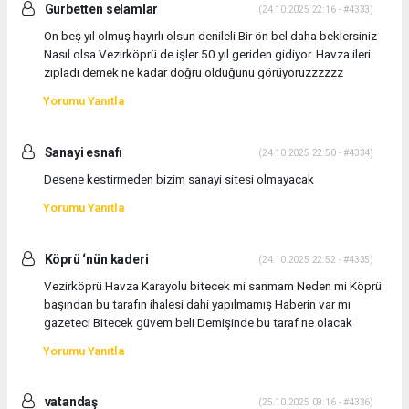
Gurbetten selamlar
(24.10.2025 22:16 - #4333)
On beş yıl olmuş hayırlı olsun denileli Bir ön bel daha beklersiniz
Nasıl olsa Vezirköprü de işler 50 yıl geriden gidiyor. Havza ileri
zıpladı demek ne kadar doğru olduğunu görüyoruzzzzzz
Yorumu Yanıtla
Sanayi esnafı
(24.10.2025 22:50 - #4334)
Desene kestirmeden bizim sanayi sitesi olmayacak
Yorumu Yanıtla
Köprü ‘nün kaderi
(24.10.2025 22:52 - #4335)
Vezirköprü Havza Karayolu bitecek mi sanmam Neden mi Köprü
başından bu tarafın ihalesi dahi yapılmamış Haberin var mı
gazeteci Bitecek güvem beli Demişinde bu taraf ne olacak
Yorumu Yanıtla
vatandaş
(25.10.2025 09:16 - #4336)