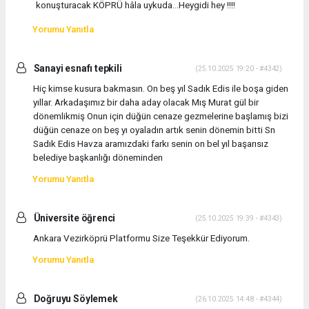
konuşturacak KÖPRÜ hâla uykuda...Heygidi hey !!!!
Yorumu Yanıtla
Sanayi esnafı tepkili
(25.10.2025 19:20 - #4342)
Hiç kimse kusura bakmasın. On beş yıl Sadık Edis ile boşa giden
yıllar. Arkadaşımız bir daha aday olacak Mış Murat gül bir
dönemlikmiş Onun için düğün cenaze gezmelerine başlamış bizi
düğün cenaze on beş yı oyaladın artık senin dönemin bitti Sn
Sadık Edis Havza aramızdaki farkı senin on bel yıl başarısız
belediye başkanlığı döneminden
Yorumu Yanıtla
Üniversite öğrenci
(25.10.2025 19:39 - #4343)
Ankara Vezirköprü Platformu Size Teşekkür Ediyorum.
Yorumu Yanıtla
Doğruyu Söylemek
(26.10.2025 14:48 - #4344)