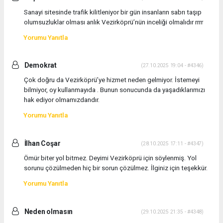
Sanayi sitesinde trafik kilitleniyor bir gün insanların sabrı taşıp
olumsuzluklar olması anlık Vezirköprü’nün inceliği olmalıdır rrrr
Yorumu Yanıtla
Demokrat
(27.10.2025 19:04 - #4346)
Çok doğru da Vezirköprü’ye hizmet neden gelmiyor. İstemeyi
bilmiyor, oy kullanmayıda . Bunun sonucunda da yaşadıklarımızı
hak ediyor olmamızdandır.
Yorumu Yanıtla
İlhan Coşar
(28.10.2025 17:11 - #4347)
Ömür biter yol bitmez. Deyimi Vezirköprü için söylenmiş. Yol
sorunu çözülmeden hiç bir sorun çözülmez. İlginiz için teşekkür.
Yorumu Yanıtla
Neden olmasın
(29.10.2025 21:35 - #4348)