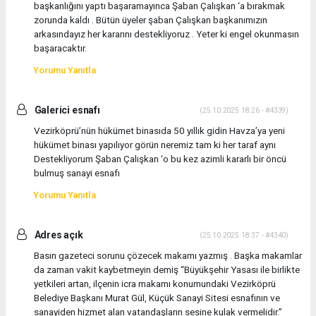
başkanlığını yaptı başaramayınca Şaban Çalışkan ‘a bırakmak
zorunda kaldı . Bütün üyeler şaban Çalışkan başkanımızın
arkasındayız her kararını destekliyoruz . Yeter ki engel okunmasın
başaracaktır.
Yorumu Yanıtla
Galerici esnafı
(25.10.2025 18:26 - #4339)
Vezirköprü’nün hükümet binasıda 50 yıllık gidin Havza’ya yeni
hükümet binası yapılıyor görün neremiz tam ki her taraf aynı
Destekliyorum Şaban Çalışkan ‘o bu kez azimli kararlı bir öncü
bulmuş sanayi esnafı
Yorumu Yanıtla
Adres açık
(25.10.2025 18:37 - #4340)
Basın gazeteci sorunu çözecek makamı yazmış . Başka makamlar
da zaman vakit kaybetmeyin demiş “Büyükşehir Yasası ile birlikte
yetkileri artan, ilçenin icra makamı konumundaki Vezirköprü
Belediye Başkanı Murat Gül, Küçük Sanayi Sitesi esnafının ve
sanayiden hizmet alan vatandaşların sesine kulak vermelidir.”