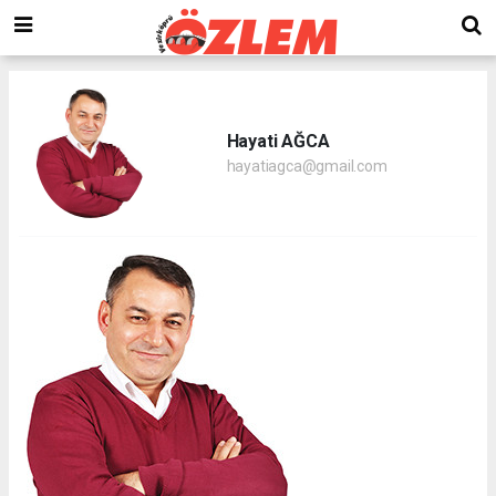
Hayati AĞCA
hayatiagca@gmail.com