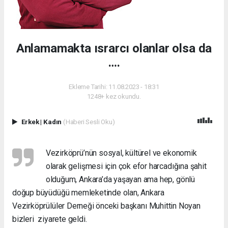
Anlamamakta ısrarcı olanlar olsa da
….
Ekleme Tarihi: 11.08.2023 - 18:31
1248+ kez okundu.
Erkek
|
Kadın
(Haberi Sesli Oku)
Vezirköprü’nün sosyal, kültürel ve ekonomik
olarak gelişmesi için çok efor harcadığına şahit
olduğum, Ankara’da yaşayan ama hep, gönlü
doğup büyüdüğü memleketinde olan, Ankara
Vezirköprülüler Derneği önceki başkanı Muhittin Noyan
bizleri ziyarete geldi.