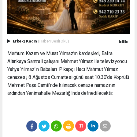
Erkek
|
Kadın
(Haberi Sesli Oku)
Merhum Kazım ve Murat Yılmaz’ın kardeşleri, Bafra
Altınkaya Santrali çalışanı Mehmet Yılmaz ile televizyoncu
Yahya Yılmaz’ın Babaları Pikapçı Hacı Mahmut Yılmaz
cenazesi, 8 Ağustos Cumartesi günü saat 10.30’da Köprülü
Mehmet Paşa Camii’nde kılınacak cenaze namazının
ardından Yenimahalle Mezarlığı’nda defnedilecektir.