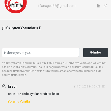
irfanagca55@gmail.com
Okuyucu Yorumları
(1)
Gönder
Yorum yazarak Topluluk Kuralları’nı kabul etmiş bulunuyor ve vezirkopruozlem.net
sitesine yaptığınız yorumunuzla ilgili doğrudan veya dolaylı tüm sorumluluğu tek
başınıza üstleniyorsunuz. Yazılan tüm yorumlardan site yönetimi hiçbir şekilde
sorumlu tutulamaz.
kredi
(14.01.2026 14:30 - #8183)
onun kaz ekibi ayarlar kredileri felan
Yorumu Yanıtla