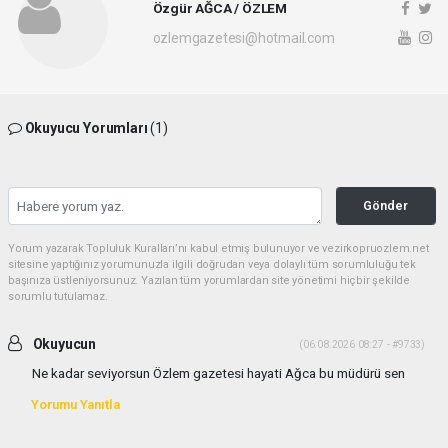
Özgür AĞCA / ÖZLEM
ozlemgazetesi@hotmail.com
Okuyucu Yorumları
(1)
Gönder
Yorum yazarak Topluluk Kuralları’nı kabul etmiş bulunuyor ve vezirkopruozlem.net
sitesine yaptığınız yorumunuzla ilgili doğrudan veya dolaylı tüm sorumluluğu tek
başınıza üstleniyorsunuz. Yazılan tüm yorumlardan site yönetimi hiçbir şekilde
sorumlu tutulamaz.
Okuyucun
(06.08.2026 08:27 - #9733)
Ne kadar seviyorsun Özlem gazetesi hayati Ağca bu müdürü sen
Yorumu Yanıtla