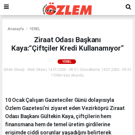
Anasayfa
YEREL
Ziraat Odası Başkanı
Kaya:“Çiftçiler Kredi Kullanamıyor”
YEREL
(Web Sitesi) - Web Sitesi | 14.01.2026 - 09:51, Güncelleme: 14.01.2026 - 09:51
11096+ kez okundu.
10 Ocak Çalışan Gazeteciler Günü dolayısıyla
Özlem Gazetesi’ni ziyaret eden Vezirköprü Ziraat
Odası Başkanı Gültekin Kaya, çiftçilerin hem
finansmana hem de temel üretim girdilerine
erişimde ciddi sorunlar yaşadığını belirterek