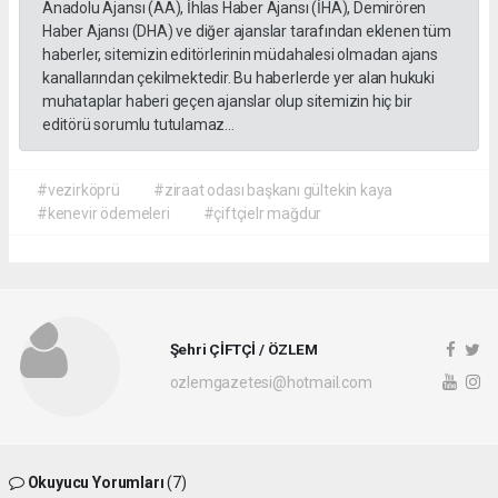
Anadolu Ajansı (AA), İhlas Haber Ajansı (İHA), Demirören
Haber Ajansı (DHA) ve diğer ajanslar tarafından eklenen tüm
haberler, sitemizin editörlerinin müdahalesi olmadan ajans
kanallarından çekilmektedir. Bu haberlerde yer alan hukuki
muhataplar haberi geçen ajanslar olup sitemizin hiç bir
editörü sorumlu tutulamaz...
#vezirköprü
#ziraat odası başkanı gültekin kaya
#kenevir ödemeleri
#çiftçielr mağdur
Şehri ÇİFTÇİ / ÖZLEM
ozlemgazetesi@hotmail.com
Okuyucu Yorumları
(7)