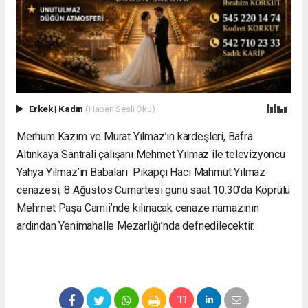
Erkek
|
Kadın
(Haberi Sesli Oku)
Merhum Kazım ve Murat Yılmaz’ın kardeşleri, Bafra
Altınkaya Santrali çalışanı Mehmet Yılmaz ile televizyoncu
Yahya Yılmaz’ın Babaları Pikapçı Hacı Mahmut Yılmaz
cenazesi, 8 Ağustos Cumartesi günü saat 10.30’da Köprülü
Mehmet Paşa Camii’nde kılınacak cenaze namazının
ardından Yenimahalle Mezarlığı’nda defnedilecektir.