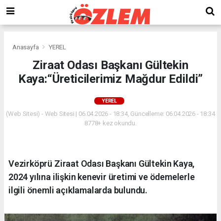
Anasayfa
YEREL
Ziraat Odası Başkanı Gültekin
Kaya:“Üreticilerimiz Mağdur Edildi”
YEREL
(Web Sitesi) - Web Sitesi | 06.04.2026 - 18:34, Güncelleme: 06.04.2026 - 18:34
8778+ kez okundu.
Vezirköprü Ziraat Odası Başkanı Gültekin Kaya,
2024 yılına ilişkin kenevir üretimi ve ödemelerle
ilgili önemli açıklamalarda bulundu.