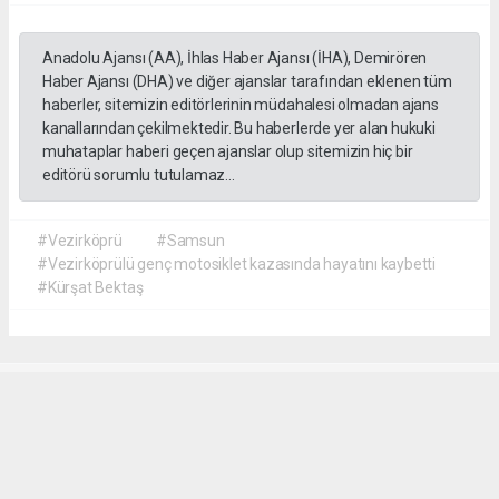
Anadolu Ajansı (AA), İhlas Haber Ajansı (İHA), Demirören
Haber Ajansı (DHA) ve diğer ajanslar tarafından eklenen tüm
haberler, sitemizin editörlerinin müdahalesi olmadan ajans
kanallarından çekilmektedir. Bu haberlerde yer alan hukuki
muhataplar haberi geçen ajanslar olup sitemizin hiç bir
editörü sorumlu tutulamaz...
#Vezirköprü
#Samsun
#Vezirköprülü genç motosiklet kazasında hayatını kaybetti
#Kürşat Bektaş
İrfan AĞCA
irfanagca55@gmail.com