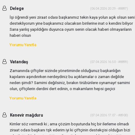
Delege
(06.04.2026 20:29 - #8897)
İşi öğrendi yeni ziraat odası başkanımız tekin kaya yolun açık olsun seni
destekliyorum yine başkanımız olacaksın birilerine inat o kendini biliyor
Sana yanlış yapıldığını duyunca oyum senin olacak haberi olmayanların
haberi olsun
Yorumu Yanıtla
Vatandaş
(07.04.2026 16:50 - #8899)
Zamanında çiftçiler sizinde yönetiminde olduğunuz başkanlığın
kapılarını aşındırırken nerdeydiniz bu açıklamalar o zaman değilde
neden şimdi? Samimi değilsiniz, bırakın tirübünlere oynamayı! samimi
olun, çiftçilerin derdini dert edinin, o makamların hepsi geçici
Yorumu Yanıtla
Kenevir mağduru
(07.04.2026 17:07 - #8900)
Kimler söz vermedi ki ; ama çözüm boyutunda hiç bir ilerleme olmadı
ziraat odası başkanı tşk ederim iyi ki çiftçinin destekçisi olduğun bizi