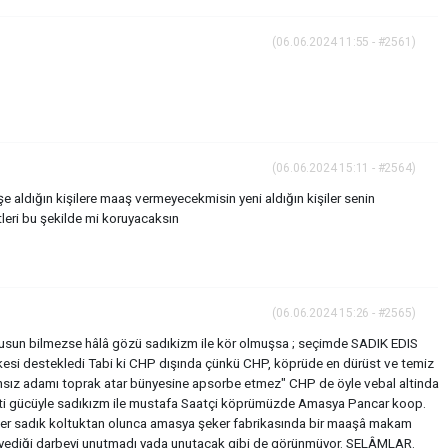
(06.06.2024 11:55 - #2561)
(06.06.2024 15:11 - #2564)
şe aldığın kişilere maaş vermeyecekmisin yeni aldığın kişiler senin
tleri bu şekilde mi koruyacaksın
(06.06.2024 15:26 - #2565)
okusun bilmezse hâlâ gözü sadıkizm ile kör olmuşsa ; seçimde SADIK EDIS
rkesi destekledi Tabi ki CHP dışında çünkü CHP, köprüde en dürüst ve temiz
ansız adamı toprak atar bünyesine apsorbe etmez" CHP de öyle vebal altinda
rti gücüyle sadıkızm ile mustafa Saatçi köprümüzde Amasya Pancar koop.
ader sadık koltuktan olunca amasya şeker fabrikasında bir maaşâ makam
la yediği darbeyi unutmadı yada unutacak gibi de görünmüyor. SELÂMLAR.