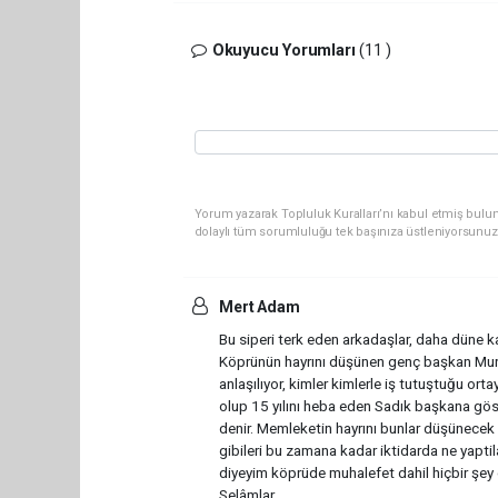
Okuyucu Yorumları
(11 )
Yorum yazarak Topluluk Kuralları’nı kabul etmiş bulun
dolaylı tüm sorumluluğu tek başınıza üstleniyorsunuz
Mert Adam
Bu siperi terk eden arkadaşlar, daha düne k
Köprünün hayrını düşünen genç başkan Murat
anlaşılıyor, kimler kimlerle iş tutuştuğu ort
olup 15 yılını heba eden Sadık başkana gö
denir. Memleketin hayrını bunlar düşünecek
gibileri bu zamana kadar iktidarda ne yapti
diyeyim köprüde muhalefet dahil hiçbir şey 
Selâmlar.