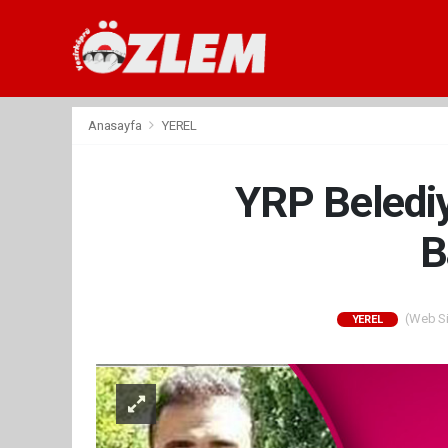
Anasayfa
YEREL
YRP Belediy
B
(Web Sit
YEREL