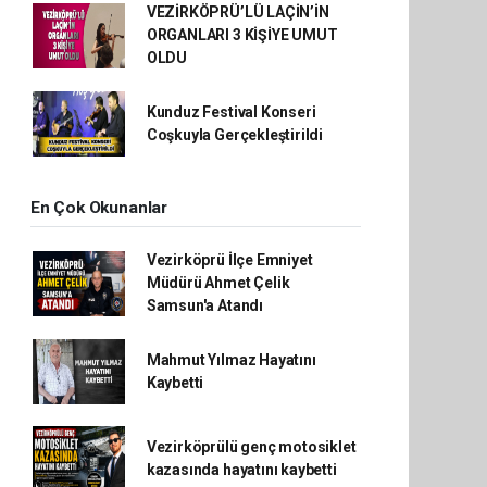
VEZİRKÖPRÜ’LÜ LAÇİN’İN
ORGANLARI 3 KİŞİYE UMUT
OLDU
Kunduz Festival Konseri
Coşkuyla Gerçekleştirildi
En Çok Okunanlar
Vezirköprü İlçe Emniyet
Müdürü Ahmet Çelik
Samsun'a Atandı
Mahmut Yılmaz Hayatını
Kaybetti
Vezirköprülü genç motosiklet
kazasında hayatını kaybetti