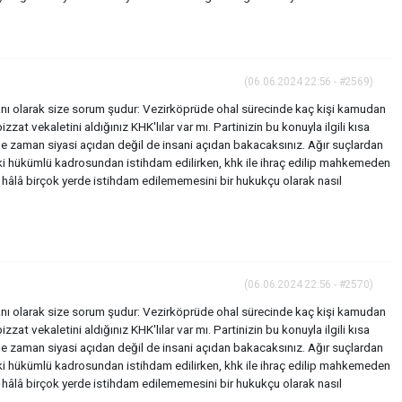
(06.06.2024 22:56 - #2569)
nı olarak size sorum şudur: Vezirköprüde ohal sürecinde kaç kişi kamudan
bizzat vekaletini aldığınız KHK'lılar var mı. Partinizin bu konuyla ilgili kısa
ne zaman siyasi açıdan değil de insani açıdan bakacaksınız. Ağır suçlardan
i hükümlü kadrosundan istihdam edilirken, khk ile ihraç edilip mahkemeden
e hâlâ birçok yerde istihdam edilememesini bir hukukçu olarak nasıl
(06.06.2024 22:56 - #2570)
nı olarak size sorum şudur: Vezirköprüde ohal sürecinde kaç kişi kamudan
bizzat vekaletini aldığınız KHK'lılar var mı. Partinizin bu konuyla ilgili kısa
ne zaman siyasi açıdan değil de insani açıdan bakacaksınız. Ağır suçlardan
i hükümlü kadrosundan istihdam edilirken, khk ile ihraç edilip mahkemeden
e hâlâ birçok yerde istihdam edilememesini bir hukukçu olarak nasıl