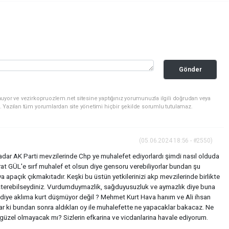
Gönder
uyor ve vezirkopruozlem.net sitesine yaptığınız yorumunuzla ilgili doğrudan veya
. Yazılan tüm yorumlardan site yönetimi hiçbir şekilde sorumlu tutulamaz.
(05.06.2024 18:56 - #2550)
adar AK Parti mevzilerinde Chp ye muhalefet ediyorlardı şimdi nasıl olduda
 GÜL'e sırf muhalef et olsun diye gensoru verebiliyorlar bundan şu
aya apaçık çıkmakıtadır. Keşki bu üstün yetkilerinizi akp mevzilerinde birlikte
sterebilseydiniz. Vurdumduymazlik, sağduyusuzluk ve aymazlık diye buna
 diye aklıma kurt düşmüyor değil ? Mehmet Kurt Hava hanım ve Ali ihsan
lar ki bundan sonra aldıkları oy ile muhalefette ne yapacaklar bakacaz. Ne
güzel olmayacak mı? Sizlerin efkarina ve vicdanlarina havale ediyorum.