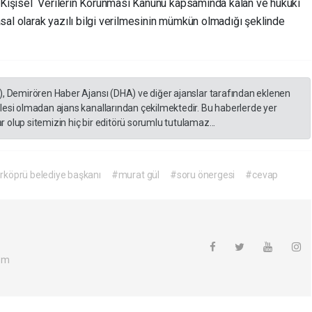
, Kişisel Verilerin Korunması Kanunu kapsamında kalan ve hukuki
sal olarak yazılı bilgi verilmesinin mümkün olmadığı şeklinde
), Demirören Haber Ajansı (DHA) ve diğer ajanslar tarafından eklenen
lesi olmadan ajans kanallarından çekilmektedir. Bu haberlerde yer
 olup sitemizin hiç bir editörü sorumlu tutulamaz...
rköprü belediye başkanı
#murat gül
#soru önergesi
#cevap
om