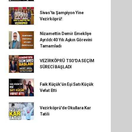
Sivas’ta Şampiyon Yine
Vezirköprü!
Nizamettin Demir Emekliye
Ayrıldı:40 Yılı Aşkın Görevini
Tamamladı
VEZİRKÖPRÜ TSO'DA SEÇİM
SÜRECİ BAŞLADI
Faik Küçük’ün Eşi Satı Küçük
Vefat Etti
Vezirköprü'de Okullara Kar
Tatili