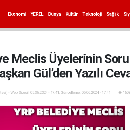
Ekonomi
YEREL
Dünya
Kültür
Teknoloji
Sağlık
Si
e Meclis Üyelerinin Sor
aşkan Gül’den Yazılı Cev
esi) - Web Sitesi | 05.06.2024 - 17:41, Güncelleme: 05.06.2024 - 17:41
1608