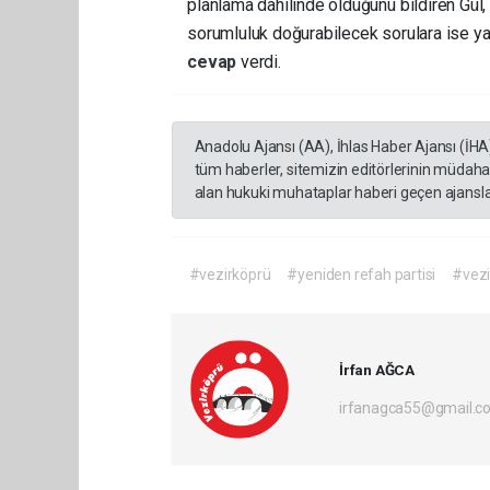
planlama dahilinde olduğunu bildiren Gül
sorumluluk doğurabilecek sorulara ise ya
cevap
verdi.
Anadolu Ajansı (AA), İhlas Haber Ajansı (İHA
tüm haberler, sitemizin editörlerinin müdaha
alan hukuki muhataplar haberi geçen ajanslar
#vezirköprü
#yeniden refah partisi
#vezi
İrfan AĞCA
irfanagca55@gmail.c