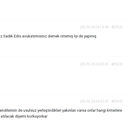
(05.06.2024 19:49 - #2552)
iz Sadık Edis avukatımısınız demek istemiş İyi de yapmış
(05.06.2024 20:01 - #2553)
(05.06.2024 22:07 - #2559)
ilerinin de usulsüz yerleştirdikleri yakınları varsa onlar hangi kriterlere
 atılacak diyemi korkuyorkar