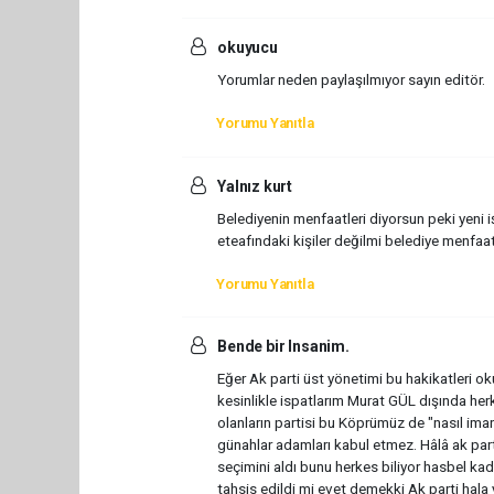
okuyucu
Yorumlar neden paylaşılmıyor sayın editör.
Yorumu Yanıtla
Yalnız kurt
Belediyenin menfaatleri diyorsun peki yeni i
eteafındaki kişiler değilmi belediye menfaa
Yorumu Yanıtla
Bende bir Insanim.
Eğer Ak parti üst yönetimi bu hakikatleri 
kesinlikle ispatlarım Murat GÜL dışında he
olanların partisi bu Köprümüz de "nasıl im
günahlar adamları kabul etmez. Hâlâ ak pa
seçimini aldı bunu herkes biliyor hasbel k
tahsis edildi mi evet demekki Ak parti ha