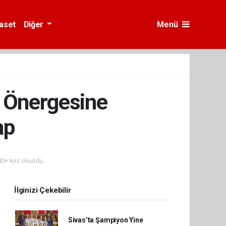
yaset
Diğer
Menü
u Önergesine
ap
0+ kez okundu.
İlginizi Çekebilir
Sivas’ta Şampiyon Yine