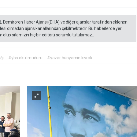
), Demirören Haber Ajansı (DHA) ve diğer ajanslar tarafından eklenen
lesi olmadan ajans kanallarından çekilmektedir. Bu haberlerde yer
 olup sitemizin hiç bir editörü sorumlu tutulamaz...
iği
#ybo okul müdürü
#yazar bünyamin kıvrak