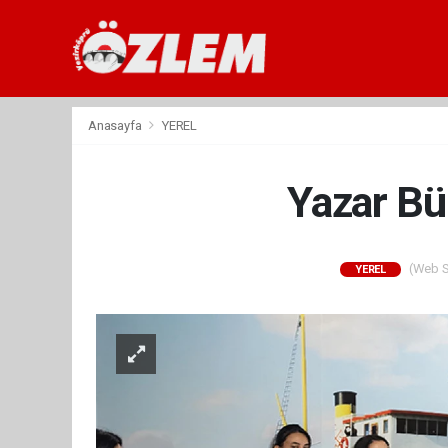
Anasayfa
YEREL
Yazar Bü
(Web Si
YEREL