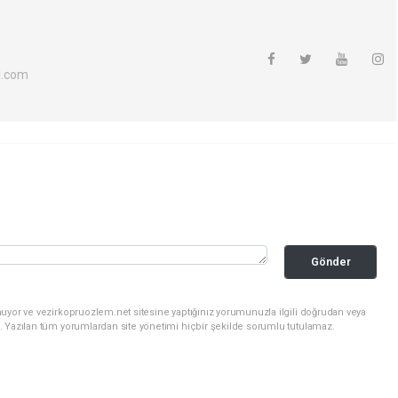
l.com
Gönder
uyor ve vezirkopruozlem.net sitesine yaptığınız yorumunuzla ilgili doğrudan veya
. Yazılan tüm yorumlardan site yönetimi hiçbir şekilde sorumlu tutulamaz.