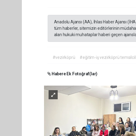
Anadolu Ajansı (AA), İhlas Haber Ajansı (İHA
tüm haberler, sitemizin editörlerinin müdaha
alan hukuki muhataplar haberi geçen ajanslar
#vezirköprü
#eğitim-iş vezirköprü temsilcil
Habere Ek Fotoğraf(lar)