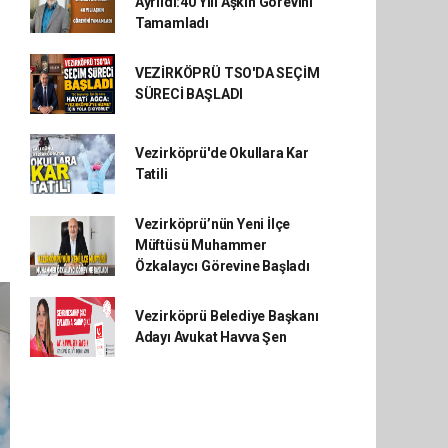
Ayrıldı:40 Yılı Aşkın Görevini
Tamamladı
VEZİRKÖPRÜ TSO'DA SEÇİM
SÜRECİ BAŞLADI
Vezirköprü'de Okullara Kar
Tatili
Vezirköprü’nün Yeni İlçe
Müftüsü Muhammer
Özkalaycı Görevine Başladı
Vezirköprü Belediye Başkanı
Adayı Avukat Havva Şen