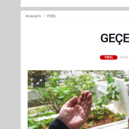
Anasayfa
YEREL
GEÇE
(Web S
YEREL