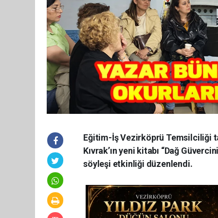
Eğitim-İş Vezirköprü Temsilciliği
Kıvrak’ın yeni kitabı “Dağ Güvercin
söyleşi etkinliği düzenlendi.