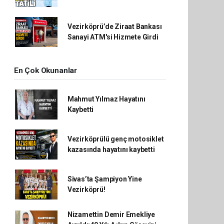
Vezirköprü’de Ziraat Bankası
Sanayi ATM'si Hizmete Girdi
En Çok Okunanlar
Mahmut Yılmaz Hayatını
Kaybetti
Vezirköprülü genç motosiklet
kazasında hayatını kaybetti
Sivas’ta Şampiyon Yine
Vezirköprü!
Nizamettin Demir Emekliye