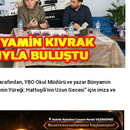
 tarafından, YBO Okul Müdürü ve yazar Bünyamin
inin Yüreği: Hattuşili'nin Uzun Gecesi” için imza ve