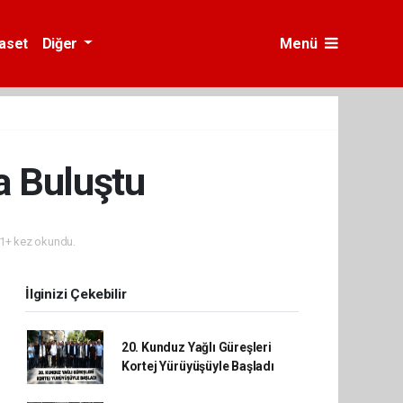
yaset
Diğer
Menü
a Buluştu
1+ kez okundu.
İlginizi Çekebilir
20. Kunduz Yağlı Güreşleri
Kortej Yürüyüşüyle Başladı