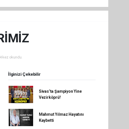
RİMİZ
4 kez okundu.
İlginizi Çekebilir
Sivas’ta Şampiyon Yine
Vezirköprü!
Mahmut Yılmaz Hayatını
Kaybetti