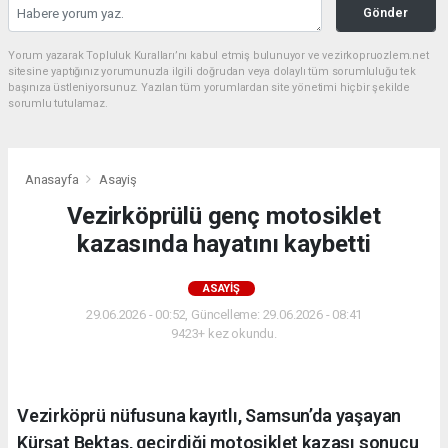
Gönder
Yorum yazarak Topluluk Kuralları’nı kabul etmiş bulunuyor ve vezirkopruozlem.net
sitesine yaptığınız yorumunuzla ilgili doğrudan veya dolaylı tüm sorumluluğu tek
başınıza üstleniyorsunuz. Yazılan tüm yorumlardan site yönetimi hiçbir şekilde
sorumlu tutulamaz.
Anasayfa
Asayiş
Vezirköprülü genç motosiklet
kazasında hayatını kaybetti
ASAYIŞ
29.06.2026 - 00:52, Güncelleme: 29.06.2026 - 08:41
9423+ kez okundu.
Vezirköprü nüfusuna kayıtlı, Samsun’da yaşayan
Kürşat Bektaş, geçirdiği motosiklet kazası sonucu