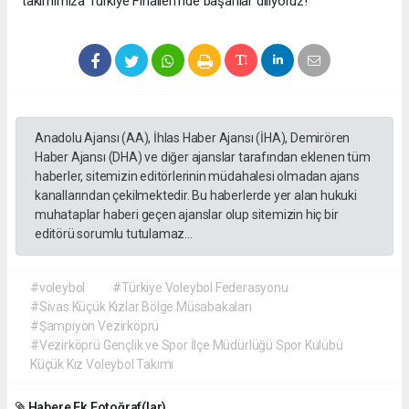
takımımıza Türkiye Finalleri’nde başarılar diliyoruz!
Anadolu Ajansı (AA), İhlas Haber Ajansı (İHA), Demirören
Haber Ajansı (DHA) ve diğer ajanslar tarafından eklenen tüm
haberler, sitemizin editörlerinin müdahalesi olmadan ajans
kanallarından çekilmektedir. Bu haberlerde yer alan hukuki
muhataplar haberi geçen ajanslar olup sitemizin hiç bir
editörü sorumlu tutulamaz...
#voleybol
#Türkiye Voleybol Federasyonu
#Sivas Küçük Kızlar Bölge Müsabakaları
#Şampiyon Vezirköprü
#Vezirköprü Gençlik ve Spor İlçe Müdürlüğü Spor Kulübü
Küçük Kız Voleybol Takımı
Habere Ek Fotoğraf(lar)