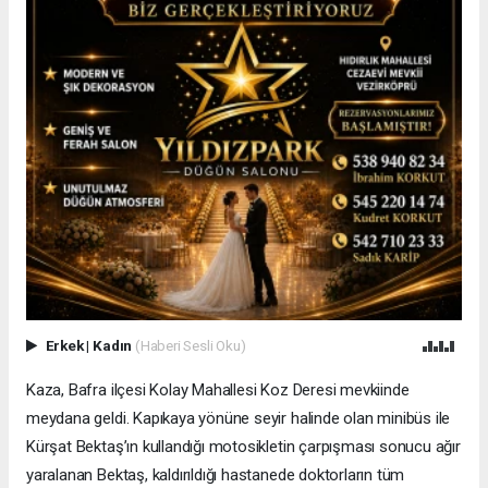
Erkek
|
Kadın
(Haberi Sesli Oku)
Kaza, Bafra ilçesi Kolay Mahallesi Koz Deresi mevkiinde
meydana geldi. Kapıkaya yönüne seyir halinde olan minibüs ile
Kürşat Bektaş’ın kullandığı motosikletin çarpışması sonucu ağır
yaralanan Bektaş, kaldırıldığı hastanede doktorların tüm