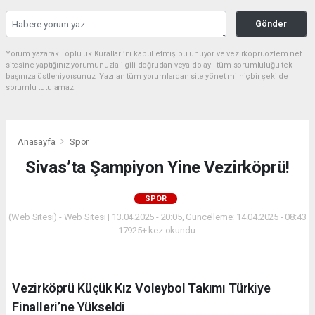
Gönder
Yorum yazarak Topluluk Kuralları’nı kabul etmiş bulunuyor ve vezirkopruozlem.net
sitesine yaptığınız yorumunuzla ilgili doğrudan veya dolaylı tüm sorumluluğu tek
başınıza üstleniyorsunuz. Yazılan tüm yorumlardan site yönetimi hiçbir şekilde
sorumlu tutulamaz.
Anasayfa
Spor
Sivas’ta Şampiyon Yine Vezirköprü!
SPOR
(Web Sitesi) - Web Sitesi | 13.04.2025 - 20:05, Güncelleme: 14.04.2025 - 08:43
17925+ kez okundu.
Vezirköprü Küçük Kız Voleybol Takımı Türkiye
Finalleri’ne Yükseldi