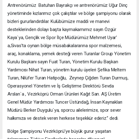
Antrenörümüz Batuhan Bayrakçı ve antrenörümüz Uğur Dinç
yönetiminde kızlarımız çok çalıştılar ve bölge şampiyonu olarak
bizleri gururlandırdılar. Kulübümüze maddi ve manevi
desteklerinden dolayı başta kaymakamımız sayın Özgür
Kaya`ya, Gençlik ve Spor İlçe Müdürümüz Mehmet Uyar’
a,Sivas’ta oynan bölge müsabakalararına spor malzemesi,
araç, konaklama, yemek desteği veren Turanlar Group Yönetim
Kurulu Başkanı sayın Fuat Turan, Yönetim Kurulu Başkan
Yardımcısı Nihat Turan, yönetim kurulu üyeleri Şefika Meltem
Turan, Nilüfer Turan Hatipoğlu, Zeynep Çiğden Turan Durmuş,
Operasyonel Yönetim ve İş Geliştirme Direktörü Sevda
Arslan`a , Vezirköprü Orman Ürünleri Kağıt San. AŞ Üretim
Genel Müdür Yardımcısı Tuncer Üstündağ, İnsan Kaynakları
Müdürü Berker Duygulu`ya, sporcu ailelerimize, spor sever
halkımıza ve destek veren herkese teşekkür ederiz.” dedi.
Bölge Şampiyonu Vezirköprü’ye büyük gurur yaşatan