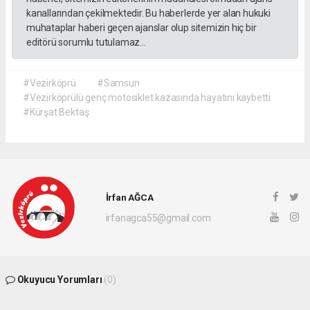
kanallarından çekilmektedir. Bu haberlerde yer alan hukuki
muhataplar haberi geçen ajanslar olup sitemizin hiç bir
editörü sorumlu tutulamaz...
#Vezirköprü
#Samsun
#Vezirköprülü genç motosiklet kazasında hayatını kaybetti
#Kürşat Bektaş
İrfan AĞCA
irfanagca55@gmail.com
Okuyucu Yorumları
(0)