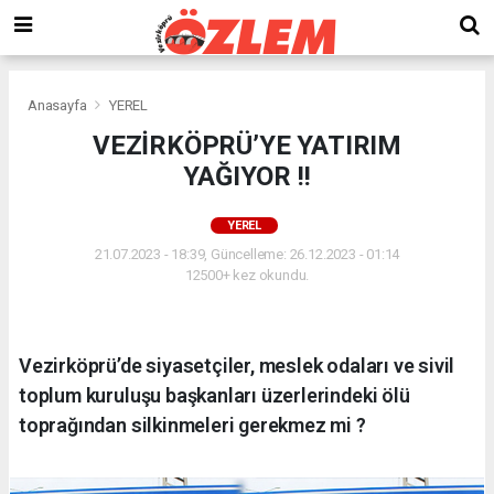
Anasayfa
YEREL
VEZİRKÖPRÜ’YE YATIRIM
YAĞIYOR !!
YEREL
21.07.2023 - 18:39, Güncelleme: 26.12.2023 - 01:14
12500+ kez okundu.
Vezirköprü’de siyasetçiler, meslek odaları ve sivil
toplum kuruluşu başkanları üzerlerindeki ölü
toprağından silkinmeleri gerekmez mi ?