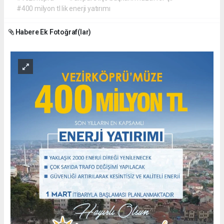
#400 milyon tl lik enerji yatırımı
Habere Ek Fotoğraf(lar)