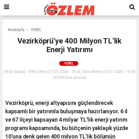
Anasayfa
YEREL
Vezirköprü’ye 400 Milyon TL’lik
Enerji Yatırımı
YEREL
(Web Sitesi) - Web Sitesi | 27.01.2026 - 19:43, Güncelleme: 27.01.2026 - 19:43
14109+ kez okundu.
Vezirköprü, enerji altyapısını güçlendirecek
kapsamlı bir yatırımla buluşmaya hazırlanıyor. 6 il
ve 67 ilçeyi kapsayan 4 milyar TL’lik enerji yatırım
programı kapsamında, bu bütçenin yaklaşık yüzde
10’una denk gelen 400 milyon TL’lik bölümün