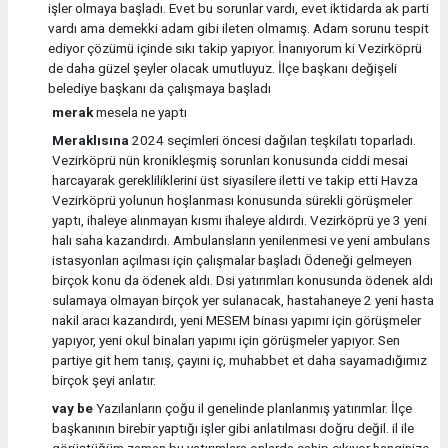
işler olmaya başladı. Evet bu sorunlar vardı, evet iktidarda ak parti
vardı ama demekki adam gibi ileten olmamış. Adam sorunu tespit
ediyor çözümü içinde sıkı takip yapıyor. İnanıyorum ki Vezirköprü
de daha güzel şeyler olacak umutluyuz. İlçe başkanı değişeli
belediye başkanı da çalışmaya başladı
merak
mesela ne yaptı
Meraklısına
2024 seçimleri öncesi dağılan teşkilatı toparladı.
Vezirköprü nün kronikleşmiş sorunları konusunda ciddi mesai
harcayarak gerekliliklerini üst siyasilere iletti ve takip etti Havza
Vezirköprü yolunun hoşlanması konusunda sürekli görüşmeler
yaptı, ihaleye alınmayan kısmı ihaleye aldırdı. Vezirköprü ye 3 yeni
halı saha kazandırdı. Ambulansların yenilenmesi ve yeni ambulans
istasyonları açılması için çalışmalar başladı Ödeneği gelmeyen
birçok konu da ödenek aldı. Dsi yatırımları konusunda ödenek aldı
sulamaya olmayan birçok yer sulanacak, hastahaneye 2 yeni hasta
nakil aracı kazandırdı, yeni MESEM binası yapımı için görüşmeler
yapıyor, yeni okul binaları yapımı için görüşmeler yapıyor. Sen
partiye git hem tanış, çayını iç, muhabbet et daha sayamadığımız
birçok şeyi anlatır.
vay be
Yazılanların çoğu il genelinde planlanmış yatırımlar. İlçe
başkanının birebir yaptığı işler gibi anlatılması doğru değil. il ile
görüştüğüm zaman bu yatırımlara onlarda sahip çıkıyor hanginize