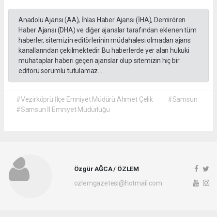
Anadolu Ajansı (AA), İhlas Haber Ajansı (İHA), Demirören
Haber Ajansı (DHA) ve diğer ajanslar tarafından eklenen tüm
haberler, sitemizin editörlerinin müdahalesi olmadan ajans
kanallarından çekilmektedir. Bu haberlerde yer alan hukuki
muhataplar haberi geçen ajanslar olup sitemizin hiç bir
editörü sorumlu tutulamaz...
#Vezirköprü İlçe Emniyet Müdürü Ahmet Çelik
#Samsun
#Samsun İl Emniyet Müdürlüğü
Özgür AĞCA / ÖZLEM
ozlemgazetesi@hotmail.com