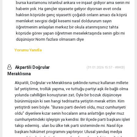
bursa kastamonu istanbul ankara ve inşaat gidiyor ama senin mi
haberin yok. Ha gençler siyasete geliyor diyorsan evet onda
haklısın köprüde genç siyasetti çoğaldı onların amacı da köprü
memleket sevgisi değil kesemi nasıl doldururum sayın
öğretmenim anlaşılan merkez bir okula atanmışsınız tahta
köprüde görev yapan öğretmen meselektaşında senin gibi mi
düşünüyor Norm fazlası olmasam diye
Yorumu Yanıtla
Akpartili Doğrular
(31.01.2026 15:57 - #8403)
Meraklısına
Akpatili, Doğrular ve Meraklısına şeklinde rumuz kullanan millete
laf yetiştirme, trollük yapma, ve tuttuğu partiyi aşk ile bağlı olma
yolunda cahilliğini konuşturan zat; Öyle bir bozuk düşünceye
bürünmüşsün ki sen hangi tedrisatta yetiştin merak ettim. Kim
yetiştirdi seni böyle. "Burası parti devleti oldu, muz cumhuriyeti
oldu" diyenlere kızar senin hocaların ama anlattığın şeyler muz
cumhuriyetindeki işleyişin ya kendisi. Bir ilçede parti başkanı işleri
takip edermiş.. ulan bu ülke tek parti sisteminde mi. Nasıl ilçe
başkanı hükümet programını yaptırıyor. Ulusal yandaş medya