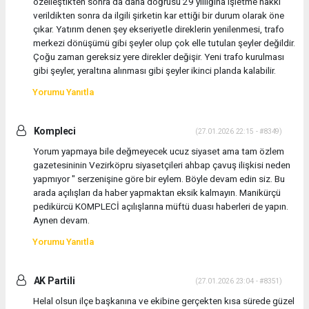
özelleştikten sonra da daha doğrusu 29 yıllığına işletme hakkı
verildikten sonra da ilgili şirketin kar ettiği bir durum olarak öne
çıkar. Yatırım denen şey ekseriyetle direklerin yenilenmesi, trafo
merkezi dönüşümü gibi şeyler olup çok elle tutulan şeyler değildir.
Çoğu zaman gereksiz yere direkler değişir. Yeni trafo kurulması
gibi şeyler, yeraltına alınması gibi şeyler ikinci planda kalabilir.
Yorumu Yanıtla
Kompleci
(27.01.2026 22:15 - #8349)
Yorum yapmaya bile değmeyecek ucuz siyaset ama tam özlem
gazetesininin Vezirköpru siyasetçileri ahbap çavuş ilişkisi neden
yapmıyor " serzenişine göre bir eylem. Böyle devam edin siz. Bu
arada açılışları da haber yapmaktan eksik kalmayın. Manikürçü
pedikürcü KOMPLECİ açılışlarına müftü duası haberleri de yapın.
Aynen devam.
Yorumu Yanıtla
AK Partili
(27.01.2026 23:04 - #8351)
Helal olsun ilçe başkanına ve ekibine gerçekten kısa sürede güzel