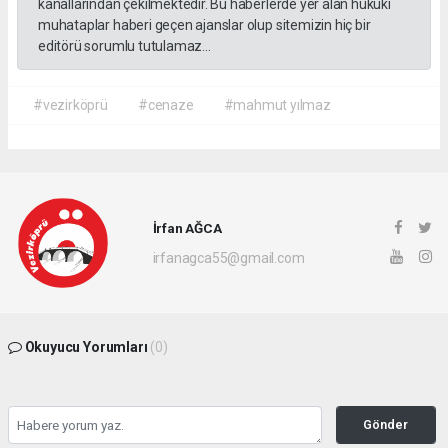
kanallarından çekilmektedir. Bu haberlerde yer alan hukuki
muhataplar haberi geçen ajanslar olup sitemizin hiç bir
editörü sorumlu tutulamaz...
#vezirköprü
#cenaze
#mahmut yılmaz
İrfan AĞCA
irfanagca55@gmail.com
Okuyucu Yorumları
(0)
Gönder