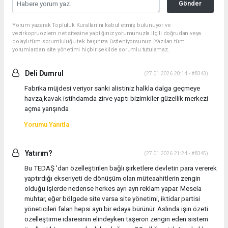
Gönder
Yorum yazarak Topluluk Kuralları’nı kabul etmiş bulunuyor ve
vezirkopruozlem.net sitesine yaptığınız yorumunuzla ilgili doğrudan veya
dolaylı tüm sorumluluğu tek başınıza üstleniyorsunuz. Yazılan tüm
yorumlardan site yönetimi hiçbir şekilde sorumlu tutulamaz.
Deli Dumrul
(27.01.2026 20:14 - #8343)
Fabrika müjdesi veriyor sanki alistiniz halkla dalga geçmeye
havza,kavak istihdamda zirve yaptı bizimkiler güzellik merkezi
açma yarışında
Yorumu Yanıtla
Yatırım?
(27.01.2026 21:24 - #8345)
Bu TEDAŞ 'dan özelleştirilen bağlı şirketlere devletin para vererek
yaptırdığı ekseriyeti de dönüşüm olan müteaahitlerin zengin
olduğu işlerde nedense herkes ayrı ayrı reklam yapar. Mesela
muhtar, eğer bölgede site varsa site yönetimi, iktidar partisi
yöneticileri falan hepsi ayrı bir edaya bürünür. Aslında işin özeti
özelleştirme idaresinin elindeyken taşeron zengin eden sistem