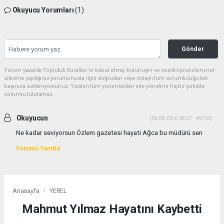
Okuyucu Yorumları
(1)
Gönder
Yorum yazarak Topluluk Kuralları’nı kabul etmiş bulunuyor ve vezirkopruozlem.net
sitesine yaptığınız yorumunuzla ilgili doğrudan veya dolaylı tüm sorumluluğu tek
başınıza üstleniyorsunuz. Yazılan tüm yorumlardan site yönetimi hiçbir şekilde
sorumlu tutulamaz.
Okuyucun
(06.08.2026 08:27 - #9733)
Ne kadar seviyorsun Özlem gazetesi hayati Ağca bu müdürü sen
Yorumu Yanıtla
Anasayfa
YEREL
Mahmut Yılmaz Hayatını Kaybetti