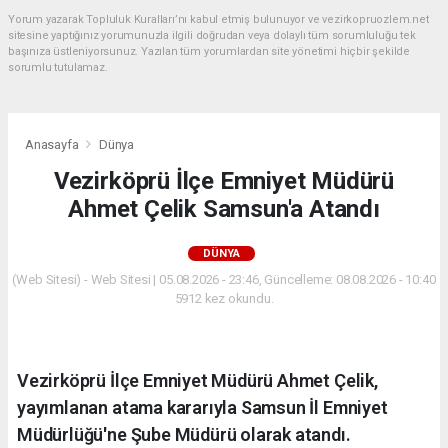
Yorum yazarak Topluluk Kuralları’nı kabul etmiş bulunuyor ve vezirkopruozlem.net
sitesine yaptığınız yorumunuzla ilgili doğrudan veya dolaylı tüm sorumluluğu tek
başınıza üstleniyorsunuz. Yazılan tüm yorumlardan site yönetimi hiçbir şekilde
sorumlu tutulamaz.
Anasayfa
Dünya
Vezirköprü İlçe Emniyet Müdürü
Ahmet Çelik Samsun'a Atandı
DÜNYA
(Web Sitesi) - Web Sitesi | 05.08.2026 - 23:46, Güncelleme: 08.08.2026 - 10:40
5912 kez okundu.
Vezirköprü İlçe Emniyet Müdürü Ahmet Çelik,
yayımlanan atama kararıyla Samsun İl Emniyet
Müdürlüğü'ne Şube Müdürü olarak atandı.