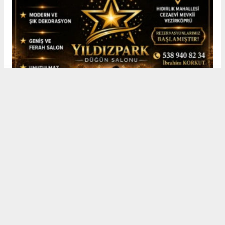
Erkek
|
Kadın
(Haberi Sesli Oku)
Görev yaptığı süre boyunca ilçede asayiş ve güvenliğin
sağlanmasına yönelik yürütülen çalışmalarda önemli görevler
üstlenen Çelik, yeni görev yeri olan Samsun İl Emniyet
Müdürlüğü'nde Şube Müdürü olarak hizmet vermeye devam
edecek.