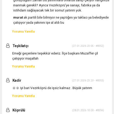
inanmak gerekli? Ayrıca Vezirköprü’ye sanayi, fabrika ya da
istihdam sağlayacak tek bir somut yatırım yok.
murat
ak partili bile bilmiyor ne yaptığını ya taklacı ya belediyede
çalışıyor yada yakınını işe al aldı bu
Yorumu Yanıtla
Teşkilatçı
(27.01.2026 23:05 - #8352)
Emeği geçenlere teşekkür ederiz. İlçe başkanı Muzaffer çil
çalışıyor maşallah
Yorumu Yanıtla
Kadir
(27.01.2026 23:23 - #8353)
☺️☺️ iyi bari Vezirköprü de işsiz kalmaz . Büyük yatırım
Yorumu Yanıtla
Köprülü
(28.01.2026 10:00 - #8356)