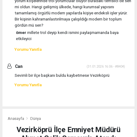
yorum köşelerinde trol yorumcular oluyor buradaki temsilci de sen
mi oldun. Hangi gelişmiş ülkede, hangi kurumsal yapısını
tamamlamış örgütlü modern yapılarda kişiye endeksli işler yürür.
Bir kişinin kahramanlastırılmaya çalışıldığı modern bir toplum
gördün mü sen?
ömer
millete trol deyip kendi ismini paylaşmamanda baya
etkileyici
Yorumu Yanıtla
Can
(31.01.2026 16:06 - #8404)
Sevimli bir ilçe başkanı buldu kaybetmese Vezirköprü
Yorumu Yanıtla
Anasayfa
Dünya
Vezirköprü İlçe Emniyet Müdürü