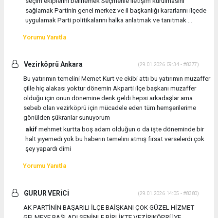
seçim ekiplerini belirlemek Seçmenle iletişim kurulmasını
sağlamak Partinin genel merkez ve il başkanlığı kararlarını ilçede
uygulamak Parti politikalarını halka anlatmak ve tanıtmak ...
Yorumu Yanıtla
Vezirköprü Ankara
(29.01.2026 09:34 - #8377)
Bu yatırımın temelini Memet Kurt ve ekibi attı bu yatırımın muzaffer
çille hiç alakası yoktur dönemin Akparti ilçe başkanı muzaffer
olduğu için onun dönemine denk geldi hepsi arkadaşlar ama
sebeb olan vezirköprü için mücadele eden tüm hemşerilerime
gönülden şükranlar sunuyorum
akif
mehmet kurtta boş adam olduğun o da işte döneminde bir
halt yiyemedi yok bu haberin temelini atmış fırsat verselerdi çok
şey yapardı dimi
Yorumu Yanıtla
GURUR VERİCİ
(29.01.2026 14:05 - #8380)
AK PARTİNİN BAŞARILI İLÇE BAİŞKANI ÇOK GÜZEL HİZMET
GELMEYE BAŞLADI SENİNLE BİRLİKTE VEZİRIKÖPRÜYE