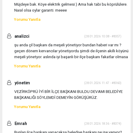
Müjdeye bak. Köye elektrik gelmesi:) Ama hak tabi bu köprülülere.
Nasıl olsa oylar garanti. meeee
Yorumu Yanıtla
analizci
(28.01.2026 10:08 - #8357)
şu anda çil başkanı da meşeli yönetiyor bundan haberi var mı ?
geçen dönem kervancılar yönetiyordu şimdi de ilçenin akıllı köyünü
meşeli yönetyor. aslında iyi başarılı bir ilçe başkanı fakatlar olmasa
Yorumu Yanıtla
yönetim
(28.01.2026 11:47 - #8360)
VEZİRKÖPRÜ İYİ BİR İLÇE BAŞKANI BULDU DEVAMI BELEDİYE
BAŞKANLIĞI SÖYLEMDİ DEMEYİN GÖRÜŞÜRÜZ.
Yorumu Yanıtla
Emrah
(28.01.2026 18:36 - #8374)
Bunları ilçe başkanı yapacaksa belediye başkanı ne işe yarıyor?