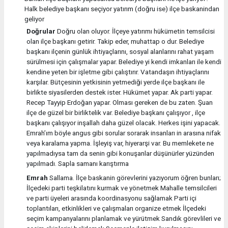
Halk belediye başkanı seçiyor yatırım (doğru ise) ilçe baskanindan
geliyor
Doğrular
Doğru olan oluyor. İlçeye yatırımı hükümetin temsilcisi
olan ilçe başkanı getirir. Takip eder, muhattap o dur. Belediye
başkanı ilçenin günlük ihtiyaçlarını, sosyal alanlarını rahat yaşam
sürülmesi için çalışmalar yapar. Belediye yi kendi imkanları ile kendi
kendine yeten bir işletme gibi çalıştırır. Vatandaşın ihtiyaçlarını
karşılar. Bütçesinin yetkisinin yetmediği yerde ilçe başkanı ile
birlikte siyasilerden destek ister. Hükümet yapar. Ak parti yapar.
Recep Tayyip Erdoğan yapar. Olması gereken de bu zaten. Şuan
ilçe de güzel bir birliktelik var. Belediye başkanı çalışıyor , ilçe
başkanı çalışıyor inşallah daha güzel olacak. Herkes işini yapacak.
Emrah’ım böyle angus gibi sorular sorarak insanları in arasına nifak
veya karalama yapma. İşleyiş var, hiyerarşi var. Bu memlekete ne
yapılmadıysa tam da senin gibi konuşanlar düşünürler yüzünden
yapılmadı. Sapla samanı karıştırma
Emrah
Sallama. İlçe baskanin görevlerini yazıyorum öğren bunları;
İlçedeki parti teşkilatını kurmak ve yönetmek Mahalle temsilcileri
ve parti üyeleri arasında koordinasyonu sağlamak Parti içi
toplantıları, etkinlikleri ve çalışmaları organize etmek İlçedeki
seçim kampanyalarını planlamak ve yürütmek Sandık görevlileri ve