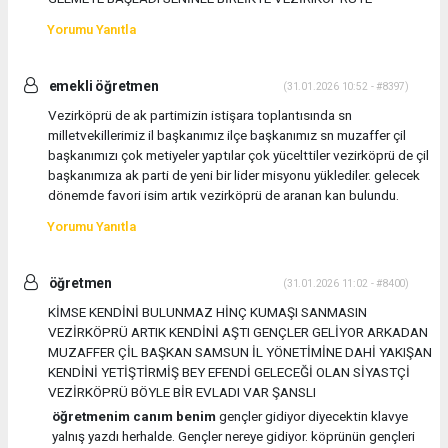
Yorumu Yanıtla
emekli öğretmen
(31.01.2026 10:52 - #8397)
Vezirköprü de ak partimizin istişara toplantısında sn
milletvekillerimiz il başkanımız ilçe başkanımız sn muzaffer çil
başkanımızı çok metiyeler yaptılar çok yücelttiler vezirköprü de çil
başkanımıza ak parti de yeni bir lider misyonu yüklediler. gelecek
dönemde favori isim artık vezirköprü de aranan kan bulundu.
Yorumu Yanıtla
öğretmen
(31.01.2026 11:02 - #8400)
KİMSE KENDİNİ BULUNMAZ HİNÇ KUMAŞI SANMASIN
VEZİRKÖPRÜ ARTIK KENDİNİ AŞTI GENÇLER GELİYOR ARKADAN
MUZAFFER ÇİL BAŞKAN SAMSUN İL YÖNETİMİNE DAHİ YAKIŞAN
KENDİNİ YETİŞTİRMİŞ BEY EFENDİ GELECEĞİ OLAN SİYASTÇİ
VEZİRKÖPRÜ BÖYLE BİR EVLADI VAR ŞANSLI
öğretmenim canım benim
gençler gidiyor diyecektin klavye
yalnış yazdı herhalde. Gençler nereye gidiyor. köprünün gençleri