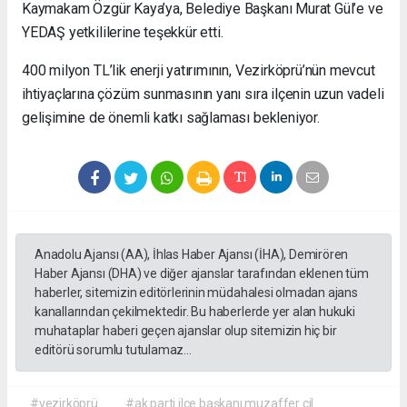
Kaymakam Özgür Kaya’ya, Belediye Başkanı Murat Gül’e ve
YEDAŞ yetkililerine teşekkür etti.
400 milyon TL’lik enerji yatırımının, Vezirköprü’nün mevcut
ihtiyaçlarına çözüm sunmasının yanı sıra ilçenin uzun vadeli
gelişimine de önemli katkı sağlaması bekleniyor.
Anadolu Ajansı (AA), İhlas Haber Ajansı (İHA), Demirören
Haber Ajansı (DHA) ve diğer ajanslar tarafından eklenen tüm
haberler, sitemizin editörlerinin müdahalesi olmadan ajans
kanallarından çekilmektedir. Bu haberlerde yer alan hukuki
muhataplar haberi geçen ajanslar olup sitemizin hiç bir
editörü sorumlu tutulamaz...
#vezirköprü
#ak parti ilçe başkanı muzaffer çil