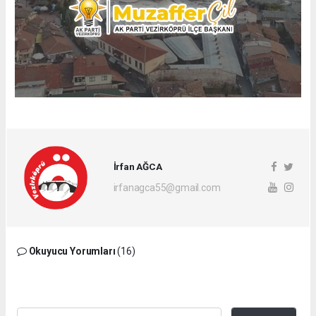
İrfan AĞCA
irfanagca55@gmail.com
Okuyucu Yorumları
(16)