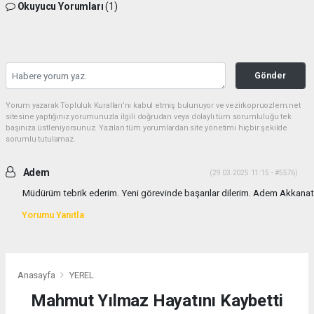
Okuyucu Yorumları
(1)
Gönder
Yorum yazarak Topluluk Kuralları’nı kabul etmiş bulunuyor ve vezirkopruozlem.net
sitesine yaptığınız yorumunuzla ilgili doğrudan veya dolaylı tüm sorumluluğu tek
başınıza üstleniyorsunuz. Yazılan tüm yorumlardan site yönetimi hiçbir şekilde
sorumlu tutulamaz.
Adem
(29.03.2025 11:15 - #5576)
Müdürüm tebrik ederim. Yeni görevinde başarılar dilerim. Adem Akkanat
Yorumu Yanıtla
Anasayfa
YEREL
Mahmut Yılmaz Hayatını Kaybetti