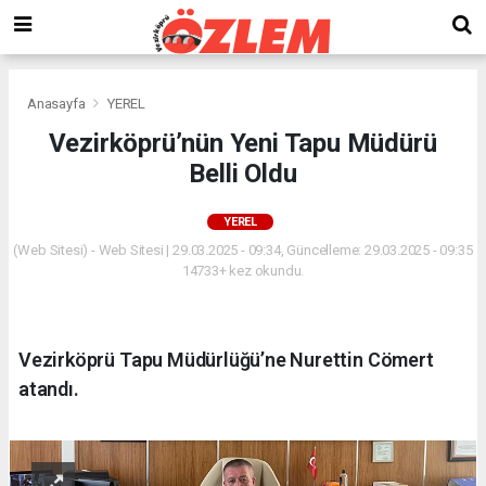
Anasayfa
YEREL
Vezirköprü’nün Yeni Tapu Müdürü
Belli Oldu
YEREL
(Web Sitesi) - Web Sitesi | 29.03.2025 - 09:34, Güncelleme: 29.03.2025 - 09:35
14733+ kez okundu.
Vezirköprü Tapu Müdürlüğü’ne Nurettin Cömert
atandı.