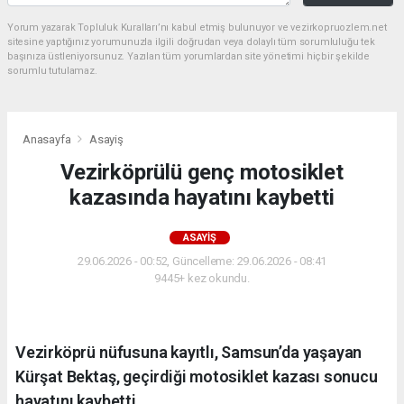
Yorum yazarak Topluluk Kuralları’nı kabul etmiş bulunuyor ve vezirkopruozlem.net
sitesine yaptığınız yorumunuzla ilgili doğrudan veya dolaylı tüm sorumluluğu tek
başınıza üstleniyorsunuz. Yazılan tüm yorumlardan site yönetimi hiçbir şekilde
sorumlu tutulamaz.
Anasayfa
Asayiş
Vezirköprülü genç motosiklet
kazasında hayatını kaybetti
ASAYIŞ
29.06.2026 - 00:52, Güncelleme: 29.06.2026 - 08:41
9445+ kez okundu.
Vezirköprü nüfusuna kayıtlı, Samsun’da yaşayan
Kürşat Bektaş, geçirdiği motosiklet kazası sonucu
hayatını kaybetti.