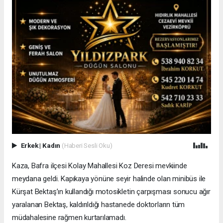
Erkek
|
Kadın
(Haberi Sesli Oku)
Kaza, Bafra ilçesi Kolay Mahallesi Koz Deresi mevkiinde
meydana geldi. Kapıkaya yönüne seyir halinde olan minibüs ile
Kürşat Bektaş’ın kullandığı motosikletin çarpışması sonucu ağır
yaralanan Bektaş, kaldırıldığı hastanede doktorların tüm
müdahalesine rağmen kurtarılamadı.