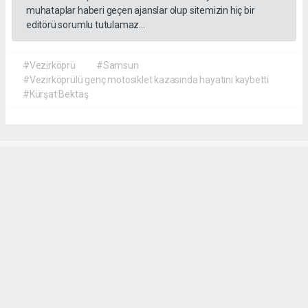
muhataplar haberi geçen ajanslar olup sitemizin hiç bir
editörü sorumlu tutulamaz...
#Vezirköprü
#Samsun
#Vezirköprülü genç motosiklet kazasında hayatını kaybetti
#Kürşat Bektaş
İrfan AĞCA
irfanagca55@gmail.com
Okuyucu Yorumları
(1)