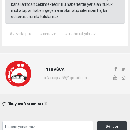
kanallarından çekilmektedir. Bu haberlerde yer alan hukuki
muhataplar haberi geçen ajanslar olup sitemizin hiç bir
editörü sorumlu tutulamaz...
#vezirköprü
#cenaze
#mahmut yılmaz
İrfan AĞCA
irfanagca55@gmail.com
Okuyucu Yorumları
(0)
Gönder