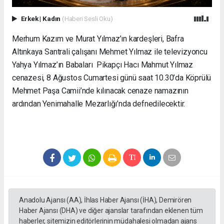
Erkek
|
Kadın
(Haberi Sesli Oku)
Merhum Kazım ve Murat Yılmaz’ın kardeşleri, Bafra
Altınkaya Santrali çalışanı Mehmet Yılmaz ile televizyoncu
Yahya Yılmaz’ın Babaları Pikapçı Hacı Mahmut Yılmaz
cenazesi, 8 Ağustos Cumartesi günü saat 10.30’da Köprülü
Mehmet Paşa Camii’nde kılınacak cenaze namazının
ardından Yenimahalle Mezarlığı’nda defnedilecektir.
Anadolu Ajansı (AA), İhlas Haber Ajansı (İHA), Demirören
Haber Ajansı (DHA) ve diğer ajanslar tarafından eklenen tüm
haberler, sitemizin editörlerinin müdahalesi olmadan ajans