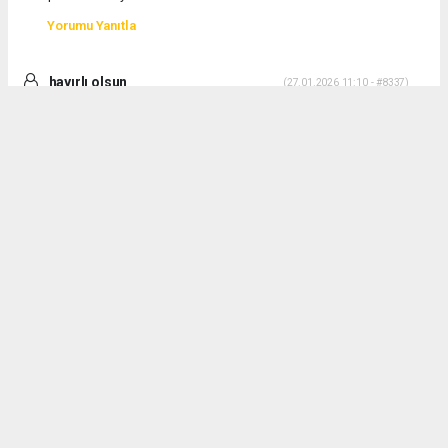
Yorumu Yanıtla
hayırlı olsun
(27.01.2026 11:10 - #8337)
yeni gençlik spor müdürleri kurum denetliyor hayırlı olsun
Yorumu Yanıtla
vaad
(27.01.2026 14:29 - #8339)
kayseri'de erciyes dağında kağ eridiğinde daire hediye etmek gibi
bir şeyler olmuş olursa
Yorumu Yanıtla
hayran
(27.01.2026 17:17 - #8340)
murat baskanım sen uyma bunlara bunlar sıkı bir sadık hayranı
Yorumu Yanıtla