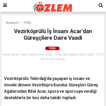
Anasayfa
YEREL
Vezirköprülü İş İnsanı Acar’dan
Güreşçilere Daire Vaadi
YEREL
(Web Sitesi) - Web Sitesi | 24.01.2026 - 17:28, Güncelleme: 24.01.2026 - 17:30
8411+ kez okundu.
Vezirköprülü Tekirdağ’da yaşayan iş insanı ve
önceki dönem Vezirköprü Kunduz Güreşleri Güreş
Ağalarından Bilal Acar, spora ve sporcuya verdiği
desteklerle bir kez daha takdir topladı.