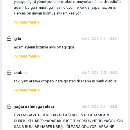
yaşayıp ilçeyi yönetiyorlar protokol oturuyorlar dün sadık edis'in
adamı bu gün murat gül nasıl oluyor herke kişi yapamaz bu işi
Herkes bir ünvan bulmuş ahkam kesiyor.
Yorumu Yanıtla
gibi
(26.01.2026 11:31 - #8321)
agam eylenir bizimle aynı ortagı gibi
Yorumu Yanıtla
olabilir
(26.01.2026 12:05 - #8322)
toki yanı arsaya otopark nere gösterildi acaba iş bank olabilir
Yorumu Yanıtla
yağcı özlem gazetesi
(26.01.2026 12:21 - #8323)
ÖZLEM GAZETESİ VE HAYATİ AĞCA SEN BU ADAMLARI
SÜREKLKİ HABER YAPARAK YÜCELTİYORSUN NE BU YAĞCILIĞIN
SANA BUNLAR HABER KARŞILIĞI PARA ÖDÜYORLARSA NE