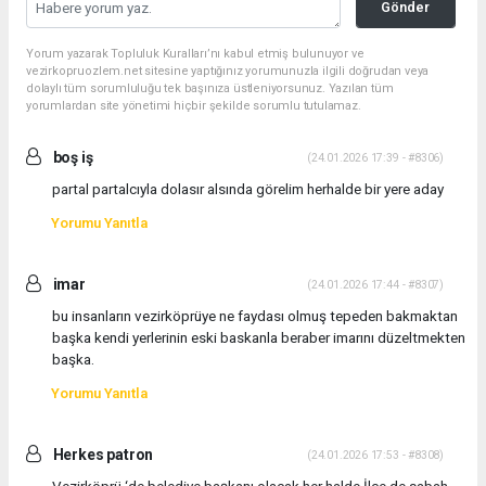
Gönder
Yorum yazarak Topluluk Kuralları’nı kabul etmiş bulunuyor ve
vezirkopruozlem.net sitesine yaptığınız yorumunuzla ilgili doğrudan veya
dolaylı tüm sorumluluğu tek başınıza üstleniyorsunuz. Yazılan tüm
yorumlardan site yönetimi hiçbir şekilde sorumlu tutulamaz.
boş iş
(24.01.2026 17:39 - #8306)
partal partalcıyla dolasır alsında görelim herhalde bir yere aday
Yorumu Yanıtla
imar
(24.01.2026 17:44 - #8307)
bu insanların vezirköprüye ne faydası olmuş tepeden bakmaktan
başka kendi yerlerinin eski baskanla beraber imarını düzeltmekten
başka.
Yorumu Yanıtla
Herkes patron
(24.01.2026 17:53 - #8308)
Vezirköprü ‘de belediye başkanı olacak her halde İlçe de sabah