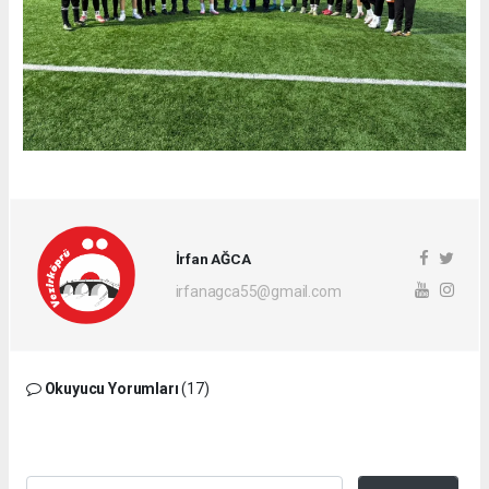
İrfan AĞCA
irfanagca55@gmail.com
Okuyucu Yorumları
(17)