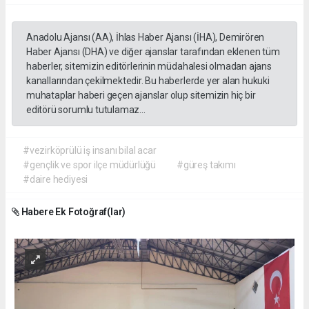
Anadolu Ajansı (AA), İhlas Haber Ajansı (İHA), Demirören
Haber Ajansı (DHA) ve diğer ajanslar tarafından eklenen tüm
haberler, sitemizin editörlerinin müdahalesi olmadan ajans
kanallarından çekilmektedir. Bu haberlerde yer alan hukuki
muhataplar haberi geçen ajanslar olup sitemizin hiç bir
editörü sorumlu tutulamaz...
#vezirköprülü iş insanı bilal acar
#gençlik ve spor ilçe müdürlüğü
#güreş takımı
#daire hediyesi
Habere Ek Fotoğraf(lar)