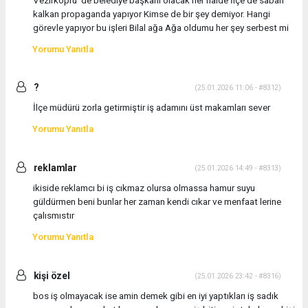
kalkan propaganda yapıyor Kimse de bir şey demiyor. Hangi
görevle yapıyor bu işleri Bilal ağa Ağa oldumu her şey serbest mi
Yorumu Yanıtla
?
(25.01.2026 11:06 - #8312)
İlçe müdürü zorla getirmiştir iş adamını üst makamları sever
Yorumu Yanıtla
reklamlar
(25.01.2026 14:49 - #8313)
ikiside reklamcı bi iş cıkmaz olursa olmassa hamur suyu
güldürmen beni bunlar her zaman kendi cıkar ve menfaat lerine
çalısmıstır
Yorumu Yanıtla
kişi özel
(25.01.2026 23:42 - #8316)
bos iş olmayacak ise amin demek gibi en iyi yaptıkları iş sadık