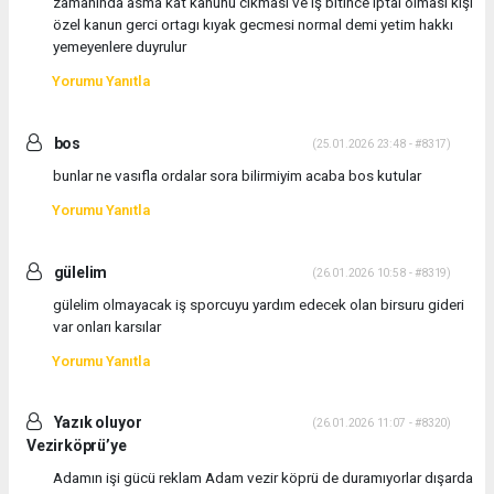
zamanında asma kat kanunu cıkması ve iş bitince iptal olması kişi
özel kanun gerci ortagı kıyak gecmesi normal demi yetim hakkı
yemeyenlere duyrulur
Yorumu Yanıtla
bos
(25.01.2026 23:48 - #8317)
bunlar ne vasıfla ordalar sora bilirmiyim acaba bos kutular
Yorumu Yanıtla
gülelim
(26.01.2026 10:58 - #8319)
gülelim olmayacak iş sporcuyu yardım edecek olan birsuru gideri
var onları karsılar
Yorumu Yanıtla
Yazık oluyor
(26.01.2026 11:07 - #8320)
Vezirköprü’ye
Adamın işi gücü reklam Adam vezir köprü de duramıyorlar dışarda