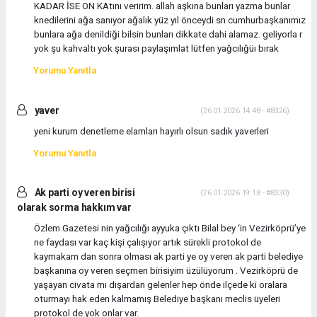
KADAR İSE ON KAtını veririm. allah aşkına bunları yazma bunlar
knedilerini ağa sanıyor ağalık yüz yıl önceydi sn cumhurbaşkanımız
bunlara ağa denildiği bilsin bunları dikkate dahi alamaz. geliyorla r
yok şu kahvaltı yok şurası paylaşımlat lütfen yağcılığüı bırak
Yorumu Yanıtla
yaver
(26.01.2026 14:48 - #8326)
yeni kurum denetleme elamları hayırlı olsun sadık yaverleri
Yorumu Yanıtla
Ak parti oy veren birisi
(26.01.2026 19:18 - #8330)
olarak sorma hakkım var
Özlem Gazetesi nin yağcılığı ayyuka çıktı Bilal bey ‘in Vezirköprü’ye
ne faydası var kaç kişi çalışıyor artık sürekli protokol de
kaymakam dan sonra olması ak parti ye oy veren ak parti belediye
başkanına oy veren seçmen birisiyim üzülüyorum . Vezirköprü de
yaşayan civata mı dışardan gelenler hep önde ilçede ki oralara
oturmayı hak eden kalmamış Belediye başkanı meclis üyeleri
protokol de yok onlar var.