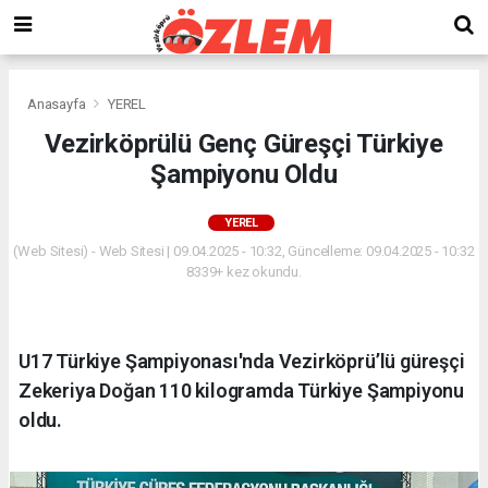
Anasayfa
YEREL
Vezirköprülü Genç Güreşçi Türkiye
Şampiyonu Oldu
YEREL
(Web Sitesi) - Web Sitesi | 09.04.2025 - 10:32, Güncelleme: 09.04.2025 - 10:32
8339+ kez okundu.
U17 Türkiye Şampiyonası'nda Vezirköprü’lü güreşçi
Zekeriya Doğan 110 kilogramda Türkiye Şampiyonu
oldu.