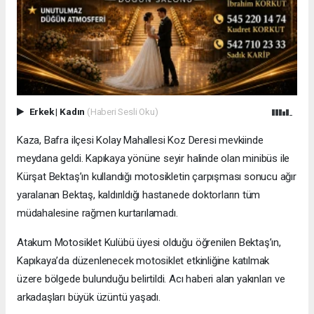
Erkek
|
Kadın
(Haberi Sesli Oku)
Kaza, Bafra ilçesi Kolay Mahallesi Koz Deresi mevkiinde
meydana geldi. Kapıkaya yönüne seyir halinde olan minibüs ile
Kürşat Bektaş’ın kullandığı motosikletin çarpışması sonucu ağır
yaralanan Bektaş, kaldırıldığı hastanede doktorların tüm
müdahalesine rağmen kurtarılamadı.
Atakum Motosiklet Kulübü üyesi olduğu öğrenilen Bektaş’ın,
Kapıkaya’da düzenlenecek motosiklet etkinliğine katılmak
üzere bölgede bulunduğu belirtildi. Acı haberi alan yakınları ve
arkadaşları büyük üzüntü yaşadı.