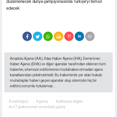
düzenlenecek dünya şampiyonasında Türkiye’yi temsil
edecek.
Anadolu Ajansı (AA), İhlas Haber Ajansı (İHA), Demirören
Haber Ajansı (DHA) ve diğer ajanslar tarafından eklenen tüm
haberler, sitemizin editörlerinin müdahalesi olmadan ajans
kanallarından çekilmektedir. Bu haberlerde yer alan hukuki
muhataplar haberi geçen ajanslar olup sitemizin hiç bir
editörü sorumlu tutulamaz...
#vezirköprü
#güreş
#zekeriya doğan
#u17 grekoromen ve serbest güreş