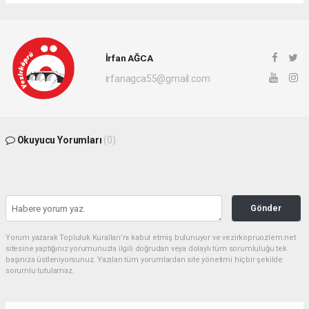
İrfan AĞCA
irfanagca55@gmail.com
Okuyucu Yorumları
(0)
Gönder
Yorum yazarak Topluluk Kuralları’nı kabul etmiş bulunuyor ve vezirkopruozlem.net
sitesine yaptığınız yorumunuzla ilgili doğrudan veya dolaylı tüm sorumluluğu tek
başınıza üstleniyorsunuz. Yazılan tüm yorumlardan site yönetimi hiçbir şekilde
sorumlu tutulamaz.