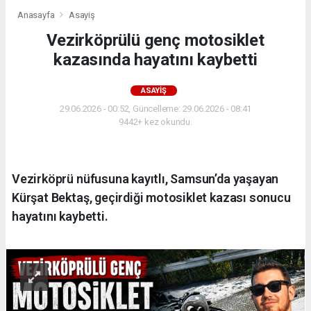
Anasayfa
Asayiş
Vezirköprülü genç motosiklet
kazasında hayatını kaybetti
ASAYIŞ
29.06.2026 - 00:52, Güncelleme: 29.06.2026 - 08:41
9442+ kez okundu.
Vezirköprü nüfusuna kayıtlı, Samsun’da yaşayan
Kürşat Bektaş, geçirdiği motosiklet kazası sonucu
hayatını kaybetti.