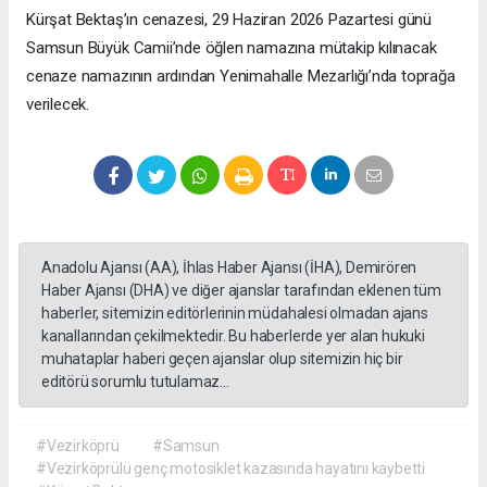
Kürşat Bektaş’ın cenazesi, 29 Haziran 2026 Pazartesi günü
Samsun Büyük Camii’nde öğlen namazına mütakip kılınacak
cenaze namazının ardından Yenimahalle Mezarlığı’nda toprağa
verilecek.
Anadolu Ajansı (AA), İhlas Haber Ajansı (İHA), Demirören
Haber Ajansı (DHA) ve diğer ajanslar tarafından eklenen tüm
haberler, sitemizin editörlerinin müdahalesi olmadan ajans
kanallarından çekilmektedir. Bu haberlerde yer alan hukuki
muhataplar haberi geçen ajanslar olup sitemizin hiç bir
editörü sorumlu tutulamaz...
#Vezirköprü
#Samsun
#Vezirköprülü genç motosiklet kazasında hayatını kaybetti