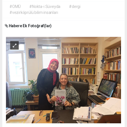
#OMÜ
#Nokta-i Süveyda
#dergi
#vezirköprülü bilim insanları
Habere Ek Fotoğraf(lar)