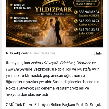
Erkek
|
Kadın
(Haberi Sesli Oku)
İlk sayısı çıkan
Nokta-i Süveydâ Edebiyat, Düşünce ve
Fikir Dergisi
’nde Vezirköprülü Rabia Tok ve Mustafa Ay’ın
yanı sıra farklı meslek gruplarından öğretmen ve
öğrencilerin yazıları yer aldı. Sanat, düşünceleri barındıran
Nokta-i Süveydâ; şiir, deneme, araştırma yazıları ve
hikâyelerden oluşmaktadır.
OMÜ Türk Dili ve Edebiyatı Bölüm Başkanı Prof. Dr. Selçuk