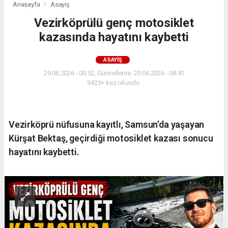
Anasayfa
Asayiş
Vezirköprülü genç motosiklet
kazasında hayatını kaybetti
ASAYIŞ
29.06.2026 - 00:52, Güncelleme: 29.06.2026 - 08:41
9423+ kez okundu.
Vezirköprü nüfusuna kayıtlı, Samsun’da yaşayan
Kürşat Bektaş, geçirdiği motosiklet kazası sonucu
hayatını kaybetti.