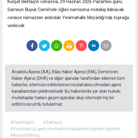
Kürşat Bektaş’ın cenazesi, 29 Haziran 2026 Pazartesi günü
Samsun Büyük Camii’nde öğlen namazına mütakip kılınacak
cenaze namazının ardından Yenimahalle Mezarlığı’nda toprağa
verilecek.
Anadolu Ajansı (AA), İhlas Haber Ajansı (İHA), Demirören
Haber Ajansı (DHA) ve diğer ajanslar tarafından eklenen tüm
haberler, sitemizin editörlerinin müdahalesi olmadan ajans
kanallarından çekilmektedir. Bu haberlerde yer alan hukuki
muhataplar haberi geçen ajanslar olup sitemizin hiç bir
editörü sorumlu tutulamaz...
#Vezirköprü
#Samsun
#Vezirköprülü genç motosiklet kazasında hayatını kaybetti
#Kürşat Bektaş