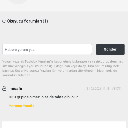
Okuyucu Yorumları
(1)
Gönder
Yorum yazarak Topluluk Kuralları’nı kabul etmiş bulunuyor ve vezirkopruozlem.net
sitesine yaptığınız yorumunuzla ilgili doğrudan veya dolaylı tüm sorumluluğu tek
başınıza üstleniyorsunuz. Yazılan tüm yorumlardan site yönetimi hiçbir şekilde
sorumlu tutulamaz.
misafir
(11.02.2026 11:15 - #8479)
330 gr pide olmaz, olsa da tahta gibi olur.
Yorumu Yanıtla