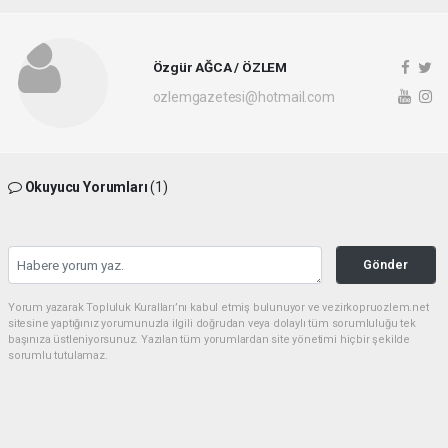
Özgür AĞCA / ÖZLEM
ozlemgazetesi@hotmail.com
Okuyucu Yorumları
(1)
Gönder
Yorum yazarak Topluluk Kuralları’nı kabul etmiş bulunuyor ve vezirkopruozlem.net
sitesine yaptığınız yorumunuzla ilgili doğrudan veya dolaylı tüm sorumluluğu tek
başınıza üstleniyorsunuz. Yazılan tüm yorumlardan site yönetimi hiçbir şekilde
sorumlu tutulamaz.
Okuyucun
(06.08.2026 08:27 - #9733)
Ne kadar seviyorsun Özlem gazetesi hayati Ağca bu müdürü sen