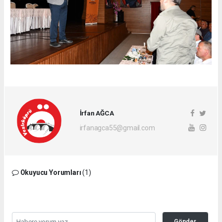
İrfan AĞCA
irfanagca55@gmail.com
Okuyucu Yorumları
(1)
Gönder