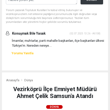
Yorum yazarak Topluluk Kuralları’nı kabul etmiş bulunuyor ve
vezirkopruozlem.net sitesine yaptığınız yorumunuzla ilgili doğrudan veya
dolaylı tüm sorumluluğu tek başınıza üstleniyorsunuz. Yazılan tüm
yorumlardan site yönetimi hiçbir şekilde sorumlu tutulamaz.
Konuşmak Bile Yasak
(02.07.2025 13:26 - #6158)
İmamlar, muhtarlar, parti mahalle başkanları, ilçe başkanları ülkesi
Türkiye'm. Nereden nereye....
Yorumu Yanıtla
Anasayfa
Dünya
Vezirköprü İlçe Emniyet Müdürü
Ahmet Çelik Samsun'a Atandı
DÜNYA