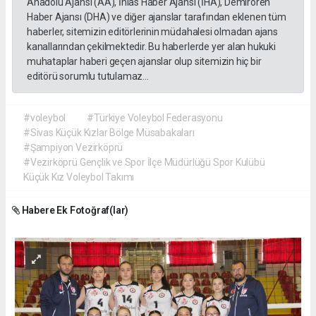
Anadolu Ajansı (AA), İhlas Haber Ajansı (İHA), Demirören
Haber Ajansı (DHA) ve diğer ajanslar tarafından eklenen tüm
haberler, sitemizin editörlerinin müdahalesi olmadan ajans
kanallarından çekilmektedir. Bu haberlerde yer alan hukuki
muhataplar haberi geçen ajanslar olup sitemizin hiç bir
editörü sorumlu tutulamaz...
#voleybol
#Türkiye Voleybol Federasyonu
#Sivas Küçük Kızlar Bölge Müsabakaları
#Şampiyon Vezirköprü
#Vezirköprü Gençlik ve Spor İlçe Müdürlüğü Spor Kulübü
Küçük Kız Voleybol Takımı
Habere Ek Fotoğraf(lar)