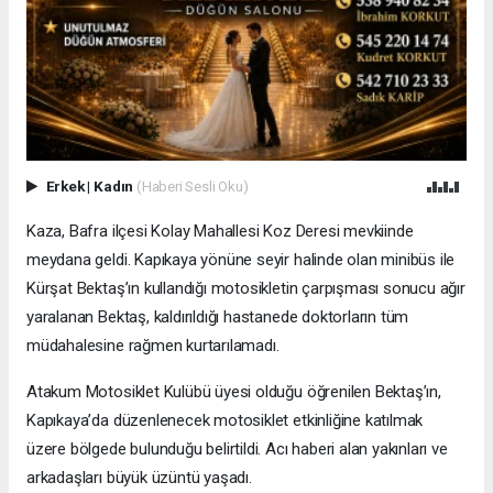
Erkek
|
Kadın
(Haberi Sesli Oku)
Kaza, Bafra ilçesi Kolay Mahallesi Koz Deresi mevkiinde
meydana geldi. Kapıkaya yönüne seyir halinde olan minibüs ile
Kürşat Bektaş’ın kullandığı motosikletin çarpışması sonucu ağır
yaralanan Bektaş, kaldırıldığı hastanede doktorların tüm
müdahalesine rağmen kurtarılamadı.
Atakum Motosiklet Kulübü üyesi olduğu öğrenilen Bektaş’ın,
Kapıkaya’da düzenlenecek motosiklet etkinliğine katılmak
üzere bölgede bulunduğu belirtildi. Acı haberi alan yakınları ve
arkadaşları büyük üzüntü yaşadı.