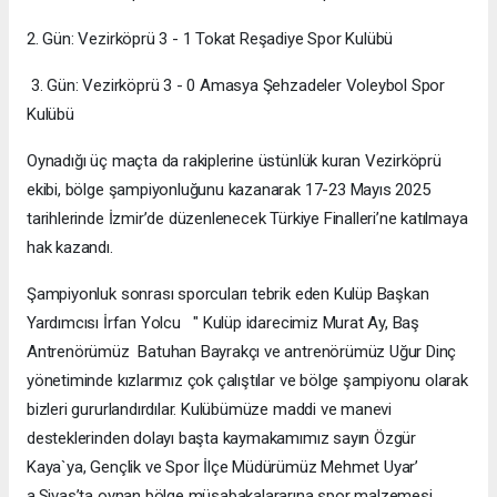
2. Gün: Vezirköprü 3 - 1 Tokat Reşadiye Spor Kulübü
3. Gün: Vezirköprü 3 - 0 Amasya Şehzadeler Voleybol Spor
Kulübü
Oynadığı üç maçta da rakiplerine üstünlük kuran Vezirköprü
ekibi, bölge şampiyonluğunu kazanarak 17-23 Mayıs 2025
tarihlerinde İzmir’de düzenlenecek Türkiye Finalleri’ne katılmaya
hak kazandı.
Şampiyonluk sonrası sporcuları tebrik eden Kulüp Başkan
Yardımcısı İrfan Yolcu " Kulüp idarecimiz Murat Ay, Baş
Antrenörümüz Batuhan Bayrakçı ve antrenörümüz Uğur Dinç
yönetiminde kızlarımız çok çalıştılar ve bölge şampiyonu olarak
bizleri gururlandırdılar. Kulübümüze maddi ve manevi
desteklerinden dolayı başta kaymakamımız sayın Özgür
Kaya`ya, Gençlik ve Spor İlçe Müdürümüz Mehmet Uyar’
a,Sivas’ta oynan bölge müsabakalararına spor malzemesi,