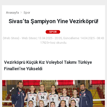
Anasayfa
Spor
Sivas’ta Şampiyon Yine Vezirköprü!
SPOR
(Web Sitesi) - Web Sitesi | 13.04.2025 - 20:05, Güncelleme: 14.04.2025 - 08:43
17925+ kez okundu.
Vezirköprü Küçük Kız Voleybol Takımı Türkiye
Finalleri’ne Yükseldi