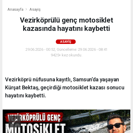
Anasayfa
Asayiş
Vezirköprülü genç motosiklet
kazasında hayatını kaybetti
ASAYIŞ
29.06.2026 - 00:52, Güncelleme: 29.06.2026 - 08:41
9425+ kez okundu.
Vezirköprü nüfusuna kayıtlı, Samsun’da yaşayan
Kürşat Bektaş, geçirdiği motosiklet kazası sonucu
hayatını kaybetti.