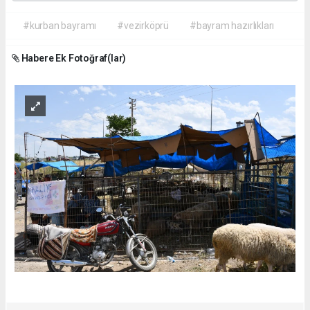
#kurban bayramı
#vezirköprü
#bayram hazırlıkları
Habere Ek Fotoğraf(lar)