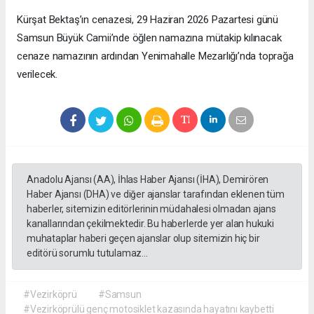
Kürşat Bektaş’ın cenazesi, 29 Haziran 2026 Pazartesi günü
Samsun Büyük Camii’nde öğlen namazına mütakip kılınacak
cenaze namazının ardından Yenimahalle Mezarlığı’nda toprağa
verilecek.
Anadolu Ajansı (AA), İhlas Haber Ajansı (İHA), Demirören
Haber Ajansı (DHA) ve diğer ajanslar tarafından eklenen tüm
haberler, sitemizin editörlerinin müdahalesi olmadan ajans
kanallarından çekilmektedir. Bu haberlerde yer alan hukuki
muhataplar haberi geçen ajanslar olup sitemizin hiç bir
editörü sorumlu tutulamaz...
#Vezirköprü
#Samsun
#Vezirköprülü genç motosiklet kazasında hayatını kaybetti