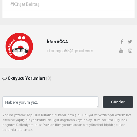
#Kürşat Bektaş
İrfan AĞCA
irfanagca55@gmail.com
Okuyucu Yorumları
(0)
Gönder
Yorum yazarak Topluluk Kuralları’nı kabul etmiş bulunuyor ve vezirkopruozlem.net
sitesine yaptığınız yorumunuzla ilgili doğrudan veya dolaylı tüm sorumluluğu tek
başınıza üstleniyorsunuz. Yazılan tüm yorumlardan site yönetimi hiçbir şekilde
sorumlu tutulamaz.