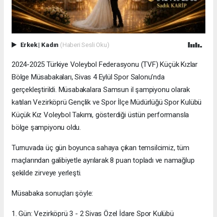
Erkek
|
Kadın
(Haberi Sesli Oku)
2024-2025 Türkiye Voleybol Federasyonu (TVF) Küçük Kızlar
Bölge Müsabakaları, Sivas 4 Eylül Spor Salonu’nda
gerçekleştirildi. Müsabakalara Samsun il şampiyonu olarak
katılan Vezirköprü Gençlik ve Spor İlçe Müdürlüğü Spor Kulübü
Küçük Kız Voleybol Takımı, gösterdiği üstün performansla
bölge şampiyonu oldu.
Turnuvada üç gün boyunca sahaya çıkan temsilcimiz, tüm
maçlarından galibiyetle ayrılarak 8 puan topladı ve namağlup
şekilde zirveye yerleşti.
Müsabaka sonuçları şöyle:
1. Gün: Vezirköprü 3 - 2 Sivas Özel İdare Spor Kulübü