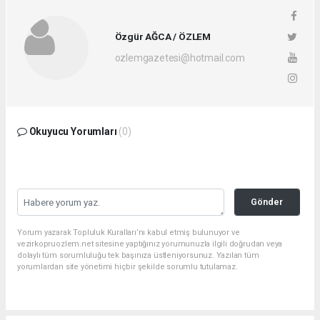
Özgür AĞCA / ÖZLEM
ozlemgazetesi@hotmail.com
Okuyucu Yorumları
(0)
Gönder
Yorum yazarak Topluluk Kuralları’nı kabul etmiş bulunuyor ve
vezirkopruozlem.net sitesine yaptığınız yorumunuzla ilgili doğrudan veya
dolaylı tüm sorumluluğu tek başınıza üstleniyorsunuz. Yazılan tüm
yorumlardan site yönetimi hiçbir şekilde sorumlu tutulamaz.