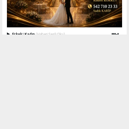
Erkek
|
Kadın
(Haberi Sesli Oku)
Merhum Kazım ve Murat Yılmaz’ın kardeşleri, Bafra
Altınkaya Santrali çalışanı Mehmet Yılmaz ile televizyoncu
Yahya Yılmaz’ın Babaları Pikapçı Hacı Mahmut Yılmaz
cenazesi, 8 Ağustos Cumartesi günü saat 10.30’da Köprülü
Mehmet Paşa Camii’nde kılınacak cenaze namazının
ardından Yenimahalle Mezarlığı’nda defnedilecektir.