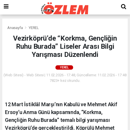
Anasayfa
YEREL
Vezirköprü’de “Korkma, Gençliğin
Ruhu Burada” Liseler Arası Bilgi
Yarışması Düzenlendi
YEREL
(Web Sitesi) - Web Sitesi | 11.02.2026 - 17:48, Güncelleme: 11.02.2026 - 17:48
7823+ kez okundu.
12 Mart İstiklâl Marşı’nın Kabulü ve Mehmet Akif
Ersoy’u Anma Günü kapsamında, “Korkma,
Gençliğin Ruhu Burada” temalı bilgi yarışması
Vezirköprü’de gerçekleştirildi. Köprülü Mehmet