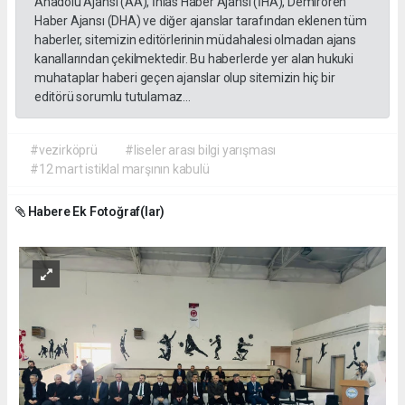
Anadolu Ajansı (AA), İhlas Haber Ajansı (İHA), Demirören
Haber Ajansı (DHA) ve diğer ajanslar tarafından eklenen tüm
haberler, sitemizin editörlerinin müdahalesi olmadan ajans
kanallarından çekilmektedir. Bu haberlerde yer alan hukuki
muhataplar haberi geçen ajanslar olup sitemizin hiç bir
editörü sorumlu tutulamaz...
#vezirköprü
#liseler arası bilgi yarışması
#12 mart istiklal marşının kabulü
Habere Ek Fotoğraf(lar)