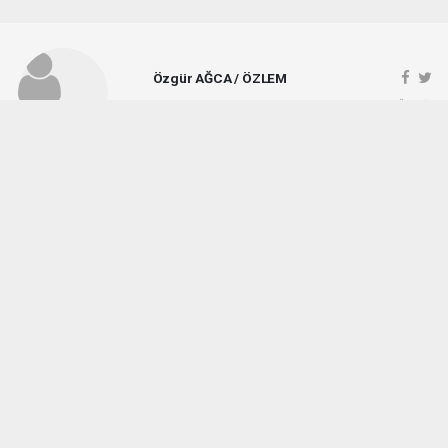
Özgür AĞCA / ÖZLEM
ozlemgazetesi@hotmail.com
Okuyucu Yorumları
(1)
Gönder
Yorum yazarak Topluluk Kuralları’nı kabul etmiş bulunuyor ve vezirkopruozlem.net
sitesine yaptığınız yorumunuzla ilgili doğrudan veya dolaylı tüm sorumluluğu tek
başınıza üstleniyorsunuz. Yazılan tüm yorumlardan site yönetimi hiçbir şekilde
sorumlu tutulamaz.
Okuyucun
(06.08.2026 08:27 - #9733)
Ne kadar seviyorsun Özlem gazetesi hayati Ağca bu müdürü sen