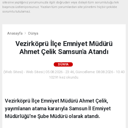
sitesine yaptığınız yorumunuzla ilgili doğrudan veya dolaylı tüm sorumluluğu tek
başınıza üstleniyorsunuz. Yazılan tüm yorumlardan site yönetimi hiçbir şekilde
sorumlu tutulamaz.
Anasayfa
Dünya
Vezirköprü İlçe Emniyet Müdürü
Ahmet Çelik Samsun'a Atandı
DÜNYA
(Web Sitesi) - Web Sitesi | 05.08.2026 - 23:46, Güncelleme: 08.08.2026 - 10:40
10291 kez okundu.
Vezirköprü İlçe Emniyet Müdürü Ahmet Çelik,
yayımlanan atama kararıyla Samsun İl Emniyet
Müdürlüğü'ne Şube Müdürü olarak atandı.