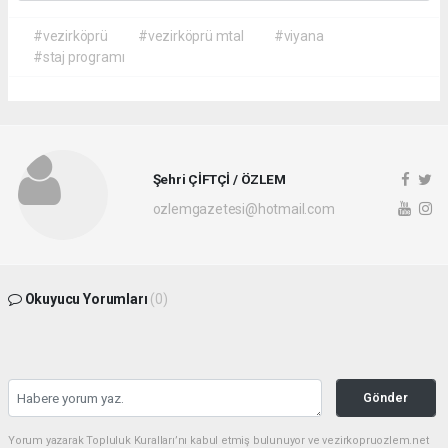
#vezirköprü
#vezirköprü mtal
#viyana
#staj programı
Şehri ÇİFTÇİ / ÖZLEM
ozlemgazetesi@hotmail.com
Okuyucu Yorumları
(0)
Gönder
Yorum yazarak Topluluk Kuralları’nı kabul etmiş bulunuyor ve vezirkopruozlem.net