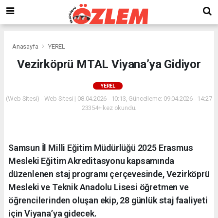
Anasayfa
YEREL
Vezirköprü MTAL Viyana’ya Gidiyor
YEREL
(Web Sitesi) - Web Sitesi | 08.04.2026 - 10:13, Güncelleme: 09.04.2026 - 14:27
23354+ kez okundu.
Samsun İl Milli Eğitim Müdürlüğü 2025 Erasmus
Mesleki Eğitim Akreditasyonu kapsamında
düzenlenen staj programı çerçevesinde, Vezirköprü
Mesleki ve Teknik Anadolu Lisesi öğretmen ve
öğrencilerinden oluşan ekip, 28 günlük staj faaliyeti
için Viyana’ya gidecek.