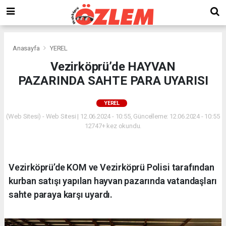
Anasayfa
YEREL
Vezirköprü’de HAYVAN
PAZARINDA SAHTE PARA UYARISI
YEREL
(Web Sitesi) - Web Sitesi | 12.06.2024 - 10:55, Güncelleme: 12.06.2024 - 10:55
12747+ kez okundu.
Vezirköprü’de KOM ve Vezirköprü Polisi tarafından
kurban satışı yapılan hayvan pazarında vatandaşları
sahte paraya karşı uyardı.