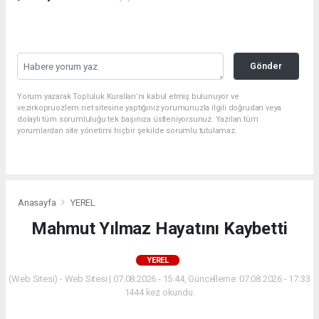
Gönder
Yorum yazarak Topluluk Kuralları’nı kabul etmiş bulunuyor ve
vezirkopruozlem.net sitesine yaptığınız yorumunuzla ilgili doğrudan veya
dolaylı tüm sorumluluğu tek başınıza üstleniyorsunuz. Yazılan tüm
yorumlardan site yönetimi hiçbir şekilde sorumlu tutulamaz.
Anasayfa
YEREL
Mahmut Yılmaz Hayatını Kaybetti
YEREL
(Web Sitesi) - Web Sitesi | 07.08.2026 - 15:44, Güncelleme: 07.08.2026 - 17:33
1444 kez okundu.