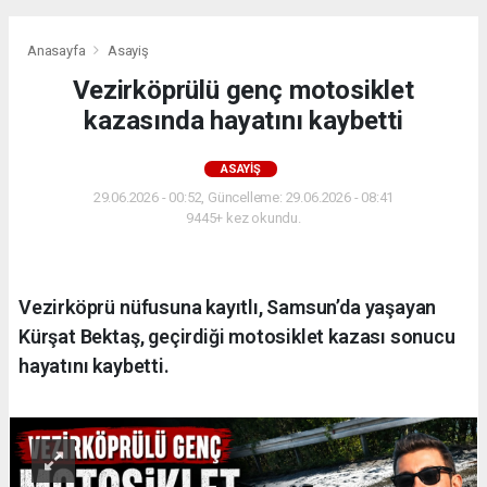
Anasayfa
Asayiş
Vezirköprülü genç motosiklet
kazasında hayatını kaybetti
ASAYIŞ
29.06.2026 - 00:52, Güncelleme: 29.06.2026 - 08:41
9445+ kez okundu.
Vezirköprü nüfusuna kayıtlı, Samsun’da yaşayan
Kürşat Bektaş, geçirdiği motosiklet kazası sonucu
hayatını kaybetti.