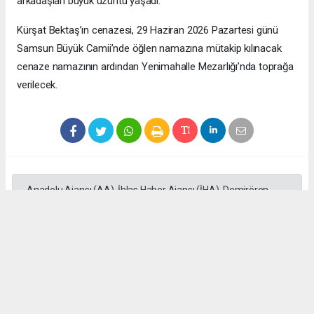
arkadaşları büyük üzüntü yaşadı.
Kürşat Bektaş’ın cenazesi, 29 Haziran 2026 Pazartesi günü
Samsun Büyük Camii’nde öğlen namazına mütakip kılınacak
cenaze namazının ardından Yenimahalle Mezarlığı’nda toprağa
verilecek.
Anadolu Ajansı (AA), İhlas Haber Ajansı (İHA), Demirören
Haber Ajansı (DHA) ve diğer ajanslar tarafından eklenen tüm
haberler, sitemizin editörlerinin müdahalesi olmadan ajans
kanallarından çekilmektedir. Bu haberlerde yer alan hukuki
muhataplar haberi geçen ajanslar olup sitemizin hiç bir
editörü sorumlu tutulamaz...
#Vezirköprü
#Samsun