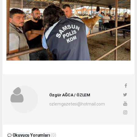
Özgür AĞCA / ÖZLEM
ozlemgazetesi@hotmail.com
Okuyucu Yorumları
(0)