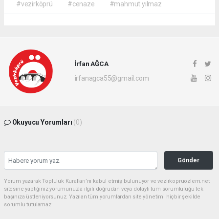
#vezirköprü
#cenaze
#mahmut yılmaz
İrfan AĞCA
irfanagca55@gmail.com
Okuyucu Yorumları
(0)
Gönder
Yorum yazarak Topluluk Kuralları’nı kabul etmiş bulunuyor ve vezirkopruozlem.net
sitesine yaptığınız yorumunuzla ilgili doğrudan veya dolaylı tüm sorumluluğu tek
başınıza üstleniyorsunuz. Yazılan tüm yorumlardan site yönetimi hiçbir şekilde
sorumlu tutulamaz.