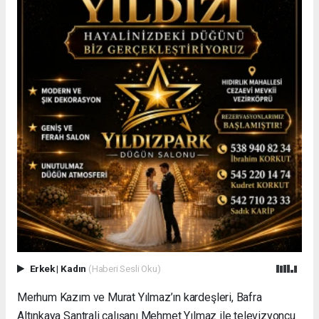
Erkek
|
Kadın
(Haberi Sesli Oku)
Merhum Kazım ve Murat Yılmaz’ın kardeşleri, Bafra
Altınkaya Santrali çalışanı Mehmet Yılmaz ile televizyoncu