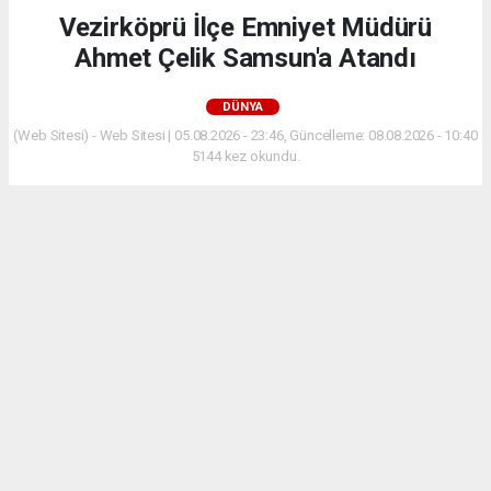
Vezirköprü İlçe Emniyet Müdürü
Ahmet Çelik Samsun'a Atandı
DÜNYA
(Web Sitesi) - Web Sitesi | 05.08.2026 - 23:46, Güncelleme: 08.08.2026 - 10:40
5144 kez okundu.
Vezirköprü İlçe Emniyet Müdürü Ahmet Çelik,
yayımlanan atama kararıyla Samsun İl Emniyet
Müdürlüğü'ne Şube Müdürü olarak atandı.