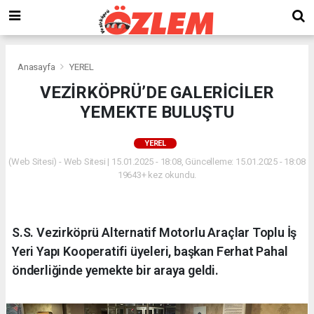
Anasayfa
YEREL
VEZİRKÖPRÜ’DE GALERİCİLER
YEMEKTE BULUŞTU
YEREL
(Web Sitesi) - Web Sitesi | 15.01.2025 - 18:08, Güncelleme: 15.01.2025 - 18:08
19643+ kez okundu.
S.S. Vezirköprü Alternatif Motorlu Araçlar Toplu İş
Yeri Yapı Kooperatifi üyeleri, başkan Ferhat Pahal
önderliğinde yemekte bir araya geldi.