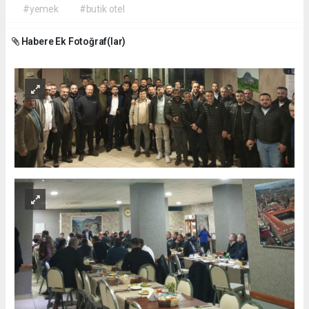
#yemek
#butik otel
Habere Ek Fotoğraf(lar)