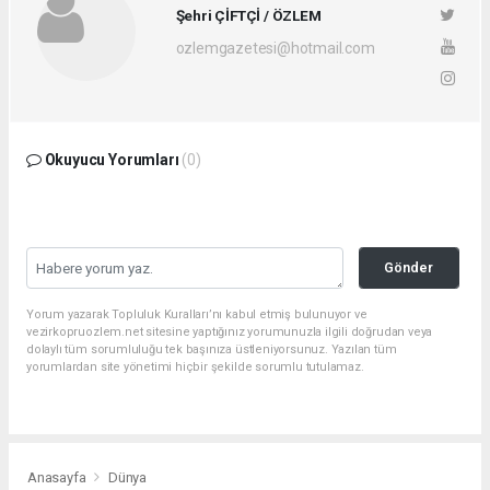
Şehri ÇİFTÇİ / ÖZLEM
ozlemgazetesi@hotmail.com
Okuyucu Yorumları
(0)
Gönder
Yorum yazarak Topluluk Kuralları’nı kabul etmiş bulunuyor ve
vezirkopruozlem.net sitesine yaptığınız yorumunuzla ilgili doğrudan veya
dolaylı tüm sorumluluğu tek başınıza üstleniyorsunuz. Yazılan tüm
yorumlardan site yönetimi hiçbir şekilde sorumlu tutulamaz.
Anasayfa
Dünya