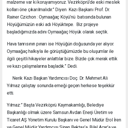
malzeme var ki koruyamıyoruz. Vezirköprü’de eski meslek
kolları öne çıkarılmalıdır.” Diyen Kazı Başkanı Prof. Dr.
Rainer Czichon : Oymaağaç Köyü’nü batısında bulunan
Höyüğümüzün eski adı Höyüktepe. Biz projeye
başladığımızda adını Oymaağaç Höyük olarak seçtik.
Hava tanrısının pınarı ise Höyüğün doğusunda yer alıyor.
Oymaağaç halkıyla ile görüştüğümüzde bu oluşumlar ile
ilgili çeşitli hikayeler anlattılar bize. Bizde çok merak ettik
ve kazı çalışmalarına başladık.” Dedi.
Nerik Kazı Başkan Yardımcısı Doç. Dr. Mehmet Ali
Yılmaz çalıştay sonunda emeği geçen herkese teşekkür
etti.
Yılmaz:” Başta Vezirköprü Kaymakamlığı, Belediye
Başkanlığı olmak üzere Samsun Avdan Enerji Üretim ve
Ticaret AŞ Yönetim Kurulu Başkanı ve Genel Müdür Erol İren
ve Genel Müdür Yardımcısı Sinan Bektaş’a, Bilal Acar’a ve