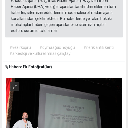
Anadolu Ajansı (AA), İhlas Haber Ajansı (İHA), Demirören
Haber Ajansı (DHA) ve diğer ajanslar tarafından eklenen tüm
haberler, sitemizin editörlerinin müdahalesi olmadan ajans
kanallarından çekilmektedir. Bu haberlerde yer alan hukuki
muhataplar haberi geçen ajanslar olup sitemizin hiç bir
editörü sorumlu tutulamaz...
#vezirköprü
#oymaağaç höyüğü
#nerik antik kenti
#arkeoloji ve kültürel miras çalıştayı
Habere Ek Fotoğraf(lar)