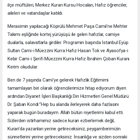
ilçe müftüleri, Merkez Kuran Kursu Hocaları, Hafız öğrenciler,
aileleri ve vatandaşlar katıldı.
Merasimin yapılacağı Köprülü Mehmet Paşa Camii’ne Mehter
Takımı eşliğinde kortej yürüyüşü ile gelen hafızlar, camiye
dualarla, salavatlarla girdiler. Programın başında İstanbul Eyüp
Sultan Cami-i Müezzini Kurra Hafız Hasan Tok ve Ayasofya-i
Kebir Cami-i Şerifi Müezzini Kurra Hafız İbrahim Çoban Kuranı
Kerim okudular.
Ben de 7 yaşında Cami’ye gelerek Hafızlık Eğitimimi
tamamlayan biri olarak öğrencilerimize hitap ediyorum diyen
ardından Diyanet İşleri Başkanlığı Din Hizmetleri Genel Müdürü
Dr. Şaban Kondi:”Hep bu alanda ilerleyerek daha fazlasını
yaparak bugün buradayım. Allah bütün niyetlerimi kabul etti.
Sizlerden istirhamımız sadece kuran ezberlemek değil,
Kuran’da yazanları yerine getireceksiniz, peygamberimizin
sünnetlerini yerine getireceksiniz. İnsanlığa ve sizden sonraki