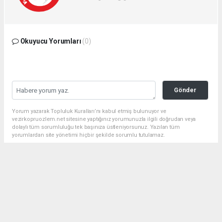
Okuyucu Yorumları
(0)
Gönder
Yorum yazarak Topluluk Kuralları’nı kabul etmiş bulunuyor ve
vezirkopruozlem.net sitesine yaptığınız yorumunuzla ilgili doğrudan veya
dolaylı tüm sorumluluğu tek başınıza üstleniyorsunuz. Yazılan tüm
yorumlardan site yönetimi hiçbir şekilde sorumlu tutulamaz.
haber paketi
haber scripti
haber yazılımı