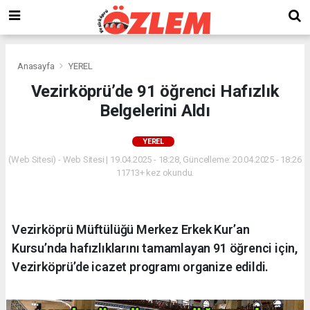
Anasayfa
YEREL
Vezirköprü’de 91 öğrenci Hafızlık
Belgelerini Aldı
YEREL
(Web Sitesi) - Web Sitesi | 19.04.2025 - 18:28, Güncelleme: 20.04.2025 - 18:26
11713+ kez okundu.
Vezirköprü Müftülüğü Merkez Erkek Kur’an
Kursu’nda hafızlıklarını tamamlayan 91 öğrenci için,
Vezirköprü’de icazet programı organize edildi.