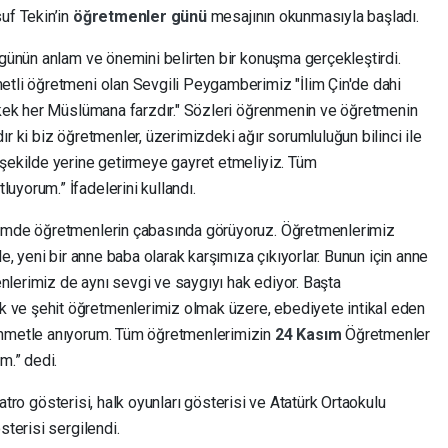
uf Tekin’in
öğretmenler günü
mesajının okunmasıyla başladı.
 günün anlam ve önemini belirten bir konuşma gerçekleştirdi.
etli öğretmeni olan Sevgili Peygamberimiz "İlim Çin'de dahi
erkek her Müslümana farzdır." Sözleri öğrenmenin ve öğretmenin
r ki biz öğretmenler, üzerimizdeki ağır sorumluluğun bilinci ile
 şekilde yerine getirmeye gayret etmeliyiz. Tüm
yorum.” İfadelerini kullandı.
timde öğretmenlerin çabasında görüyoruz. Öğretmenlerimiz
le, yeni bir anne baba olarak karşımıza çıkıyorlar. Bunun için anne
lerimiz de aynı sevgi ve saygıyı hak ediyor. Başta
ve şehit öğretmenlerimiz olmak üzere, ebediyete intikal eden
ahmetle anıyorum. Tüm öğretmenlerimizin
24 Kasım
Öğretmenler
m.” dedi.
tiyatro gösterisi, halk oyunları gösterisi ve Atatürk Ortaokulu
sterisi sergilendi.