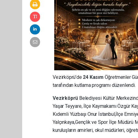
Vezirköprü’de
24 Kasım
Öğretmenler Gün
tarafından kutlama programı düzenlendi.
Vezirköprü
Belediyesi Kültür Merkezind
Yaşar Teyyare, İlçe Kaymakamı Özgür Kay
Kıdemli Yüzbaşı Onur İstanbul,İlçe Emniy
Yalçınkaya,Gençlik ve Spor İlçe Müdürü M
kuruluşların amirleri, okul müdürleri, öğre