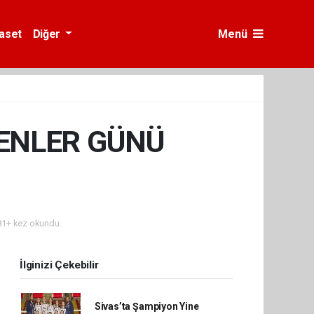
yaset
Diğer
Menü
ENLER GÜNÜ
1+ kez okundu.
İlginizi Çekebilir
Sivas’ta Şampiyon Yine