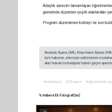
Adaylık sürecini tamamlayan öğretmenleri
genelinde düzenlen çeşitli alanlardaki ya
Program düzenlenen kokteyl ile son buld
Anadolu Ajansı (AA), İhlas Haber Ajansı (İHA
tüm haberler, sitemizin editörlerinin müdaha
alan hukuki muhataplar haberi geçen ajanslar
#vezirköprü
#24 kasım
#öğretmenler g
Habere Ek Fotoğraf(lar)