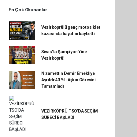
En Çok Okunanlar
Vezirköprülü genç motosiklet
kazasında hayatını kaybetti
Sivas’ta Şampiyon Yine
Vezirköprü!
Nizamettin Demir Emekliye
Ayrıldı:40 Yılı Aşkın Görevini
Tamamladı
VEZİRKÖPRÜ TSO'DA SEÇİM
SÜRECİ BAŞLADI