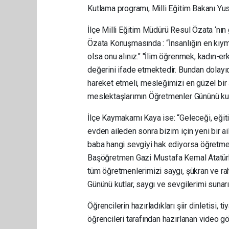
Kutlama programı, Milli Eğitim Bakanı Yus
İlçe Milli Eğitim Müdürü Resul Özata ‘nın
Özata Konuşmasında : “İnsanlığın en kıym
olsa onu alınız." "İlim öğrenmek, kadın-
değerini ifade etmektedir. Bundan dolayıdı
hareket etmeli, mesleğimizi en güzel bir
meslektaşlarımın Öğretmenler Gününü kutlu
İlçe Kaymakamı Kaya ise: “Geleceği, eği
evden aileden sonra bizim için yeni bir ai
baba hangi sevgiyi hak ediyorsa öğretmen
Başöğretmen Gazi Mustafa Kemal Atatürk 
tüm öğretmenlerimizi saygı, şükran ve r
Gününü kutlar, saygı ve sevgilerimi sunarı
Öğrencilerin hazırladıkları şiir dinletisi, 
öğrencileri tarafından hazırlanan video gö