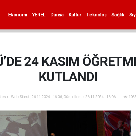
Ekonomi
YEREL
Dünya
Kültür
Teknoloji
Sağlık
Si
Ü’DE 24 KASIM ÖĞRETM
KUTLANDI
esi) - Web Sitesi | 26.11.2024 - 16:06, Güncelleme: 26.11.2024 - 16:06
1068