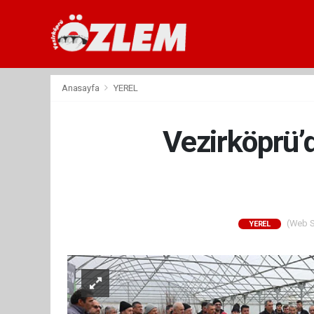
Anasayfa
YEREL
Vezirköprü’
(Web Si
YEREL