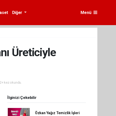
yaset
Diğer
Menü
ı Üreticiyle
2+ kez okundu.
İlginizi Çekebilir
Özkan Yağız Temizlik İşleri