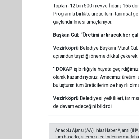
Toplam 12 bin 500 meyve fidanı, 165 dönü
Programla birlikte üreticilerin tarımsal gel
güçlendirilmesi amaçlanıyor.
Başkan Gül: “Üretimi artıracak her ça
Vezirköprü
Belediye Başkanı Murat Gül,
açısından taşıdığı öneme dikkat çekerek,
“
DOKAP
iş birliğiyle hayata geçirdiğim
olarak kazandırıyoruz. Amacımız üretimi a
buluşturan tüm üreticilerimize hayırlı olma
Vezirköprü
Belediyesi yetkilileri, tar
de devam edeceğini bildirdi.
Anadolu Ajansı (AA), İhlas Haber Ajansı (İHA
tüm haberler, sitemizin editörlerinin müdaha