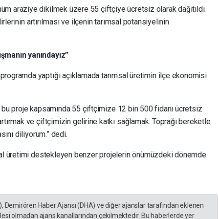
m araziye dikilmek üzere 55 çiftçiye ücretsiz olarak dağıtıldı.
irlerinin artırılması ve ilçenin tarımsal potansiyelinin
lışmanın yanındayız”
 programda yaptığı açıklamada tarımsal üretimin ilçe ekonomisi
iz bu proje kapsamında 55 çiftçimize 12 bin 500 fidanı ücretsiz
rtırmak ve çiftçimizin gelirine katkı sağlamak. Toprağı bereketle
sını diliyorum.” dedi.
ımsal üretimi destekleyen benzer projelerin önümüzdeki dönemde
), Demirören Haber Ajansı (DHA) ve diğer ajanslar tarafından eklenen
lesi olmadan ajans kanallarından çekilmektedir. Bu haberlerde yer