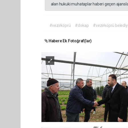
alan hukuki muhataplar haberi geçen ajanslar
#vezirköprü
#dokap
#vezirköprü belediy
Habere Ek Fotoğraf(lar)