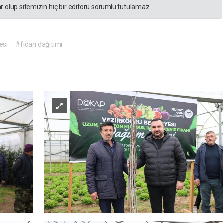
 olup sitemizin hiç bir editörü sorumlu tutulamaz...
esi
#fidan dağıtımı