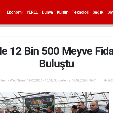
Ekonomi
YEREL
Dünya
Kültür
Teknoloji
Sağlık
Si
de 12 Bin 500 Meyve Fidan
Buluştu
tesi) - Web Sitesi | 19.02.2026 - 16:01, Güncelleme: 19.02.2026 - 16:01
963