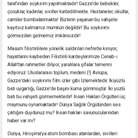
tarafından soykırım yapılmaktadır! Gazze'de bebekler,
çocuklar, kadınlar, siviller katledilmekte. Hastaneler, okullar,
camiler bombalanmakta! Bizlerin yaşanan bu vahşete
kayıtsız kalmamız mümkün değildir! Bu soykırımı
görmezden gelmemiz imkânsızdır!
Masum filistinlilere yönelik saldırıları nefretle kınıyor,
hayatlarını kaybeden Filistinli kardeşlerimize Cenab-ı
Allah'tan rahmetler diliyor, yaralılara şifalar temenni
ediyoruz. Uluslararası toplum, medeni (!) Avrupa,
Gazze'deki soykırımı film izler gibi İzlemektedir. İkiyüzlü
batı uygarlığı, Gazze'de başını kuma gömmüştür. İki yüzlü
batı bu vahşeti görmemektedir! İnsan Hakları Örgütleri üç
maymunu oynamaktadır! Dünya Sağlık Örgütünden ses
çıktığını duydunuz mu? İnsan hakları savunucularından
haber var mı?
Dünya, Hiroşima'ya atom bombası atanlardan, sivilleri