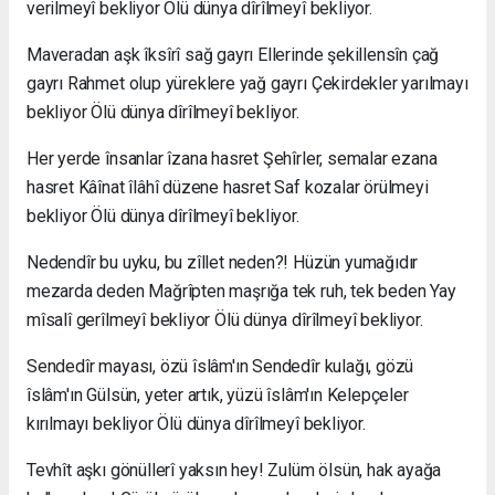
verilmeyî bekliyor Ölü dünya dîrîlmeyî bekliyor.
Maveradan aşk îksîrî sağ gayrı Ellerinde şekillensîn çağ
gayrı Rahmet olup yüreklere yağ gayrı Çekirdekler yarılmayı
bekliyor Ölü dünya dîrîlmeyî bekliyor.
Her yerde însanlar îzana hasret Şehîrler, semalar ezana
hasret Kâînat îlâhî düzene hasret Saf kozalar örülmeyi
bekliyor Ölü dünya dîrîlmeyî bekliyor.
Nedendîr bu uyku, bu zîllet neden?! Hüzün yumağıdır
mezarda deden Mağrîpten maşrığa tek ruh, tek beden Yay
mîsalî gerîlmeyî bekliyor Ölü dünya dîrîlmeyî bekliyor.
Sendedîr mayası, özü îslâm'ın Sendedîr kulağı, gözü
îslâm'ın Gülsün, yeter artık, yüzü îslâm'ın Kelepçeler
kırılmayı bekliyor Ölü dünya dîrîlmeyî bekliyor.
Tevhît aşkı gönüllerî yaksın hey! Zulüm ölsün, hak ayağa