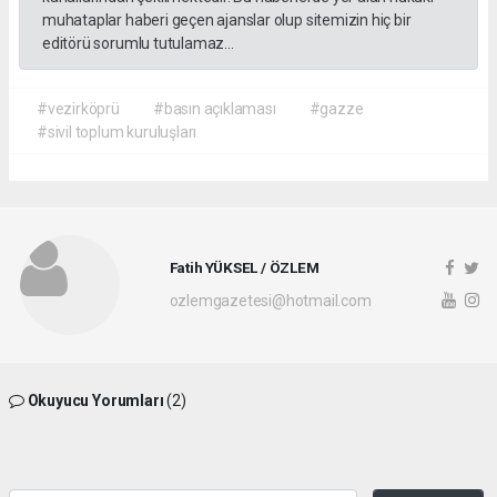
muhataplar haberi geçen ajanslar olup sitemizin hiç bir
editörü sorumlu tutulamaz...
#vezirköprü
#basın açıklaması
#gazze
#sivil toplum kuruluşları
Fatih YÜKSEL / ÖZLEM
ozlemgazetesi@hotmail.com
Okuyucu Yorumları
(2)