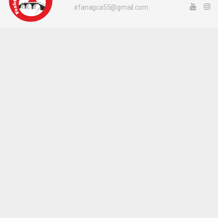
irfanagca55@gmail.com
Okuyucu Yorumları
(0)
Gönder
Yorum yazarak Topluluk Kuralları’nı kabul etmiş bulunuyor ve vezirkopruozlem.net
sitesine yaptığınız yorumunuzla ilgili doğrudan veya dolaylı tüm sorumluluğu tek
başınıza üstleniyorsunuz. Yazılan tüm yorumlardan site yönetimi hiçbir şekilde
sorumlu tutulamaz.
haber paketi
haber scripti
haber yazılımı
Tüm hakları saklı tutulmaktadır.Copyright 2026©
Haber Yazılımı:
Web Aksiyon ®