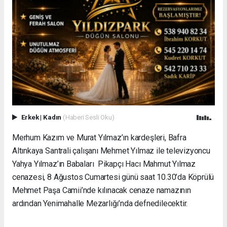
Erkek
|
Kadın
(Haberi Sesli Oku)
Merhum Kazım ve Murat Yılmaz’ın kardeşleri, Bafra
Altınkaya Santrali çalışanı Mehmet Yılmaz ile televizyoncu
Yahya Yılmaz’ın Babaları Pikapçı Hacı Mahmut Yılmaz
cenazesi, 8 Ağustos Cumartesi günü saat 10.30’da Köprülü
Mehmet Paşa Camii’nde kılınacak cenaze namazının
ardından Yenimahalle Mezarlığı’nda defnedilecektir.