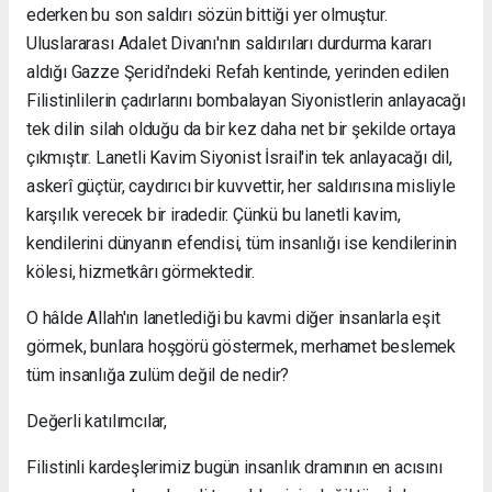
ederken bu son saldırı sözün bittiği yer olmuştur.
Uluslararası Adalet Divanı'nın saldırıları durdurma kararı
aldığı Gazze Şeridi'ndeki Refah kentinde, yerinden edilen
Filistinlilerin çadırlarını bombalayan Siyonistlerin anlayacağı
tek dilin silah olduğu da bir kez daha net bir şekilde ortaya
çıkmıştır. Lanetli Kavim Siyonist İsrail'in tek anlayacağı dil,
askerî güçtür, caydırıcı bir kuvvettir, her saldırısına misliyle
karşılık verecek bir iradedir. Çünkü bu lanetli kavim,
kendilerini dünyanın efendisi, tüm insanlığı ise kendilerinin
kölesi, hizmetkârı görmektedir.
O hâlde Allah'ın lanetlediği bu kavmi diğer insanlarla eşit
görmek, bunlara hoşgörü göstermek, merhamet beslemek
tüm insanlığa zulüm değil de nedir?
Değerli katılımcılar,
Filistinli kardeşlerimiz bugün insanlık dramının en acısını