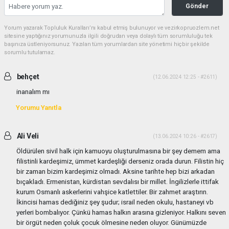
Gönder
Yorum yazarak Topluluk Kuralları’nı kabul etmiş bulunuyor ve vezirkopruozlem.net
sitesine yaptığınız yorumunuzla ilgili doğrudan veya dolaylı tüm sorumluluğu tek
başınıza üstleniyorsunuz. Yazılan tüm yorumlardan site yönetimi hiçbir şekilde
sorumlu tutulamaz.
behçet
(12.06.2024 12:25 - #2611)
inanalım mı
Yorumu Yanıtla
Ali Veli
(13.06.2024 10:26 - #2617)
Öldürülen sivil halk için kamuoyu oluşturulmasına bir şey demem ama
filistinli kardeşimiz, ümmet kardeşliği derseniz orada durun. Filistin hiç
bir zaman bizim kardeşimiz olmadı. Aksine tarihte hep bizi arkadan
bıçakladı. Ermenistan, kürdistan sevdalısı bir millet. İngilizlerle ittifak
kurum Osmanlı askerlerini vahşice katlettiler. Bir zahmet araştırın.
İkincisi hamas dediğiniz şey şudur; israil neden okulu, hastaneyi vb
yerleri bombalıyor. Çünkü hamas halkın arasına gizleniyor. Halkını seven
bir örgüt neden çoluk çocuk ölmesine neden oluyor. Günümüzde