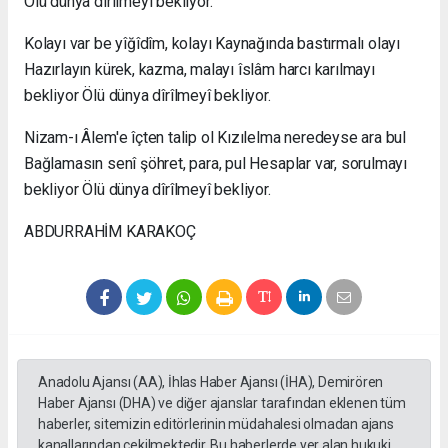
Ölü dünya dîrîlmeyî bekliyor.
Kolayı var be yîğîdîm, kolayı Kaynağında bastırmalı olayı
Hazırlayın kürek, kazma, malayı îslâm harcı karılmayı
bekliyor Ölü dünya dîrîlmeyî bekliyor.
Nizam-ı Âlem'e îçten talip ol Kızılelma neredeyse ara bul
Bağlamasın senî şöhret, para, pul Hesaplar var, sorulmayı
bekliyor Ölü dünya dîrîlmeyî bekliyor.
ABDURRAHİM KARAKOÇ
Anadolu Ajansı (AA), İhlas Haber Ajansı (İHA), Demirören
Haber Ajansı (DHA) ve diğer ajanslar tarafından eklenen tüm
haberler, sitemizin editörlerinin müdahalesi olmadan ajans
kanallarından çekilmektedir. Bu haberlerde yer alan hukuki