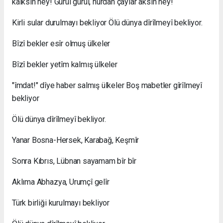
kalksın hey! Gürül gürül, nurdan çaylar aksin hey!
Kirli sular durulmayı bekliyor Ölü dünya dîrîlmeyî bekliyor.
Bîzî bekler esîr olmuş ülkeler
Bîzî bekler yetîm kalmış ülkeler
"îmdat!" dîye haber salmış ülkeler Boş mabetler gîrîlmeyî
bekliyor
Ölü dünya dîrîlmeyî bekliyor.
Yanar Bosna-Hersek, Karabağ, Keşmîr
Sonra Kıbrıs, Lübnan sayamam bîr bîr
Aklıma Abhazya, Urumçî gelîr
Türk birliği kurulmayı bekliyor