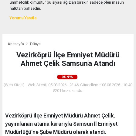
ümmetcilik ölmüştür bu siyasi ağızları bırakın sadece ölen masun
halktan bahsedin.
Yorumu Yanıtla
Anasayfa
Dünya
Vezirköprü İlçe Emniyet Müdürü
Ahmet Çelik Samsun'a Atandı
DÜNYA
(Web Sitesi) - Web Sitesi | 05.08.2026 - 23:46, Güncelleme: 08.08.2026 - 10:40
8201 kez okundu.
Vezirköprü İlçe Emniyet Müdürü Ahmet Çelik,
yayımlanan atama kararıyla Samsun İl Emniyet
Müdürlüğü'ne Şube Müdürü olarak atandı.