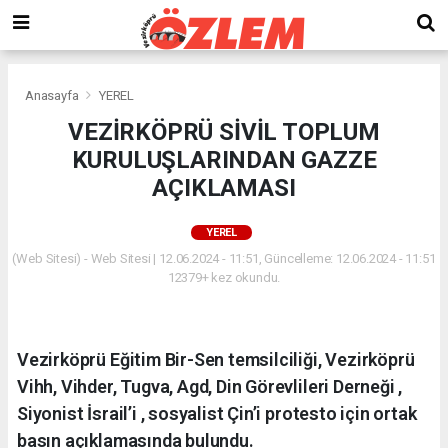
Anasayfa
YEREL
VEZİRKÖPRÜ SİVİL TOPLUM
KURULUŞLARINDAN GAZZE
AÇIKLAMASI
YEREL
(Web Sitesi) - Web Sitesi | 12.06.2024 - 11:51, Güncelleme: 12.06.2024 - 11:51
12379+ kez okundu.
Vezirköprü Eğitim Bir-Sen temsilciliği, Vezirköprü
Vihh, Vihder, Tugva, Agd, Din Görevlileri Derneği ,
Siyonist İsrail’i , sosyalist Çin’i protesto için ortak
basın açıklamasında bulundu.