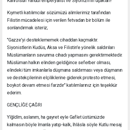
Kahrolsun Yahudi emperyalist ve Siyonizm'in uşakları!
Kıymetli katılımcılar sözümüzü alimlerimiz tarafından
Filistin mücadelesi için verilen fetvadan bir bölüm ile
sonlandırmak isteriz;
"Gazze'yi desteklememek cihaddan kaçmaktır.
Siyonistlerin Kudüs, Aksa ve Filistin'e yönelik saldırıları
Müslümanların savunma cihadı yapmasını gerektirmektedir.
Müslüman halkın elinden geldiğince seferber olması,
elindeki tüm imkanlarla düşmana saldırması veya düşmanın
ve destekçilerinin elçiliklerine giderek protesto etmesi,
boykot devam etmesi farzdır" katılımlarınız için teşekkür
ederim.
GENÇLİĞE ÇAĞRI
Yîğîdîm, aslanım, ha gayret eyle Gaflet üstümüzde
kalmasın böyle îmanla yatıp-kalk, îhlâsla söyle Kutlu mesaj