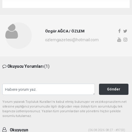
Özgür AĞCA / ÖZLEM
ozlemgazetesi@hotmail.com
Okuyucu Yorumları
(1)
Gönder
Yorum yazarak Topluluk Kuralları’nı kabul etmiş bulunuyor ve vezirkopruozlem.net
sitesine yaptığınız yorumunuzla ilgili doğrudan veya dolaylı tüm sorumluluğu tek
başınıza üstleniyorsunuz. Yazılan tüm yorumlardan site yönetimi hiçbir şekilde
sorumlu tutulamaz.
Okuyucun
(06.08.2026 08:27 - #9733)