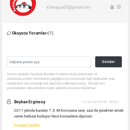
irfanagca55@gmail.com
Okuyucu Yorumları
(1)
Gönder
Yorum yazarak Topluluk Kuralları’nı kabul etmiş bulunuyor ve
vezirkopruozlem.net sitesine yaptığınız yorumunuzla ilgili doğrudan veya
dolaylı tüm sorumluluğu tek başınıza üstleniyorsunuz. Yazılan tüm
yorumlardan site yönetimi hiçbir şekilde sorumlu tutulamaz.
Beyhan Erginsoy
(11.06.2024 01:02 - #2592)
2011 yılında kurulan T. S. M Korosuna sesi, sazı ile yürekten emek
veren herkesi kutluyor Nice konserlere diyorum
Yorumu Yanıtla