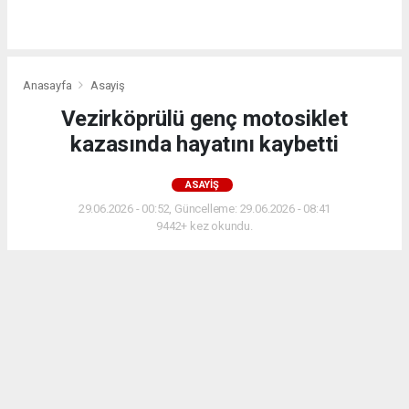
Anasayfa
Asayiş
Vezirköprülü genç motosiklet
kazasında hayatını kaybetti
ASAYIŞ
29.06.2026 - 00:52, Güncelleme: 29.06.2026 - 08:41
9442+ kez okundu.
Vezirköprü nüfusuna kayıtlı, Samsun’da yaşayan
Kürşat Bektaş, geçirdiği motosiklet kazası sonucu
hayatını kaybetti.