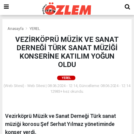
Anasayfa
YEREL
VEZİRKÖPRÜ MÜZİK VE SANAT
DERNEĞİ TÜRK SANAT MÜZİĞİ
KONSERİNE KATILIM YOĞUN
OLDU
YEREL
(Web Sitesi) - Web Sitesi | 08.06.2024 - 12:14, Güncelleme: 08.06.2024 - 12:14
12983+ kez okundu.
Vezirköprü Müzik ve Sanat Derneği Türk sanat
müziği korosu Şef Serhat Yılmaz yönetiminde
konser verdi.