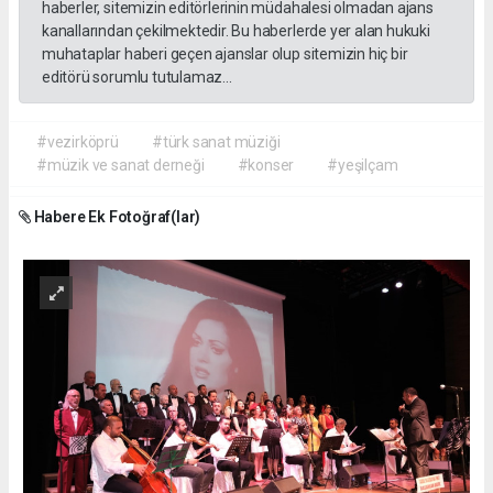
haberler, sitemizin editörlerinin müdahalesi olmadan ajans
kanallarından çekilmektedir. Bu haberlerde yer alan hukuki
muhataplar haberi geçen ajanslar olup sitemizin hiç bir
editörü sorumlu tutulamaz...
#vezirköprü
#türk sanat müziği
#müzik ve sanat derneği
#konser
#yeşilçam
Habere Ek Fotoğraf(lar)