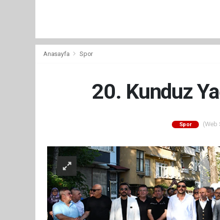
Anasayfa
Spor
20. Kunduz Yağ
(Web S
Spor