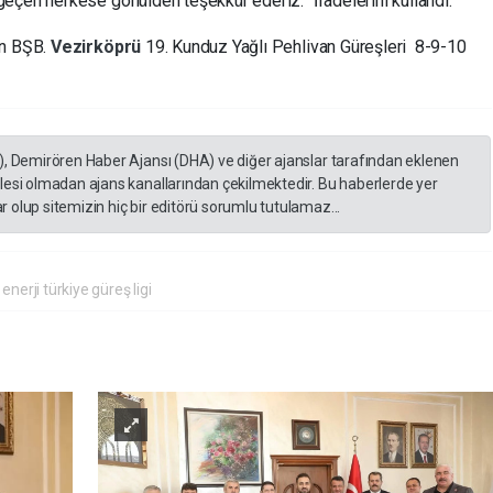
eçen herkese gönülden teşekkür ederiz.” İfadelerini kullandı.
un BŞB.
Vezirköprü
19. Kunduz Yağlı Pehlivan Güreşleri 8-9-10
), Demirören Haber Ajansı (DHA) ve diğer ajanslar tarafından eklenen
lesi olmadan ajans kanallarından çekilmektedir. Bu haberlerde yer
 olup sitemizin hiç bir editörü sorumlu tutulamaz...
enerji türkiye güreş ligi