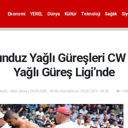
Ekonomi
YEREL
Dünya
Kültür
Teknoloji
Sağlık
Si
nduz Yağlı Güreşleri CW 
Yağlı Güreş Ligi’nde
esi) - Web Sitesi | 26.03.2025 - 09:56, Güncelleme: 26.03.2025 - 09:56
1138