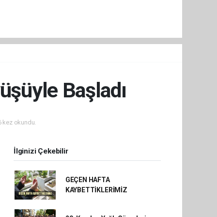
yüşüyle Başladı
 kez okundu.
İlginizi Çekebilir
GEÇEN HAFTA
KAYBETTİKLERİMİZ