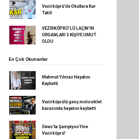
Vezirköprü'de Okullara Kar
Tatili
VEZİRKÖPRÜ’LÜ LAÇİN’İN
ORGANLARI 3 KİŞİYE UMUT
OLDU
En Çok Okunanlar
Mahmut Yılmaz Hayatını
Kaybetti
Vezirköprülü genç motosiklet
kazasında hayatını kaybetti
Sivas’ta Şampiyon Yine
Vezirköprü!