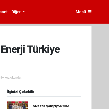
yaset
Diğer
Menü
Enerji Türkiye
1+ kez okundu.
İlginizi Çekebilir
Sivas’ta Şampiyon Yine