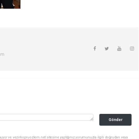
om
Gönder
uyor ve vezirkopruozlem.net sitesine yaptığınız yorumunuzla ilgili doğrudan veya