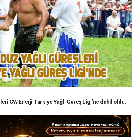
eri CW Enerji Türkiye Yağlı Güreş Ligi’ne dahil oldu.