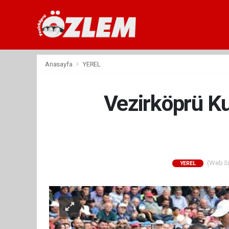
Anasayfa
YEREL
Vezirköprü Ku
(Web Sit
YEREL