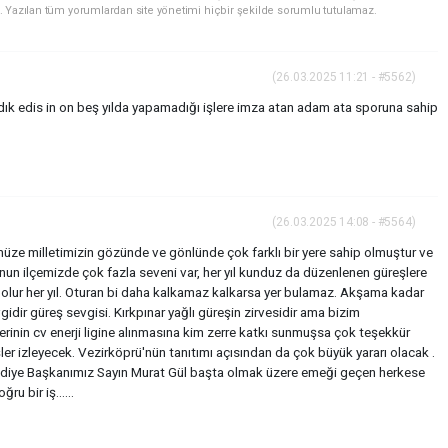
. Yazılan tüm yorumlardan site yönetimi hiçbir şekilde sorumlu tutulamaz.
(26.03.2025 11:21 - #5562)
dık edis in on beş yılda yapamadığı işlere imza atan adam ata sporuna sahip
(26.03.2025 14:08 - #5564)
e milletimizin gözünde ve gönlünde çok farklı bir yere sahip olmuştur ve
un ilçemizde çok fazla seveni var, her yıl kunduz da düzenlenen güreşlere
ım olur her yıl. Oturan bi daha kalkamaz kalkarsa yer bulamaz. Akşama kadar
vgidir güreş sevgisi. Kırkpınar yağlı güreşin zirvesidir ama bizim
rinin cv enerji ligine alınmasına kim zerre katkı sunmuşsa çok teşekkür
ler izleyecek. Vezirköprü'nün tanıtımı açısından da çok büyük yararı olacak .
ediye Başkanımız Sayın Murat Gül başta olmak üzere emeği geçen herkese
u bir iş......