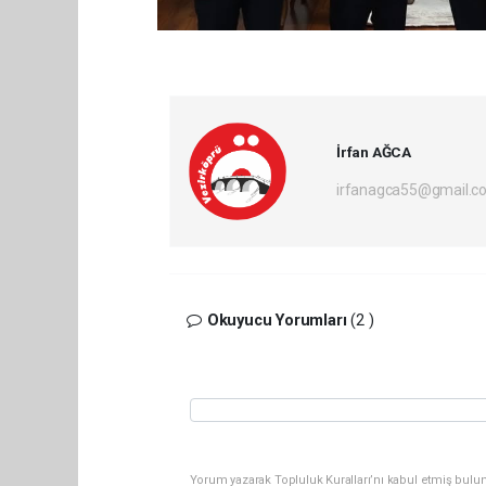
İrfan AĞCA
irfanagca55@gmail.c
Okuyucu Yorumları
(2 )
Yorum yazarak Topluluk Kuralları’nı kabul etmiş bulun