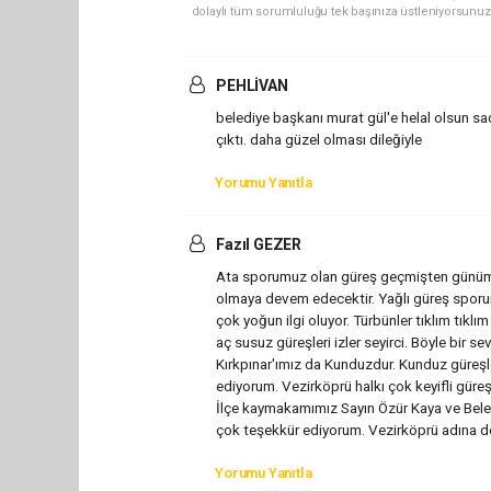
dolaylı tüm sorumluluğu tek başınıza üstleniyorsunuz
PEHLİVAN
belediye başkanı murat gül'e helal olsun sa
çıktı. daha güzel olması dileğiyle
Yorumu Yanıtla
Fazıl GEZER
Ata sporumuz olan güreş geçmişten günümüz
olmaya devem edecektir. Yağlı güreş sporun
çok yoğun ilgi oluyor. Türbünler tıklım tıkl
aç susuz güreşleri izler seyirci. Böyle bir se
Kırkpınar'ımız da Kunduzdur. Kunduz güreşle
ediyorum. Vezirköprü halkı çok keyifli güreş
İlçe kaymakamımız Sayın Özür Kaya ve Bel
çok teşekkür ediyorum. Vezirköprü adına doğr
Yorumu Yanıtla