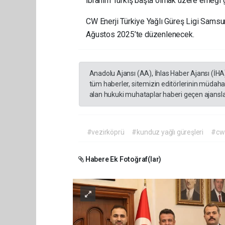
İbrahim Türkiş başta olmak üzere emeği g
CW Enerji Türkiye Yağlı Güreş Ligi Sams
Ağustos 2025’te düzenlenecek.
Anadolu Ajansı (AA), İhlas Haber Ajansı (İHA
tüm haberler, sitemizin editörlerinin müdaha
alan hukuki muhataplar haberi geçen ajanslar
#vezirköprü
#kunduz yağlı güreşleri
#cw 
Habere Ek Fotoğraf(lar)