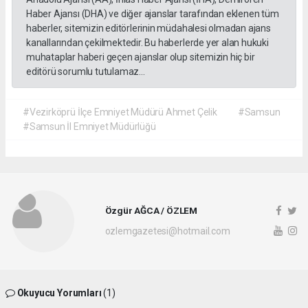
Haber Ajansı (DHA) ve diğer ajanslar tarafından eklenen tüm
haberler, sitemizin editörlerinin müdahalesi olmadan ajans
kanallarından çekilmektedir. Bu haberlerde yer alan hukuki
muhataplar haberi geçen ajanslar olup sitemizin hiç bir
editörü sorumlu tutulamaz...
#Vezirköprü İlçe Emniyet Müdürü Ahmet Çelik
#Samsun
#Samsun İl Emniyet Müdürlüğü
Özgür AĞCA / ÖZLEM
ozlemgazetesi@hotmail.com
Okuyucu Yorumları
(1)