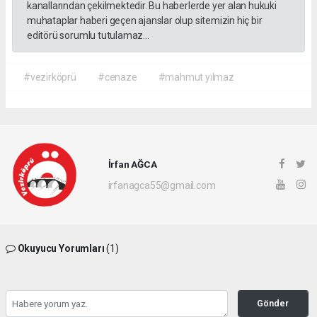
kanallarından çekilmektedir. Bu haberlerde yer alan hukuki
muhataplar haberi geçen ajanslar olup sitemizin hiç bir
editörü sorumlu tutulamaz...
#vezirköprü
#cenaze
#mahmut yılmaz
İrfan AĞCA
irfanagca55@gmail.com
Okuyucu Yorumları
(1)
Gönder