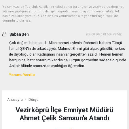
Yorum yazarak Topluluk Kuralları’nı kabul etmiş bulunuyor ve vezirkopruozlem.net
sitesine yaptığınız yorumunuzla ilgili doğrudan veya dolaylı tüm sorumluluğu tek
başınıza üstleniyorsunuz. Yazılan tüm yorumlardan site yönetimi hiçbir şekilde
sorumlu tutulamaz.
Şaban Şen
(09.08.2026 01:50 - #9742)
Çok değerli bir insandı. Allah rahmet eylesin. Rahmetli babam Tüpçü
İsmail ŞEN'in de arkadaşıydı. Mahmut Emmi gibi alçak gönüllü, herkes
ile diyoloğu olan Kadirşinas insanlar gerçekten azaldı. Hemen hemen
hergün hal hatır sorardım kendisine. Birgün görmedim sadece o günde
Ani bir ölümle aramızdan ayrıldığını öğrendim.
Yorumu Yanıtla
Anasayfa
Dünya
Vezirköprü İlçe Emniyet Müdürü
Ahmet Çelik Samsun'a Atandı