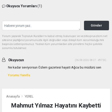
Okuyucu Yorumları
(1)
Gönder
Yorum yazarak Topluluk Kuralları’nı kabul etmiş bulunuyor ve vezirkopruozlem.net
sitesine yaptığınız yorumunuzla ilgili doğrudan veya dolaylı tüm sorumluluğu tek
başınıza üstleniyorsunuz. Yazılan tüm yorumlardan site yönetimi hiçbir şekilde
sorumlu tutulamaz.
Okuyucun
(06.08.2026 08:27 - #9733)
Ne kadar seviyorsun Özlem gazetesi hayati Ağca bu müdürü sen
Yorumu Yanıtla
Anasayfa
YEREL
Mahmut Yılmaz Hayatını Kaybetti