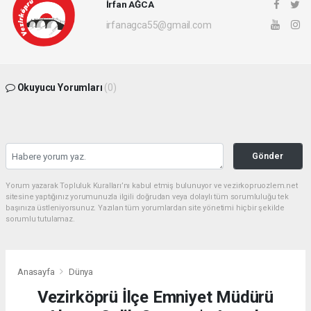
İrfan AĞCA
irfanagca55@gmail.com
Okuyucu Yorumları
(0)
Gönder
Yorum yazarak Topluluk Kuralları’nı kabul etmiş bulunuyor ve vezirkopruozlem.net
sitesine yaptığınız yorumunuzla ilgili doğrudan veya dolaylı tüm sorumluluğu tek
başınıza üstleniyorsunuz. Yazılan tüm yorumlardan site yönetimi hiçbir şekilde
sorumlu tutulamaz.
Anasayfa
Dünya
Vezirköprü İlçe Emniyet Müdürü