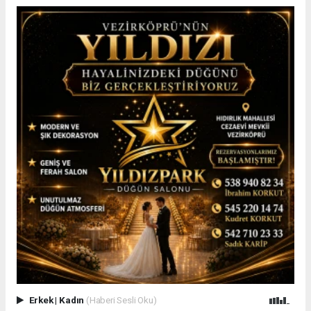
Erkek
|
Kadın
(Haberi Sesli Oku)