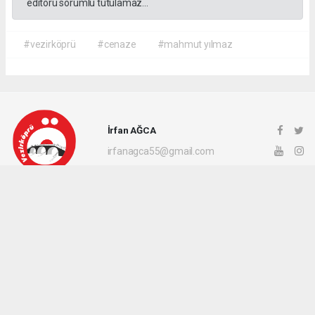
editörü sorumlu tutulamaz...
#vezirköprü
#cenaze
#mahmut yılmaz
İrfan AĞCA
irfanagca55@gmail.com
Okuyucu Yorumları
(1)
Gönder
Yorum yazarak Topluluk Kuralları’nı kabul etmiş bulunuyor ve vezirkopruozlem.net
sitesine yaptığınız yorumunuzla ilgili doğrudan veya dolaylı tüm sorumluluğu tek