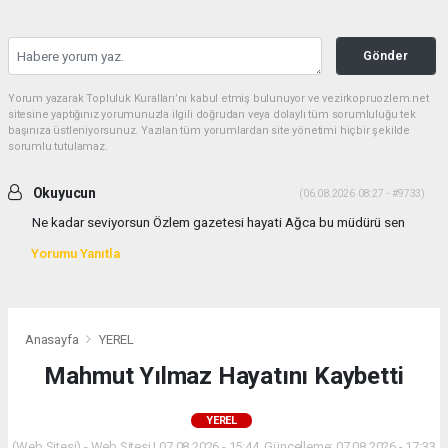
Gönder
Yorum yazarak Topluluk Kuralları’nı kabul etmiş bulunuyor ve vezirkopruozlem.net
sitesine yaptığınız yorumunuzla ilgili doğrudan veya dolaylı tüm sorumluluğu tek
başınıza üstleniyorsunuz. Yazılan tüm yorumlardan site yönetimi hiçbir şekilde
sorumlu tutulamaz.
Okuyucun
(06.08.2026 08:27 - #9733)
Ne kadar seviyorsun Özlem gazetesi hayati Ağca bu müdürü sen
Yorumu Yanıtla
Anasayfa
YEREL
Mahmut Yılmaz Hayatını Kaybetti
YEREL
(Web Sitesi) - Web Sitesi | 07.08.2026 - 15:44, Güncelleme: 07.08.2026 - 17:33