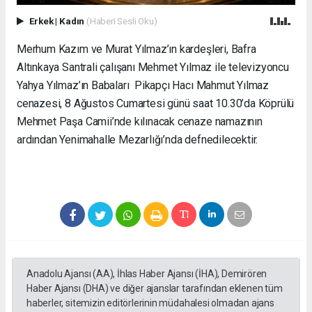
Erkek
|
Kadın
(Haberi Sesli Oku)
Merhum Kazım ve Murat Yılmaz’ın kardeşleri, Bafra
Altınkaya Santrali çalışanı Mehmet Yılmaz ile televizyoncu
Yahya Yılmaz’ın Babaları Pikapçı Hacı Mahmut Yılmaz
cenazesi, 8 Ağustos Cumartesi günü saat 10.30’da Köprülü
Mehmet Paşa Camii’nde kılınacak cenaze namazının
ardından Yenimahalle Mezarlığı’nda defnedilecektir.
Anadolu Ajansı (AA), İhlas Haber Ajansı (İHA), Demirören
Haber Ajansı (DHA) ve diğer ajanslar tarafından eklenen tüm
haberler, sitemizin editörlerinin müdahalesi olmadan ajans