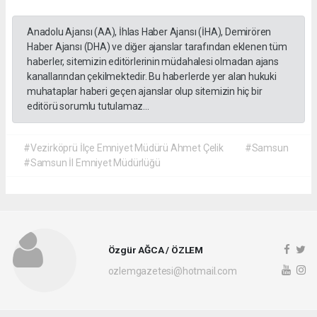
Anadolu Ajansı (AA), İhlas Haber Ajansı (İHA), Demirören
Haber Ajansı (DHA) ve diğer ajanslar tarafından eklenen tüm
haberler, sitemizin editörlerinin müdahalesi olmadan ajans
kanallarından çekilmektedir. Bu haberlerde yer alan hukuki
muhataplar haberi geçen ajanslar olup sitemizin hiç bir
editörü sorumlu tutulamaz...
#Vezirköprü İlçe Emniyet Müdürü Ahmet Çelik
#Samsun
#Samsun İl Emniyet Müdürlüğü
Özgür AĞCA / ÖZLEM
ozlemgazetesi@hotmail.com