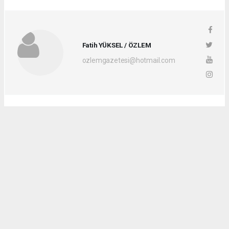
Fatih YÜKSEL / ÖZLEM
ozlemgazetesi@hotmail.com
Okuyucu Yorumları
(2)
Gönder
Yorum yazarak Topluluk Kuralları’nı kabul etmiş bulunuyor ve
vezirkopruozlem.net sitesine yaptığınız yorumunuzla ilgili doğrudan veya
dolaylı tüm sorumluluğu tek başınıza üstleniyorsunuz. Yazılan tüm
yorumlardan site yönetimi hiçbir şekilde sorumlu tutulamaz.