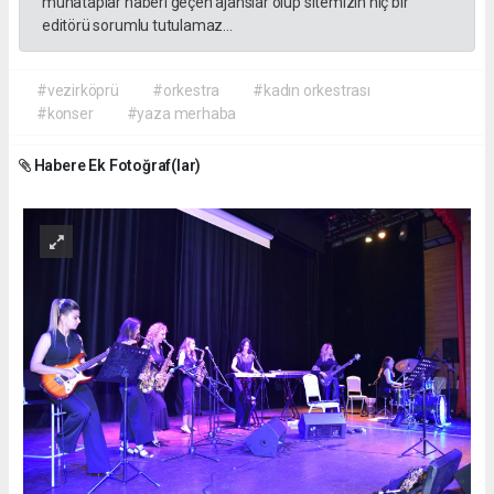
muhataplar haberi geçen ajanslar olup sitemizin hiç bir
editörü sorumlu tutulamaz...
#vezirköprü
#orkestra
#kadın orkestrası
#konser
#yaza merhaba
Habere Ek Fotoğraf(lar)