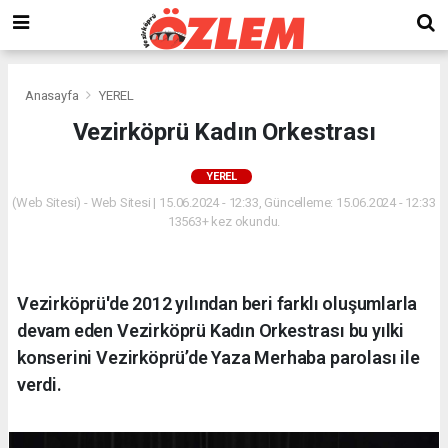
Anasayfa
YEREL
Vezirköprü Kadın Orkestrası
YEREL
(Web Sitesi) - Web Sitesi | 15.06.2024 - 12:33, Güncelleme: 15.06.2024 - 12:33
13563+ kez okundu.
Vezirköprü'de 2012 yılından beri farklı oluşumlarla
devam eden Vezirköprü Kadın Orkestrası bu yılki
konserini Vezirköprü’de Yaza Merhaba parolası ile
verdi.